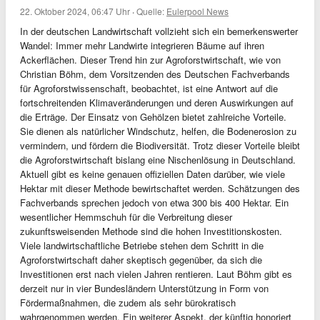
22. Oktober 2024, 06:47 Uhr
·
Quelle:
Eulerpool News
In der deutschen Landwirtschaft vollzieht sich ein bemerkenswerter
Wandel: Immer mehr Landwirte integrieren Bäume auf ihren
Ackerflächen. Dieser Trend hin zur Agroforstwirtschaft, wie von
Christian Böhm, dem Vorsitzenden des Deutschen Fachverbands
für Agroforstwissenschaft, beobachtet, ist eine Antwort auf die
fortschreitenden Klimaveränderungen und deren Auswirkungen auf
die Erträge. Der Einsatz von Gehölzen bietet zahlreiche Vorteile.
Sie dienen als natürlicher Windschutz, helfen, die Bodenerosion zu
vermindern, und fördern die Biodiversität. Trotz dieser Vorteile bleibt
die Agroforstwirtschaft bislang eine Nischenlösung in Deutschland.
Aktuell gibt es keine genauen offiziellen Daten darüber, wie viele
Hektar mit dieser Methode bewirtschaftet werden. Schätzungen des
Fachverbands sprechen jedoch von etwa 300 bis 400 Hektar. Ein
wesentlicher Hemmschuh für die Verbreitung dieser
zukunftsweisenden Methode sind die hohen Investitionskosten.
Viele landwirtschaftliche Betriebe stehen dem Schritt in die
Agroforstwirtschaft daher skeptisch gegenüber, da sich die
Investitionen erst nach vielen Jahren rentieren. Laut Böhm gibt es
derzeit nur in vier Bundesländern Unterstützung in Form von
Fördermaßnahmen, die zudem als sehr bürokratisch
wahrgenommen werden. Ein weiterer Aspekt, der künftig honoriert