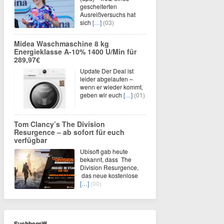
gescheiterten
Ausreißversuchs hat
sich
[…]
(03)
Midea Waschmaschine 8 kg
Energieklasse A-10% 1400 U/Min für
289,97€
Update Der Deal ist
leider abgelaufen –
wenn er wieder kommt,
geben wir euch
[…]
(01)
Tom Clancy’s The Division
Resurgence – ab sofort für euch
verfügbar
Ubisoft gab heute
bekannt, dass The
Division Resurgence,
das neue kostenlose
[…]
(00)
Suchbegriff