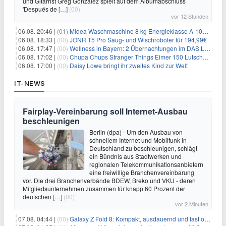
und Gitarrist Greg Gonzalez spielt auf dem Albumabschluss
'Después de
[…]
(00)
vor 12 Stunden
06.08. 20:46 |
(01)
Midea Waschmaschine 8 kg Energieklasse A-10% 1400 U/Min für 289,97€
06.08. 18:33 |
(00)
JONR T5 Pro Saug- und Wischroboter für 194,99€
06.08. 17:47 |
(00)
Wellness in Bayern: 2 Übernachtungen im DAS LUDWIG Sports Resort inkl. HP + Wellness ab 174€ p.P.
06.08. 17:02 |
(00)
Chupa Chups Stranger Things Eimer 150 Lutscher für 21,95€
06.08. 17:00 |
(00)
Daisy Lowe bringt ihr zweites Kind zur Welt
IT-NEWS
Fairplay-Vereinbarung soll Internet-Ausbau
beschleunigen
Berlin (dpa) - Um den Ausbau von
schnellem Internet und Mobilfunk in
Deutschland zu beschleunigen, schlägt
ein Bündnis aus Stadtwerken und
regionalen Telekommunikationsanbietern
eine freiwillige Branchenvereinbarung
vor. Die drei Branchenverbände BDEW, Breko und VKU - deren
Mitgliedsunternehmen zusammen für knapp 60 Prozent der
deutschen
[…]
(00)
vor 2 Minuten
07.08. 04:44 |
(00)
Galaxy Z Fold 8: Kompakt, ausdauernd und fast ohne Falte