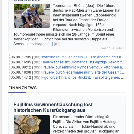
Tournon-sur-Rhône (dpa) - Die frühere
deutsche Rad-Meisterin Liane Lippert hat
ihren insgesamt zweiten Etappenerfolg
bei der Tour de France der Frauen
verpasst. Nach hügeligen 153,4
Kilometern zwischen Montbrison und
Tournon-sur-Rhone musste sich die 28-Jährige im Sprint einer
siebenköpfigen Fluchtgruppe bei der sechsten Etappe als
Sechste geschlagen
[…]
(01)
vor 11 Stunden
06.08. 17:05 |
(03)
Infantino räumt Fehler ein - UEFA: Ändert nichts an Boykott
06.08. 16:05 |
(02)
Real-Wechsel fix: Diomande ist Leipzigs Rekordtransfer
06.08. 09:12 |
(03)
Frauen-Tour erklimmt Mythos Ventoux: «Können alles schaffen»
05.08. 18:08 |
(03)
Frauen-Tour: Niedermaier nun Vierte der Gesamtwertung
05.08. 14:12 |
(05)
Figo fordert Infantinos Rücktritt: «Er sollte gehen. Jetzt»
FINANZNEWS
Fujifilms Gewinnenttäuschung löst
historischen Kursrückgang aus
Ein schockierender Rückschlag für
Fujifilm Die Aktien von Fujifilm Holdings
Corp. stürzten im Tokio-Handel ab und
verzeichneten den größten Rückgang an