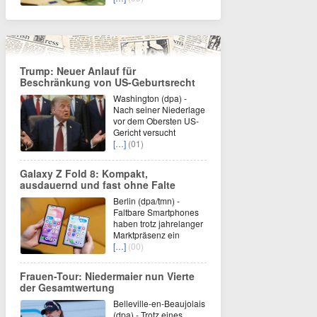
Trump: Neuer Anlauf für
Beschränkung von US-Geburtsrecht
Washington (dpa) -
Nach seiner Niederlage
vor dem Obersten US-
Gericht versucht
[…]
(01)
Galaxy Z Fold 8: Kompakt,
ausdauernd und fast ohne Falte
Berlin (dpa/tmn) -
Faltbare Smartphones
haben trotz jahrelanger
Marktpräsenz ein
[…]
(00)
Frauen-Tour: Niedermaier nun Vierte
der Gesamtwertung
Belleville-en-Beaujolais
(dpa) - Trotz eines