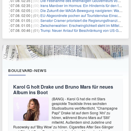
07.08. 02:35 |
(00)
Die Festnahme des ehemaligen Gouverneurs von Mexiko hebt die anhaltenden Herausforderungen in der Governance und im Geschäftsumfeld hervor
07.08. 02:35 |
(00)
Irans Manöver im Hormus: Ein Hindernis für den freien Handel und das Investorenvertrauen
07.08. 02:05 |
(00)
Die Zukunft der MAGA-Bewegung navigieren: Was steht für Investoren auf dem Spiel?
07.08. 02:00 |
(01)
EU-Abgeordnete pochen auf Touristenvisa-Einschränkungen für Russen
07.08. 01:05 |
(00)
Senator Cramer priorisiert die Regierungsfinanzierung angesichts des bevorstehenden Ferienbeginns
07.08. 01:05 |
(00)
Zwischenwahlen: Erschwinglichkeit steht im Mittelpunkt, während die Demokraten auf die Mehrheit im Repräsentantenhaus zielen
07.08. 00:46 |
(01)
Trump: Neuer Anlauf für Beschränkung von US-Geburtsrecht
BOULEVARD-NEWS
Karol G holt Drake und Bruno Mars für neues
Album ins Boot
(BANG) - Karol G hat die mit Stars
gespickte Trackliste ihres sechsten
Studioalbums veröffentlicht. "Champagne
Papi" Drake ist auf dem Song 'Ahí' zu
hören, während Bruno Mars auf 'Still'
mitwirkt. Außerdem sind Judeline und
Rusowsky auf 'Bby Wow' zu hören. Cigarettes After Sex-Sänger