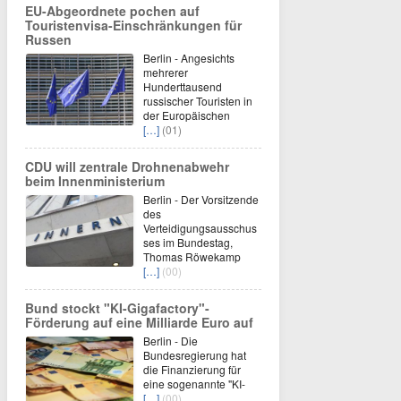
EU-Abgeordnete pochen auf
Touristenvisa-Einschränkungen für
Russen
Berlin - Angesichts
mehrerer
Hunderttausend
russischer Touristen in
der Europäischen
[…]
(01)
CDU will zentrale Drohnenabwehr
beim Innenministerium
Berlin - Der Vorsitzende
des
Verteidigungsausschus
ses im Bundestag,
Thomas Röwekamp
[…]
(00)
Bund stockt "KI-Gigafactory"-
Förderung auf eine Milliarde Euro auf
Berlin - Die
Bundesregierung hat
die Finanzierung für
eine sogenannte "KI-
[…]
(00)