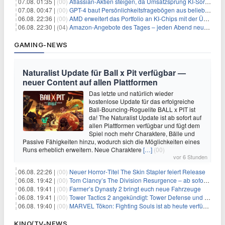
07.08. 01:35 |
(00)
Atlassian-Aktien steigen, da Umsatzsprung KI-Sorgen dämpft
07.08. 00:47 |
(00)
GPT-4 baut Persönlichkeitsfragebögen aus beliebigen Texten und sagt Antworten voraus
06.08. 22:36 |
(00)
AMD erweitert das Portfolio an KI-Chips mit der Übernahme von Taalas
06.08. 22:30 |
(04)
Amazon-Angebote des Tages – jeden Abend neue Deals zum Stöbern
GAMING-NEWS
Naturalist Update für Ball x Pit verfügbar —
neuer Content auf allen Plattformen
Das letzte und natürlich wieder
kostenlose Update für das erfolgreiche
Ball-Bouncing-Roguelite BALL x PIT ist
da! The Naturalist Update ist ab sofort auf
allen Plattformen verfügbar und fügt dem
Spiel noch mehr Charaktere, Bälle und
Passive Fähigkeiten hinzu, wodurch sich die Möglichkeiten eines
Runs erheblich erweitern. Neue Charaktere
[…]
(00)
vor 6 Stunden
06.08. 22:26 |
(00)
Neuer Horror‑Titel The Skin Stapler feiert Release
06.08. 19:42 |
(00)
Tom Clancy’s The Division Resurgence – ab sofort für euch verfügbar
06.08. 19:41 |
(00)
Farmer’s Dynasty 2 bringt euch neue Fahrzeuge
06.08. 19:41 |
(00)
Tower Tactics 2 angekündigt: Tower Defense und Deckbuilding Kombo kehrt zurück
06.08. 19:40 |
(00)
MARVEL Tōkon: Fighting Souls ist ab heute verfügbar
KINO/TV-NEWS