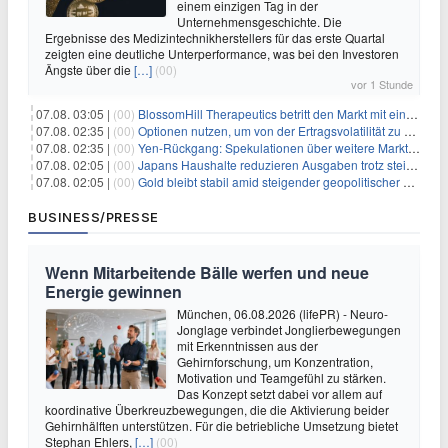
einem einzigen Tag in der
Unternehmensgeschichte. Die
Ergebnisse des Medizintechnikherstellers für das erste Quartal
zeigten eine deutliche Unterperformance, was bei den Investoren
Ängste über die
[…]
(00)
vor 1 Stunde
07.08. 03:05 |
(00)
BlossomHill Therapeutics betritt den Markt mit einem IPO-Boost von 150 Millionen Dollar
07.08. 02:35 |
(00)
Optionen nutzen, um von der Ertragsvolatilität zu profitieren
07.08. 02:35 |
(00)
Yen-Rückgang: Spekulationen über weitere Marktinterventionen nehmen zu
07.08. 02:05 |
(00)
Japans Haushalte reduzieren Ausgaben trotz steigender Löhne: Ein Warnsignal für das Wachstum
07.08. 02:05 |
(00)
Gold bleibt stabil amid steigender geopolitischer Spannungen im Persischen Golf
BUSINESS/PRESSE
Wenn Mitarbeitende Bälle werfen und neue
Energie gewinnen
München, 06.08.2026 (lifePR) - Neuro-
Jonglage verbindet Jonglierbewegungen
mit Erkenntnissen aus der
Gehirnforschung, um Konzentration,
Motivation und Teamgefühl zu stärken.
Das Konzept setzt dabei vor allem auf
koordinative Überkreuzbewegungen, die die Aktivierung beider
Gehirnhälften unterstützen. Für die betriebliche Umsetzung bietet
Stephan Ehlers,
[…]
(00)