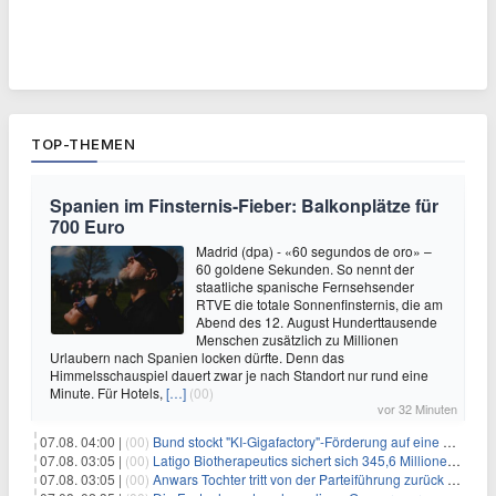
TOP-THEMEN
Spanien im Finsternis-Fieber: Balkonplätze für
700 Euro
Madrid (dpa) - «60 segundos de oro» –
60 goldene Sekunden. So nennt der
staatliche spanische Fernsehsender
RTVE die totale Sonnenfinsternis, die am
Abend des 12. August Hunderttausende
Menschen zusätzlich zu Millionen
Urlaubern nach Spanien locken dürfte. Denn das
Himmelsschauspiel dauert zwar je nach Standort nur rund eine
Minute. Für Hotels,
[…]
(00)
vor 32 Minuten
07.08. 04:00 |
(00)
Bund stockt "KI-Gigafactory"-Förderung auf eine Milliarde Euro auf
07.08. 03:05 |
(00)
Latigo Biotherapeutics sichert sich 345,6 Millionen Dollar in einer erhöhten IPO und ebnet den Weg für nicht-opioide Schmerztherapie
07.08. 03:05 |
(00)
Anwars Tochter tritt von der Parteiführung zurück und hebt politische Turbulenzen hervor