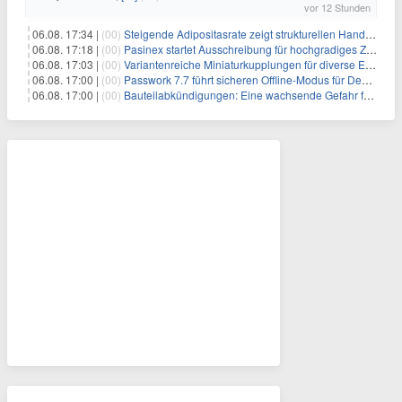
vor 12 Stunden
06.08. 17:34 |
(00)
Steigende Adipositasrate zeigt strukturellen Handlungsbedarf bei der Ernährung schulpflichtiger Kinder
06.08. 17:18 |
(00)
Pasinex startet Ausschreibung für hochgradiges Zinksulfidkonzentrat mit Germanium- und Silbergehalten und stellt ein Betriebsupdate bereit
06.08. 17:03 |
(00)
Variantenreiche Miniaturkupplungen für diverse Einsatzbereiche
06.08. 17:00 |
(00)
Passwork 7.7 führt sicheren Offline-Modus für Desktop- und Mobile-Apps ein
06.08. 17:00 |
(00)
Bauteilabkündigungen: Eine wachsende Gefahr für industrielle Elektroniksysteme