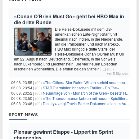
«Conan O'Brien Must Go» geht bei HBO Max in
die dritte Runde
Die Reise-Dokuserie mit dem US-
amerikanischen Late-Night-Star führt
diesmal nach Indien, in die Niederlande,
auf die Philippinen und nach Marokko.
HBO Max bringt die dritte Staffel der
Reise-Dokuserie Conan O'Brien Must Go
am 22. August nach Deutschland, Österreich, in die Schweiz,
nach Luxemburg und Liechtenstein. Die vier neuen Episoden
erscheinen wöchentlich. Die ersten beiden Staffeln
[…]
(00)
vor 5 Stunden
06.08. 23:55 |
(00)
«The Office»-Star Rainn Wilson spricht neue neuseeländische Serie «Settling»
06.08. 23:54 |
(00)
STARZ terminiert britischen Thriller «Tip Toe»
06.08. 23:52 |
(00)
Neuauflage von «Monarch of the Glen» besetzt Hauptrollen
06.08. 23:50 |
(00)
«The Thundermans» kehren mit neuem Spielfilm zurück
06.08. 23:48 |
(00)
Disney+ zeigt Travis-Barker-Dokumentation im August
SPORT-NEWS
Pienaar gewinnt Etappe - Lippert im Sprint
chancenlos