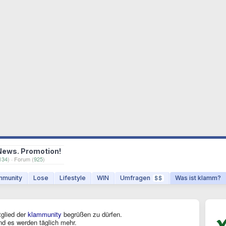
News. Promotion!
134
) · Forum (
925
)
munity
Lose
Lifestyle
WIN
Umfragen
Was ist klamm?
$$
tglied der
klammunity
begrüßen zu dürfen.
nd es werden täglich mehr.