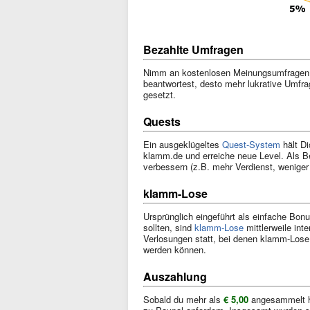
Bezahlte Umfragen
Nimm an kostenlosen Meinungsumfragen te
beantwortest, desto mehr lukrative Umfra
gesetzt.
Quests
Ein ausgeklügeltes
Quest-System
hält Di
klamm.de und erreiche neue Level. Als Be
verbessern (z.B. mehr Verdienst, wenige
klamm-Lose
Ursprünglich eingeführt als einfache Bonu
sollten, sind
klamm-Lose
mittlerweile int
Verlosungen statt, bei denen klamm-Lose
werden können.
Auszahlung
Sobald du mehr als
€ 5,00
angesammelt h