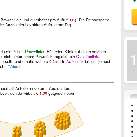
Browser ein und du erhältst pro Aufruf
0,2¢
. Die Reloadsperre
 der Anzahl der bezahlten Aufrufe pro Tag.
t du die Rubrik
Powerlinks
. Für jeden Klick auf einen solchen
gt sich hinter einem Powerlink zugleich ein
Questionlink
.
orseite und erhalte weitere
0,3¢
. Ein
Actionlink
bringt - je nach
ehr.
[ Video ]
uerhaft Anteile an deren €-Verdiensten.
User, den du wirbst,
€ 1,00
gutgeschrieben.
*