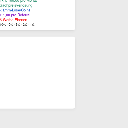
1x € 100,00 pro Monat
Sachpreisverlosung
klamm-Lose/Coins
€ 1,00 pro Referral
5 Werbe-Ebenen
10%
5%
3%
2%
1%
·
·
·
·