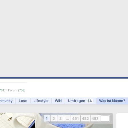
731
) · Forum (
758
)
munity
Lose
Lifestyle
WIN
Umfragen
Was ist klamm?
$$
1
2
3
...
451
452
453