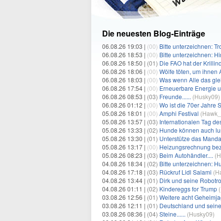
Die neuesten Blog-Einträge
06.08.26 19:03 |
(00)
Bitte unterzeichnen: T
06.08.26 18:53 |
(00)
Bitte unterzeichnen: Hi
06.08.26 18:50 |
(01)
Die FAO hat der Krilli
06.08.26 18:06 |
(00)
Wölfe töten, um ihnen
06.08.26 18:03 |
(00)
Was wenn Alle das gle
06.08.26 17:54 |
(00)
Erneuerbare Energie u
06.08.26 08:53 |
(03)
Freunde......
(
Husky09
)
06.08.26 01:12 |
(00)
Wo ist die 70er Jahre 
05.08.26 18:01 |
(00)
Amphi Festival
(
Hawk_
05.08.26 13:57 |
(03)
Internationalen Tag des
05.08.26 13:33 |
(02)
Hunde können auch lus
05.08.26 13:30 |
(01)
Unterstütze das Mandat
05.08.26 13:17 |
(00)
Heizungsrechnung bez
05.08.26 08:23 |
(03)
Beim Autohändler....
(
H
04.08.26 18:34 |
(02)
Bitte unterzeichnen: H
04.08.26 17:18 |
(03)
Rückruf Lidl Salami
(
H
04.08.26 13:44 |
(01)
Dirk und seine Robotr
04.08.26 01:11 |
(02)
Kindereggs for Trump
(
03.08.26 12:56 |
(01)
Weitere acht Geheimja
03.08.26 12:11 |
(01)
Deutschland und seine
03.08.26 08:36 |
(04)
Steine......
(
Husky09
)