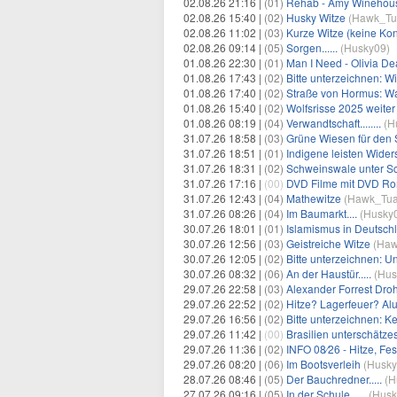
02.08.26 21:16 |
(01)
Rehab - Amy Winehou
02.08.26 15:40 |
(02)
Husky Witze
(
Hawk_Tu
02.08.26 11:02 |
(03)
Kurze Witze (keine Kon
02.08.26 09:14 |
(05)
Sorgen......
(
Husky09
)
01.08.26 22:30 |
(01)
Man I Need - Olivia D
01.08.26 17:43 |
(02)
Bitte unterzeichnen: Wi
01.08.26 17:40 |
(02)
Straße von Hormus: Was
01.08.26 15:40 |
(02)
Wolfsrisse 2025 weiter 
01.08.26 08:19 |
(04)
Verwandtschaft........
(
H
31.07.26 18:58 |
(03)
Grüne Wiesen für den 
31.07.26 18:51 |
(01)
Indigene leisten Wider
31.07.26 18:31 |
(02)
Schweinswale unter S
31.07.26 17:16 |
(00)
DVD Filme mit DVD Ro
31.07.26 12:43 |
(04)
Mathewitze
(
Hawk_Tu
31.07.26 08:26 |
(04)
Im Baumarkt....
(
Husky
30.07.26 18:01 |
(01)
Islamismus in Deutschl
30.07.26 12:56 |
(03)
Geistreiche Witze
(
Haw
30.07.26 12:05 |
(02)
Bitte unterzeichnen: 
30.07.26 08:32 |
(06)
An der Haustür.....
(
Hus
29.07.26 22:58 |
(03)
Alexander Forrest Droh
29.07.26 22:52 |
(02)
Hitze? Lagerfeuer? Aluf
29.07.26 16:56 |
(02)
Bitte unterzeichnen: K
29.07.26 11:42 |
(00)
Brasilien unterschätze
29.07.26 11:36 |
(02)
INFO 08⁄26 - Hitze, Fe
29.07.26 08:20 |
(06)
Im Bootsverleih
(
Husk
28.07.26 08:46 |
(05)
Der Bauchredner.....
(
H
27.07.26 09:16 |
(05)
In der Schule......
(
Husk