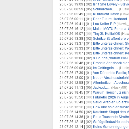
26.07.26 19:09 |
(02)
Isn't She Lovely - Ste
26.07.26 08:59 |
(05)
Schnarchen.......
(
Husk
26.07.26 02:49 |
(00)
KI braucht Daten
(
Haw
26.07.26 00:11 |
(01)
Dear Future Husband -
25.07.26 19:41 |
(01)
Lou Koller RIP
(
Hawk_
25.07.26 16:12 |
(00)
Mattel MOTU Panel a
25.07.26 16:07 |
(00)
TinyGL KolibriOS
(
Haw
25.07.26 13:38 |
(02)
Schütze Straßentiere 
25.07.26 13:37 |
(01)
Bitte unterzeichnen: S
25.07.26 13:33 |
(01)
Bitte unterzeichnen: W
25.07.26 13:07 |
(02)
Bitte unterzeichnen: K
25.07.26 13:06 |
(02)
3 Gründe, warum Bio-Fl
25.07.26 10:48 |
(01)
Droht in Ahnsbeck die
25.07.26 09:08 |
(03)
Im Gefängnis.....
(
Husk
24.07.26 17:39 |
(01)
Von Döner bis Paella; 
24.07.26 13:00 |
(01)
Neuer Abschussbefehl
24.07.26 12:58 |
(01)
Altenboitzen: Abschus
24.07.26 11:13 |
(05)
Jackpot......
(
Husky09
)
23.07.26 18:45 |
(01)
Warum Tierschutz nic
23.07.26 15:50 |
(00)
Futuretro 2026 in Augs
23.07.26 15:43 |
(00)
Saudi Arabien Solars
23.07.26 15:12 |
(00)
How one soldier survive
23.07.26 14:50 |
(02)
Kaufland: Stoppt den V
23.07.26 14:36 |
(01)
Rette Tausende Straße
23.07.26 12:18 |
(02)
Geflügelindustrie bedr
23.07.26 12:14 |
(02)
Keine Genehmigungen m