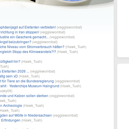
rophäenjagd auf Elefanten verbieten!
(
veggiewombat
)
nrichtung in Iran stoppen!
(
veggiewombat
)
ndustrie ein Geschenk gemacht...
(
veggiewombat
)
 Angst beizubringen?
(
veggiewombat
)
iche Niveau vom Stromverbrauch hätten?
(
Hawk_Tuah
)
ngleich Stopp des Klimawandels?!?
(
Hawk_Tuah
)
Süßigkeit hin?
(
Hawk_Tuah
)
Tuah
)
 Elefanten 2026 ...
(
veggiewombat
)
tig sein xD
(
Hawk_Tuah
)
 für Tiere an die Bundesregierung
(
veggiewombat
)
ahlt - Yesterchips Museum Haingrund
(
Hawk_Tuah
)
usky09
)
unde und Katzen sollen sterben
(
veggiewombat
)
awk_Tuah
)
on Archeologie
(
Hawk_Tuah
)
Hawk_Tuah
)
gden auf Wölfe in Niedersachsen
(
veggiewombat
)
 Erfindungen
(
Hawk_Tuah
)