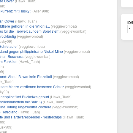
se Cover
(
Hawk_Tuah
)
ah
)
kurrenz mit Husky!)
(
Alle1908
)
ean Cover
(
Hawk_Tuah
)
ID/
ldtiere gehören in die Wildnis...
(
veggiewombat
)
 für die Tierwelt auf dem Spiel steht
(
veggiewombat
)
rückläufig
(
veggiewombat
)
usky09
)
Schreiadler
(
veggiewombat
)
stand gegen philippinische Nickel-Mine
(
veggiewombat
)
chall-Beschuss
(
veggiewombat
)
m Funktion
(
Hawk_Tuah
)
ah
)
09
)
and: Abdul B. war kein Einzelfall
(
veggiewombat
)
k_Tuah
)
Unsere Meere verdienen besseren Schutz
(
veggiewombat
)
ky09
)
nenpilot filmt Buckelwalgeburt
(
Hawk_Tuah
)
olienkartoffeln mit Salz :-)
(
Hawk_Tuah
)
eine Tötung ungewollter Zootiere
(
veggiewombat
)
s Retroland
(
Hawk_Tuah
)
ste und Hardwarespende! - Yesterchips
(
Hawk_Tuah
)
y09
)
usky09
)
y09
)