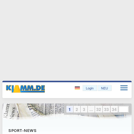
Login
NEU
1
2
3
...
32
33
34
SPORT-NEWS