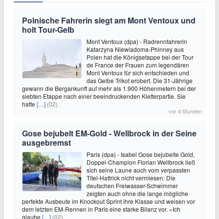
Polnische Fahrerin siegt am Mont Ventoux und
holt Tour-Gelb
Mont Ventoux (dpa) - Radrennfahrerin
Katarzyna Niewiadoma-Phinney aus
Polen hat die Königsetappe bei der Tour
de France der Frauen zum legendären
Mont Ventoux für sich entschieden und
das Gelbe Trikot erobert. Die 31-Jährige
gewann die Bergankunft auf mehr als 1.900 Höhenmetern bei der
siebten Etappe nach einer beeindruckenden Kletterpartie. Sie
hatte
[…]
(02)
vor 4 Stunden
Gose bejubelt EM-Gold - Wellbrock in der Seine
ausgebremst
Paris (dpa) - Isabel Gose bejubelte Gold,
Doppel-Champion Florian Wellbrock ließ
sich seine Laune auch vom verpassten
Titel-Hattrick nicht vermiesen: Die
deutschen Freiwasser-Schwimmer
zeigten auch ohne die lange mögliche
perfekte Ausbeute im Knockout Sprint ihre Klasse und weisen vor
dem letzten EM-Rennen in Paris eine starke Bilanz vor. «Ich
glaube
[…]
(02)