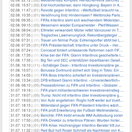
02.08. 15:57 |
(02)
Erst Hochzeitsinsel, dann Hongkong: Bayern in Asien bejubelt
02.08. 11:47 |
(01)
Revolte gegen Infantino: «Weltfußball braucht neue Führung»
02.08. 10:35 |
(01)
Versöhnung trotz Hindernissen? Wellbrocks Paris-Rückkehr
02.08. 09:35 |
(00)
FIFAs Infantino sieht sich wachsendem Widerstand gegenüber, während UEFA und Concacaf Forderungen stellen
02.08. 09:15 |
(03)
Wesemann wieder Europameister - Pfeif/Wassen holen Silber
02.08. 08:04 |
(01)
Elfmeter verwandelt: Müller rettet Vancouver im Topspiel
02.08. 07:35 |
(00)
Tragisches Lawinenunglück: Rekordbergsteiger Nirmal Purja verstorben
02.08. 07:31 |
(00)
Trauer um Nirmal Purja: Extremsportler stirbt bei Lawinenunglück
02.08. 07:25 |
(01)
FIFA-Präsidentschaft: Infantino unter Druck – Herausforderer im Anmarsch
02.08. 07:24 |
(00)
Concacaf fordert umfassende Reformen nach FIFA-Planabsage
01.08. 17:35 |
(00)
Krise bei der FIFA: Gianni Infantinos gescheiterte Investorenpläne und ihre Folgen
01.08. 17:35 |
(00)
Big Ten und SEC unterstützen bipartisanen Gesetzentwurf zur Regulierung des College-Sports
01.08. 16:10 |
(11)
«Schäbiger Deal»: Infantinos Investorenpläne gescheitert
01.08. 15:07 |
(00)
Borussia Dortmund sichert sich Sieg in Tokio: Ein Schritt in Richtung Wachstum und Markenstärkung
01.08. 14:05 |
(00)
FIFA-Boss Infantino scheitert an Investorenplänen – UEFA verstärkt den Druck
01.08. 13:34 |
(02)
DFB kritisiert Gianni Infantino: «Unverantwortlich»
01.08. 08:10 |
(05)
Pressestimmen zu FIFA und Infantino: «Globaler Rückschlag»
31.07. 19:16 |
(00)
FIFA plant milliardenschweren Investoreneinstieg – Widerstand formiert sich
31.07. 19:07 |
(05)
Trump: Nicht mit Infantino über Investorenpläne gesprochen
31.07. 19:03 |
(01)
Von Auto angefahren: Roglic hofft weiter auf Vuelta-Start
31.07. 18:15 |
(00)
Widerstand gegen FIFA-Präsident Infantino wächst: Investorenpläne unter Beschuss
31.07. 18:13 |
(01)
FIFA prüft Erweiterung der Fußball-Weltmeisterschaft auf 64 Teams
31.07. 18:04 |
(04)
Berichte: FIFA treibt erneute WM-Aufstockung voran
31.07. 17:55 |
(05)
FIFA-Direktor zu Infantinos Plänen: Wurden hintergangen
31.07. 12:16 |
(01)
FIFA-Krise: Hochrangiger Infantino-Berater tritt zurück
31.07. 11:32 |
(02)
Red Bull holt Roger Schmidt als Nachfolger von Klopp