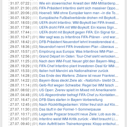
31.07. 07:22 |
(00)
Wie ein slowenischer Anwalt den WM-Milliardenplan torpediert
30.07. 21:30 |
(05)
FIFA-Präsident Infantino sieht sich massiver Opposition gegenüber
30.07. 20:06 |
(03)
Hoeneß: WM ohne Europäer kann man «in die Tonne treten»
30.07. 18:20 |
(00)
Europäische Fußballverbände drohen mit Boykott gegen FIFA-Pläne
30.07. 18:03 |
(08)
UEFA droht Infantino: WM-Boykott bei FIFA-Investorendeal
30.07. 17:58 |
(00)
UEFA droht FIFA mit WM-Boykott: Ein klares Signal gegen Investorendeal
30.07. 17:44 |
(00)
UEFA droht mit Boykott gegen FIFA: Ein Signal für Investoren
30.07. 10:47 |
(01)
Wer sagt was zu Infantinos FIFA-Plänen - und warum?
29.07. 18:42 |
(01)
DFB-Präsident Neuendorf lehnt Investorendeal der FIFA ab
29.07. 18:36 |
(03)
Neuendorf nennt FIFA-Investoren-Plan «überaus problematisch»
29.07. 15:57 |
(07)
Empörung aus Europa: Was Infantinos WM-Plan bedeutet
29.07. 12:56 |
(01)
Grand Départ im Osten: Tour-Chef sieht verlockendes Vorhaben
29.07. 11:25 |
(03)
Nach dem WM-Frust: Neuer gibt den Bayern-Weg vor
28.07. 19:29 |
(10)
FIFA-Chef Infantino plant Investoren-Deal für WM-Rechte
28.07. 15:33 |
(05)
Italien holt Mancini als Nationaltrainer zurück
28.07. 14:28 |
(03)
Das Ende des Wartens: Zidane ist neuer Frankreich-Coach
28.07. 14:22 |
(02)
Bayern-Boss steckt Ziele ab: «Natürlich» bleibt Olise
28.07. 11:14 |
(05)
Gelb-Rot wegen Schwalbe: Regel bei WM falsch angewendet
28.07. 08:02 |
(01)
US Open: Zverev spielt im Mixed mit Amerikanerin
28.07. 04:48 |
(05)
US-Abgeordneter befragt FIFA-Chef zu Kontakten mit Trump
27.07. 16:47 |
(04)
DFB-Stars starten in Bayern-Vorbereitung
27.07. 12:45 |
(05)
Nach Rücktrittsgedanken: Völler freut sich auf Klopp-Ära
27.07. 11:30 |
(03)
Das läuft in der Formel-1-Sommerpause
27.07. 10:17 |
(05)
Legende Pogacar braucht neue Ziele: Lob aus der dunklen Zeit
27.07. 10:07 |
(06)
Infantino weist WM-Kritik zurück: «Welt braucht Liebe»
27.07. 09:40 |
(01)
Kein Auftritt beim Trainerkongress: Klopp entschuldigt sich