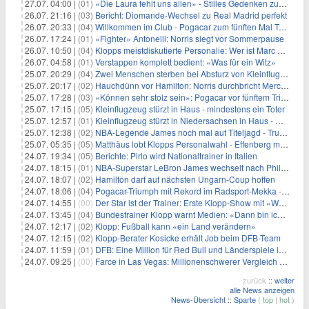
27.07. 04:00 |
(01)
«Die Laura fehlt uns allen» - Stilles Gedenken zum Todestag
26.07. 21:16 |
(03)
Bericht: Diomande-Wechsel zu Real Madrid perfekt
26.07. 20:33 |
(04)
Willkommen im Club - Pogacar zum fünften Mal Tour-Champion
26.07. 17:24 |
(01)
«Fighter» Antonelli: Norris siegt vor Sommerpause
26.07. 10:50 |
(04)
Klopps meistdiskutierte Personalie: Wer ist Marc Kosicke?
26.07. 04:58 |
(01)
Verstappen komplett bedient: «Was für ein Witz»
25.07. 20:29 |
(04)
Zwei Menschen sterben bei Absturz von Kleinflugzeug in Haus
25.07. 20:17 |
(02)
Hauchdünn vor Hamilton: Norris durchbricht Mercedes-Dominanz
25.07. 17:28 |
(03)
«Können sehr stolz sein»: Pogacar vor fünftem Triumph
25.07. 17:15 |
(05)
Kleinflugzeug stürzt in Haus - mindestens ein Toter
25.07. 12:57 |
(01)
Kleinflugzeug stürzt in Niedersachsen in Haus - Mensch tot
25.07. 12:38 |
(02)
NBA-Legende James noch mal auf Titeljagd - Trump ätzt
25.07. 05:35 |
(05)
Matthäus lobt Klopps Personalwahl - Effenberg mit Kritik
24.07. 19:34 |
(05)
Berichte: Pirlo wird Nationaltrainer in Italien
24.07. 18:15 |
(01)
NBA-Superstar LeBron James wechselt nach Philadelphia
24.07. 18:07 |
(02)
Hamilton darf auf nächsten Ungarn-Coup hoffen
24.07. 18:06 |
(04)
Pogacar-Triumph mit Rekord im Radsport-Mekka - «So cool»
24.07. 14:55 |
(00)
Der Star ist der Trainer: Erste Klopp-Show mit «Wow»-Effekt
24.07. 13:45 |
(04)
Bundestrainer Klopp warnt Medien: «Dann bin ich weg»
24.07. 12:17 |
(02)
Klopp: Fußball kann «ein Land verändern»
24.07. 12:15 |
(02)
Klopp-Berater Kosicke erhält Job beim DFB-Team
24.07. 11:59 |
(01)
DFB: Eine Million für Red Bull und Länderspiele in Leipzig
24.07. 09:25 |
(00)
Farce in Las Vegas: Millionenschwerer Vergleich mit Formel 1
zurück
::
weiter
alle News anzeigen
News-Übersicht
::
Sparte
(
top
|
hot
)