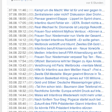
vor 6 Stunden
07.08. 11:46 |
(00)
Kampf um die Macht: Wer ist für und wer gegen Infantino?
07.08. 09:50 |
(03)
Zentralisieren oder nicht? Diskussion über Drohnenabwehr
06.08. 18:00 |
(02)
Pienaar gewinnt Etappe - Lippert im Sprint chancenlos
06.08. 17:05 |
(08)
Infantino räumt Fehler ein - UEFA: Ändert nichts an Boykott
06.08. 16:05 |
(02)
Real-Wechsel fix: Diomande ist Leipzigs Rekordtransfer
06.08. 09:12 |
(04)
Frauen-Tour erklimmt Mythos Ventoux: «Können alles schaffen»
05.08. 18:08 |
(04)
Frauen-Tour: Niedermaier nun Vierte der Gesamtwertung
05.08. 14:12 |
(06)
Figo fordert Infantinos Rücktritt: «Er sollte gehen. Jetzt»
05.08. 12:33 |
(04)
Wellbrock verblüfft und träumt: Zweites EM-Gold in Paris
05.08. 11:56 |
(05)
Infantino beruft Krisenrunde ein - Neue Vorwürfe gegen FIFA
04.08. 22:52 |
(04)
Medien: Infantino beruft FIFA-Krisensitzung am Mittwoch ein
04.08. 18:07 |
(00)
Frauen-Tour: Niedermaier verpasst Top Ten - Reusser siegt
04.08. 17:54 |
(05)
Offiziell: Barcelona leiht ter Stegen zu Ajax Amsterdam aus
04.08. 13:43 |
(01)
Versöhnung mit Paris: Wellbrocks «mentale Meisterleistung»
04.08. 13:32 |
(02)
Hilfe für Infantino aus dem Weißen Haus? «Frei erfunden»
04.08. 10:42 |
(01)
Zweite EM-Medaille: Bleyer gewinnt Bronze in Technischer Kür
04.08. 08:33 |
(02)
Warum Basketball-König James auf 100 Millionen verzichtet
03.08. 22:17 |
(01)
Gold und Silber: Deutsche Wasserspringer glänzen bei EM
03.08. 19:48 |
(05)
«Tat ihm schon leid»: Baumann über Telefonat mit Nagelsmann
03.08. 18:32 |
(03)
Rechtliche Schritte: Europa erhöht Druck auf Infantino
03.08. 14:44 |
(04)
Wales will Infantinos Wiederwahl nicht mehr unterstützen
03.08. 11:21 |
(01)
Nach fünftem Tour-Sieg: Pogacar startet auch bei der Vuelta
03.08. 05:40 |
(00)
Zukunft des FIFA-Präsidenten Gianni Infantino: Ein Wendepunkt steht bevor
03.08. 04:44 |
(03)
So könnte FIFA-Präsident Infantino stürzen
02.08. 22:12 |
(02)
Medaillensatz komplett: Hentschel/Avila Sanchez holen Bronze