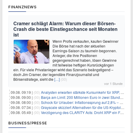
FINANZNEWS
Cramer schlägt Alarm: Warum dieser Börsen-
Crash die beste Einstiegschance seit Monaten
ist
Wenn Profis verkaufen, kaufen Gewinner
Die Börse hat nach der aktuellen
Earnings-Saison zu taumeln begonnen.
Anleger, die ihre Positionen
gegengerechnet haben, lösen Gewinne
mit teilweise heftigen Kursrückgängen
ein. Für viele Privatanleger wirkt das Szenario beängstigend –
doch Jim Cramer, der legendäre Finanzjournalist und
Börsenstratege, sieht die
[…]
(00)
vor 1 Stunde
09.08. 09:19 |
(00)
Analysten erwarten stärkste Kursumkehr für XRP, während Polymarket skeptisch bleibt
09.08. 09:00 |
(00)
Barça am Limit: 200 Millionen Euro in zwei Stunden – warum dieser Schuldentrip hochgefährlich wird
09.08. 08:00 |
(00)
Schock für Urlauber: Inflationssprung auf 2,8% – Diese Preise explodieren jetzt
09.08. 07:34 |
(00)
Grayscale skizziert Alternativen für die US-Kryptoindustrie ohne CLARITY Act
09.08. 05:49 |
(00)
Verzögerung des CLARITY Acts: Droht XRP ein Fall unter die $1-Marke?
BUSINESS/PRESSE