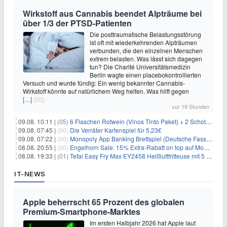
Wirkstoff aus Cannabis beendet Alpträume bei
über 1/3 der PTSD-Patienten
Die posttraumatische Belastungsstörung
ist oft mit wiederkehrenden Alpträumen
verbunden, die den einzelnen Menschen
extrem belasten. Was lässt sich dagegen
tun? Die Charité Universitätsmedizin
Berlin wagte einen placebokontrollierten
Versuch und wurde fündig: Ein wenig bekannter Cannabis-
Wirkstoff könnte auf natürlichem Weg helfen. Was hilft gegen
[…]
(00)
vor 19 Stunden
09.08. 10:11 |
(05)
6 Flaschen Rotwein (Vinos Tinto Paket) + 2 Schott Zwiesel Gläser für 25,99€ inkl. Versand
09.08. 07:45 |
(00)
Die Verräter Kartenspiel für 5,23€
09.08. 07:22 |
(00)
Monopoly App Banking Brettspiel (Deutsche Fassung) für 9,84€
08.08. 20:55 |
(00)
Engelhorn Sale: 15% Extra-Rabatt on top auf Mode- und Sport-Artikel
08.08. 19:33 |
(01)
Tefal Easy Fry Max EY2458 Heißluftfritteuse mit 5 Litern für 64,99€
IT-NEWS
Apple beherrscht 65 Prozent des globalen
Premium-Smartphone-Marktes
Im ersten Halbjahr 2026 hat Apple laut