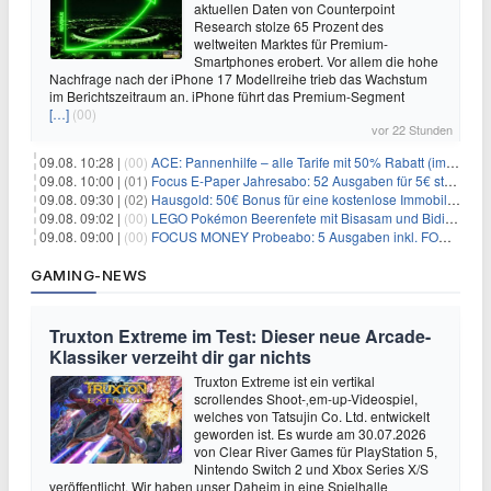
aktuellen Daten von Counterpoint
Research stolze 65 Prozent des
weltweiten Marktes für Premium-
Smartphones erobert. Vor allem die hohe
Nachfrage nach der iPhone 17 Modellreihe trieb das Wachstum
im Berichtszeitraum an. iPhone führt das Premium-Segment
[…]
(00)
vor 22 Stunden
09.08. 10:28 |
(00)
ACE: Pannenhilfe – alle Tarife mit 50% Rabatt (im ersten Jahr)
09.08. 10:00 |
(01)
Focus E-Paper Jahresabo: 52 Ausgaben für 5€ statt 207,48€ – per Formular kündbar!
09.08. 09:30 |
(02)
Hausgold: 50€ Bonus für eine kostenlose Immobilienbewertung
09.08. 09:02 |
(00)
LEGO Pokémon Beerenfete mit Bisasam und Bidiza für 14,99€
09.08. 09:00 |
(00)
FOCUS MONEY Probeabo: 5 Ausgaben inkl. FOCUS+ Zugang für 5€
GAMING-NEWS
Truxton Extreme im Test: Dieser neue Arcade-
Klassiker verzeiht dir gar nichts
Truxton Extreme ist ein vertikal
scrollendes Shoot-‚em-up-Videospiel,
welches von Tatsujin Co. Ltd. entwickelt
geworden ist. Es wurde am 30.07.2026
von Clear River Games für PlayStation 5,
Nintendo Switch 2 und Xbox Series X/S
veröffentlicht. Wir haben unser Daheim in eine Spielhalle