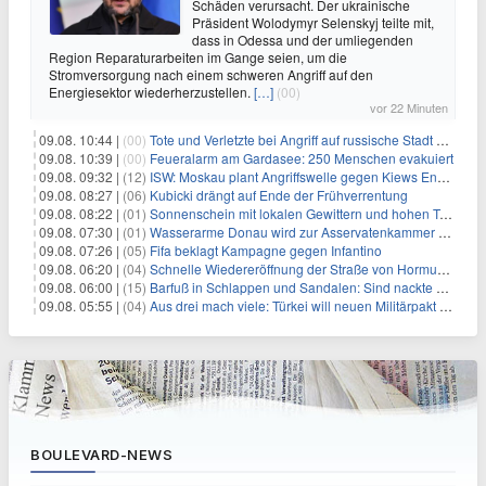
Schäden verursacht. Der ukrainische
Präsident Wolodymyr Selenskyj teilte mit,
dass in Odessa und der umliegenden
Region Reparaturarbeiten im Gange seien, um die
Stromversorgung nach einem schweren Angriff auf den
Energiesektor wiederherzustellen.
[…]
(00)
vor 22 Minuten
09.08. 10:44 |
(00)
Tote und Verletzte bei Angriff auf russische Stadt Belgorod
09.08. 10:39 |
(00)
Feueralarm am Gardasee: 250 Menschen evakuiert
09.08. 09:32 |
(12)
ISW: Moskau plant Angriffswelle gegen Kiews Energieinfrastruktur
09.08. 08:27 |
(06)
Kubicki drängt auf Ende der Frühverrentung
09.08. 08:22 |
(01)
Sonnenschein mit lokalen Gewittern und hohen Temperaturen
09.08. 07:30 |
(01)
Wasserarme Donau wird zur Asservatenkammer der Geschichte
09.08. 07:26 |
(05)
Fifa beklagt Kampagne gegen Infantino
09.08. 06:20 |
(04)
Schnelle Wiedereröffnung der Straße von Hormus ungewiss
09.08. 06:00 |
(15)
Barfuß in Schlappen und Sandalen: Sind nackte Füße eklig?
09.08. 05:55 |
(04)
Aus drei mach viele: Türkei will neuen Militärpakt erweitern
BOULEVARD-NEWS