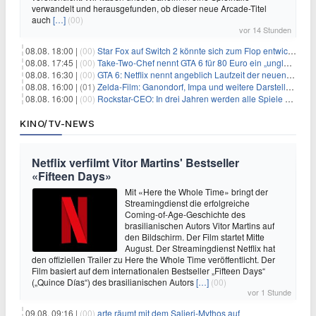
verwandelt und herausgefunden, ob dieser neue Arcade-Titel
auch
[…]
(00)
vor 14 Stunden
08.08. 18:00 |
(00)
Star Fox auf Switch 2 könnte sich zum Flop entwickeln
08.08. 17:45 |
(00)
Take-Two-Chef nennt GTA 6 für 80 Euro ein „unglaubliches Schnäppchen“
08.08. 16:30 |
(00)
GTA 6: Netflix nennt angeblich Laufzeit der neuen Gameplay-Präsentation
08.08. 16:00 |
(01)
Zelda-Film: Ganondorf, Impa und weitere Darsteller sollen feststehen
08.08. 16:00 |
(00)
Rockstar-CEO: In drei Jahren werden alle Spiele gestreamt
KINO/TV-NEWS
Netflix verfilmt Vitor Martins' Bestseller
«Fifteen Days»
Mit «Here the Whole Time» bringt der
Streamingdienst die erfolgreiche
Coming-of-Age-Geschichte des
brasilianischen Autors Vitor Martins auf
den Bildschirm. Der Film startet Mitte
August. Der Streamingdienst Netflix hat
den offiziellen Trailer zu Here the Whole Time veröffentlicht. Der
Film basiert auf dem internationalen Bestseller „Fifteen Days“
(„Quince Días“) des brasilianischen Autors
[…]
(00)
vor 1 Stunde
09.08. 09:16 |
(00)
arte räumt mit dem Salieri-Mythos auf