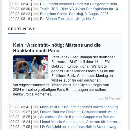
09.08. 08:41 |
(00)
Hulu macht Amanda Hirsch zur Gastgeberin seines Reality-Podcasts
09.08. 08:30 |
(00)
Teufel REAL Blue NC 3 Over-Ear-Kopfhörer für 149,99€
09.08. 08:23 |
(00)
Primetime-Check: Samstag, 8. August 2026
09.08. 08:16 |
(00)
ProSieben Fun startet «Kaiju No. 8»
SPORT-NEWS
Kein «Arschtritt» nötig: Märtens und die
Rückkehr nach Paris
Paris (dpa) - Den Triumph der deutschen
Freiwasser-Staffel mit dem dritten EM-
Gold von Kumpel Florian Wellbrock
genoss Lukas Märtens noch als Fan mit
Eiffelturm-Blick. Von diesem Montag an
wird es auch für den deutschen
Vorzeigeschwimmer im Becken ernst. Der Olympiasieger von
2024 will seine großartigen Paris-Erinnerungen um weitere
denkwürdige Momente
[…]
(00)
vor 30 Minuten
09.08. 03:41 |
(00)
Messi reist zur Trauerfeier seines Vaters nach Argentinien
08.08. 19:27 |
(02)
Frauen-Tour vor Finale mit Sekundenkrimi: Vollering in Gelb
08.08. 18:25 |
(01)
Autofahrer fährt in Italien in Gruppe von Radlern
08.08. 18:24 |
(00)
Lionel Messis Vater Jorge im Alter von 68 Jahren gestorben
08.08. 17:05 |
(00)
LIV Golf steht an einem finanziellen Scheideweg auf der Suche nach neuen Investitionen