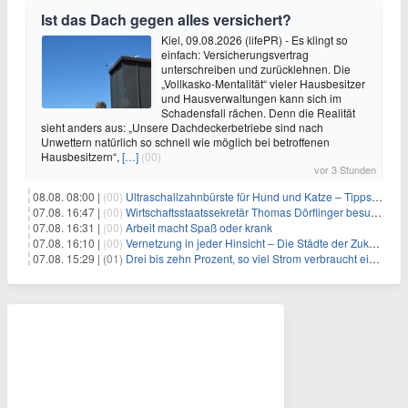
Ist das Dach gegen alles versichert?
Kiel, 09.08.2026 (lifePR) - Es klingt so
einfach: Versicherungsvertrag
unterschreiben und zurücklehnen. Die
„Vollkasko-Mentalität“ vieler Hausbesitzer
und Hausverwaltungen kann sich im
Schadensfall rächen. Denn die Realität
sieht anders aus: „Unsere Dachdeckerbetriebe sind nach
Unwettern natürlich so schnell wie möglich bei betroffenen
Hausbesitzern“,
[…]
(00)
vor 3 Stunden
08.08. 08:00 |
(00)
Ultraschallzahnbürste für Hund und Katze – Tipps zur erfolgreichen Eingewöhnung
07.08. 16:47 |
(00)
Wirtschaftsstaatssekretär Thomas Dörflinger besucht Handwerksbetrieb im Kammerbezirk Freiburg
07.08. 16:31 |
(00)
Arbeit macht Spaß oder krank
07.08. 16:10 |
(00)
Vernetzung in jeder Hinsicht – Die Städte der Zukunft sind grün-blau
07.08. 15:29 |
(01)
Drei bis zehn Prozent, so viel Strom verbraucht ein Aufzug im Gebäude