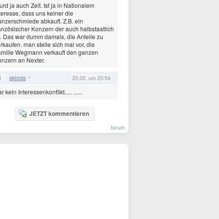
rd ja auch Zeit. Ist ja in Nationalem
teresse, dass uns keiner die
nzerschmiede abkauft. Z.B. ein
anzösischer Konzern der auch halbstaatlich
t. Das war dumm damals, die Anteile zu
rkaufen. man stelle sich mal vor, die
amilie Wegmann verkauft den ganzen
nzern an Nexter.
skloss
1
20.05. um 20:54
r kein Interessenkonflikt..... ......
JETZT kommentieren
forum