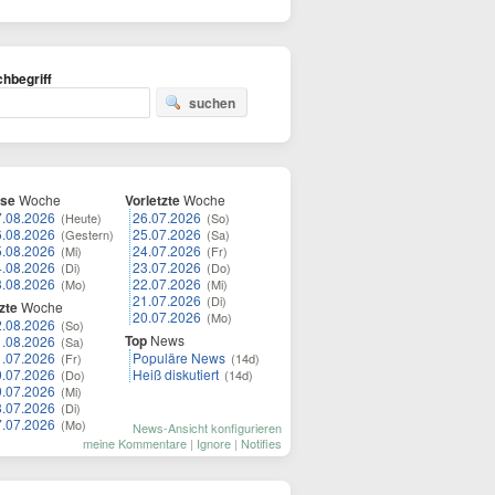
hbegriff
suchen
ese
Woche
Vorletzte
Woche
7.08.2026
26.07.2026
(Heute)
(So)
6.08.2026
25.07.2026
(Gestern)
(Sa)
5.08.2026
24.07.2026
(Mi)
(Fr)
4.08.2026
23.07.2026
(Di)
(Do)
3.08.2026
22.07.2026
(Mo)
(Mi)
21.07.2026
(Di)
zte
Woche
20.07.2026
(Mo)
2.08.2026
(So)
Top
News
1.08.2026
(Sa)
1.07.2026
Populäre News
(Fr)
(14d)
0.07.2026
Heiß diskutiert
(Do)
(14d)
9.07.2026
(Mi)
8.07.2026
(Di)
7.07.2026
(Mo)
News-Ansicht konfigurieren
meine Kommentare
|
Ignore
|
Notifies