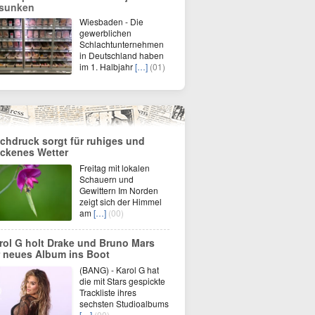
sunken
Wiesbaden - Die
gewerblichen
Schlachtunternehmen
in Deutschland haben
im 1. Halbjahr
[…]
(01)
chdruck sorgt für ruhiges und
ockenes Wetter
Freitag mit lokalen
Schauern und
Gewittern Im Norden
zeigt sich der Himmel
am
[…]
(00)
rol G holt Drake und Bruno Mars
r neues Album ins Boot
(BANG) - Karol G hat
die mit Stars gespickte
Trackliste ihres
sechsten Studioalbums
[…]
(00)