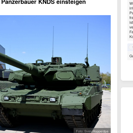
i Panzerbauer KNDS einsteigen
Wu
in
Pa
fr
is
ve
F
Ko
Ga
Foto: Sven Hoppe/dpa