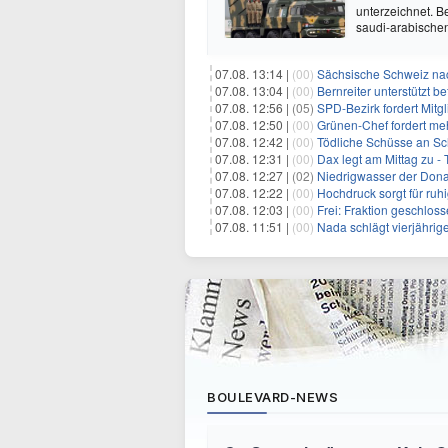
unterzeichnet. B
saudi-arabische
07.08. 13:14 |
(00)
Sächsische Schweiz nac
07.08. 13:04 |
(00)
Bernreiter unterstützt 
07.08. 12:56 |
(05)
SPD-Bezirk fordert Mitg
07.08. 12:50 |
(00)
Grünen-Chef fordert me
07.08. 12:42 |
(00)
Tödliche Schüsse an Sc
07.08. 12:31 |
(00)
Dax legt am Mittag zu -
07.08. 12:27 |
(02)
Niedrigwasser der Donau
07.08. 12:22 |
(00)
Hochdruck sorgt für ruh
07.08. 12:03 |
(00)
Frei: Fraktion geschloss
07.08. 11:51 |
(00)
Nada schlägt vierjährige
BOULEVARD-NEWS