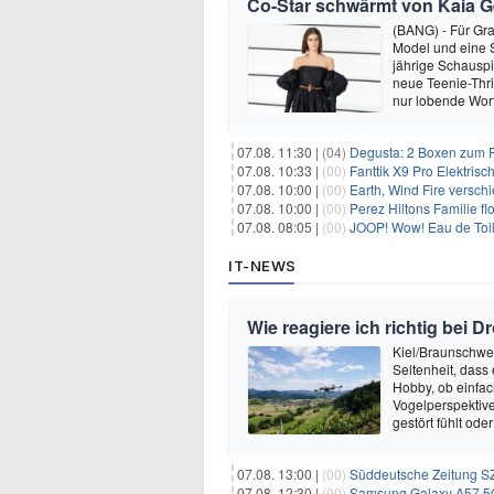
Co-Star schwärmt von Kaia Ger
(BANG) - Für Gra
Model und eine Sc
jährige Schauspi
neue Teenie-Thril
nur lobende Wor
07.08. 11:30 |
(04)
Degusta: 2 Boxen zum Pr
07.08. 10:33 |
(00)
Fanttik X9 Pro Elektris
07.08. 10:00 |
(00)
Earth, Wind Fire versch
07.08. 10:00 |
(00)
Perez Hiltons Familie f
07.08. 08:05 |
(00)
JOOP! Wow! Eau de Toil
IT-NEWS
Wie reagiere ich richtig bei
Kiel/Braunschweig
Seltenheit, dass
Hobby, ob einfac
Vogelperspektiv
gestört fühlt ode
07.08. 13:00 |
(00)
Süddeutsche Zeitung SZ
07.08. 12:30 |
(00)
Samsung Galaxy A57 5G (256GB