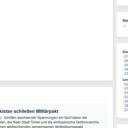
Suc
Di
0
0
0
0
0
Let
0
0
3
3
2
2
2
istan schließen Militärpakt
) - Inmitten wachsender Spannungen am Golf haben die
an, der Nato-Staat Türkei und die einflussreiche Golfmonarchie
inen weitreichenden gemeinsamen Verteidigungspakt