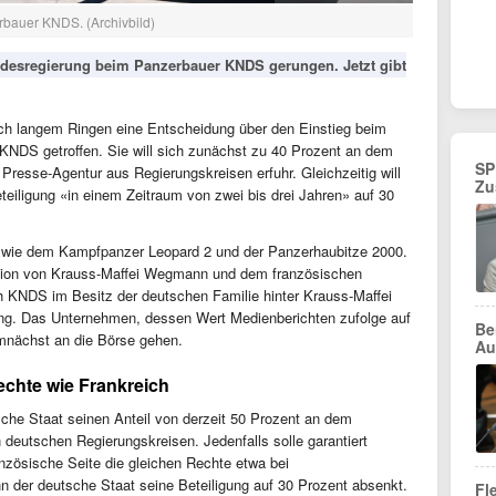
erbauer KNDS. (Archivbild)
desregierung beim Panzerbauer KNDS gerungen. Jetzt gibt
ach langem Ringen eine Entscheidung über den Einstieg beim
NDS getroffen. Sie will sich zunächst zu 40 Prozent an dem
SP
Presse-Agentur aus Regierungskreisen erfuhr. Gleichzeitig will
Zu
Beteiligung «in einem Zeitraum von zwei bis drei Jahren» auf 30
 wie dem Kampfpanzer Leopard 2 und der Panzerhaubitze 2000.
sion von Krauss-Maffei Wegmann und dem französischen
h KNDS im Besitz der deutschen Familie hinter Krauss-Maffei
g. Das Unternehmen, dessen Wert Medienberichten zufolge auf
Be
demnächst an die Börse gehen.
Au
echte wie Frankreich
sche Staat seinen Anteil von derzeit 50 Prozent an dem
deutschen Regierungskreisen. Jedenfalls solle garantiert
anzösische Seite die gleichen Rechte etwa bei
n der deutsche Staat seine Beteiligung auf 30 Prozent absenkt.
Fl