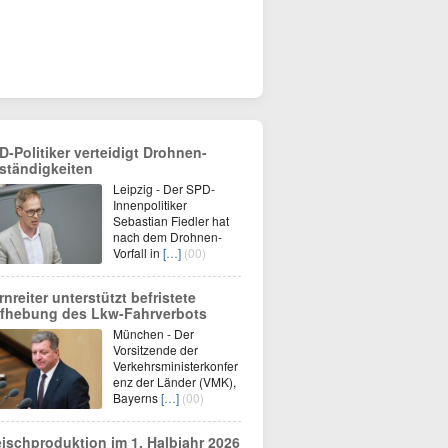
D-Politiker verteidigt Drohnen-
ständigkeiten
Leipzig - Der SPD-
Innenpolitiker
Sebastian Fiedler hat
nach dem Drohnen-
Vorfall in
[…]
(00)
rnreiter unterstützt befristete
fhebung des Lkw-Fahrverbots
München - Der
Vorsitzende der
Verkehrsministerkonfer
enz der Länder (VMK),
Bayerns
[…]
(00)
eischproduktion im 1. Halbjahr 2026