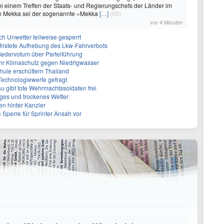
ei einem Treffen der Staats- und Regierungschefs der Länder im
n Mekka sei der sogenannte «Mekka
[…]
(00)
vor 4 Minuten
h Unwetter teilweise gesperrt
befristete Aufhebung des Lkw-Fahrverbots
liedervotum über Parteiführung
hr Klimaschutz gegen Niedrigwasser
hule erschüttern Thailand
 Technologiewerte gefragt
 gibt tote Wehrmachtssoldaten frei
iges und trockenes Wetter
en hinter Kanzler
 Sperre für Sprinter Ansah vor