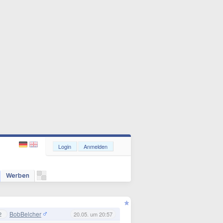
Login
Anmelden
Werben
BobBelcher
2
20.05. um 20:57