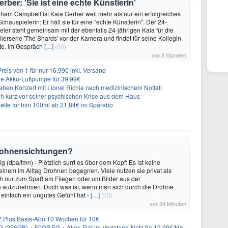
ber: 'Sie ist eine echte Künstlerin'
ham Campbell ist Kaia Gerber weit mehr als nur ein erfolgreiches
hauspielerin: Er hält sie für eine "echte Künstlerin". Der 24-
eler steht gemeinsam mit der ebenfalls 24-jährigen Kaia für die
lerserie 'The Shards' vor der Kamera und findet für seine Kollegin
te. Im Gespräch
[…]
(00)
vor 3 Stunden
eis von 1 für nur 16,99€ inkl. Versand
che Akku-Luftpumpe für 39,99€
ieben Konzert mit Lionel Richie nach medizinischem Notfall
loh kurz vor seiner psychischen Krise aus dem Haus
ette for him 100ml ab 21,84€ im Sparabo
 Drohnensichtungen?
 (dpa/tmn) - Plötzlich surrt es über dem Kopf: Es ist keine
 einem im Alltag Drohnen begegnen. Viele nutzen sie privat als
h nur zum Spaß am Fliegen oder um Bilder aus der
e aufzunehmen. Doch was ist, wenn man sich durch die Drohne
r einfach ein ungutes Gefühl hat -
[…]
(00)
vor 34 Minuten
 Plus Basis-Abo 10 Wochen für 10€
) + 50GB 5G + Alles-Flat im Vodafone-Netz für 19,99€/Monat – eff. 2,36€/Monat