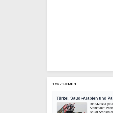
TOP-THEMEN
Türkei, Saudi-Arabien und Pak
Riad/Mekka (dpa
Atommacht Pakist
Saudi-Arabien e