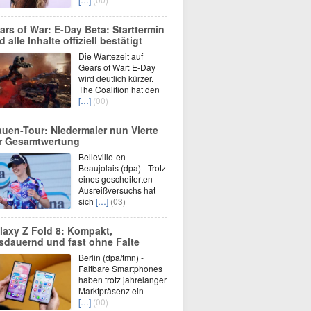
ars of War: E-Day Beta: Starttermin
 alle Inhalte offiziell bestätigt
Die Wartezeit auf
Gears of War: E-Day
wird deutlich kürzer.
The Coalition hat den
[…]
(00)
auen-Tour: Niedermaier nun Vierte
r Gesamtwertung
Belleville-en-
Beaujolais (dpa) - Trotz
eines gescheiterten
Ausreißversuchs hat
sich
[…]
(03)
laxy Z Fold 8: Kompakt,
sdauernd und fast ohne Falte
Berlin (dpa/tmn) -
Faltbare Smartphones
haben trotz jahrelanger
Marktpräsenz ein
[…]
(00)