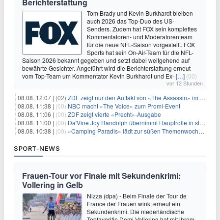
Berichterstattung
Tom Brady und Kevin Burkhardt bleiben
auch 2026 das Top-Duo des US-
Senders. Zudem hat FOX sein komplettes
Kommentatoren- und Moderatorenteam
für die neue NFL-Saison vorgestellt. FOX
Sports hat sein On-Air-Team für die NFL-
Saison 2026 bekannt gegeben und setzt dabei weitgehend auf
bewährte Gesichter. Angeführt wird die Berichterstattung erneut
vom Top-Team um Kommentator Kevin Burkhardt und Ex-
[…]
(00)
vor 12 Stunden
08.08. 12:07 |
(02)
ZDF zeigt nur den Auftakt von «The Assassin» im Fernsehen
08.08. 11:38 |
(00)
NBC macht «The Voice» zum Promi-Event
08.08. 11:06 |
(00)
ZDF zeigt vierte «Precht»-Ausgabe
08.08. 11:00 |
(00)
Da'Vine Joy Randolph übernimmt Hauptrolle in starbesetzter schwarzer Komödie
08.08. 10:38 |
(00)
«Camping Paradis» lädt zur süßen Themenwoche ein
SPORT-NEWS
Frauen-Tour vor Finale mit Sekundenkrimi:
Vollering in Gelb
Nizza (dpa) - Beim Finale der Tour de
France der Frauen winkt erneut ein
Sekundenkrimi. Die niederländische
Topfavoritin Demi Vollering hat mit ihrem