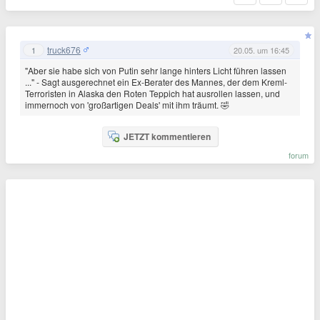
truck676
1
20.05. um 16:45
"Aber sie habe sich von Putin sehr lange hinters Licht führen lassen
..." - Sagt ausgerechnet ein Ex-Berater des Mannes, der dem Kreml-
Terroristen in Alaska den Roten Teppich hat ausrollen lassen, und
immernoch von 'großartigen Deals' mit ihm träumt. 🤣
JETZT kommentieren
forum