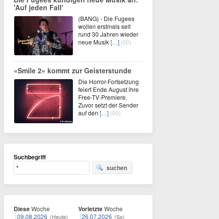
'Auf jeden Fall'
(BANG) - Die Fugees
wollen erstmals seit
rund 30 Jahren wieder
neue Musik
[…]
(00)
«Smile 2» kommt zur Geisterstunde
Die Horror-Fortsetzung
feiert Ende August ihre
Free-TV-Premiere.
Zuvor setzt der Sender
auf den
[…]
(00)
Suchbegriff
suchen
Diese
Woche
Vorletzte
Woche
09.08.2026
26.07.2026
(Heute)
(So)