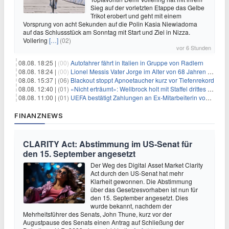
Sieg auf der vorletzten Etappe das Gelbe
Trikot erobert und geht mit einem
Vorsprung von acht Sekunden auf die Polin Kasia Niewiadoma
auf das Schlussstück am Sonntag mit Start und Ziel in Nizza.
Vollering
[…]
(02)
vor 6 Stunden
08.08. 18:25 |
(00)
Autofahrer fährt in Italien in Gruppe von Radlern
08.08. 18:24 |
(00)
Lionel Messis Vater Jorge im Alter von 68 Jahren gestorben
08.08. 15:37 |
(06)
Blackout stoppt Apnoetaucher kurz vor Tiefenrekord
08.08. 12:40 |
(01)
«Nicht erträumt»: Wellbrock holt mit Staffel drittes EM-Gold
08.08. 11:00 |
(01)
UEFA bestätigt Zahlungen an Ex-Mitarbeiterin von Infantino
FINANZNEWS
CLARITY Act: Abstimmung im US-Senat für
den 15. September angesetzt
Der Weg des Digital Asset Market Clarity
Act durch den US-Senat hat mehr
Klarheit gewonnen. Die Abstimmung
über das Gesetzesvorhaben ist nun für
den 15. September angesetzt. Dies
wurde bekannt, nachdem der
Mehrheitsführer des Senats, John Thune, kurz vor der
Augustpause des Senats einen Antrag auf Schließung der