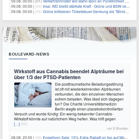
09.08. 00:00 |
(01)
Verkehrsminister will Bahn-Boni an Pünktlichkeit koppeln
09.08. 00:00 |
(00)
Insa: AfD bleibt stärkste Kraft - Grüne und BSW verlieren
09.08. 00:00 |
(00)
Grüne kritisieren Ticketsteuer-Senkung als "Blindflug"
BOULEVARD-NEWS
Wirkstoff aus Cannabis beendet Alpträume bei
über 1/3 der PTSD-Patienten
Die posttraumatische Belastungsstörung
ist oft mit wiederkehrenden Alpträumen
verbunden, die den einzelnen Menschen
extrem belasten. Was lässt sich dagegen
tun? Die Charité Universitätsmedizin
Berlin wagte einen placebokontrollierten
Versuch und wurde fündig: Ein wenig bekannter Cannabis-
Wirkstoff könnte auf natürlichem Weg helfen. Was hilft gegen
[…]
(00)
vor 9 Stunden
08.08. 20:55 |
(00)
Engelhorn Sale: 15% Extra-Rabatt on top auf Mode- und Sport-Artikel