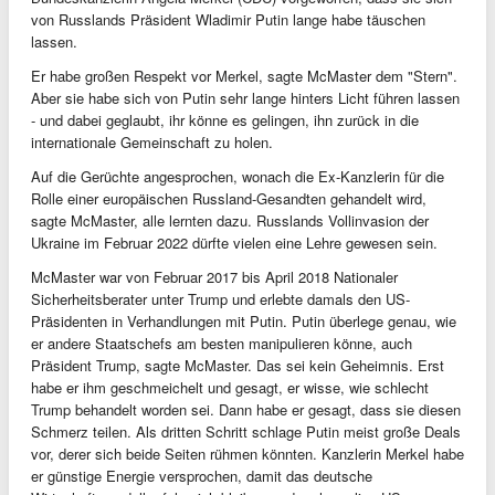
von Russlands Präsident Wladimir Putin lange habe täuschen
lassen.
Er habe großen Respekt vor Merkel, sagte McMaster dem "Stern".
Aber sie habe sich von Putin sehr lange hinters Licht führen lassen
- und dabei geglaubt, ihr könne es gelingen, ihn zurück in die
internationale Gemeinschaft zu holen.
Auf die Gerüchte angesprochen, wonach die Ex-Kanzlerin für die
Rolle einer europäischen Russland-Gesandten gehandelt wird,
sagte McMaster, alle lernten dazu. Russlands Vollinvasion der
Ukraine im Februar 2022 dürfte vielen eine Lehre gewesen sein.
McMaster war von Februar 2017 bis April 2018 Nationaler
Sicherheitsberater unter Trump und erlebte damals den US-
Präsidenten in Verhandlungen mit Putin. Putin überlege genau, wie
er andere Staatschefs am besten manipulieren könne, auch
Präsident Trump, sagte McMaster. Das sei kein Geheimnis. Erst
habe er ihm geschmeichelt und gesagt, er wisse, wie schlecht
Trump behandelt worden sei. Dann habe er gesagt, dass sie diesen
Schmerz teilen. Als dritten Schritt schlage Putin meist große Deals
vor, derer sich beide Seiten rühmen könnten. Kanzlerin Merkel habe
er günstige Energie versprochen, damit das deutsche