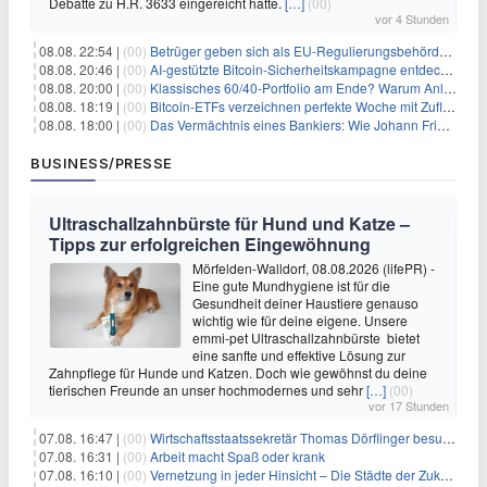
Debatte zu H.R. 3633 eingereicht hatte.
[…]
(00)
vor 4 Stunden
08.08. 22:54 |
(00)
Betrüger geben sich als EU-Regulierungsbehörden aus, um Krypto-Nutzer nach MiCA-Deadline ins Visier zu nehmen
08.08. 20:46 |
(00)
AI-gestützte Bitcoin-Sicherheitskampagne entdeckt fast 5.000 Softwareprobleme in 390 Projekten
08.08. 20:00 |
(00)
Klassisches 60/40-Portfolio am Ende? Warum Anleger jetzt radikal umdenken müssen
08.08. 18:19 |
(00)
Bitcoin-ETFs verzeichnen perfekte Woche mit Zuflüssen auf 3-Monats-Hoch
08.08. 18:00 |
(00)
Das Vermächtnis eines Bankiers: Wie Johann Friedrich Städel sein Imperium unsterblich machte
BUSINESS/PRESSE
Ultraschallzahnbürste für Hund und Katze –
Tipps zur erfolgreichen Eingewöhnung
Mörfelden-Walldorf, 08.08.2026 (lifePR) -
Eine gute Mundhygiene ist für die
Gesundheit deiner Haustiere genauso
wichtig wie für deine eigene. Unsere
emmi-pet Ultraschallzahnbürste bietet
eine sanfte und effektive Lösung zur
Zahnpflege für Hunde und Katzen. Doch wie gewöhnst du deine
tierischen Freunde an unser hochmodernes und sehr
[…]
(00)
vor 17 Stunden
07.08. 16:47 |
(00)
Wirtschaftsstaatssekretär Thomas Dörflinger besucht Handwerksbetrieb im Kammerbezirk Freiburg
07.08. 16:31 |
(00)
Arbeit macht Spaß oder krank
07.08. 16:10 |
(00)
Vernetzung in jeder Hinsicht – Die Städte der Zukunft sind grün-blau