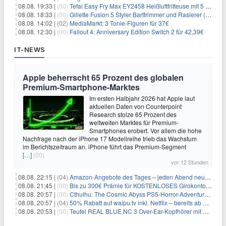
08.08. 19:33 |
(00)
Tefal Easy Fry Max EY2458 Heißluftfritteuse mit 5 Litern für 64,99€
08.08. 18:33 |
(00)
Gillette Fusion 5 Styler Barttrimmer und Rasierer (All in One) für 16€
08.08. 14:02 |
(02)
MediaMarkt: 3 Tonie-Figuren für 37€
08.08. 12:30 |
(00)
Fallout 4: Anniversary Edition Switch 2 für 42,39€
IT-NEWS
Apple beherrscht 65 Prozent des globalen
Premium-Smartphone-Marktes
Im ersten Halbjahr 2026 hat Apple laut
aktuellen Daten von Counterpoint
Research stolze 65 Prozent des
weltweiten Marktes für Premium-
Smartphones erobert. Vor allem die hohe
Nachfrage nach der iPhone 17 Modellreihe trieb das Wachstum
im Berichtszeitraum an. iPhone führt das Premium-Segment
[…]
(00)
vor 12 Stunden
08.08. 22:15 |
(04)
Amazon-Angebote des Tages – jeden Abend neue Deals zum Stöbern
08.08. 21:45 |
(00)
Bis zu 300€ Prämie für KOSTENLOSES Girokonto bei der Santander – 50€ schon nach 1 Woche!
08.08. 20:57 |
(00)
Cthulhu: The Cosmic Abyss PS5-Horror-Adventure für 27,99€
08.08. 20:57 |
(04)
50% Rabatt auf waipu.tv inkl. Netflix – bereits ab 9€/Monat (statt 17,99€)
08.08. 20:53 |
(00)
Teufel REAL BLUE NC 3 Over-Ear-Kopfhörer mit ANC für 149,99€