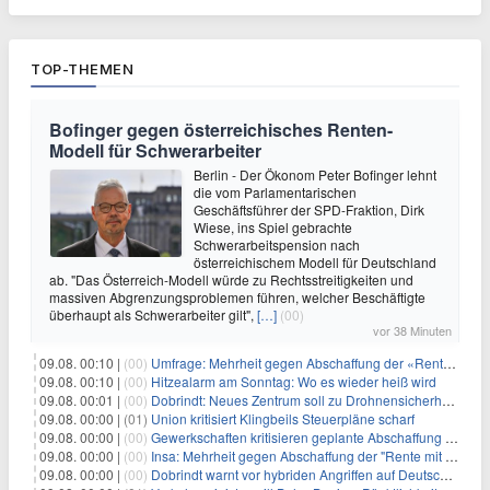
TOP-THEMEN
Bofinger gegen österreichisches Renten-
Modell für Schwerarbeiter
Berlin - Der Ökonom Peter Bofinger lehnt
die vom Parlamentarischen
Geschäftsführer der SPD-Fraktion, Dirk
Wiese, ins Spiel gebrachte
Schwerarbeitspension nach
österreichischem Modell für Deutschland
ab. "Das Österreich-Modell würde zu Rechtsstreitigkeiten und
massiven Abgrenzungsproblemen führen, welcher Beschäftigte
überhaupt als Schwerarbeiter gilt",
[…]
(00)
vor 38 Minuten
09.08. 00:10 |
(00)
Umfrage: Mehrheit gegen Abschaffung der «Rente mit 63»
09.08. 00:10 |
(00)
Hitzealarm am Sonntag: Wo es wieder heiß wird
09.08. 00:01 |
(00)
Dobrindt: Neues Zentrum soll zu Drohnensicherheit forschen
09.08. 00:00 |
(01)
Union kritisiert Klingbeils Steuerpläne scharf
09.08. 00:00 |
(00)
Gewerkschaften kritisieren geplante Abschaffung der "Rente mit 63"
09.08. 00:00 |
(00)
Insa: Mehrheit gegen Abschaffung der "Rente mit 63"
09.08. 00:00 |
(00)
Dobrindt warnt vor hybriden Angriffen auf Deutschland