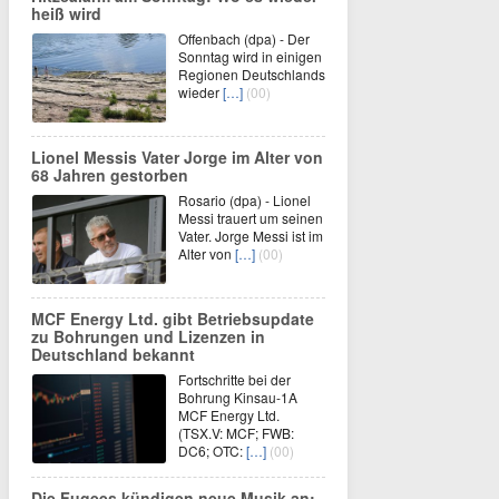
heiß wird
Offenbach (dpa) - Der
Sonntag wird in einigen
Regionen Deutschlands
wieder
[…]
(00)
Lionel Messis Vater Jorge im Alter von
68 Jahren gestorben
Rosario (dpa) - Lionel
Messi trauert um seinen
Vater. Jorge Messi ist im
Alter von
[…]
(00)
MCF Energy Ltd. gibt Betriebsupdate
zu Bohrungen und Lizenzen in
Deutschland bekannt
Fortschritte bei der
Bohrung Kinsau-1A
MCF Energy Ltd.
(TSX.V: MCF; FWB:
DC6; OTC:
[…]
(00)
Die Fugees kündigen neue Musik an: