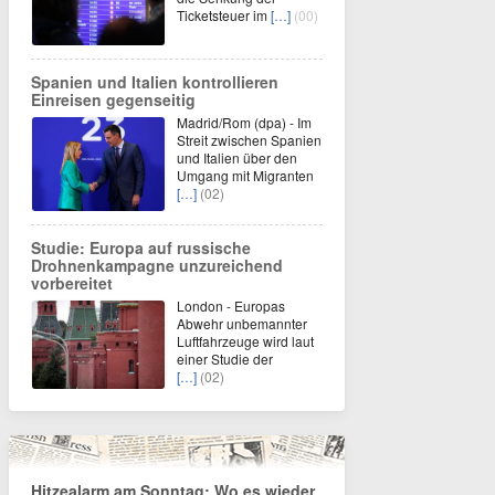
Ticketsteuer im
[…]
(00)
Spanien und Italien kontrollieren
Einreisen gegenseitig
Madrid/Rom (dpa) - Im
Streit zwischen Spanien
und Italien über den
Umgang mit Migranten
[…]
(02)
Studie: Europa auf russische
Drohnenkampagne unzureichend
vorbereitet
London - Europas
Abwehr unbemannter
Luftfahrzeuge wird laut
einer Studie der
[…]
(02)
Hitzealarm am Sonntag: Wo es wieder