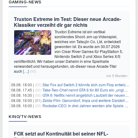
GAMING-NEWS
Truxton Extreme im Test: Dieser neue Arcade-
Klassiker verzeiht dir gar nichts
Truxton Extreme ist ein vertikal
scrollendes Shoot-‚em-up-Videospiel,
welches von Tatsujin Co. Ltd. entwickelt
geworden ist. Es wurde am 30.07.2026
von Clear River Games für PlayStation 5,
Nintendo Switch 2 und Xbox Series X/S
veröffentlicht. Wir haben unser Daheim in eine Spielhalle
verwandelt und herausgefunden, ob dieser neue Arcade-Titel
auch
[…]
(00)
vor 5 Stunden
08.08. 18:00 |
(00)
Star Fox auf Switch 2 könnte sich zum Flop entwickeln
08.08. 17:45 |
(00)
Take-Two-Chef nennt GTA 6 für 80 Euro ein „unglaubliches Schnäppchen“
08.08. 16:30 |
(00)
GTA 6: Netflix nennt angeblich Laufzeit der neuen Gameplay-Präsentation
08.08. 16:00 |
(01)
Zelda-Film: Ganondorf, Impa und weitere Darsteller sollen feststehen
08.08. 16:00 |
(00)
Rockstar-CEO: In drei Jahren werden alle Spiele gestreamt
KINO/TV-NEWS
FOX setzt auf Kontinuität bei seiner NFL-