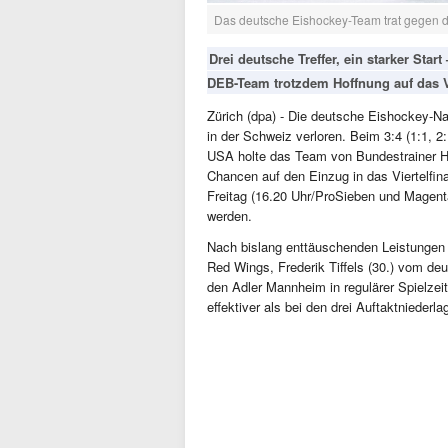
Das deutsche Eishockey-Team trat gegen d
Drei deutsche Treffer, ein starker Sta
DEB-Team trotzdem Hoffnung auf das Vi
Zürich (dpa) - Die deutsche Eishockey-N
in der Schweiz verloren. Beim 3:4 (1:1, 2
USA holte das Team von Bundestrainer Ha
Chancen auf den Einzug in das Viertelfin
Freitag (16.20 Uhr/ProSieben und Magent
werden.
Nach bislang enttäuschenden Leistungen t
Red Wings, Frederik Tiffels (30.) vom de
den Adler Mannheim in regulärer Spielzeit
effektiver als bei den drei Auftaktniederl