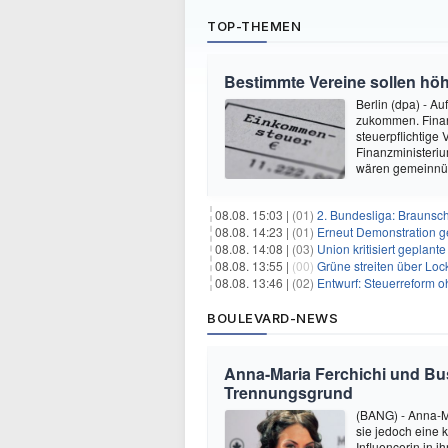
TOP-THEMEN
Bestimmte Vereine sollen höh
Berlin (dpa) - A
zukommen. Finanz
steuerpflichtige
Finanzministerium
wären gemeinnüt
08.08. 15:03 |
(01)
2. Bundesliga: Braunsc
08.08. 14:23 |
(01)
Erneut Demonstration g
08.08. 14:08 |
(03)
Union kritisiert geplant
08.08. 13:55 |
(00)
Grüne streiten über Lo
08.08. 13:46 |
(02)
Entwurf: Steuerreform 
BOULEVARD-NEWS
Anna-Maria Ferchichi und Bu
Trennungsgrund
(BANG) - Anna-M
sie jedoch eine
Influencerin in i