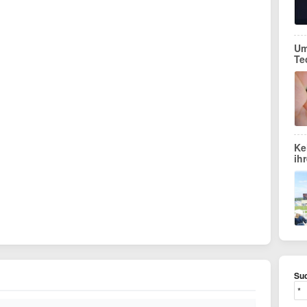
Um
Te
Ke
ih
Suc