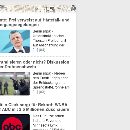
nte: Frei verweist auf Härtefall- und
ergangsregelungen
Berlin (dpa) -
Unionsfraktionschef
Thorsten Frei beharrt
auf Abschaffung der
[…]
(04)
ntralisieren oder nicht? Diskussion
er Drohnenabwehr
Berlin (dpa) - Neben
den Ermittlungen nach
der Entdeckung einer
Sprengstoff-Drohne am
[…]
(03)
itlin Clark sorgt für Rekord: WNBA
f ABC mit 2,5 Millionen Zuschauern
Das Duell zwischen
Indiana Fever und
Minnesota Lynx
bescherte ESPN die