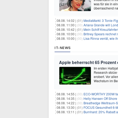
was für sie in e
überraschend nac
08.08. 14:02 |
(01)
MediaMarkt: 3 Tonie-Fig
08.08. 11:00 |
(00)
Ariana Grande will Lond
08.08. 10:42 |
(01)
Mein Schiff Kreuzfahrte
08.08. 10:00 |
(00)
Britney Spears rechnet mi
08.08. 10:00 |
(00)
Lisa Rinna verrät, wie ih
IT-NEWS
Apple beherrscht 65 Prozent
Im ersten Halbja
Research stolze
erobert. Vor all
Wachstum im Ber
08.08. 14:55 |
(00)
ECO-WORTHY 200W faltb
08.08. 14:35 |
(00)
Helly Hansen Off Shore 
08.08. 14:22 |
(00)
Breathedge Weltraum-Sur
08.08. 13:30 |
(01)
FOCUS Gesundheit 6-Mon
08.08. 13:11 |
(01)
Burnhard: 20% Rabatt au