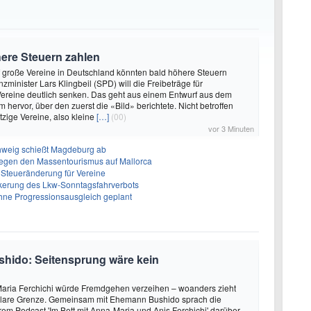
ere Steuern zahlen
uf große Vereine in Deutschland könnten bald höhere Steuern
minister Lars Klingbeil (SPD) will die Freibeträge für
 Vereine deutlich senken. Das geht aus einem Entwurf aus dem
 hervor, über den zuerst die «Bild» berichtete. Nicht betroffen
zige Vereine, also kleine
[…]
(00)
vor 3 Minuten
hweig schießt Magdeburg ab
egen den Massentourismus auf Mallorca
e Steueränderung für Vereine
ckerung des Lkw-Sonntagsfahrverbots
ohne Progressionsausgleich geplant
shido: Seitensprung wäre kein
aria Ferchichi würde Fremdgehen verzeihen – woanders zieht
 klare Grenze. Gemeinsam mit Ehemann Bushido sprach die
hrem Podcast 'Im Bett mit Anna-Maria und Anis Ferchichi' darüber,