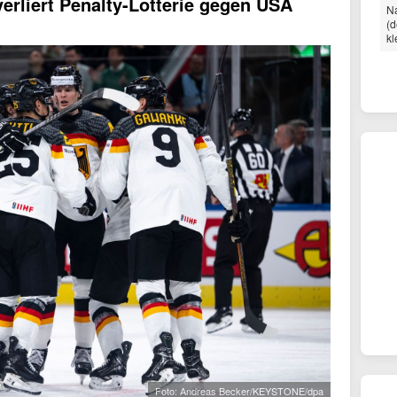
rliert Penalty-Lotterie gegen USA
Na
(d
kl
Foto: Andreas Becker/KEYSTONE/dpa