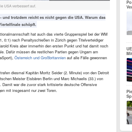
Po
ie USA verbessert auf.
Ve
rt – und trotzdem reicht es nicht gegen die USA. Warum das
ertelfinale schöpft.
ationalmannschaft hat auch das vierte Gruppenspiel bei der WM
:1, 0:1) nach Penaltyschießen in Zürich gegen Titelverteidiger
rold Kreis aber immerhin den ersten Punkt und hat damit noch
UE
ale. Dafür müssen die restlichen Partien gegen Ungarn am
Mi
aSport),
Österreich und Großbritannien
auf alle Fälle gewonnen
rafen diesmal Kapitän Moritz Seider (2. Minute) von den Detroit
utschen Meister Eisbären Berlin und Marc Michaelis (33.) von
. Damit war die zuvor stark kritisierte deutsche Offensive
agen mit insgesamt nur zwei Toren.
Pi
Sp