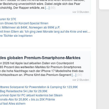
iner Beziehung unverzeihlich wäre. Dabei zeigte sich das Paar
hsichtig. Der Rapper erklärte, es
[…]
(00)
vor 3 Stunden
uren für 37€
on-Shows für Konzert-Special filmen
n: Mittelmeer ab 849€, Norwegen ab 999€ p.P.
t ihren Eltern ab: 'Ich ging zwei Monate lang auf die Knie und weinte'
re Töchter sie inspirieren
 des globalen Premium-Smartphone-Marktes
hr 2026 hat Apple laut aktuellen Daten von Counterpoint
 65 Prozent des weltweiten Marktes für Premium-Smartphones
em die hohe Nachfrage nach der iPhone 17 Modellreihe trieb das
ichtszeitraum an. iPhone führt das Premium-Segment
[…]
(00)
vor 2 Stunden
ares Solarpanel für Powerstation & Camping für 123,99€
Bag Reisetasche 54 Liter für 29,99€
vival-Spiel für PC aktuell kostenlos bei Steam
ats-Abo für 20,80€ + bis zu 20€ Prämie
f fast Alles sichern