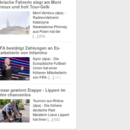
lnische Fahrerin siegt am Mont
ntoux und holt Tour-Gelb
Mont Ventoux (dpa) -
Radrennfahrerin
Katarzyna
Niewiadoma-Phinney
aus Polen hat die
[…]
(04)
FA bestätigt Zahlungen an Ex-
tarbeiterin von Infantino
Nyon (dpa) - Die
Europäische Fußball-
Union hat einer
früheren Mitarbeiterin
von FIFA-
[…]
(00)
enaar gewinnt Etappe - Lippert im
rint chancenlos
Tournon-sur-Rhône
(dpa) - Die frühere
deutsche Rad-
Meisterin Liane Lippert
hat ihren
[…]
(02)