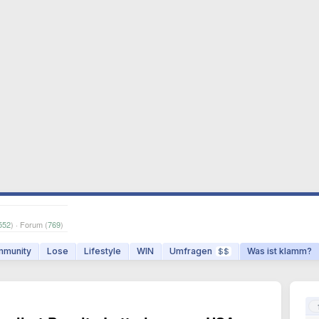
552
) · Forum (
769
)
munity
Lose
Lifestyle
WIN
Umfragen
Was ist klamm?
$$