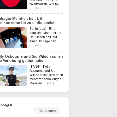
zweitstärkste WNBA-
[…]
(00)
frage: Mehrheit hält US-
chkonzerne für zu einflussreich
Berlin (dpa) - Eine
deutliche Mehrheit der
Deutschen hält laut
einer Umfrage den
[…]
(00)
lly Osbourne und Sid Wilson sollen
re Verlobung gelöst haben
(BANG) - Kelly
Osbourne und Sid
Wilson sollen sich nach
mehreren schwierigen
Monaten
[…]
(01)
hbegriff
suchen