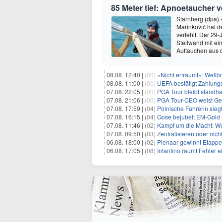
85 Meter tief: Apnoetaucher 
Starnberg (dpa)
Marinković hat 
verfehlt. Der 29
Steilwand mit e
Auftauchen aus 
08.08. 12:40 |
(00)
«Nicht erträumt»: Wellbr
08.08. 11:00 |
(00)
UEFA bestätigt Zahlunge
07.08. 22:05 |
(00)
PGA Tour bleibt standha
07.08. 21:06 |
(00)
PGA Tour-CEO weist Gespräche
07.08. 17:59 |
(04)
Polnische Fahrerin sieg
07.08. 16:15 |
(04)
Gose bejubelt EM-Gold 
07.08. 11:46 |
(02)
Kampf um die Macht: Wer
07.08. 09:50 |
(03)
Zentralisieren oder ni
06.08. 18:00 |
(02)
Pienaar gewinnt Etappe 
06.08. 17:05 |
(08)
Infantino räumt Fehler e