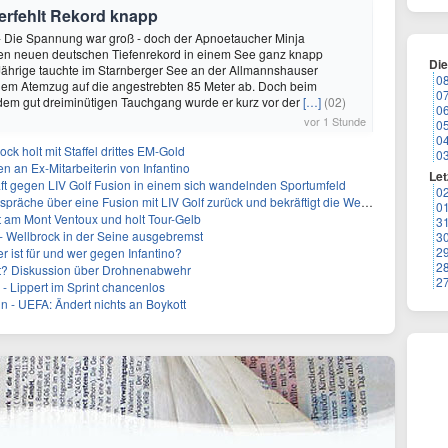
verfehlt Rekord knapp
 - Die Spannung war groß - doch der Apnoetaucher Minja
den neuen deutschen Tiefenrekord in einem See ganz knapp
Di
-Jährige tauchte im Starnberger See an der Allmannshauser
0
inem Atemzug auf die angestrebten 85 Meter ab. Doch beim
0
dem gut dreiminütigen Tauchgang wurde er kurz vor der
[…]
(02)
0
vor 1 Stunde
0
0
ock holt mit Staffel drittes EM-Gold
0
n an Ex-Mitarbeiterin von Infantino
Let
ft gegen LIV Golf Fusion in einem sich wandelnden Sportumfeld
0
 über eine Fusion mit LIV Golf zurück und bekräftigt die Wettbewerbslandschaft
0
t am Mont Ventoux und holt Tour-Gelb
3
- Wellbrock in der Seine ausgebremst
3
2
 ist für und wer gegen Infantino?
2
cht? Diskussion über Drohnenabwehr
2
- Lippert im Sprint chancenlos
in - UEFA: Ändert nichts an Boykott