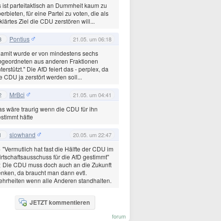
 ist parteitaktisch an Dummheit kaum zu
erbieten, für eine Partei zu voten, die als
klärtes Ziel die CDU zerstören will...
Pontius
3
21.05. um 06:18
amit wurde er von mindestens sechs
bgeordneten aus anderen Fraktionen
terstützt." Die AfD feiert das - perplex, da
e CDU ja zerstört werden soll...
MrBci
2
21.05. um 04:41
s wäre traurig wenn die CDU für ihn
stimmt hätte
slowhand
1
20.05. um 22:47
 "Vermutlich hat fast die Hälfte der CDU im
rtschaftsausschuss für die AfD gestimmt"
 Die CDU muss doch auch an die Zukunft
nken, da braucht man dann evtl.
hrheiten wenn alle Anderen standhalten.
JETZT kommentieren
forum