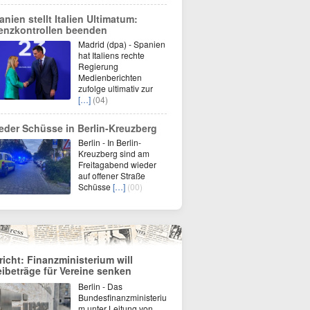
anien stellt Italien Ultimatum:
enzkontrollen beenden
Madrid (dpa) - Spanien
hat Italiens rechte
Regierung
Medienberichten
zufolge ultimativ zur
[…]
(04)
eder Schüsse in Berlin-Kreuzberg
Berlin - In Berlin-
Kreuzberg sind am
Freitagabend wieder
auf offener Straße
Schüsse
[…]
(00)
richt: Finanzministerium will
eibeträge für Vereine senken
Berlin - Das
Bundesfinanzministeriu
m unter Leitung von