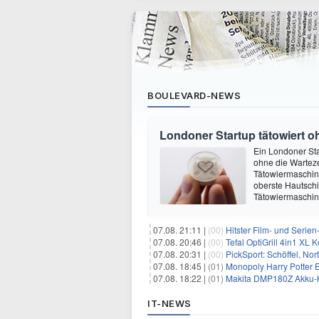
BOULEVARD-NEWS
Londoner Startup tätowiert o
Ein Londoner Sta
ohne die Warteze
Tätowiermaschine 
oberste Hautschi
Tätowiermaschine
07.08. 21:11 |
(00)
Hitster Film- und Serie
07.08. 20:46 |
(00)
Tefal OptiGrill 4in1 XL
07.08. 20:31 |
(00)
PickSport: Schöffel, No
07.08. 18:45 |
(01)
Monopoly Harry Potter Ed
07.08. 18:22 |
(01)
Makita DMP180Z Akku-K
IT-NEWS