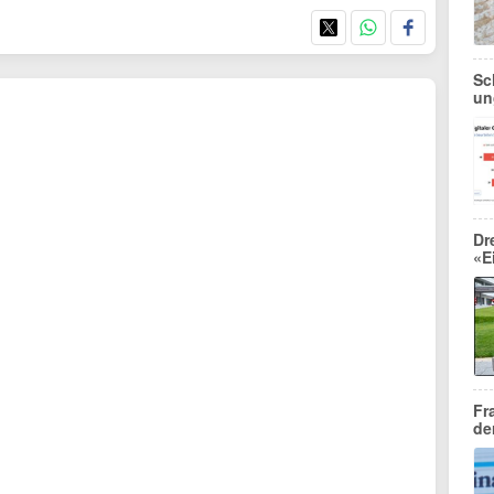
Sc
un
Dr
«E
Fr
de