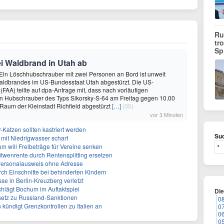
Ru
tr
Sp
i Waldbrand in Utah ab
- Ein Löschhubschrauber mit zwei Personen an Bord ist unweit
Waldbrandes im US-Bundesstaat Utah abgestürzt. Die US-
(FAA) teilte auf dpa-Anfrage mit, dass nach vorläufigen
in Hubschrauber des Typs Sikorsky-S-64 am Freitag gegen 10.00
m Raum der Kleinstadt Richfield abgestürzt
[…]
(00)
vor 3 Minuten
-Katzen sollten kastriert werden
Suc
mit Niedrigwasser scharf
um will Freibeträge für Vereine senken
Witwenrente durch Rentensplitting ersetzen
 Personalausweis ohne Adresse
ch Einschnitte bei behinderten Kindern
se in Berlin-Kreuzberg verletzt
chlägt Bochum im Auftaktspiel
Di
setz zu Russland-Sanktionen
0
ündigt Grenzkontrollen zu Italien an
0
0
0