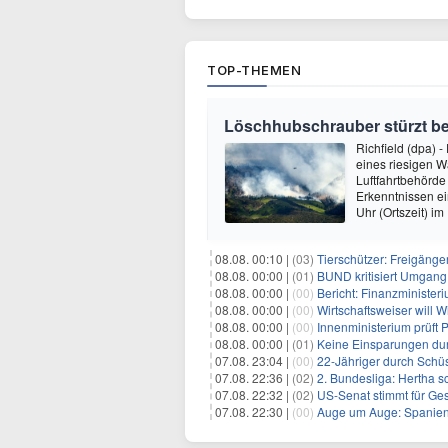
TOP-THEMEN
Löschhubschrauber stürzt be
Richfield (dpa) 
eines riesigen 
Luftfahrtbehörde 
Erkenntnissen e
Uhr (Ortszeit) i
08.08. 00:10 |
(03)
Tierschützer: Freigänger
08.08. 00:00 |
(01)
BUND kritisiert Umgang 
08.08. 00:00 |
(00)
Bericht: Finanzministeri
08.08. 00:00 |
(00)
Wirtschaftsweiser will 
08.08. 00:00 |
(00)
Innenministerium prüft
08.08. 00:00 |
(01)
Keine Einsparungen dur
07.08. 23:04 |
(00)
22-Jähriger durch Schüs
07.08. 22:36 |
(02)
2. Bundesliga: Hertha s
07.08. 22:32 |
(02)
US-Senat stimmt für Ge
07.08. 22:30 |
(00)
Auge um Auge: Spanien k