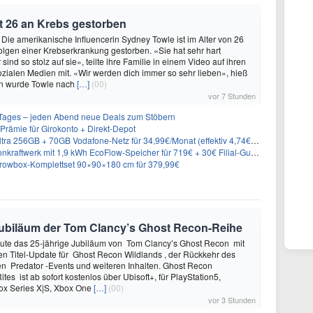
t 26 an Krebs gestorben
 Die amerikanische Influencerin Sydney Towle ist im Alter von 26
lgen einer Krebserkrankung gestorben. «Sie hat sehr hart
sind so stolz auf sie», teilte ihre Familie in einem Video auf ihren
sozialen Medien mit. «Wir werden dich immer so sehr lieben», hieß
n wurde Towle nach
[…]
(00)
vor 7 Stunden
ages – jeden Abend neue Deals zum Stöbern
rämie für Girokonto + Direkt-Depot
 256GB + 70GB Vodafone-Netz für 34,99€/Monat (effektiv 4,74€/Monat)
aftwerk mit 1,9 kWh EcoFlow-Speicher für 719€ + 30€ Filial-Gutschein
rowbox-Komplettset 90×90×180 cm für 379,99€
e Jubiläum der Tom Clancy’s Ghost Recon-Reihe
heute das 25-jährige Jubiläum von Tom Clancy’s Ghost Recon mit
n Titel-Update für Ghost Recon Wildlands , der Rückkehr des
en Predator -Events und weiteren Inhalten. Ghost Recon
ites ist ab sofort kostenlos über Ubisoft+, für PlayStation5,
box Series X|S, Xbox One
[…]
(00)
vor 3 Stunden