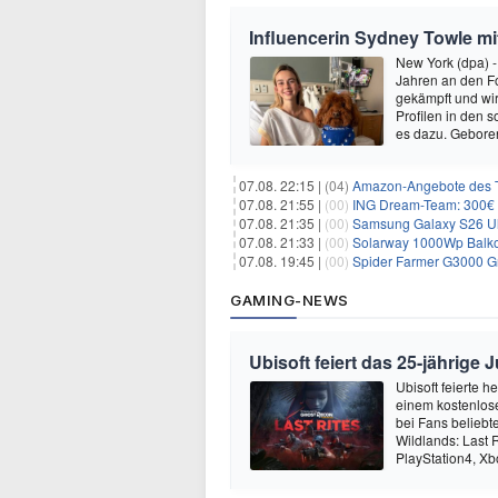
Influencerin Sydney Towle mi
New York (dpa) -
Jahren an den Fo
gekämpft und wir 
Profilen in den 
es dazu. Gebore
07.08. 22:15 |
(04)
Amazon-Angebote des T
07.08. 21:55 |
(00)
ING Dream-Team: 300€ P
07.08. 21:35 |
(00)
Samsung Galaxy S26 Ultra
07.08. 21:33 |
(00)
Solarway 1000Wp Balkonkr
07.08. 19:45 |
(00)
Spider Farmer G3000 G
GAMING-NEWS
Ubisoft feiert das 25-jährig
Ubisoft feierte 
einem kostenlose
bei Fans beliebt
Wildlands: Last R
PlayStation4, X