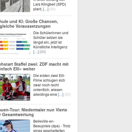
Lars Klingbeil (SPD)
plant,
[…]
(00)
hule und KI: Große Chancen,
gleiche Voraussetzungen
Die Schülerinnen und
Schüler setzen sie
längst ein, jetzt ist
Künstliche Intelligenz
[…]
(03)
ehstart Staffel zwei: ZDF macht mit
infach Elli» weiter
Die ersten zwei Elli-
Filme schlugen sich
zwar noch recht
ordentlich, wiesen
allerdings eine
[…]
(00)
auen-Tour: Niedermaier nun Vierte
r Gesamtwertung
Belleville-en-
Beaujolais (dpa) - Trotz
eines gescheiterten