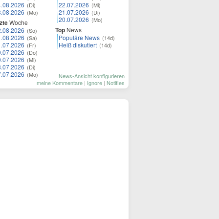
4.08.2026
22.07.2026
(Di)
(Mi)
3.08.2026
21.07.2026
(Mo)
(Di)
20.07.2026
(Mo)
zte
Woche
Top
News
2.08.2026
(So)
1.08.2026
Populäre News
(Sa)
(14d)
1.07.2026
Heiß diskutiert
(Fr)
(14d)
0.07.2026
(Do)
9.07.2026
(Mi)
8.07.2026
(Di)
7.07.2026
(Mo)
News-Ansicht konfigurieren
meine Kommentare
|
Ignore
|
Notifies