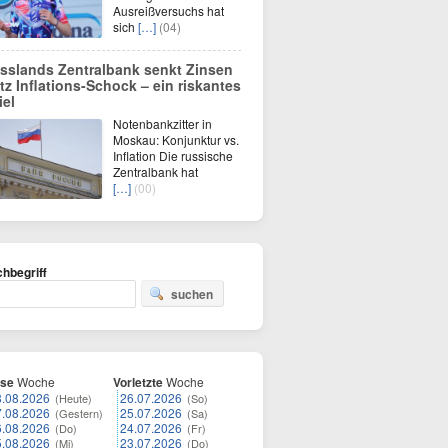
Ausreißversuchs hat
sich
[…]
(04)
sslands Zentralbank senkt Zinsen
otz Inflations-Schock – ein riskantes
iel
Notenbankzitter in
Moskau: Konjunktur vs.
Inflation Die russische
Zentralbank hat
[…]
(00)
hbegriff
suchen
ese
Woche
Vorletzte
Woche
8.08.2026
26.07.2026
(Heute)
(So)
7.08.2026
25.07.2026
(Gestern)
(Sa)
6.08.2026
24.07.2026
(Do)
(Fr)
5.08.2026
23.07.2026
(Mi)
(Do)