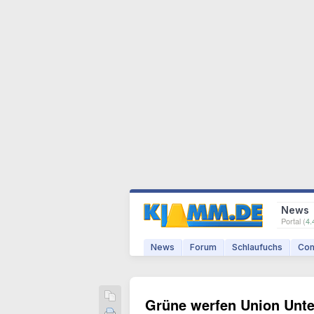
News
Portal (
4.
News
Forum
Schlaufuchs
Com
Grüne werfen Union Unt