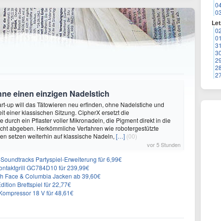
0
0
Let
0
0
3
3
2
2
2
hne einen einzigen Nadelstich
rt-up will das Tätowieren neu erfinden, ohne Nadelstiche und
it einer klassischen Sitzung. CipherX ersetzt die
durch ein Pflaster voller Mikronadeln, die Pigment direkt in die
cht abgeben. Herkömmliche Verfahren wie robotergestützte
n setzen weiterhin auf klassische Nadeln,
[…]
(00)
vor 5 Stunden
n-Soundtracks Partyspiel-Erweiterung für 6,99€
 Kontaktgrill GC784D10 für 239,99€
rth Face & Columbia Jacken ab 39,60€
ition Brettspiel für 22,77€
ompressor 18 V für 48,61€