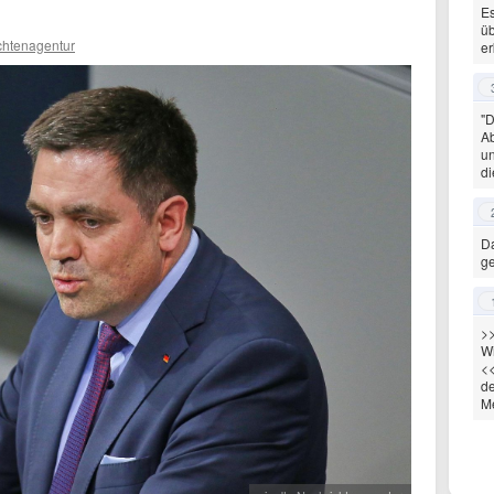
Es
üb
chtenagentur
er
"D
A
un
di
Da
ge
>>
Wi
<<
de
Me