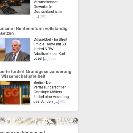
Verarbeitenden
Gewerbe in
Deutschland ist im
[…]
(00)
umann: Rentenreform vollständig
setzen
Düsseldorf - Im Streit
um die Rente mit 63
fordert NRW-
Arbeitsminister Karl-
Josef
[…]
(00)
perte fordert Grundgesetzänderung
r Wissenschaftsfreiheit
Berlin - Der
Verfassungsrechtler
Christoph Möllers
fordert eine Änderung
des Vor den
[…]
(00)
ssenärzte drängen auf