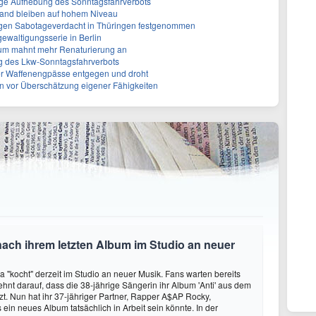
stige Aufhebung des Sonntagsfahrverbots
land bleiben auf hohem Niveau
gen Sabotageverdacht in Thüringen festgenommen
gewaltigungsserie in Berlin
um mahnt mehr Renaturierung an
g des Lkw-Sonntagsfahrverbots
ber Waffenengpässe entgegen und droht
 vor Überschätzung eigener Fähigkeiten
nach ihrem letzten Album im Studio an neuer
 "kocht" derzeit im Studio an neuer Musik. Fans warten bereits
ehnt darauf, dass die 38-jährige Sängerin ihr Album 'Anti' aus dem
tzt. Nun hat ihr 37-jähriger Partner, Rapper A$AP Rocky,
 ein neues Album tatsächlich in Arbeit sein könnte. In der