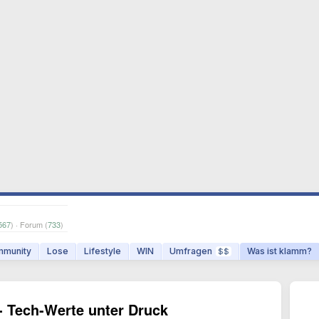
567
) · Forum (
733
)
munity
Lose
Lifestyle
WIN
Umfragen
Was ist klamm?
$$
- Tech-Werte unter Druck