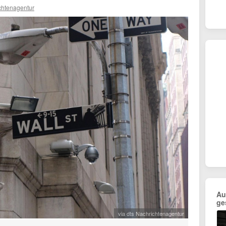
chtenagentur
Au
ge
via dts Nachrichtenagentur