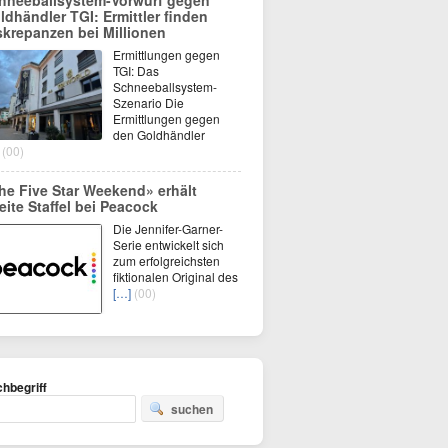
hneeballsystem-Vorwurf gegen
ldhändler TGI: Ermittler finden
skrepanzen bei Millionen
Ermittlungen gegen
TGI: Das
Schneeballsystem-
Szenario Die
Ermittlungen gegen
den Goldhändler
(00)
he Five Star Weekend» erhält
eite Staffel bei Peacock
Die Jennifer-Garner-
Serie entwickelt sich
zum erfolgreichsten
fiktionalen Original des
[…]
(00)
hbegriff
suchen