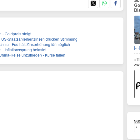
Sc
Go
Di
 - Goldpreis steigt
 US-Staatsanleihenzinsen drücken Stimmung
ch zu - Fed hält Zinserhöhung für möglich
[…]
 - Inflationssprung belastet
hina-Reise unzufrieden - Kurse fallen
«T
zw
Suc