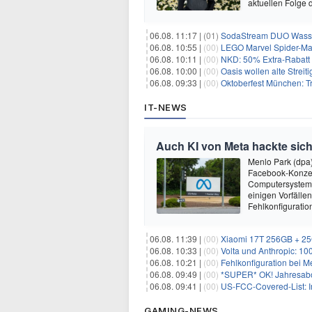
aktuellen Folge 
06.08. 11:17 |
(01)
SodaStream DUO Wassers
06.08. 10:55 |
(00)
LEGO Marvel Spider-Man
06.08. 10:11 |
(00)
NKD: 50% Extra-Rabatt 
06.08. 10:00 |
(00)
Oasis wollen alte Strei
06.08. 09:33 |
(00)
Oktoberfest München: Tr
IT-NEWS
Auch KI von Meta hackte sich
Menlo Park (dpa
Facebook-Konzer
Computersysteme
einigen Vorfälle
Fehlkonfiguratio
06.08. 11:39 |
(00)
Xiaomi 17T 256GB + 25G
06.08. 10:33 |
(00)
Volta und Anthropic: 10
06.08. 10:21 |
(00)
Fehlkonfiguration bei M
06.08. 09:49 |
(00)
*SUPER* OK! Jahresabo 
06.08. 09:41 |
(00)
US-FCC-Covered-List: I
GAMING-NEWS