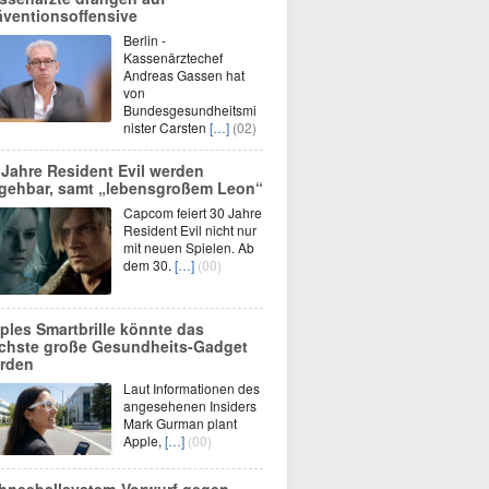
äventionsoffensive
Berlin -
Kassenärztechef
Andreas Gassen hat
von
Bundesgesundheitsmi
nister Carsten
[…]
(02)
 Jahre Resident Evil werden
gehbar, samt „lebensgroßem Leon“
Capcom feiert 30 Jahre
Resident Evil nicht nur
mit neuen Spielen. Ab
dem 30.
[…]
(00)
ples Smartbrille könnte das
chste große Gesundheits-Gadget
rden
Laut Informationen des
angesehenen Insiders
Mark Gurman plant
Apple,
[…]
(00)