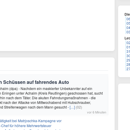
Di
0
0
0
0
Let
0
0
3
3
2
2
2
ch Schüssen auf fahrendes Auto
chalm (dpa) - Nachdem ein maskierter Unbekannter auf ein
n Eningen unter Achalm (Kreis Reutlingen) geschossen hat, sucht
terhin nach dem Täter. Die akuten Fahndungsmaßnahmen - die
rekt nach der Attacke von Mittwochabend mit Hubschrauber,
nd Streifenwagen nach dem Mann gesucht -
[…]
(02)
vor 6 Minuten
tätigkeit bei Matrjoschka-Kampagne vor
fo-Chef für höhere Mehrwertsteuer