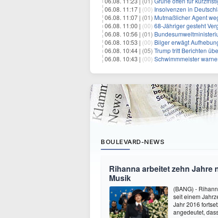
06.08. 11:23 |
(01)
Grüne offen für kurzfri
06.08. 11:17 |
(00)
Insolvenzen in Deutsch
06.08. 11:07 |
(01)
Mutmaßlicher Agent we
06.08. 11:00 |
(00)
68-Jähriger gesteht Ver
06.08. 10:56 |
(01)
Bundesumweltministeri
06.08. 10:53 |
(00)
Bilger erwägt Aufhebun
06.08. 10:44 |
(05)
Trump tritt Berichten ü
06.08. 10:43 |
(00)
Schwimmmeister warnen
BOULEVARD-NEWS
Rihanna arbeitet zehn Jahre 
Musik
(BANG) - Rihanna
seit einem Jahrz
Jahr 2016 fortse
angedeutet, dass