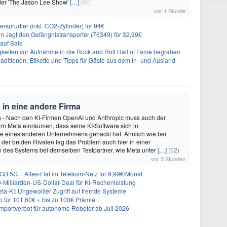
der 'The Jason Lee Show'
[…]
(00)
vor 1 Stunde
prudler (inkl. CO2-Zylinder) für 94€
 Jagt den Gefängnistransporter (76349) für 32,99€
auf Sale
tigkeiten vor Aufnahme in die Rock and Roll Hall of Fame begraben
aditionen, Etikette und Tipps für Gäste aus dem In- und Ausland
 in eine andere Firma
) - Nach den KI-Firmen OpenAI und Anthropic muss auch der
n Meta einräumen, dass seine KI-Software sich in
 eines anderen Unternehmens gehackt hat. Ähnlich wie bei
n der beiden Rivalen lag das Problem auch hier in einer
n des Systems bei demselben Testpartner, wie Meta unter
[…]
(02)
vor 3 Stunden
B 5G + Alles-Flat im Telekom-Netz für 9,99€/Monat
0-Milliarden-US-Dollar-Deal für KI-Rechenleistung
eta-KI: Ungewollter Zugriff auf fremde Systeme
für 101,60€ + bis zu 100€ Prämie
mportverbot für autonome Roboter ab Juli 2026