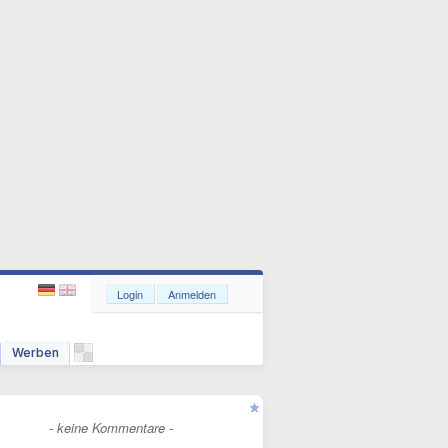
Login
Anmelden
Werben
- keine Kommentare -