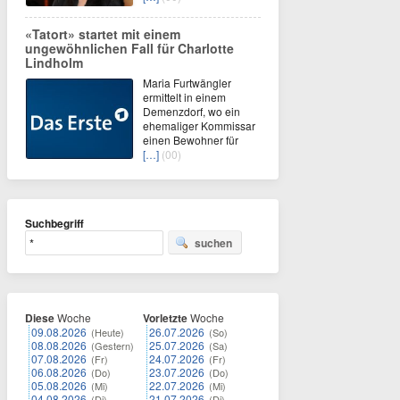
«Tatort» startet mit einem
ungewöhnlichen Fall für Charlotte
Lindholm
Maria Furtwängler
ermittelt in einem
Demenzdorf, wo ein
ehemaliger Kommissar
einen Bewohner für
[…]
(00)
Suchbegriff
suchen
Diese
Woche
Vorletzte
Woche
09.08.2026
26.07.2026
(Heute)
(So)
08.08.2026
25.07.2026
(Gestern)
(Sa)
07.08.2026
24.07.2026
(Fr)
(Fr)
06.08.2026
23.07.2026
(Do)
(Do)
05.08.2026
22.07.2026
(Mi)
(Mi)
04.08.2026
21.07.2026
(Di)
(Di)