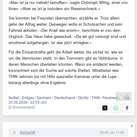
«Man ist ja nur indirekt betroffen», sagte Christoph Wittig, einer von
ihnen. «Aber es ist ja trotzdem ein Riesenschreck.»
Sie könnten bei Freunden übernachten, erzählte er. Trotz allem
gehe der Alltag weiter. Deswegen wolle er Schulsachen und sein
Fahrrad abholen. «Der Knall war enorm», berichtete er von dem
Unglück. Das Haus habe gewackelt. «Da wir gut versorgt sind und
emotional aufgefangen, ist das jetzt ertragbar.»
Für die Einsatzkräfte geht die Arbeit weiter, bis sicher ist, wie es
um die Vermissten steht. In den Trümmern gibt es Hohlräume, in
denen Menschen überleben könnten. Wenn sie entdeckt werden,
konzentriert sich die Suche auf solche Stellen. Mitarbeiter des
THW nehmen sie mit Hilfe spezieller Kameras unter die Lupe -
bislang allerdings ohne Ergebnis.
Notfall / Erdgas / Sachsen / Deutschland / Görlitz / THW / Feuerwehr
20.05.2026
·
22:05 Uhr
[2 Kommentare]
KonsulW
2
20.05. um 11:08