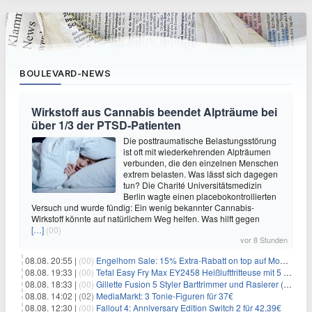
BOULEVARD-NEWS
Wirkstoff aus Cannabis beendet Alpträume bei
über 1/3 der PTSD-Patienten
Die posttraumatische Belastungsstörung
ist oft mit wiederkehrenden Alpträumen
verbunden, die den einzelnen Menschen
extrem belasten. Was lässt sich dagegen
tun? Die Charité Universitätsmedizin
Berlin wagte einen placebokontrollierten
Versuch und wurde fündig: Ein wenig bekannter Cannabis-
Wirkstoff könnte auf natürlichem Weg helfen. Was hilft gegen
[…]
(00)
vor 8 Stunden
08.08. 20:55 |
(00)
Engelhorn Sale: 15% Extra-Rabatt on top auf Mode- und Sport-Artikel
08.08. 19:33 |
(00)
Tefal Easy Fry Max EY2458 Heißluftfritteuse mit 5 Litern für 64,99€
08.08. 18:33 |
(00)
Gillette Fusion 5 Styler Barttrimmer und Rasierer (All in One) für 16€
08.08. 14:02 |
(02)
MediaMarkt: 3 Tonie-Figuren für 37€
08.08. 12:30 |
(00)
Fallout 4: Anniversary Edition Switch 2 für 42,39€