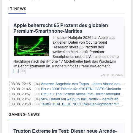
IT-NEWS
Apple beherrscht 65 Prozent des globalen
Premium-Smartphone-Marktes
Im ersten Halbjahr 2026 hat Apple laut
aktuellen Daten von Counterpoint
Research stolze 65 Prozent des
weltweiten Marktes für Premium-
Smartphones erobert. Vor allem die hohe
Nachfrage nach der iPhone 17 Modellreihe trieb das Wachstum
im Berichtszeitraum an. iPhone führt das Premium-Segment
[…]
(00)
vor 11 Stunden
08.08. 22:15 |
(04)
Amazon-Angebote des Tages – jeden Abend neue Deals zum Stöbern
08.08. 21:45 |
(00)
Bis zu 300€ Prämie für KOSTENLOSES Girokonto bei der Santander – 50€ schon nach 1 Woche!
08.08. 20:57 |
(00)
Cthulhu: The Cosmic Abyss PS5-Horror-Adventure für 27,99€
08.08. 20:57 |
(04)
50% Rabatt auf waipu.tv inkl. Netflix – bereits ab 9€/Monat (statt 17,99€)
08.08. 20:53 |
(00)
Teufel REAL BLUE NC 3 Over-Ear-Kopfhörer mit ANC für 149,99€
GAMING-NEWS
Truxton Extreme im Test: Dieser neue Arcade-