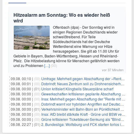
Hitzealarm am Sonntag: Wo es wieder heiß
wird
Offenbach (dpa) - Der Sonntag wird in
einigen Regionen Deutschlands wieder
schweißtreibend. Für Teile
Süddeutschlands hat der Deutsche
Wetterdienst eine Warnung vor Hitze
herausgegeben. Sie gilt ab 11.00 Uhr für
Gebiete in Bayern, Baden-Württemberg, Hessen und Rheinland-
Pfalz. Die Hitzebelastung könne für Menschen gefährlich werden
und zu Problemen
[…]
(00)
vor 37 Minuten
09.08. 00:10 |
(00)
Umfrage: Mehrheit gegen Abschaffung der «Rente mit 63»
09.08. 00:01 |
(00)
Dobrindt: Neues Zentrum soll zu Drohnensicherheit forschen
09.08. 00:00 |
(01)
Union kritisiert Klingbeils Steuerpläne scharf
09.08. 00:00 |
(00)
Gewerkschaften kritisieren geplante Abschaffung der "Rente mit 63"
09.08. 00:00 |
(00)
Insa: Mehrheit gegen Abschaffung der "Rente mit 63"
09.08. 00:00 |
(00)
Dobrindt warnt vor hybriden Angriffen auf Deutschland
09.08. 00:00 |
(01)
Verkehrsminister will Bahn-Boni an Pünktlichkeit koppeln
09.08. 00:00 |
(00)
Insa: AfD bleibt stärkste Kraft - Grüne und BSW verlieren
09.08. 00:00 |
(00)
Grüne kritisieren Ticketsteuer-Senkung als "Blindflug"
08.08. 22:27 |
(01)
2. Bundesliga: Wolfsburg und FCK starten torlos in die Saison