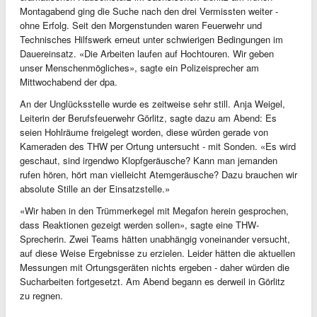
Montagabend ging die Suche nach den drei Vermissten weiter -
ohne Erfolg. Seit den Morgenstunden waren Feuerwehr und
Technisches Hilfswerk erneut unter schwierigen Bedingungen im
Dauereinsatz. «Die Arbeiten laufen auf Hochtouren. Wir geben
unser Menschenmögliches», sagte ein Polizeisprecher am
Mittwochabend der dpa.
An der Unglücksstelle wurde es zeitweise sehr still. Anja Weigel,
Leiterin der Berufsfeuerwehr Görlitz, sagte dazu am Abend: Es
seien Hohlräume freigelegt worden, diese würden gerade von
Kameraden des THW per Ortung untersucht - mit Sonden. «Es wird
geschaut, sind irgendwo Klopfgeräusche? Kann man jemanden
rufen hören, hört man vielleicht Atemgeräusche? Dazu brauchen wir
absolute Stille an der Einsatzstelle.»
«Wir haben in den Trümmerkegel mit Megafon herein gesprochen,
dass Reaktionen gezeigt werden sollen», sagte eine THW-
Sprecherin. Zwei Teams hätten unabhängig voneinander versucht,
auf diese Weise Ergebnisse zu erzielen. Leider hätten die aktuellen
Messungen mit Ortungsgeräten nichts ergeben - daher würden die
Sucharbeiten fortgesetzt. Am Abend begann es derweil in Görlitz
zu regnen.