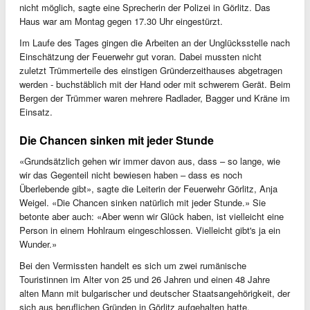
nicht möglich, sagte eine Sprecherin der Polizei in Görlitz. Das
Haus war am Montag gegen 17.30 Uhr eingestürzt.
Im Laufe des Tages gingen die Arbeiten an der Unglücksstelle nach
Einschätzung der Feuerwehr gut voran. Dabei mussten nicht
zuletzt Trümmerteile des einstigen Gründerzeithauses abgetragen
werden - buchstäblich mit der Hand oder mit schwerem Gerät. Beim
Bergen der Trümmer waren mehrere Radlader, Bagger und Kräne im
Einsatz.
Die Chancen sinken mit jeder Stunde
«Grundsätzlich gehen wir immer davon aus, dass – so lange, wie
wir das Gegenteil nicht bewiesen haben – dass es noch
Überlebende gibt», sagte die Leiterin der Feuerwehr Görlitz, Anja
Weigel. «Die Chancen sinken natürlich mit jeder Stunde.» Sie
betonte aber auch: «Aber wenn wir Glück haben, ist vielleicht eine
Person in einem Hohlraum eingeschlossen. Vielleicht gibt's ja ein
Wunder.»
Bei den Vermissten handelt es sich um zwei rumänische
Touristinnen im Alter von 25 und 26 Jahren und einen 48 Jahre
alten Mann mit bulgarischer und deutscher Staatsangehörigkeit, der
sich aus beruflichen Gründen in Görlitz aufgehalten hatte.