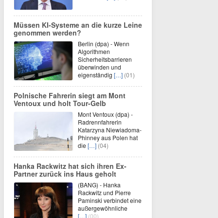
Müssen KI-Systeme an die kurze Leine
genommen werden?
Berlin (dpa) - Wenn
Algorithmen
Sicherheitsbarrieren
überwinden und
eigenständig
[…]
(01)
Polnische Fahrerin siegt am Mont
Ventoux und holt Tour-Gelb
Mont Ventoux (dpa) -
Radrennfahrerin
Katarzyna Niewiadoma-
Phinney aus Polen hat
die
[…]
(04)
Hanka Rackwitz hat sich ihren Ex-
Partner zurück ins Haus geholt
(BANG) - Hanka
Rackwitz und Pierre
Paminski verbindet eine
außergewöhnliche
[…]
(00)