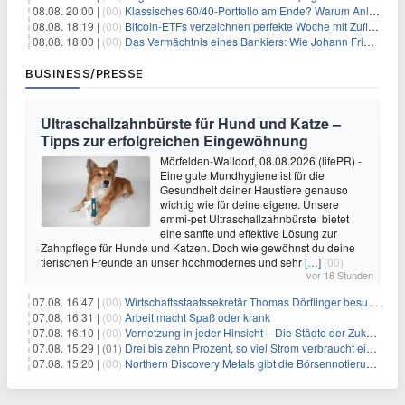
08.08. 20:00 |
(00)
Klassisches 60/40-Portfolio am Ende? Warum Anleger jetzt radikal umdenken müssen
08.08. 18:19 |
(00)
Bitcoin-ETFs verzeichnen perfekte Woche mit Zuflüssen auf 3-Monats-Hoch
08.08. 18:00 |
(00)
Das Vermächtnis eines Bankiers: Wie Johann Friedrich Städel sein Imperium unsterblich machte
BUSINESS/PRESSE
Ultraschallzahnbürste für Hund und Katze –
Tipps zur erfolgreichen Eingewöhnung
Mörfelden-Walldorf, 08.08.2026 (lifePR) -
Eine gute Mundhygiene ist für die
Gesundheit deiner Haustiere genauso
wichtig wie für deine eigene. Unsere
emmi-pet Ultraschallzahnbürste bietet
eine sanfte und effektive Lösung zur
Zahnpflege für Hunde und Katzen. Doch wie gewöhnst du deine
tierischen Freunde an unser hochmodernes und sehr
[…]
(00)
vor 16 Stunden
07.08. 16:47 |
(00)
Wirtschaftsstaatssekretär Thomas Dörflinger besucht Handwerksbetrieb im Kammerbezirk Freiburg
07.08. 16:31 |
(00)
Arbeit macht Spaß oder krank
07.08. 16:10 |
(00)
Vernetzung in jeder Hinsicht – Die Städte der Zukunft sind grün-blau
07.08. 15:29 |
(01)
Drei bis zehn Prozent, so viel Strom verbraucht ein Aufzug im Gebäude
07.08. 15:20 |
(00)
Northern Discovery Metals gibt die Börsennotierung an der Frankfurter Wertpapierbörse bekannt