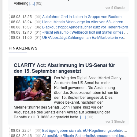
Vollering
[…]
(02)
vor 5 Stunden
08.08. 18:25 |
(00)
Autofahrer fährt in Italien in Gruppe von Radlern
08.08. 18:24 |
(00)
Lionel Messis Vater Jorge im Alter von 68 Jahren gestorben
08.08. 15:37 |
(06)
Blackout stoppt Apnoetaucher kurz vor Tiefenrekord
08.08. 12:40 |
(01)
«Nicht erträumt»: Wellbrock holt mit Staffel drittes EM-Gold
08.08. 11:00 |
(01)
UEFA bestätigt Zahlungen an Ex-Mitarbeiterin von Infantino
FINANZNEWS
CLARITY Act: Abstimmung im US-Senat für
den 15. September angesetzt
Der Weg des Digital Asset Market Clarity
Act durch den US-Senat hat mehr
Klarheit gewonnen. Die Abstimmung
über das Gesetzesvorhaben ist nun für
den 15. September angesetzt. Dies
wurde bekannt, nachdem der
Mehrheitsführer des Senats, John Thune, kurz vor der
Augustpause des Senats einen Antrag auf Schließung der
Debatte zu H.R. 3633 eingereicht hatte.
[…]
(00)
vor 3 Stunden
08.08. 22:54 |
(00)
Betrüger geben sich als EU-Regulierungsbehörden aus, um Krypto-Nutzer nach MiCA-Deadline ins Visier zu nehmen
08.08. 20:46 |
(00)
AI-gestützte Bitcoin-Sicherheitskampagne entdeckt fast 5.000 Softwareprobleme in 390 Projekten