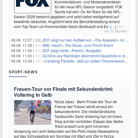
Kommentatoren- und Moderatorenteam
für die neue NFL-Saison vorgestellt. FOX
Sports hat sein On-Air-Team für die NFL-
Saison 2026 bekannt gegeben und setzt dabei weitgehend auf
bewährte Gesichter. Angeführt wird die Berichterstattung erneut
vom Top-Team um Kommentator Kevin Burkhardt und Ex-
[…]
(00)
vor 12 Stunden
08.08. 12:07 |
(02)
ZDF zeigt nur den Auftakt von «The Assassin» im Fernsehen
08.08. 11:38 |
(00)
NBC macht «The Voice» zum Promi-Event
08.08. 11:06 |
(00)
ZDF zeigt vierte «Precht»-Ausgabe
08.08. 11:00 |
(00)
Da'Vine Joy Randolph übernimmt Hauptrolle in starbesetzter schwarzer Komödie
08.08. 10:38 |
(00)
«Camping Paradis» lädt zur süßen Themenwoche ein
SPORT-NEWS
Frauen-Tour vor Finale mit Sekundenkrimi:
Vollering in Gelb
Nizza (dpa) - Beim Finale der Tour de
France der Frauen winkt erneut ein
Sekundenkrimi. Die niederländische
Topfavoritin Demi Vollering hat mit ihrem
Sieg auf der vorletzten Etappe das Gelbe
Trikot erobert und geht mit einem
Vorsprung von acht Sekunden auf die Polin Kasia Niewiadoma
auf das Schlussstück am Sonntag mit Start und Ziel in Nizza.