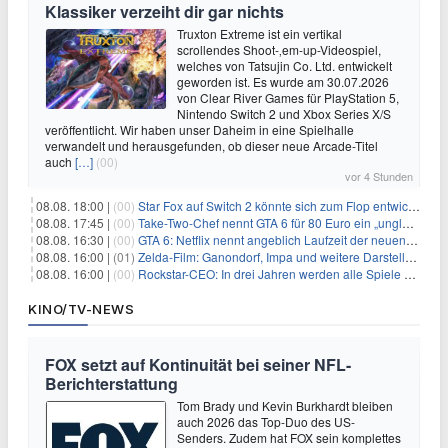
Klassiker verzeiht dir gar nichts
Truxton Extreme ist ein vertikal
scrollendes Shoot-‚em-up-Videospiel,
welches von Tatsujin Co. Ltd. entwickelt
geworden ist. Es wurde am 30.07.2026
von Clear River Games für PlayStation 5,
Nintendo Switch 2 und Xbox Series X/S
veröffentlicht. Wir haben unser Daheim in eine Spielhalle
verwandelt und herausgefunden, ob dieser neue Arcade-Titel
auch
[…]
(00)
vor 4 Stunden
08.08. 18:00 |
(00)
Star Fox auf Switch 2 könnte sich zum Flop entwickeln
08.08. 17:45 |
(00)
Take-Two-Chef nennt GTA 6 für 80 Euro ein „unglaubliches Schnäppchen“
08.08. 16:30 |
(00)
GTA 6: Netflix nennt angeblich Laufzeit der neuen Gameplay-Präsentation
08.08. 16:00 |
(01)
Zelda-Film: Ganondorf, Impa und weitere Darsteller sollen feststehen
08.08. 16:00 |
(00)
Rockstar-CEO: In drei Jahren werden alle Spiele gestreamt
KINO/TV-NEWS
FOX setzt auf Kontinuität bei seiner NFL-
Berichterstattung
Tom Brady und Kevin Burkhardt bleiben
auch 2026 das Top-Duo des US-
Senders. Zudem hat FOX sein komplettes