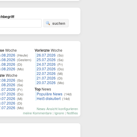
hbegriff
suchen
ese
Woche
Vorletzte
Woche
6.08.2026
26.07.2026
(Heute)
(So)
5.08.2026
25.07.2026
(Gestern)
(Sa)
4.08.2026
24.07.2026
(Di)
(Fr)
3.08.2026
23.07.2026
(Mo)
(Do)
22.07.2026
(Mi)
zte
Woche
21.07.2026
(Di)
2.08.2026
(So)
20.07.2026
(Mo)
1.08.2026
(Sa)
Top
News
1.07.2026
(Fr)
0.07.2026
Populäre News
(Do)
(14d)
9.07.2026
Heiß diskutiert
(Mi)
(14d)
8.07.2026
(Di)
7.07.2026
(Mo)
News-Ansicht konfigurieren
meine Kommentare
|
Ignore
|
Notifies