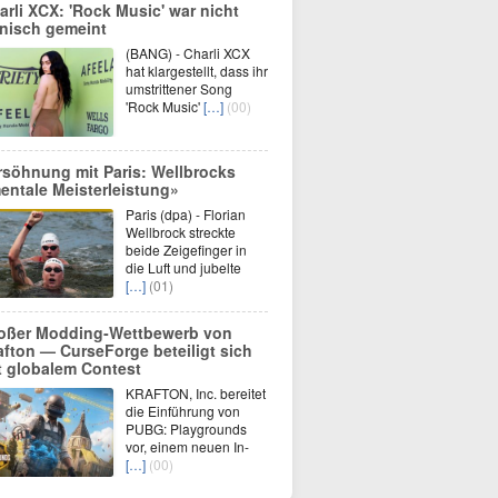
arli XCX: 'Rock Music' war nicht
onisch gemeint
(BANG) - Charli XCX
hat klargestellt, dass ihr
umstrittener Song
'Rock Music'
[…]
(00)
rsöhnung mit Paris: Wellbrocks
entale Meisterleistung»
Paris (dpa) - Florian
Wellbrock streckte
beide Zeigefinger in
die Luft und jubelte
[…]
(01)
oßer Modding‑Wettbewerb von
afton — CurseForge beteiligt sich
t globalem Contest
KRAFTON, Inc. bereitet
die Einführung von
PUBG: Playgrounds
vor, einem neuen In-
[…]
(00)