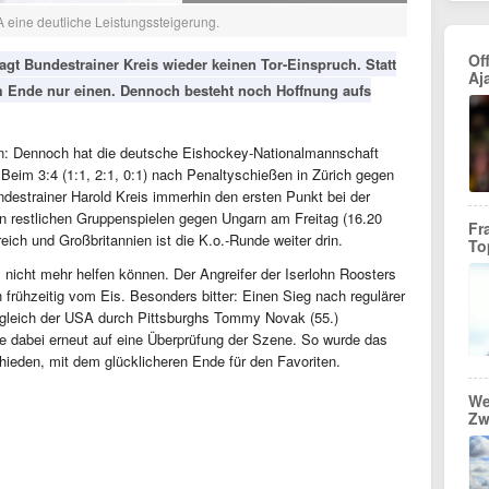
 eine deutliche Leistungssteigerung.
Of
gt Bundestrainer Kreis wieder keinen Tor-Einspruch. Statt
Aj
m Ende nur einen. Dennoch besteht noch Hoffnung aufs
agen: Dennoch hat die deutsche Eishockey-Nationalmannschaft
 Beim 3:4 (1:1, 2:1, 0:1) nach Penaltyschießen in Zürich gegen
estrainer Harold Kreis immerhin den ersten Punkt bei der
den restlichen Gruppenspielen gegen Ungarn am Freitag (16.20
Fr
ich und Großbritannien ist die K.o.-Runde weiter drin.
To
 nicht mehr helfen können. Der Angreifer der Iserlohn Roosters
frühzeitig vom Eis. Besonders bitter: Einen Sieg nach regulärer
usgleich der USA durch Pittsburghs Tommy Novak (55.)
ete dabei erneut auf eine Überprüfung der Szene. So wurde das
ieden, mit dem glücklicheren Ende für den Favoriten.
We
Zw