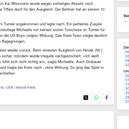
 von Kai Wissmann wurde wegen vorherigen Abseits noch
e Tiffels doch für den Ausgleich. Der Berliner traf an seinem 31.
Suc
im Turnier angekommen und legte nach. Ein perfektes Zuspiel
kollege Michaelis mit seinem ersten Torschuss im Turnier für
egen die US-Boys zeigten Wirkung: Das Kreis-Team zeigte deutlich
en Begegnungen.
Di
ber wieder zurück. Beim erneuten Ausgleich von Novak (55.)
0
 sicher, trotzdem wurde irregulär nachgestochert. «Ich weiß
0
0
 fühlt sich nicht richtig an», sagte Michaelis. Auch Grubauer
0
und fragte bei Kreis nach - ohne Wirkung. So ging das Spiel in
Let
yschießen.
0
0
3
d / USA / Harold Kreis
3
2
2
2