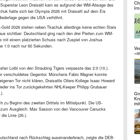
Ch
Superstar Leon Draisaitl kam es aufgrund der WM-Absage des
ir
chuk hatte sich bei Olympia 2026 mit Draisaitl auf dem Eis
Niederlage gegen die USA verhöhnt.
old 2026 stehen neben Tkachuk allerdings keine echten Stars
us sichtbar: Deutschland ging nach den drei Pleiten zum WM-
te mit einem platzierten Schuss nach Zuspiel von Joshua
ühe 1:0 nach nur 60 Sekunden.
Ve
«m
tefan Loibl von den Straubing Tigers verpasste das 2:0 (10.).
mehr verschuldetes Gegentor. Münchens Fabio Wagner konnte
igenen Tor nicht klären, Draisaitls Oilers-Kollege Isaac Howard
ieder ins Tor zurückgekehrten NHL-Keeper Philipp Grubauer
).
Gr
Kr
 zu Beginn des zweiten Drittels im Mittelpunkt. Die US-
mi
ch zum Ausgleich. Max Sasson von den Vancouver Canucks
ie Linie (26.).
utschland nach Rückschlag auseinanderbrach, zeigte die DEB-