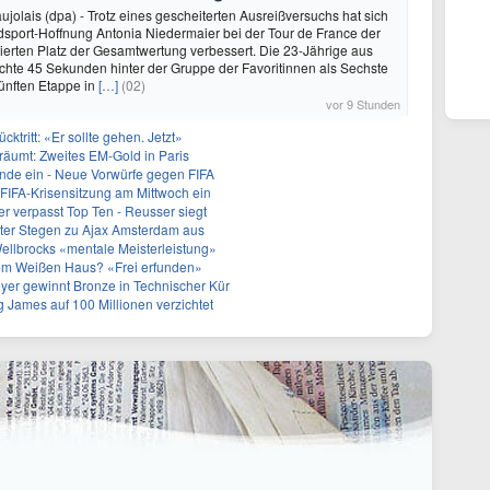
ujolais (dpa) - Trotz eines gescheiterten Ausreißversuchs hat sich
sport-Hoffnung Antonia Niedermaier bei der Tour de France der
ierten Platz der Gesamtwertung verbessert. Die 23-Jährige aus
hte 45 Sekunden hinter der Gruppe der Favoritinnen als Sechste
fünften Etappe in
[…]
(02)
vor 9 Stunden
ücktritt: «Er sollte gehen. Jetzt»
träumt: Zweites EM-Gold in Paris
runde ein - Neue Vorwürfe gegen FIFA
t FIFA-Krisensitzung am Mittwoch ein
r verpasst Top Ten - Reusser siegt
ht ter Stegen zu Ajax Amsterdam aus
ellbrocks «mentale Meisterleistung»
 dem Weißen Haus? «Frei erfunden»
yer gewinnt Bronze in Technischer Kür
 James auf 100 Millionen verzichtet