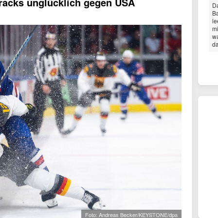
racks unglücklich gegen USA
Da
Ba
le
mi
wa
da
Foto: Andreas Becker/KEYSTONE/dpa