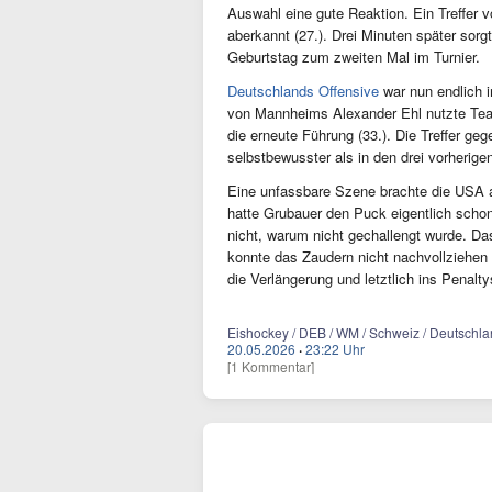
Auswahl eine gute Reaktion. Ein Treffer
aberkannt (27.). Drei Minuten später sorgt
Geburtstag zum zweiten Mal im Turnier.
Deutschlands Offensive
war nun endlich 
von Mannheims Alexander Ehl nutzte Team
die erneute Führung (33.). Die Treffer g
selbstbewusster als in den drei vorherig
Eine unfassbare Szene brachte die USA a
hatte Grubauer den Puck eigentlich schon
nicht, warum nicht gechallengt wurde. Das
konnte das Zaudern nicht nachvollziehen 
die Verlängerung und letztlich ins Penalt
Eishockey / DEB / WM / Schweiz / Deutschlan
20.05.2026
·
23:22 Uhr
[1 Kommentar]