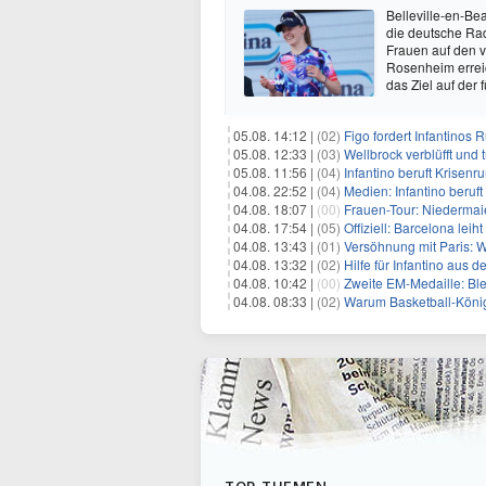
Belleville-en-Bea
die deutsche Rad
Frauen auf den v
Rosenheim erreic
das Ziel auf der 
05.08. 14:12 |
(02)
Figo fordert Infantinos R
05.08. 12:33 |
(03)
Wellbrock verblüfft und 
05.08. 11:56 |
(04)
Infantino beruft Krisen
04.08. 22:52 |
(04)
Medien: Infantino beruf
04.08. 18:07 |
(00)
Frauen-Tour: Niedermaie
04.08. 17:54 |
(05)
Offiziell: Barcelona lei
04.08. 13:43 |
(01)
Versöhnung mit Paris: W
04.08. 13:32 |
(02)
Hilfe für Infantino aus
04.08. 10:42 |
(00)
Zweite EM-Medaille: Ble
04.08. 08:33 |
(02)
Warum Basketball-König