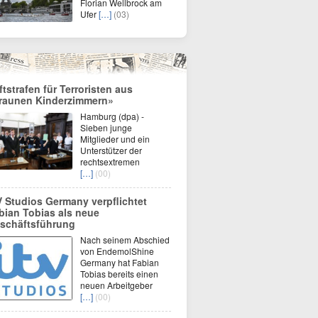
Florian Wellbrock am
Ufer
[…]
(03)
ftstrafen für Terroristen aus
raunen Kinderzimmern»
Hamburg (dpa) -
Sieben junge
Mitglieder und ein
Unterstützer der
rechtsextremen
[…]
(00)
V Studios Germany verpflichtet
bian Tobias als neue
schäftsführung
Nach seinem Abschied
von EndemolShine
Germany hat Fabian
Tobias bereits einen
neuen Arbeitgeber
[…]
(00)