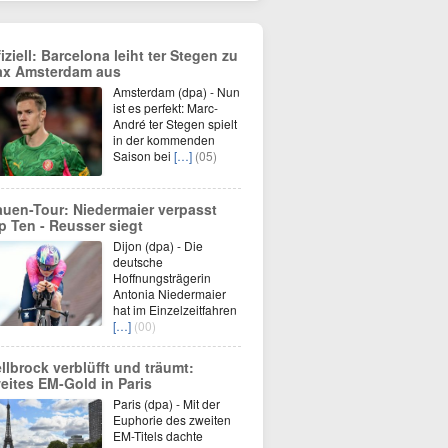
fiziell: Barcelona leiht ter Stegen zu
ax Amsterdam aus
Amsterdam (dpa) - Nun
ist es perfekt: Marc-
André ter Stegen spielt
in der kommenden
Saison bei
[…]
(05)
auen-Tour: Niedermaier verpasst
p Ten - Reusser siegt
Dijon (dpa) - Die
deutsche
Hoffnungsträgerin
Antonia Niedermaier
hat im Einzelzeitfahren
[…]
(00)
llbrock verblüfft und träumt:
eites EM-Gold in Paris
Paris (dpa) - Mit der
Euphorie des zweiten
EM-Titels dachte