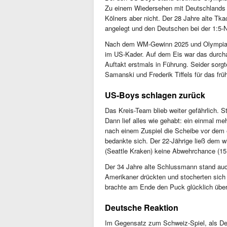
Zu einem Wiedersehen mit Deutschlands 
Kölners aber nicht. Der 28 Jahre alte Tka
angelegt und den Deutschen bei der 1:5-
Nach dem WM-Gewinn 2025 und Olympia-G
im US-Kader. Auf dem Eis war das durcha
Auftakt erstmals in Führung. Seider sorg
Samanski und Frederik Tiffels für das fr
US-Boys schlagen zurück
Das Kreis-Team blieb weiter gefährlich. S
Dann lief alles wie gehabt: ein einmal 
nach einem Zuspiel die Scheibe vor dem e
bedankte sich. Der 22-Jährige ließ dem w
(Seattle Kraken) keine Abwehrchance (15.
Der 34 Jahre alte Schlussmann stand auch
Amerikaner drückten und stocherten si
brachte am Ende den Puck glücklich über d
Deutsche Reaktion
Im Gegensatz zum Schweiz-Spiel, als De