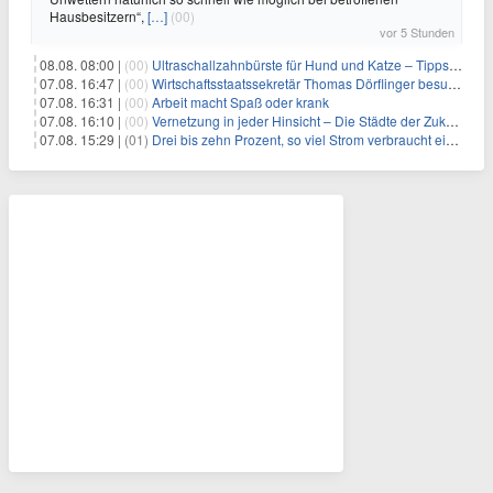
Hausbesitzern“,
[…]
(00)
vor 5 Stunden
08.08. 08:00 |
(00)
Ultraschallzahnbürste für Hund und Katze – Tipps zur erfolgreichen Eingewöhnung
07.08. 16:47 |
(00)
Wirtschaftsstaatssekretär Thomas Dörflinger besucht Handwerksbetrieb im Kammerbezirk Freiburg
07.08. 16:31 |
(00)
Arbeit macht Spaß oder krank
07.08. 16:10 |
(00)
Vernetzung in jeder Hinsicht – Die Städte der Zukunft sind grün-blau
07.08. 15:29 |
(01)
Drei bis zehn Prozent, so viel Strom verbraucht ein Aufzug im Gebäude