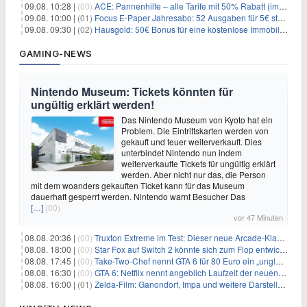
09.08. 10:28 |
(00)
ACE: Pannenhilfe – alle Tarife mit 50% Rabatt (im ersten Jahr)
09.08. 10:00 |
(01)
Focus E-Paper Jahresabo: 52 Ausgaben für 5€ statt 207,48€ – per Formular kündbar!
09.08. 09:30 |
(02)
Hausgold: 50€ Bonus für eine kostenlose Immobilienbewertung
GAMING-NEWS
Nintendo Museum: Tickets könnten für
ungültig erklärt werden!
Das Nintendo Museum von Kyoto hat ein
Problem. Die Eintrittskarten werden von
gekauft und teuer weiterverkauft. Dies
unterbindet Nintendo nun indem
weiterverkaufte Tickets für ungültig erklärt
werden. Aber nicht nur das, die Person
mit dem woanders gekauften Ticket kann für das Museum
dauerhaft gesperrt werden. Nintendo warnt Besucher Das
[…]
(00)
vor 47 Minuten
08.08. 20:36 |
(00)
Truxton Extreme im Test: Dieser neue Arcade-Klassiker verzeiht dir gar nichts
08.08. 18:00 |
(00)
Star Fox auf Switch 2 könnte sich zum Flop entwickeln
08.08. 17:45 |
(00)
Take-Two-Chef nennt GTA 6 für 80 Euro ein „unglaubliches Schnäppchen“
08.08. 16:30 |
(00)
GTA 6: Netflix nennt angeblich Laufzeit der neuen Gameplay-Präsentation
08.08. 16:00 |
(01)
Zelda-Film: Ganondorf, Impa und weitere Darsteller sollen feststehen