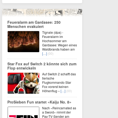
Feueralarm am Gardasee: 250
Menschen evakuiert
Tignale (dpa) -
Feueralarm im
Hochsommer am
Gardasee: Wegen eines
Waldbrands haben am
[…]
(00)
Star Fox auf Switch 2 könnte sich zum
Flop entwickeln
Auf Switch 2 schafft das
tierische
Flugkommando Star
Fox vorerst keinen
Höhenflug –
[…]
(00)
ProSieben Fun startet «Kaiju No. 8»
Nach «Reincarnated as
a Sword» nimmt der
Pay-TV-Sender am