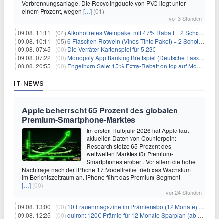
Verbrennungsanlage. Die Recyclingquote von PVC liegt unter
einem Prozent, wegen
[…]
(01)
vor 3 Stunden
09.08. 11:11 |
(04)
Alkoholfreies Weinpaket mit 47% Rabatt + 2 Schott Zwiesel Gläser GRATIS für 29,99€
09.08. 10:11 |
(05)
6 Flaschen Rotwein (Vinos Tinto Paket) + 2 Schott Zwiesel Gläser für 25,99€ inkl. Versand
09.08. 07:45 |
(00)
Die Verräter Kartenspiel für 5,23€
09.08. 07:22 |
(00)
Monopoly App Banking Brettspiel (Deutsche Fassung) für 9,84€
08.08. 20:55 |
(00)
Engelhorn Sale: 15% Extra-Rabatt on top auf Mode- und Sport-Artikel
IT-NEWS
Apple beherrscht 65 Prozent des globalen
Premium-Smartphone-Marktes
Im ersten Halbjahr 2026 hat Apple laut
aktuellen Daten von Counterpoint
Research stolze 65 Prozent des
weltweiten Marktes für Premium-
Smartphones erobert. Vor allem die hohe
Nachfrage nach der iPhone 17 Modellreihe trieb das Wachstum
im Berichtszeitraum an. iPhone führt das Premium-Segment
[…]
(00)
vor 24 Stunden
09.08. 13:00 |
(00)
10 Frauenmagazine im Prämienabo (12 Monate) mit Prämien bis zu 225€
09.08. 12:25 |
(00)
quiron: 120€ Prämie für 12 Monate Sparplan (ab 100€/Monat)