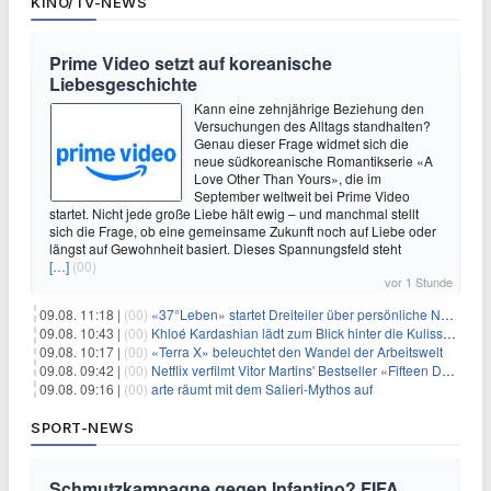
KINO/TV-NEWS
Prime Video setzt auf koreanische
Liebesgeschichte
Kann eine zehnjährige Beziehung den
Versuchungen des Alltags standhalten?
Genau dieser Frage widmet sich die
neue südkoreanische Romantikserie «A
Love Other Than Yours», die im
September weltweit bei Prime Video
startet. Nicht jede große Liebe hält ewig – und manchmal stellt
sich die Frage, ob eine gemeinsame Zukunft noch auf Liebe oder
längst auf Gewohnheit basiert. Dieses Spannungsfeld steht
[…]
(00)
vor 1 Stunde
09.08. 11:18 |
(00)
«37°Leben» startet Dreiteiler über persönliche Neuanfänge
09.08. 10:43 |
(00)
Khloé Kardashian lädt zum Blick hinter die Kulissen ihres Freundeskreises
09.08. 10:17 |
(00)
«Terra X» beleuchtet den Wandel der Arbeitswelt
09.08. 09:42 |
(00)
Netflix verfilmt Vitor Martins' Bestseller «Fifteen Days»
09.08. 09:16 |
(00)
arte räumt mit dem Salieri-Mythos auf
SPORT-NEWS
Schmutzkampagne gegen Infantino? FIFA