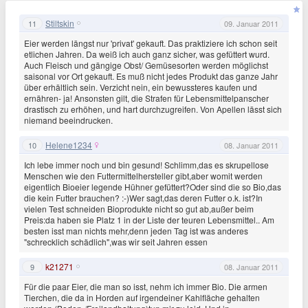
Stiltskin
11
09. Januar 2011
Eier werden längst nur 'privat' gekauft. Das praktiziere ich schon seit
etlichen Jahren. Da weiß ich auch ganz sicher, was gefüttert wurd.
Auch Fleisch und gängige Obst/ Gemüsesorten werden möglichst
saisonal vor Ort gekauft. Es muß nicht jedes Produkt das ganze Jahr
über erhältlich sein. Verzicht nein, ein bewussteres kaufen und
ernähren- ja! Ansonsten gilt, die Strafen für Lebensmittelpanscher
drastisch zu erhöhen, und hart durchzugreifen. Von Apellen lässt sich
niemand beeindrucken.
Helene1234
10
08. Januar 2011
Ich lebe immer noch und bin gesund! Schlimm,das es skrupellose
Menschen wie den Futtermittelhersteller gibt,aber womit werden
eigentlich Bioeier legende Hühner gefüttert?Oder sind die so Bio,das
die kein Futter brauchen? :-)Wer sagt,das deren Futter o.k. ist?In
vielen Test schneiden Bioprodukte nicht so gut ab,außer beim
Preis:da haben sie Platz 1 in der Liste der teuren Lebensmittel.. Am
besten isst man nichts mehr,denn jeden Tag ist was anderes
"schrecklich schädlich",was wir seit Jahren essen
k21271
9
08. Januar 2011
Für die paar Eier, die man so isst, nehm ich immer Bio. Die armen
Tierchen, die da in Horden auf irgendeiner Kahlfläche gehalten