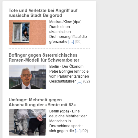
Tote und Verletzte bei Angriff auf
russische Stadt Belgorod
Moskau/Kiew (dpa) -
Durch einen
ukrainischen
Drohnenangriff auf die
grenznahe
[…]
(00)
Bofinger gegen österreichisches
Renten-Modell für Schwerarbeiter
Berlin - Der Ökonom
Peter Bofinger lehnt die
vom Parlamentarischen
Geschäftsführer
[…]
(02)
Umfrage: Mehrheit gegen
Abschaffung der «Rente mit 63»
Berlin (dpa) - Eine
deutliche Mehrheit der
Menschen in
Deutschland spricht
sich gegen die
[…]
(02)