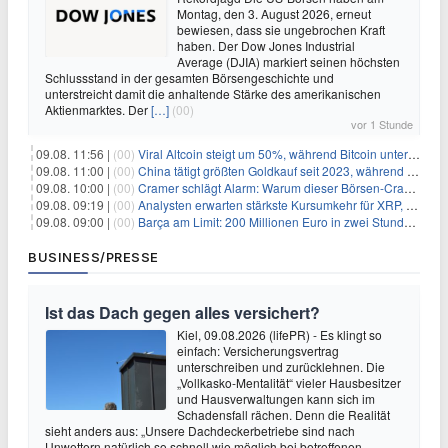
Montag, den 3. August 2026, erneut
bewiesen, dass sie ungebrochen Kraft
haben. Der Dow Jones Industrial
Average (DJIA) markiert seinen höchsten
Schlussstand in der gesamten Börsengeschichte und
unterstreicht damit die anhaltende Stärke des amerikanischen
Aktienmarktes. Der
[…]
(00)
vor 1 Stunde
09.08. 11:56 |
(00)
Viral Altcoin steigt um 50%, während Bitcoin unter $65.000 fällt
09.08. 11:00 |
(00)
China tätigt größten Goldkauf seit 2023, während Goldpreis um 8% steigt
09.08. 10:00 |
(00)
Cramer schlägt Alarm: Warum dieser Börsen-Crash die beste Einstiegschance seit Monaten ist
09.08. 09:19 |
(00)
Analysten erwarten stärkste Kursumkehr für XRP, während Polymarket skeptisch bleibt
09.08. 09:00 |
(00)
Barça am Limit: 200 Millionen Euro in zwei Stunden – warum dieser Schuldentrip hochgefährlich wird
BUSINESS/PRESSE
Ist das Dach gegen alles versichert?
Kiel, 09.08.2026 (lifePR) - Es klingt so
einfach: Versicherungsvertrag
unterschreiben und zurücklehnen. Die
„Vollkasko-Mentalität“ vieler Hausbesitzer
und Hausverwaltungen kann sich im
Schadensfall rächen. Denn die Realität
sieht anders aus: „Unsere Dachdeckerbetriebe sind nach
Unwettern natürlich so schnell wie möglich bei betroffenen