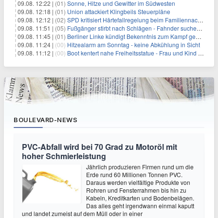
09.08. 12:22 |
(01)
Sonne, Hitze und Gewitter im Südwesten
09.08. 12:18 |
(01)
Union attackiert Klingbeils Steuerpläne
09.08. 12:12 |
(02)
SPD kritisiert Härtefallregelung beim Familiennachzug als zu streng
09.08. 11:51 |
(05)
Fußgänger stirbt nach Schlägen - Fahnder suchen Autofahrer
09.08. 11:45 |
(01)
Berliner Linke kündigt Bekenntnis zum Kampf gegen Antisemitismus an
09.08. 11:24 |
(00)
Hitzealarm am Sonntag - keine Abkühlung in Sicht
09.08. 11:12 |
(00)
Boot kentert nahe Freiheitsstatue - Frau und Kind sterben
BOULEVARD-NEWS
PVC-Abfall wird bei 70 Grad zu Motoröl mit
hoher Schmierleistung
Jährlich produzieren Firmen rund um die
Erde rund 60 Millionen Tonnen PVC.
Daraus werden vielfältige Produkte von
Rohren und Fensterrahmen bis hin zu
Kabeln, Kreditkarten und Bodenbelägen.
Das alles geht irgendwann einmal kaputt
und landet zumeist auf dem Müll oder in einer