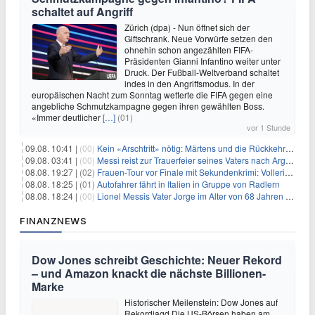
schaltet auf Angriff
Zürich (dpa) - Nun öffnet sich der
Giftschrank. Neue Vorwürfe setzen den
ohnehin schon angezählten FIFA-
Präsidenten Gianni Infantino weiter unter
Druck. Der Fußball-Weltverband schaltet
indes in den Angriffsmodus. In der
europäischen Nacht zum Sonntag wetterte die FIFA gegen eine
angebliche Schmutzkampagne gegen ihren gewählten Boss.
«Immer deutlicher
[…]
(01)
vor 1 Stunde
09.08. 10:41 |
(00)
Kein «Arschtritt» nötig: Märtens und die Rückkehr nach Paris
09.08. 03:41 |
(00)
Messi reist zur Trauerfeier seines Vaters nach Argentinien
08.08. 19:27 |
(02)
Frauen-Tour vor Finale mit Sekundenkrimi: Vollering in Gelb
08.08. 18:25 |
(01)
Autofahrer fährt in Italien in Gruppe von Radlern
08.08. 18:24 |
(00)
Lionel Messis Vater Jorge im Alter von 68 Jahren gestorben
FINANZNEWS
Dow Jones schreibt Geschichte: Neuer Rekord
– und Amazon knackt die nächste Billionen-
Marke
Historischer Meilenstein: Dow Jones auf
Rekordjagd Die US-Börsen haben am