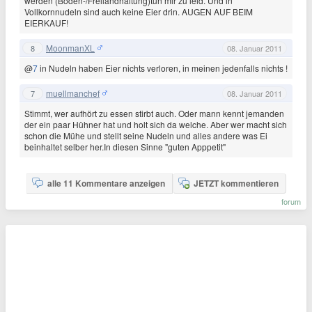
werden (Boden-/Freilandhaltung)tun mir zu leid. Und in
Vollkornnudeln sind auch keine Eier drin. AUGEN AUF BEIM
EIERKAUF!
MoonmanXL
8
08. Januar 2011
@
7
in Nudeln haben Eier nichts verloren, in meinen jedenfalls nichts !
muellmanchef
7
08. Januar 2011
Stimmt, wer aufhört zu essen stirbt auch. Oder mann kennt jemanden
der ein paar Hühner hat und holt sich da welche. Aber wer macht sich
schon die Mühe und stellt seine Nudeln und alles andere was Ei
beinhaltet selber her.In diesen Sinne "guten Apppetit"
alle 11 Kommentare anzeigen
JETZT kommentieren
forum