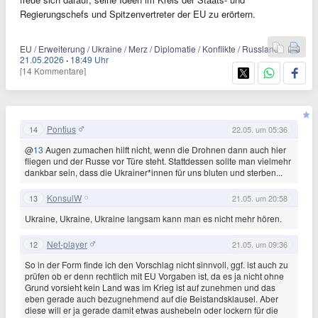
Regierungschefs und Spitzenvertreter der EU zu erörtern.
EU / Erweiterung / Ukraine / Merz / Diplomatie / Konflikte / Russland
21.05.2026
·
18:49 Uhr
[14 Kommentare]
Pontius
14
22.05. um 05:36
@
13
Augen zumachen hilft nicht, wenn die Drohnen dann auch hier
fliegen und der Russe vor Türe steht. Stattdessen sollte man vielmehr
dankbar sein, dass die Ukrainer*innen für uns bluten und sterben...
KonsulW
13
21.05. um 20:58
Ukraine, Ukraine, Ukraine langsam kann man es nicht mehr hören.
Net-player
12
21.05. um 09:36
So in der Form finde ich den Vorschlag nicht sinnvoll, ggf. ist auch zu
prüfen ob er denn rechtlich mit EU Vorgaben ist, da es ja nicht ohne
Grund vorsieht kein Land was im Krieg ist auf zunehmen und das
eben gerade auch bezugnehmend auf die Beistandsklausel. Aber
diese will er ja gerade damit etwas aushebeln oder lockern für die