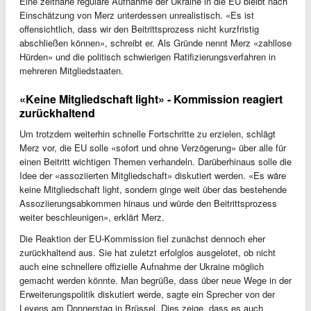
Eine zeitnahe reguläre Aufnahme der Ukraine in die EU bleibt nach
Einschätzung von Merz unterdessen unrealistisch. «Es ist
offensichtlich, dass wir den Beitrittsprozess nicht kurzfristig
abschließen können», schreibt er. Als Gründe nennt Merz «zahllose
Hürden» und die politisch schwierigen Ratifizierungsverfahren in
mehreren Mitgliedstaaten.
«Keine Mitgliedschaft light» - Kommission reagiert
zurückhaltend
Um trotzdem weiterhin schnelle Fortschritte zu erzielen, schlägt
Merz vor, die EU solle «sofort und ohne Verzögerung» über alle für
einen Beitritt wichtigen Themen verhandeln. Darüberhinaus solle die
Idee der «assoziierten Mitgliedschaft» diskutiert werden. «Es wäre
keine Mitgliedschaft light, sondern ginge weit über das bestehende
Assoziierungsabkommen hinaus und würde den Beitrittsprozess
weiter beschleunigen», erklärt Merz.
Die Reaktion der EU-Kommission fiel zunächst dennoch eher
zurückhaltend aus. Sie hat zuletzt erfolglos ausgelotet, ob nicht
auch eine schnellere offizielle Aufnahme der Ukraine möglich
gemacht werden könnte. Man begrüße, dass über neue Wege in der
Erweiterungspolitik diskutiert werde, sagte ein Sprecher von der
Leyens am Donnerstag in Brüssel. Dies zeige, dass es auch