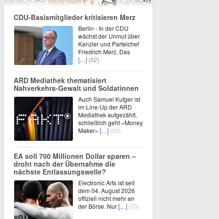
CDU-Basismitglieder kritisieren Merz
Berlin - In der CDU
wächst der Unmut über
Kanzler und Parteichef
Friedrich Merz. Das
[…]
(02)
ARD Mediathek thematisiert
Nahverkehrs-Gewalt und Soldatinnen
Auch Samuel Kutger ist
im Line-Up der ARD
Mediathek aufgezählt,
schließlich geht «Money
Maker»
[…]
(00)
EA soll 700 Millionen Dollar sparen –
droht nach der Übernahme die
nächste Entlassungswelle?
Electronic Arts ist seit
dem 04. August 2026
offiziell nicht mehr an
der Börse. Nur
[…]
(00)