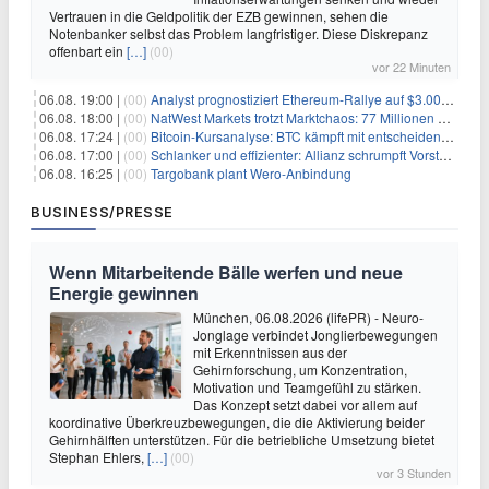
Vertrauen in die Geldpolitik der EZB gewinnen, sehen die
Notenbanker selbst das Problem langfristiger. Diese Diskrepanz
offenbart ein
[…]
(00)
vor 22 Minuten
06.08. 19:00 |
(00)
Analyst prognostiziert Ethereum-Rallye auf $3.000 nach entscheidendem On-Chain-Ausbruch
06.08. 18:00 |
(00)
NatWest Markets trotzt Marktchaos: 77 Millionen Pfund Gewinn im ersten Halbjahr
06.08. 17:24 |
(00)
Bitcoin-Kursanalyse: BTC kämpft mit entscheidender $65K-Hürde, während sich ein Liquidationscluster aufbaut
06.08. 17:00 |
(00)
Schlanker und effizienter: Allianz schrumpft Vorstand auf 8 Köpfe – das steckt dahinter
06.08. 16:25 |
(00)
Targobank plant Wero-Anbindung
BUSINESS/PRESSE
Wenn Mitarbeitende Bälle werfen und neue
Energie gewinnen
München, 06.08.2026 (lifePR) - Neuro-
Jonglage verbindet Jonglierbewegungen
mit Erkenntnissen aus der
Gehirnforschung, um Konzentration,
Motivation und Teamgefühl zu stärken.
Das Konzept setzt dabei vor allem auf
koordinative Überkreuzbewegungen, die die Aktivierung beider
Gehirnhälften unterstützen. Für die betriebliche Umsetzung bietet
Stephan Ehlers,
[…]
(00)
vor 3 Stunden