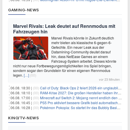
GAMING-NEWS
Marvel Rivals: Leak deutet auf Rennmodus mit
Fahrzeugen hin
Marvel Rivals könnte in Zukunft deutlich
mehr bieten als klassische 6-gegen-6-
Gefechte. Ein neuer Leak aus der
Datamining-Community deutet darauf
hin, dass NetEase Games an einem
Fahrzeug-System arbeitet. Dieses könnte
nicht nur neue Fortbewegungsmöglichkeiten ins Spiel bringen,
sondern sogar den Grundstein für einen eigenen Rennmodus
legen.
[…]
(00)
vor 23 Minuten
06.08. 18:30 |
(00)
Call of Duty: Black Ops 2 feiert 2026 ein unglaubliches Comeback
06.08. 18:10 |
(00)
RAM-Krise 2027: Die großen Hersteller haben ihre Produktion offenbar schon verkauft
06.08. 17:00 |
(00)
Minecraft auf Switch 2: Mojang nennt endlich den Releasetermin
06.08. 16:45 |
(00)
PS5 Pro aktiviert bessere Grafik bald automatisch, aber das Update ist kleiner als gedacht
06.08. 16:28 |
(00)
Pokémon Pokopia: So startet ihr das Bubbly Basin-DLC
KINO/TV-NEWS