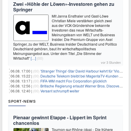
Zwei «Höhle der Löwen»-Investoren gehen zu
Springer
Mit Janna Ensthaler und Gast-Löwe
Christian Miele verstärken gleich zwei
aus der VOX-Gründershow bekannte
Investoren das neue Wirtschafts-
Meinungsteam von WELT und Business
Insider. Die Premium-Gruppe von Axel
Springer, zu der WELT, Business Insider Deutschland und Politico
Deutschland gehören, baut ihr wirtschaftspolitisches
Meinungsangebot aus. Unter dem Titel „Die Stimme der
Wirtschaft“
[…]
(00)
vor 3 Stunden
06.08. 17:00 |
(00)
'Stranger Things'-Star David Harbour kehrt für 'Violent Night 2' zurück – Kristen Bell stößt zur Besetzung
06.08. 15:22 |
(00)
Deutsche Telekom bleibt bei MagentaTV-Kunden vage
06.08. 13:17 |
(00)
FIFA-WM macht Fox Corporation glücklich
06.08. 12:56 |
(00)
Britische Regierung erlaubt Warner Bros. Discovery-Übernahme
06.08. 12:40 |
(00)
Versant schrumpft weiter
SPORT-NEWS
Pienaar gewinnt Etappe - Lippert im Sprint
chancenlos
Tournon-sur-Rhône (dpa) - Die frühere