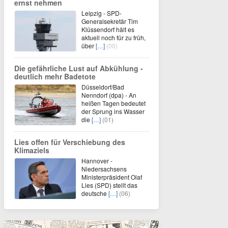
ernst nehmen
Leipzig - SPD-
Generalsekretär Tim
Klüssendorf hält es
aktuell noch für zu früh,
über
[…]
(00)
Die gefährliche Lust auf Abkühlung -
deutlich mehr Badetote
Düsseldorf/Bad
Nenndorf (dpa) - An
heißen Tagen bedeutet
der Sprung ins Wasser
die
[…]
(01)
Lies offen für Verschiebung des
Klimaziels
Hannover -
Niedersachsens
Ministerpräsident Olaf
Lies (SPD) stellt das
deutsche
[…]
(06)