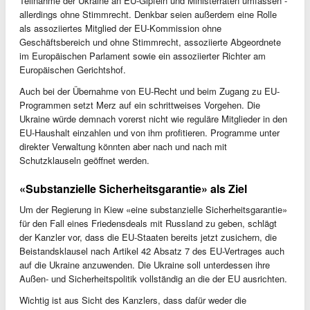
Teilnahme der Ukraine an EU-Gipfeln und Ministerräten umfassen -
allerdings ohne Stimmrecht. Denkbar seien außerdem eine Rolle
als assoziiertes Mitglied der EU-Kommission ohne
Geschäftsbereich und ohne Stimmrecht, assoziierte Abgeordnete
im Europäischen Parlament sowie ein assoziierter Richter am
Europäischen Gerichtshof.
Auch bei der Übernahme von EU-Recht und beim Zugang zu EU-
Programmen setzt Merz auf ein schrittweises Vorgehen. Die
Ukraine würde demnach vorerst nicht wie reguläre Mitglieder in den
EU-Haushalt einzahlen und von ihm profitieren. Programme unter
direkter Verwaltung könnten aber nach und nach mit
Schutzklauseln geöffnet werden.
«Substanzielle Sicherheitsgarantie» als Ziel
Um der Regierung in Kiew «eine substanzielle Sicherheitsgarantie»
für den Fall eines Friedensdeals mit Russland zu geben, schlägt
der Kanzler vor, dass die EU-Staaten bereits jetzt zusichern, die
Beistandsklausel nach Artikel 42 Absatz 7 des EU-Vertrages auch
auf die Ukraine anzuwenden. Die Ukraine soll unterdessen ihre
Außen- und Sicherheitspolitik vollständig an die der EU ausrichten.
Wichtig ist aus Sicht des Kanzlers, dass dafür weder die