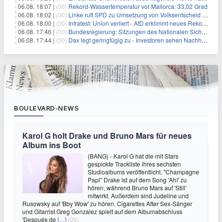
06.08. 18:07 |
(00)
Rekord-Wassertemperatur vor Mallorca: 33,02 Grad
06.08. 18:02 |
(00)
Linke ruft SPD zu Umsetzung von Volksentscheid auf
06.08. 18:00 |
(00)
Infratest: Union verliert - AfD erklimmt neues Rekordhoch
06.08. 17:46 |
(00)
Bundesregierung: Sitzungen des Nationalen Sicherheitsrates geheim
06.08. 17:44 |
(00)
Dax legt geringfügig zu - Investoren sehen Nachholpotenzial
BOULEVARD-NEWS
Karol G holt Drake und Bruno Mars für neues
Album ins Boot
(BANG) - Karol G hat die mit Stars
gespickte Trackliste ihres sechsten
Studioalbums veröffentlicht. "Champagne
Papi" Drake ist auf dem Song 'Ahí' zu
hören, während Bruno Mars auf 'Still'
mitwirkt. Außerdem sind Judeline und
Rusowsky auf 'Bby Wow' zu hören. Cigarettes After Sex-Sänger
und Gitarrist Greg Gonzalez spielt auf dem Albumabschluss
'Después de
[…]
(00)