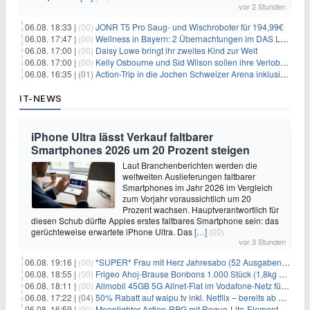
vor 2 Stunden
06.08. 18:33 |
(00)
JONR T5 Pro Saug- und Wischroboter für 194,99€
06.08. 17:47 |
(00)
Wellness in Bayern: 2 Übernachtungen im DAS LUDWIG Sports Resort inkl. HP + Wellness ab 174€ p.P.
06.08. 17:00 |
(00)
Daisy Lowe bringt ihr zweites Kind zur Welt
06.08. 17:00 |
(00)
Kelly Osbourne und Sid Wilson sollen ihre Verlobung gelöst haben
06.08. 16:35 |
(01)
Action-Trip in die Jochen Schweizer Arena inklusive Premium Hotel und Frühstück ab 59€ p.P.
IT-NEWS
iPhone Ultra lässt Verkauf faltbarer
Smartphones 2026 um 20 Prozent steigen
Laut Branchenberichten werden die
weltweiten Auslieferungen faltbarer
Smartphones im Jahr 2026 im Vergleich
zum Vorjahr voraussichtlich um 20
Prozent wachsen. Hauptverantwortlich für
diesen Schub dürfte Apples erstes faltbares Smartphone sein: das
gerüchteweise erwartete iPhone Ultra. Das
[…]
(00)
vor 3 Stunden
06.08. 19:16 |
(00)
*SUPER* Frau mit Herz Jahresabo (52 Ausgaben) für 161,40€ + bis zu 150€ Prämie
06.08. 18:55 |
(00)
Frigeo Ahoj-Brause Bonbons 1.000 Stück (1,8kg Eimer) für 6,29€
06.08. 18:11 |
(00)
Allmobil 45GB 5G Allnet-Flat im Vodafone-Netz für eff. 5,91€/Monat dank 50€ Wechselbonus + 0€ AG
06.08. 17:22 |
(04)
50% Rabatt auf waipu.tv inkl. Netflix – bereits ab 9€/Monat (statt 17,99€)
06.08. 16:59 |
(00)
Moonlighter Action-RPG mit Rogue-Lite-Elementen kostenlos bei Steam