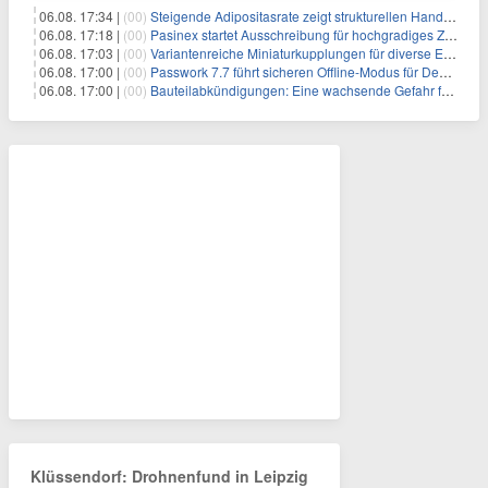
06.08. 17:34 |
(00)
Steigende Adipositasrate zeigt strukturellen Handlungsbedarf bei der Ernährung schulpflichtiger Kinder
06.08. 17:18 |
(00)
Pasinex startet Ausschreibung für hochgradiges Zinksulfidkonzentrat mit Germanium- und Silbergehalten und stellt ein Betriebsupdate bereit
06.08. 17:03 |
(00)
Variantenreiche Miniaturkupplungen für diverse Einsatzbereiche
06.08. 17:00 |
(00)
Passwork 7.7 führt sicheren Offline-Modus für Desktop- und Mobile-Apps ein
06.08. 17:00 |
(00)
Bauteilabkündigungen: Eine wachsende Gefahr für industrielle Elektroniksysteme
Klüssendorf: Drohnenfund in Leipzig