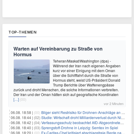
TOP-THEMEN
Warten auf Vereinbarung zu Straße von
Hormus
Teheran/Maskat/Washington (dpa) -
Während der Iran nach eigenen Angaben
kurz vor einer Einigung mit dem Oman
über die Schifffahrt durch die Straße von
Hormus steht, weist US-Präsident Donald
Trump Berichte über Waffenengpässe
zurück und droht Menschen, die solche Informationen verbreiten.
Der Iran und der Oman hätten sich auf geografische Koordinaten
[…]
(00)
vor 2 Minuten
06.08. 18:58 |
(00)
Bilger sieht Restrisiko für Drohnen-Anschläge an Flughäfen
06.08. 18:44 |
(02)
Studie: Wirtschaft droht Milliardenverlust durch Niedrigwasser
06.08. 18:42 |
(04)
Verfassungsschutz beobachtet AfD-Abgeordneten Nolte
06.08. 18:40 |
(03)
Sprengstoff-Drohne in Leipzig: Semtex im Spiel
06.08. 18:20 |
(00)
Ex-Caritas-Chef kritisiert abschlagsfreie Rente nach 45 Jahren