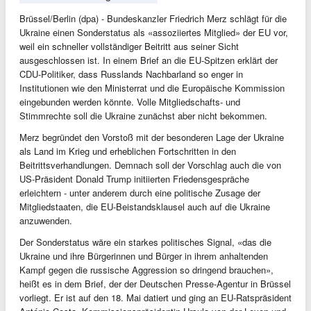
Brüssel/Berlin (dpa) - Bundeskanzler Friedrich Merz schlägt für die
Ukraine einen Sonderstatus als «assoziiertes Mitglied» der EU vor,
weil ein schneller vollständiger Beitritt aus seiner Sicht
ausgeschlossen ist. In einem Brief an die EU-Spitzen erklärt der
CDU-Politiker, dass Russlands Nachbarland so enger in
Institutionen wie den Ministerrat und die Europäische Kommission
eingebunden werden könnte. Volle Mitgliedschafts- und
Stimmrechte soll die Ukraine zunächst aber nicht bekommen.
Merz begründet den Vorstoß mit der besonderen Lage der Ukraine
als Land im Krieg und erheblichen Fortschritten in den
Beitrittsverhandlungen. Demnach soll der Vorschlag auch die von
US-Präsident Donald Trump initiierten Friedensgespräche
erleichtern - unter anderem durch eine politische Zusage der
Mitgliedstaaten, die EU-Beistandsklausel auch auf die Ukraine
anzuwenden.
Der Sonderstatus wäre ein starkes politisches Signal, «das die
Ukraine und ihre Bürgerinnen und Bürger in ihrem anhaltenden
Kampf gegen die russische Aggression so dringend brauchen»,
heißt es in dem Brief, der der Deutschen Presse-Agentur in Brüssel
vorliegt. Er ist auf den 18. Mai datiert und ging an EU-Ratspräsident