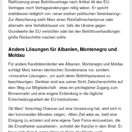
Ratifizierung eines Beitrittsvertrags nach Artikel 49 des EU-
Vertrages noch Vertragsänderungen nötig wären. Er spricht
stattdessen lediglich von «einer starken politischen Vereinbarung».
Zur Absicherung sieht Merz einen Rückfallmechanismus oder
alternativ eine Verfallsklausel vor, falls die Ukraine gegen
Grundwerte der EU verstoßen oder bei den Beitrittsverhandlungen
große Rückschritte machen sollte.
Andere Lösungen für Albanien, Montenegro und
Moldau
Für andere Kandidatenländer wie Albanien, Montenegro und Moldau
schlägt Merz keinen identischen Sonderstatus vor, sondern
«innovative Lösungen», um auch deren Beitrittsprozesse zu
beschleunigen. Denkbar sind aus seiner Sicht Zwischenschritte auf
dem Weg zur Mitgliedschaft - etwa ein privilegierter Zugang zum
Binnenmarkt und eine engere Einbindung in die tägliche
Entscheidungsarbeit der EU-Institutionen.
Ob Merz' Vorschlag Chancen auf eine Umsetzung hat, wird sich in
den kommenden Monaten zeigen. «Mein Ziel wäre es, bald eine
Einigung zu erzielen und eine eigene Task Force einzusetzen, die
die Einzelheiten ausarbeitet», schreibt der Kanzler in dem Brief. Er
freue sich darauf, seine Ideen im Kreis der Staats- und