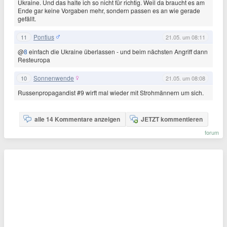
Ukraine. Und das halte ich so nicht für richtig. Weil da braucht es am
Ende gar keine Vorgaben mehr, sondern passen es an wie gerade
gefällt.
Pontius
11
21.05. um 08:11
@
8
einfach die Ukraine überlassen - und beim nächsten Angriff dann
Resteuropa
Sonnenwende
10
21.05. um 08:08
Russenpropagandist #9 wirft mal wieder mit Strohmännern um sich.
alle 14 Kommentare anzeigen
JETZT kommentieren
forum