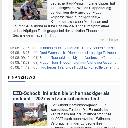
deutsche Rad-Meisterin Liane Lippert hat
ihren insgesamt zweiten Etappenerfolg
bei der Tour de France der Frauen
verpasst. Nach hügeligen 153,4
Kilometern zwischen Montbrison und
Tournon-sur-Rhone musste sich die 28-Jährige im Sprint einer
siebenköpfigen Fluchtgruppe bei der sechsten Etappe als
Sechste geschlagen
[…]
(00)
vor 1 Stunde
06.08. 17:05 |
(02)
Infantino räumt Fehler ein - UEFA: Ändert nichts an Boykott
06.08. 16:05 |
(00)
Real-Wechsel fix: Diomande ist Leipzigs Rekordtransfer
06.08. 09:12 |
(01)
Frauen-Tour erklimmt Mythos Ventoux: «Können alles schaffen»
05.08. 18:08 |
(03)
Frauen-Tour: Niedermaier nun Vierte der Gesamtwertung
05.08. 14:12 |
(05)
Figo fordert Infantinos Rücktritt: «Er sollte gehen. Jetzt»
FINANZNEWS
EZB-Schock: Inflation bleibt hartnäckiger als
gedacht – 2027 wird zum kritischen Test
EZB erhöht Inflationsprognose – Ein
warnendes Zeichen Die Europäische
Zentralbank hat ihre Inflationsprognose
für 2027 nach oben revidiert. Während
Verbraucher in der Eurozone ihre
Inflationserwartungen senken und wieder