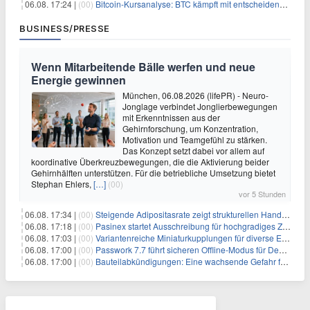
06.08. 17:24 |
(00)
Bitcoin-Kursanalyse: BTC kämpft mit entscheidender $65K-Hürde, während sich ein Liquidationscluster aufbaut
BUSINESS/PRESSE
Wenn Mitarbeitende Bälle werfen und neue
Energie gewinnen
München, 06.08.2026 (lifePR) - Neuro-
Jonglage verbindet Jonglierbewegungen
mit Erkenntnissen aus der
Gehirnforschung, um Konzentration,
Motivation und Teamgefühl zu stärken.
Das Konzept setzt dabei vor allem auf
koordinative Überkreuzbewegungen, die die Aktivierung beider
Gehirnhälften unterstützen. Für die betriebliche Umsetzung bietet
Stephan Ehlers,
[…]
(00)
vor 5 Stunden
06.08. 17:34 |
(00)
Steigende Adipositasrate zeigt strukturellen Handlungsbedarf bei der Ernährung schulpflichtiger Kinder
06.08. 17:18 |
(00)
Pasinex startet Ausschreibung für hochgradiges Zinksulfidkonzentrat mit Germanium- und Silbergehalten und stellt ein Betriebsupdate bereit
06.08. 17:03 |
(00)
Variantenreiche Miniaturkupplungen für diverse Einsatzbereiche
06.08. 17:00 |
(00)
Passwork 7.7 führt sicheren Offline-Modus für Desktop- und Mobile-Apps ein
06.08. 17:00 |
(00)
Bauteilabkündigungen: Eine wachsende Gefahr für industrielle Elektroniksysteme