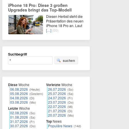
iPhone 18 Pro: Diese 3 großen
Upgrades bringt das Top-Modell
Diesen Herbst steht die
Präsentation des neuen
iPhone 18 Pro an. Laut
[…]
(00)
Suchbegriff
suchen
Diese
Woche
Vorletzte
Woche
06.08.2026
26.07.2026
(Heute)
(So)
05.08.2026
25.07.2026
(Gestern)
(Sa)
04.08.2026
24.07.2026
(Di)
(Fr)
03.08.2026
23.07.2026
(Mo)
(Do)
22.07.2026
(Mi)
Letzte
Woche
21.07.2026
(Di)
02.08.2026
(So)
20.07.2026
(Mo)
01.08.2026
(Sa)
Top
News
31.07.2026
(Fr)
30.07.2026
Populäre News
(Do)
(14d)