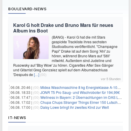
BOULEVARD-NEWS
Karol G holt Drake und Bruno Mars für neues
Album ins Boot
(BANG) - Karol G hat die mit Stars
gespickte Trackliste ihres sechsten
Studioalbums veröffentlicht. "Champagne
Papi" Drake ist auf dem Song 'Ahí' zu
hören, während Bruno Mars auf 'Still'
mitwirkt. Außerdem sind Judeline und
Rusowsky auf 'Bby Wow' zu hören. Cigarettes After Sex-Sänger
und Gitarrist Greg Gonzalez spielt auf dem Albumabschluss
'Después de
[…]
(00)
vor 5 Stunden
06.08. 20:46 |
(00)
Midea Waschmaschine 8 kg Energieklasse A-10% 1400 U/Min für 289,97€
06.08. 18:33 |
(00)
JONR T5 Pro Saug- und Wischroboter für 194,99€
06.08. 17:47 |
(00)
Wellness in Bayern: 2 Übernachtungen im DAS LUDWIG Sports Resort inkl. HP + Wellness ab 174€ p.P.
06.08. 17:02 |
(00)
Chupa Chups Stranger Things Eimer 150 Lutscher für 21,95€
06.08. 17:00 |
(00)
Daisy Lowe bringt ihr zweites Kind zur Welt
IT-NEWS