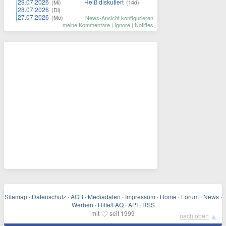
29.07.2026
Heiß diskutiert
(Mi)
(14d)
28.07.2026
(Di)
27.07.2026
(Mo)
News-Ansicht konfigurieren
meine Kommentare
|
Ignore
|
Notifies
Sitemap
·
Datenschutz
·
AGB
·
Mediadaten
·
Impressum
·
Home
·
Forum
·
News
·
Werben
·
Hilfe/FAQ
·
API
·
RSS
♡
mit
seit 1999
▲
nach oben