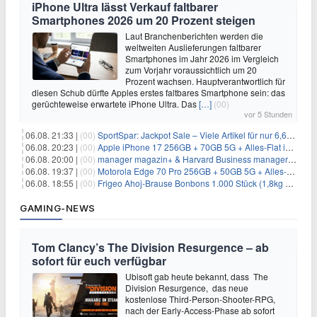
iPhone Ultra lässt Verkauf faltbarer
Smartphones 2026 um 20 Prozent steigen
Laut Branchenberichten werden die
weltweiten Auslieferungen faltbarer
Smartphones im Jahr 2026 im Vergleich
zum Vorjahr voraussichtlich um 20
Prozent wachsen. Hauptverantwortlich für
diesen Schub dürfte Apples erstes faltbares Smartphone sein: das
gerüchteweise erwartete iPhone Ultra. Das
[…]
(00)
vor 5 Stunden
06.08. 21:33 |
(00)
SportSpar: Jackpot Sale – Viele Artikel für nur 6,66€ – nur 48 Stunden
06.08. 20:23 |
(00)
Apple iPhone 17 256GB + 70GB 5G + Alles-Flat im Vodafone-Netz für 34,99€/Monat – eff. 4,65€/Monat
06.08. 20:00 |
(00)
manager magazin+ & Harvard Business manager+ Digital-Kombi-Abo 1 Monat kostenlos
06.08. 19:37 |
(00)
Motorola Edge 70 Pro 256GB + 50GB 5G + Alles-Flat im Vodafone-Netz für 19,99€/Monat – eff. 0,61€/Monat
06.08. 18:55 |
(00)
Frigeo Ahoj-Brause Bonbons 1.000 Stück (1,8kg Eimer) für 6,29€
GAMING-NEWS
Tom Clancy’s The Division Resurgence – ab
sofort für euch verfügbar
Ubisoft gab heute bekannt, dass The
Division Resurgence, das neue
kostenlose Third-Person-Shooter-RPG,
nach der Early-Access-Phase ab sofort