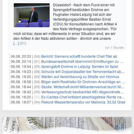
Düsseldorf - Nach dem Fund einer mit
Sprengstoff bestückten Drohne am
Flughafen Halle/Leipzig hat sich der
Verteidigungspolitiker Bastian Ernst
(CDU) für Konsultationen nach Artikel 4
des Nato-Vertrags ausgesprochen. "Für
mich ist klar, dass wir mittlerweile in einer Situation sind, wo wir
den Artikel 4 der Nato aktivieren sollten - ähnlich wie unsere
[…]
(01)
vor 1 Stunde
06.08. 20:33 |
(04)
Bericht: Siemens schafft hunderte Chef-Titel ab
06.08. 20:14 |
(01)
Bundesanwaltschaft übernimmt Ermittlungen zu Drohnenvorfall
06.08. 19:54 |
(05)
Sprengstoff-Drohne in Leipzig: Semtex im Spiel
06.08. 19:23 |
(08)
Schulze will Doppelstaatler bei Terrorverdacht abschieben
06.08. 19:20 |
(03)
Warten auf Vereinbarung zu Straße von Hormus
06.08. 18:58 |
(04)
Bilger sieht Restrisiko für Drohnen-Anschläge an Flughäfen
06.08. 18:44 |
(03)
Studie: Wirtschaft droht Milliardenverlust durch Niedrigwasser
06.08. 18:42 |
(05)
Verfassungsschutz beobachtet AfD-Abgeordneten Nolte
06.08. 18:20 |
(00)
Ex-Caritas-Chef kritisiert abschlagsfreie Rente nach 45 Jahren
06.08. 18:07 |
(04)
Rekord-Wassertemperatur vor Mallorca: 33,02 Grad