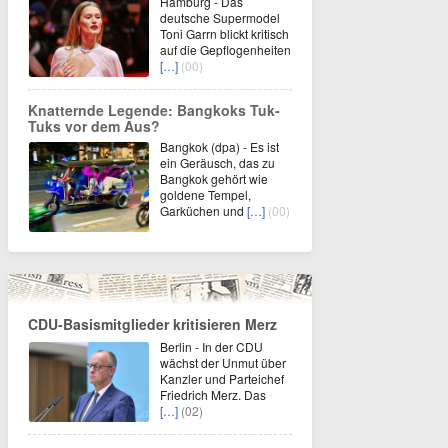
Hamburg - Das
deutsche Supermodel
Toni Garrn blickt kritisch
auf die Gepflogenheiten
[…]
(00)
Knatternde Legende: Bangkoks Tuk-
Tuks vor dem Aus?
Bangkok (dpa) - Es ist
ein Geräusch, das zu
Bangkok gehört wie
goldene Tempel,
Garküchen und
[…]
(00)
CDU-Basismitglieder kritisieren Merz
Berlin - In der CDU
wächst der Unmut über
Kanzler und Parteichef
Friedrich Merz. Das
[…]
(02)