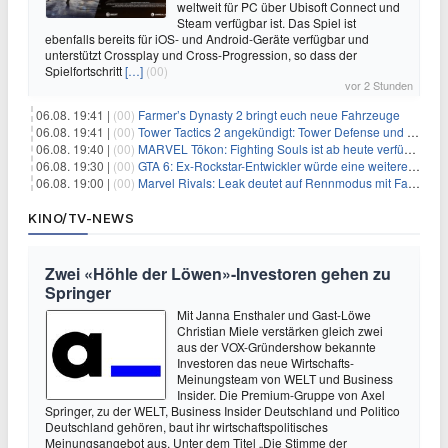
weltweit für PC über Ubisoft Connect und
Steam verfügbar ist. Das Spiel ist
ebenfalls bereits für iOS- und Android-Geräte verfügbar und
unterstützt Crossplay und Cross-Progression, so dass der
Spielfortschritt
[…]
(00)
vor 2 Stunden
06.08. 19:41 |
(00)
Farmer’s Dynasty 2 bringt euch neue Fahrzeuge
06.08. 19:41 |
(00)
Tower Tactics 2 angekündigt: Tower Defense und Deckbuilding Kombo kehrt zurück
06.08. 19:40 |
(00)
MARVEL Tōkon: Fighting Souls ist ab heute verfügbar
06.08. 19:30 |
(00)
GTA 6: Ex-Rockstar-Entwickler würde eine weitere Verschiebung nicht überraschen
06.08. 19:00 |
(00)
Marvel Rivals: Leak deutet auf Rennmodus mit Fahrzeugen hin
KINO/TV-NEWS
Zwei «Höhle der Löwen»-Investoren gehen zu
Springer
Mit Janna Ensthaler und Gast-Löwe
Christian Miele verstärken gleich zwei
aus der VOX-Gründershow bekannte
Investoren das neue Wirtschafts-
Meinungsteam von WELT und Business
Insider. Die Premium-Gruppe von Axel
Springer, zu der WELT, Business Insider Deutschland und Politico
Deutschland gehören, baut ihr wirtschaftspolitisches
Meinungsangebot aus. Unter dem Titel „Die Stimme der