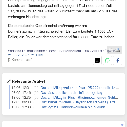
kostete am Donnerstagnachmittag gegen 17 Uhr deutscher Zeit
107,70 US-Dollar, das waren 2,6 Prozent mehr als am Schluss des
vorherigen Handelstags.
Die europäische Gemeinschaftswährung war am
Donnerstagnachmittag schwächer: Ein Euro kostete 1,1588 US-
Dollar, ein Dollar war dementsprechend für 0,8630 Euro zu haben.
Wirtschaft / Deutschland / Börse / Börsenbericht / Dax / Airbus / Ölpreis
21.05.2026
·
17:43 Uhr
[0 Kommentare]
🔗 Relevante Artikel
18.06. 12:31 |
(00)
Dax am Mittag weiter im Plus - 25.000er bleibt kritische Marke
08.05. 17:46 |
(00)
Dax lässt deutlich nach - Infineon gefragt
13.05. 12:35 |
(00)
Dax am Mittag im Plus - Rheinmetall erneut Schlusslicht
12.05. 09:33 |
(00)
Dax startet im Minus - Bayer nach starken Quartalszahlen gefragt
13.05. 17:38 |
(00)
Dax legt zu - Handelsvolumen bleibt dünn