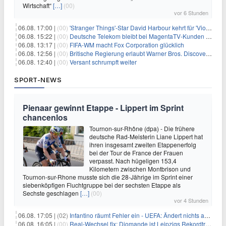
Wirtschaft“
[…]
(00)
vor 6 Stunden
06.08. 17:00 |
(00)
'Stranger Things'-Star David Harbour kehrt für 'Violent Night 2' zurück – Kristen Bell stößt zur Besetzung
06.08. 15:22 |
(00)
Deutsche Telekom bleibt bei MagentaTV-Kunden vage
06.08. 13:17 |
(00)
FIFA-WM macht Fox Corporation glücklich
06.08. 12:56 |
(00)
Britische Regierung erlaubt Warner Bros. Discovery-Übernahme
06.08. 12:40 |
(00)
Versant schrumpft weiter
SPORT-NEWS
Pienaar gewinnt Etappe - Lippert im Sprint
chancenlos
Tournon-sur-Rhône (dpa) - Die frühere
deutsche Rad-Meisterin Liane Lippert hat
ihren insgesamt zweiten Etappenerfolg
bei der Tour de France der Frauen
verpasst. Nach hügeligen 153,4
Kilometern zwischen Montbrison und
Tournon-sur-Rhone musste sich die 28-Jährige im Sprint einer
siebenköpfigen Fluchtgruppe bei der sechsten Etappe als
Sechste geschlagen
[…]
(00)
vor 4 Stunden
06.08. 17:05 |
(02)
Infantino räumt Fehler ein - UEFA: Ändert nichts an Boykott
06.08. 16:05 |
(00)
Real-Wechsel fix: Diomande ist Leipzigs Rekordtransfer