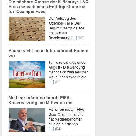
Die nächste Grenze der K-Beauty: L&C
Bios menschliches Fett-Injektionsziel
für 'Ozempic Face'
Der Aufstieg des
'Ozempic Face' Der
Begriff 'Ozempic Face'
hat sich als
Bezeichnung
[…]
(00)
Bause stellt neue International-Bauern
vor
Tun wird sie dies ende
August - Die Sendung
macht sich zum neunten
Mal auf den Weg in die
[…]
(00)
Medien: Infantino beruft FIFA-
Krisensitzung am Mittwoch ein
München (dpa) - FIFA-
Boss Gianni Infantino
hat Medienberichten
zufolge für diesen
[…]
(04)