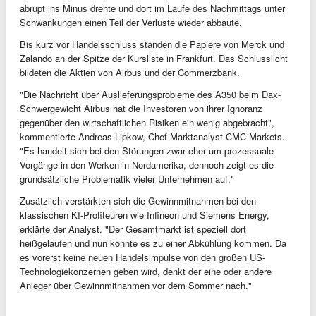
abrupt ins Minus drehte und dort im Laufe des Nachmittags unter
Schwankungen einen Teil der Verluste wieder abbaute.
Bis kurz vor Handelsschluss standen die Papiere von Merck und
Zalando an der Spitze der Kursliste in Frankfurt. Das Schlusslicht
bildeten die Aktien von Airbus und der Commerzbank.
"Die Nachricht über Auslieferungsprobleme des A350 beim Dax-
Schwergewicht Airbus hat die Investoren von ihrer Ignoranz
gegenüber den wirtschaftlichen Risiken ein wenig abgebracht",
kommentierte Andreas Lipkow, Chef-Marktanalyst CMC Markets.
"Es handelt sich bei den Störungen zwar eher um prozessuale
Vorgänge in den Werken in Nordamerika, dennoch zeigt es die
grundsätzliche Problematik vieler Unternehmen auf."
Zusätzlich verstärkten sich die Gewinnmitnahmen bei den
klassischen KI-Profiteuren wie Infineon und Siemens Energy,
erklärte der Analyst. "Der Gesamtmarkt ist speziell dort
heißgelaufen und nun könnte es zu einer Abkühlung kommen. Da
es vorerst keine neuen Handelsimpulse von den großen US-
Technologiekonzernen geben wird, denkt der eine oder andere
Anleger über Gewinnmitnahmen vor dem Sommer nach."