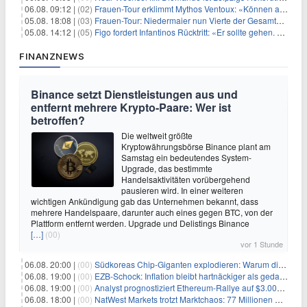
06.08. 09:12 |
(02)
Frauen-Tour erklimmt Mythos Ventoux: «Können alles schaffen»
05.08. 18:08 |
(03)
Frauen-Tour: Niedermaier nun Vierte der Gesamtwertung
05.08. 14:12 |
(05)
Figo fordert Infantinos Rücktritt: «Er sollte gehen. Jetzt»
FINANZNEWS
Binance setzt Dienstleistungen aus und
entfernt mehrere Krypto-Paare: Wer ist
betroffen?
Die weltweit größte
Kryptowährungsbörse Binance plant am
Samstag ein bedeutendes System-
Upgrade, das bestimmte
Handelsaktivitäten vorübergehend
pausieren wird. In einer weiteren
wichtigen Ankündigung gab das Unternehmen bekannt, dass
mehrere Handelspaare, darunter auch eines gegen BTC, von der
Plattform entfernt werden. Upgrade und Delistings Binance
[…]
(00)
vor 1 Stunde
06.08. 20:00 |
(00)
Südkoreas Chip-Giganten explodieren: Warum dieser Rekord-Tag die KI-Branche erschüttert
06.08. 19:00 |
(00)
EZB-Schock: Inflation bleibt hartnäckiger als gedacht – 2027 wird zum kritischen Test
06.08. 19:00 |
(00)
Analyst prognostiziert Ethereum-Rallye auf $3.000 nach entscheidendem On-Chain-Ausbruch
06.08. 18:00 |
(00)
NatWest Markets trotzt Marktchaos: 77 Millionen Pfund Gewinn im ersten Halbjahr