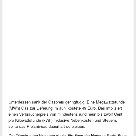
Unterdessen sank der Gaspreis geringfügig: Eine Megawattstunde
(MWh) Gas zur Lieferung im Juni kostete 49 Euro. Das impliziert
einen Verbraucherpreis von mindestens rund neun bis zwölf Cent
pro Kilowattstunde (kWh) inklusive Nebenkosten und Steuern,
sollte das Preisniveau dauerhaft so bleiben.
Der Ölpreis stieg hingegen stark: Ein Fass der Nordsee-Sorte Brent