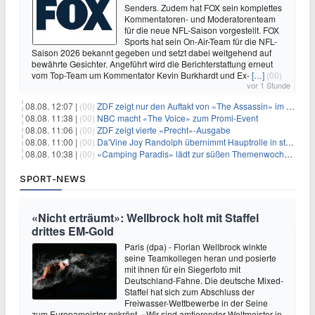
Senders. Zudem hat FOX sein komplettes
Kommentatoren- und Moderatorenteam
für die neue NFL-Saison vorgestellt. FOX
Sports hat sein On-Air-Team für die NFL-
Saison 2026 bekannt gegeben und setzt dabei weitgehend auf
bewährte Gesichter. Angeführt wird die Berichterstattung erneut
vom Top-Team um Kommentator Kevin Burkhardt und Ex-
[…]
(00)
vor 1 Stunde
08.08. 12:07 |
(00)
ZDF zeigt nur den Auftakt von «The Assassin» im Fernsehen
08.08. 11:38 |
(00)
NBC macht «The Voice» zum Promi-Event
08.08. 11:06 |
(00)
ZDF zeigt vierte «Precht»-Ausgabe
08.08. 11:00 |
(00)
Da'Vine Joy Randolph übernimmt Hauptrolle in starbesetzter schwarzer Komödie
08.08. 10:38 |
(00)
«Camping Paradis» lädt zur süßen Themenwoche ein
SPORT-NEWS
«Nicht erträumt»: Wellbrock holt mit Staffel
drittes EM-Gold
Paris (dpa) - Florian Wellbrock winkte
seine Teamkollegen heran und posierte
mit ihnen für ein Siegerfoto mit
Deutschland-Fahne. Die deutsche Mixed-
Staffel hat sich zum Abschluss der
Freiwasser-Wettbewerbe in der Seine
zum Europameister gekrönt. «Wir sind amtierender Weltmeister in