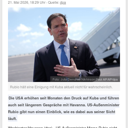
21. Mai 2026, 18:29 Uhr
·
Quelle:
dpa
Foto: Julia Demaree Nikhinson/Pool AP/AP/dpa
Rubio hält eine Einigung mit Kuba aktuell nicht für wahrscheinlich.
Die USA erhöhen seit Monaten den Druck auf Kuba und führen
auch seit längerem Gespräche mit Havanna. US-Außenminister
Rubio gibt nun einen Einblick, wie es dabei aus seiner Sicht
läuft.
Washington/Havanna (dpa) - US-Außenminister Marco Rubio sieht