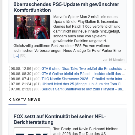
überraschendes PS5-Update mit gewünschter
Komfortfunktion
Marvel’s Spider-Man 2 erhält ein neues
Update für die PlayStation 5. Insomniac
Games hat Patch 1.005 veröffentlicht und
damit nicht nur neue Inhalte hinzugefügt,
sondern auch eine von Spielern
gewünschte Funktion umgesetzt.
Gleichzeitig profitieren Besitzer einer PS5 Pro von weiteren
technischen Verbesserungen. Neue Anzüge für Peter Parker Eine
[…]
(00)
vor 16 Minuten
08.08. 12:56 |
(00)
GTA 6 ohne Disc: Take-Two erklärt die Entscheidung für Download-Codes
08.08. 08:30 |
(00)
GTA 6 Online bleibt ein Rätsel – Insider stellt das neue Gerücht klar
08.08. 07:41 |
(00)
THQ Nordic Showcase 2026 – Erhaltet mehr Informationen
07.08. 21:24 |
(01)
Ubisoft feiert das 25-jährige Jubiläum der Tom Clancy’s Ghost Recon-Reihe
07.08. 21:23 |
(00)
Serious Sam: Shatterverse lädt zum Playtest – und erscheint schon bald!
KINO/TV-NEWS
FOX setzt auf Kontinuität bei seiner NFL-
Berichterstattung
Tom Brady und Kevin Burkhardt bleiben
auch 2026 das Top-Duo des US-