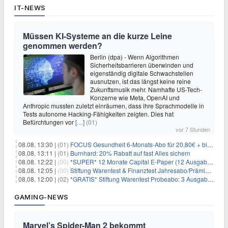
IT-NEWS
Müssen KI-Systeme an die kurze Leine
genommen werden?
Berlin (dpa) - Wenn Algorithmen
Sicherheitsbarrieren überwinden und
eigenständig digitale Schwachstellen
ausnutzen, ist das längst keine reine
Zukunftsmusik mehr. Namhafte US-Tech-
Konzerne wie Meta, OpenAI und
Anthropic mussten zuletzt einräumen, dass ihre Sprachmodelle in
Tests autonome Hacking-Fähigkeiten zeigten. Dies hat
Befürchtungen vor
[…]
(01)
vor 7 Stunden
08.08. 13:30 |
(01)
FOCUS Gesundheit 6-Monats-Abo für 20,80€ + bis zu 20€ Prämie
08.08. 13:11 |
(01)
Burnhard: 20% Rabatt auf fast Alles sichern
08.08. 12:22 |
(00)
*SUPER* 12 Monate Capital E-Paper (12 Ausgaben) für NUR 7€ (statt 80,04€)
08.08. 12:05 |
(00)
Stiftung Warentest & Finanztest Jahresabo/Prämienabo für 35€ + Buchprämie
08.08. 12:00 |
(02)
*GRATIS* Stiftung Warentest Probeabo: 3 Ausgaben gratis im Wert von 25,20€
GAMING-NEWS
Marvel’s Spider-Man 2 bekommt