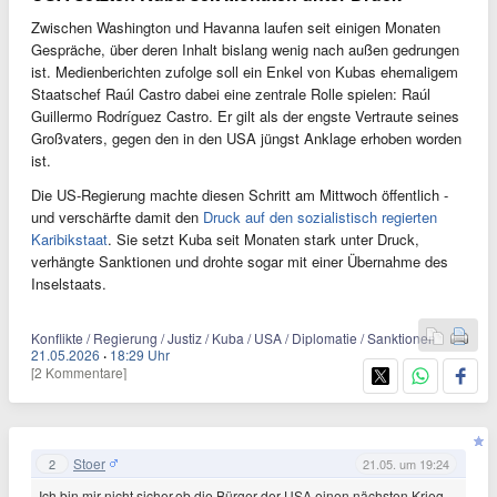
Zwischen Washington und Havanna laufen seit einigen Monaten
Gespräche, über deren Inhalt bislang wenig nach außen gedrungen
ist. Medienberichten zufolge soll ein Enkel von Kubas ehemaligem
Staatschef Raúl Castro dabei eine zentrale Rolle spielen: Raúl
Guillermo Rodríguez Castro. Er gilt als der engste Vertraute seines
Großvaters, gegen den in den USA jüngst Anklage erhoben worden
ist.
Die US-Regierung machte diesen Schritt am Mittwoch öffentlich -
und verschärfte damit den
Druck auf den sozialistisch regierten
Karibikstaat
. Sie setzt Kuba seit Monaten stark unter Druck,
verhängte Sanktionen und drohte sogar mit einer Übernahme des
Inselstaats.
Konflikte / Regierung / Justiz / Kuba / USA / Diplomatie / Sanktionen
21.05.2026
·
18:29 Uhr
[2 Kommentare]
Stoer
2
21.05. um 19:24
Ich bin mir nicht sicher,ob die Bürger der USA einen nächsten Krieg