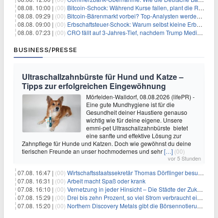
08.08. 10:00 |
(00)
Bitcoin-Schock: Während Kurse fallen, plant die Regierung die Steuer-Bombe
08.08. 09:29 |
(00)
Bitcoin-Bärenmarkt vorbei? Top-Analysten werden optimistisch, aber die Geschichte sagt etwas anderes
08.08. 09:00 |
(00)
Erbschaftsteuer-Schock: Warum selbst kleine Erbschaften den Fiskus Millionen kosten
08.08. 07:23 |
(00)
CRO fällt auf 3-Jahres-Tief, nachdem Trump Media zwei große Crypto.com-Deals storniert
BUSINESS/PRESSE
Ultraschallzahnbürste für Hund und Katze –
Tipps zur erfolgreichen Eingewöhnung
Mörfelden-Walldorf, 08.08.2026 (lifePR) -
Eine gute Mundhygiene ist für die
Gesundheit deiner Haustiere genauso
wichtig wie für deine eigene. Unsere
emmi-pet Ultraschallzahnbürste bietet
eine sanfte und effektive Lösung zur
Zahnpflege für Hunde und Katzen. Doch wie gewöhnst du deine
tierischen Freunde an unser hochmodernes und sehr
[…]
(00)
vor 5 Stunden
07.08. 16:47 |
(00)
Wirtschaftsstaatssekretär Thomas Dörflinger besucht Handwerksbetrieb im Kammerbezirk Freiburg
07.08. 16:31 |
(00)
Arbeit macht Spaß oder krank
07.08. 16:10 |
(00)
Vernetzung in jeder Hinsicht – Die Städte der Zukunft sind grün-blau
07.08. 15:29 |
(00)
Drei bis zehn Prozent, so viel Strom verbraucht ein Aufzug im Gebäude
07.08. 15:20 |
(00)
Northern Discovery Metals gibt die Börsennotierung an der Frankfurter Wertpapierbörse bekannt