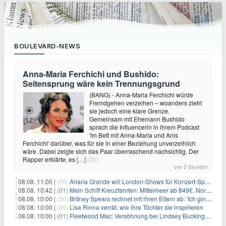
BOULEVARD-NEWS
Anna-Maria Ferchichi und Bushido:
Seitensprung wäre kein Trennungsgrund
(BANG) - Anna-Maria Ferchichi würde
Fremdgehen verzeihen – woanders zieht
sie jedoch eine klare Grenze.
Gemeinsam mit Ehemann Bushido
sprach die Influencerin in ihrem Podcast
'Im Bett mit Anna-Maria und Anis
Ferchichi' darüber, was für sie in einer Beziehung unverzeihlich
wäre. Dabei zeigte sich das Paar überraschend nachsichtig. Der
Rapper erklärte, es
[…]
(00)
vor 2 Stunden
08.08. 11:00 |
(00)
Ariana Grande will London-Shows für Konzert-Special filmen
08.08. 10:42 |
(01)
Mein Schiff Kreuzfahrten: Mittelmeer ab 849€, Norwegen ab 999€ p.P.
08.08. 10:00 |
(00)
Britney Spears rechnet mit ihren Eltern ab: 'Ich ging zwei Monate lang auf die Knie und weinte'
08.08. 10:00 |
(00)
Lisa Rinna verrät, wie ihre Töchter sie inspirieren
08.08. 10:00 |
(01)
Fleetwood Mac: Versöhnung bei Lindsey Buckingham und Stevie Nicks