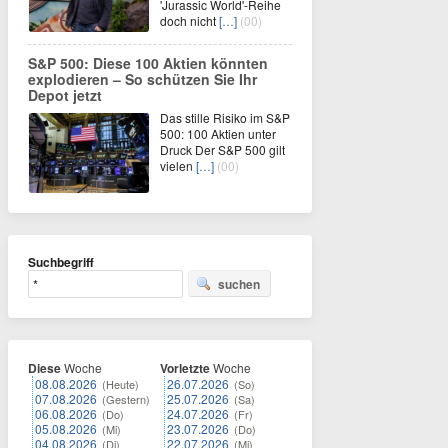
'Jurassic World'-Reihe
doch nicht
[…]
(00)
S&P 500: Diese 100 Aktien könnten
explodieren – So schützen Sie Ihr
Depot jetzt
Das stille Risiko im S&P
500: 100 Aktien unter
Druck Der S&P 500 gilt
vielen
[…]
(00)
Suchbegriff
suchen
Diese
Woche
Vorletzte
Woche
08.08.2026
26.07.2026
(Heute)
(So)
07.08.2026
25.07.2026
(Gestern)
(Sa)
06.08.2026
24.07.2026
(Do)
(Fr)
05.08.2026
23.07.2026
(Mi)
(Do)
04.08.2026
22.07.2026
(Di)
(Mi)