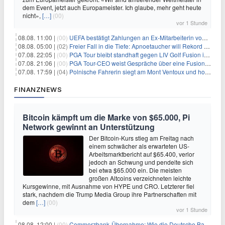
dem Event, jetzt auch Europameister. Ich glaube, mehr geht heute
nicht»,
[…]
(00)
vor 1 Stunde
08.08. 11:00 |
(00)
UEFA bestätigt Zahlungen an Ex-Mitarbeiterin von Infantino
08.08. 05:00 |
(02)
Freier Fall in die Tiefe: Apnoetaucher will Rekord brechen
07.08. 22:05 |
(00)
PGA Tour bleibt standhaft gegen LIV Golf Fusion in einem sich wandelnden Sportumfeld
07.08. 21:06 |
(00)
PGA Tour-CEO weist Gespräche über eine Fusion mit LIV Golf zurück und bekräftigt die Wettbewerbslandschaft
07.08. 17:59 |
(04)
Polnische Fahrerin siegt am Mont Ventoux und holt Tour-Gelb
FINANZNEWS
Bitcoin kämpft um die Marke von $65.000, Pi
Network gewinnt an Unterstützung
Der Bitcoin-Kurs stieg am Freitag nach
einem schwächer als erwarteten US-
Arbeitsmarktbericht auf $65.400, verlor
jedoch an Schwung und pendelte sich
bei etwa $65.000 ein. Die meisten
großen Altcoins verzeichneten leichte
Kursgewinne, mit Ausnahme von HYPE und CRO. Letzterer fiel
stark, nachdem die Trump Media Group ihre Partnerschaften mit
dem
[…]
(00)
vor 1 Stunde
08.08. 12:00 |
(00)
Commerzbank-Übernahme: Wie die Deutsche Bank im Schatten zum großen Gewinner wird