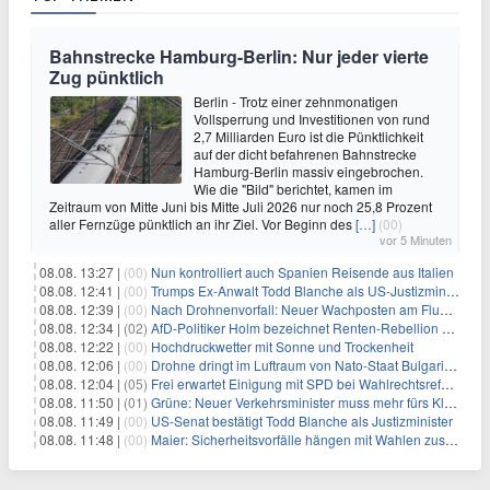
Bahnstrecke Hamburg-Berlin: Nur jeder vierte
Zug pünktlich
Berlin - Trotz einer zehnmonatigen
Vollsperrung und Investitionen von rund
2,7 Milliarden Euro ist die Pünktlichkeit
auf der dicht befahrenen Bahnstrecke
Hamburg-Berlin massiv eingebrochen.
Wie die "Bild" berichtet, kamen im
Zeitraum von Mitte Juni bis Mitte Juli 2026 nur noch 25,8 Prozent
aller Fernzüge pünktlich an ihr Ziel. Vor Beginn des
[…]
(00)
vor 5 Minuten
08.08. 13:27 |
(00)
Nun kontrolliert auch Spanien Reisende aus Italien
08.08. 12:41 |
(00)
Trumps Ex-Anwalt Todd Blanche als US-Justizminister bestätigt
08.08. 12:39 |
(00)
Nach Drohnenvorfall: Neuer Wachposten am Flughafen
08.08. 12:34 |
(02)
AfD-Politiker Holm bezeichnet Renten-Rebellion als "Rollenspiel"
08.08. 12:22 |
(00)
Hochdruckwetter mit Sonne und Trockenheit
08.08. 12:06 |
(00)
Drohne dringt im Luftraum von Nato-Staat Bulgarien ein
08.08. 12:04 |
(05)
Frei erwartet Einigung mit SPD bei Wahlrechtsreform
08.08. 11:50 |
(01)
Grüne: Neuer Verkehrsminister muss mehr fürs Klima tun
08.08. 11:49 |
(00)
US-Senat bestätigt Todd Blanche als Justizminister
08.08. 11:48 |
(00)
Maier: Sicherheitsvorfälle hängen mit Wahlen zusammen