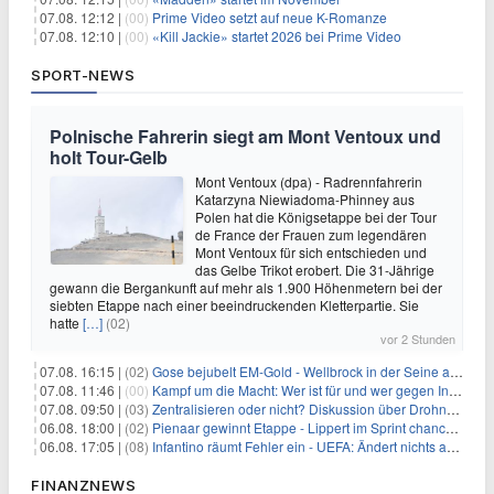
07.08. 12:12 |
(00)
Prime Video setzt auf neue K-Romanze
07.08. 12:10 |
(00)
«Kill Jackie» startet 2026 bei Prime Video
SPORT-NEWS
Polnische Fahrerin siegt am Mont Ventoux und
holt Tour-Gelb
Mont Ventoux (dpa) - Radrennfahrerin
Katarzyna Niewiadoma-Phinney aus
Polen hat die Königsetappe bei der Tour
de France der Frauen zum legendären
Mont Ventoux für sich entschieden und
das Gelbe Trikot erobert. Die 31-Jährige
gewann die Bergankunft auf mehr als 1.900 Höhenmetern bei der
siebten Etappe nach einer beeindruckenden Kletterpartie. Sie
hatte
[…]
(02)
vor 2 Stunden
07.08. 16:15 |
(02)
Gose bejubelt EM-Gold - Wellbrock in der Seine ausgebremst
07.08. 11:46 |
(00)
Kampf um die Macht: Wer ist für und wer gegen Infantino?
07.08. 09:50 |
(03)
Zentralisieren oder nicht? Diskussion über Drohnenabwehr
06.08. 18:00 |
(02)
Pienaar gewinnt Etappe - Lippert im Sprint chancenlos
06.08. 17:05 |
(08)
Infantino räumt Fehler ein - UEFA: Ändert nichts an Boykott
FINANZNEWS