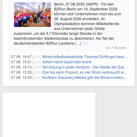
Berlin, 07.08.2026 (lifePR) - Für den
B2Run Berlin am 16. September 2026
können sich Unternehmen noch bis zum
26. August 2026 anmelden. Im
Olympiastadion kommen Mitarbeitende
aus Unternehmen jeder Größe
zusammen, um die 5,7 Kilometer lange Strecke in der
beeindruckenden Stadionkulisse zu absolvieren. Als Teil der
deutschlandweiten B2Run Laufserie
[…]
(00)
vor 7 Stunden
07.08. 16:47 |
(00)
Wirtschaftsstaatssekretär Thomas Dörflinger besucht Handwerksbetrieb im Kammerbezirk Freiburg
07.08. 16:31 |
(00)
Arbeit macht Spaß oder krank
07.08. 16:10 |
(00)
Vernetzung in jeder Hinsicht – Die Städte der Zukunft sind grün-blau
07.08. 15:29 |
(00)
Drei bis zehn Prozent, so viel Strom verbraucht ein Aufzug im Gebäude
07.08. 15:20 |
(00)
Northern Discovery Metals gibt die Börsennotierung an der Frankfurter Wertpapierbörse bekannt