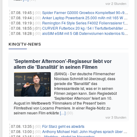
vor 2 Stunden
07.08. 19:45 |
(00)
Spider Farmer G3000 Growbox-Komplettset 90×90×180 cm für 379,99€
07.08. 19:44 |
(00)
Anker Laptop Powerbank 25.000 mAh mit 165 W refurbished für 58,39€
07.08. 19:19 |
(00)
Remington F4 Style Series F4002 Folienrasierer für 18,99€
07.08. 18:55 |
(01)
CURVER Futterbox 20 kg / 54 l Tierfutterbehälter mit Rollen für 19,99€
07.08. 18:28 |
(00)
aloSIM eSIM mit 5 GB Datenvolumen kostenlos für Windscribe-Pro-Nutzer
KINO/TV-NEWS
'September Afternoon'-Regisseur liebt vor
allem die 'Banalität' in seinen Filmen
(BANG) - Der deutsche Filmemacher
Nicolaas Schmidt ist überzeugt, dass
gerade die "Banalität" das
Interessanteste ist, was er in seinen
Filmen zeigen kann. Sein Regiedebüt
'September Afternoon' feiert am 10.
August im Wettbewerb 'Filmmakers of the Present' beim
Filmfestival von Locarno Premiere. In einer Regie-Notiz zu
seinem neuen Film erklärte
[…]
(00)
vor 3 Stunden
07.08. 13:35 |
(00)
Für Starz geht es abwärts
07.08. 13:00 |
(00)
Anthony Michael Hall: John Hughes sprach über eine Fortsetzung von 'The Breakfast Club'
07.08. 12:15 |
(00)
«Madden» startet im November