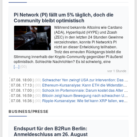
Pi Network (PI) fällt um 5% täglich, doch die
Community bleibt optimistisch
Während bekannte Altcoins wie Cardano
(ADA), Hyperliquid (HYPE) und Zcash
(ZEC) in den letzten 24 Stunden Gewinne
verzeichneten, konnte Pi Network's PI
nicht an dieser Entwicklung teilhaben.
Trotz des erneuten Rückgangs bleibt die
Stimmung innerhalb der Krypto-Community gegenüber PI äußerst
optimistisch. Schlechte Nachrichten? Es ist schwierig, eine
[…]
(00)
vor 1 Stunde
07.08. 18:00 |
(00)
Schwacher Yen zwingt USA zur Intervention: Das größte Risiko seit 15 Jahren
07.08. 17:13 |
(00)
Ethereum-Kursanalyse: Kann ETH die Widerstände der gleitenden Durchschnitte überwinden?
07.08. 17:00 |
(00)
Schock im Portemonnaie: Darum kostet das Alter deutlich mehr als Sie denken
07.08. 16:59 |
(00)
Bitcoin zeigt kaum Bewegung nach schwachen US-Arbeitsmarktdaten, Fed-Zinserhöhungschancen sinken auf 44%
07.08. 16:36 |
(00)
Ripple-Kursanalyse: Wie tief kann XRP fallen, wenn die $1-Unterstützung am Wochenende verloren geht?
BUSINESS/PRESSE
Endspurt für den B2Run Berlin:
Anmeldeschluss am 26. August