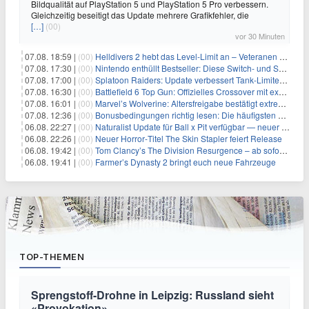
Bildqualität auf PlayStation 5 und PlayStation 5 Pro verbessern.
Gleichzeitig beseitigt das Update mehrere Grafikfehler, die
[…]
(00)
vor 30 Minuten
07.08. 18:59 |
(00)
Helldivers 2 hebt das Level-Limit an – Veteranen können endlich weiter aufsteigen
07.08. 17:30 |
(00)
Nintendo enthüllt Bestseller: Diese Switch- und Switch-2-Spiele verkaufen sich am besten
07.08. 17:00 |
(00)
Splatoon Raiders: Update verbessert Tank-Limiter und behebt Bugs
07.08. 16:30 |
(00)
Battlefield 6 Top Gun: Offizielles Crossover mit exklusiven Inhalten angekündigt
07.08. 16:01 |
(00)
Marvel’s Wolverine: Altersfreigabe bestätigt extreme Gewalt und düstere Szenen
07.08. 12:36 |
(00)
Bonusbedingungen richtig lesen: Die häufigsten Stolperfallen
06.08. 22:27 |
(00)
Naturalist Update für Ball x Pit verfügbar — neuer Content auf allen Plattformen
06.08. 22:26 |
(00)
Neuer Horror‑Titel The Skin Stapler feiert Release
06.08. 19:42 |
(00)
Tom Clancy’s The Division Resurgence – ab sofort für euch verfügbar
06.08. 19:41 |
(00)
Farmer’s Dynasty 2 bringt euch neue Fahrzeuge
TOP-THEMEN
Sprengstoff-Drohne in Leipzig: Russland sieht
«Provokation»