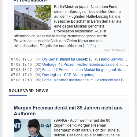
Berlin/Moskau (dpa) - Nach dem Fund
einer mit Sprengstoff bestückten Drohne
auf dem Flughafen Halle/Leipzig hat die
russische Botschaft in Berlin den Fall als
eine gegen Moskau gerichtete
Provokation bezeichnet. «Es ist
offensichtlich, dass diese hastig zusammengeschusterte
Provokation ausschließlich den Zielen Kiews und des
militaristischen Flügels der europäischen
[…]
(01)
vor 10 Minuten
07.08. 19:35 |
(00)
US-Senat stimmt für Gesetz zu Russland-Sanktionen
07.08. 18:40 |
(02)
Umfrage: 46 Prozent wollen Bundespräsident mit Politik-Erfahrung
07.08. 18:07 |
(07)
Forsa: 47 Prozent halten Merkel für geeignet als Bundespräsidentin
07.08. 17:49 |
(03)
Dax legt zu - SAP-Aktien gefragt
07.08. 17:18 |
(05)
Forsa: Mehrheit indifferent zum Geschlecht des Bundespräsidenten
BOULEVARD-NEWS
Morgan Freeman denkt mit 89 Jahren nicht ans
Aufhören
(BANG) - Auch wenn er auf die 90
zugeht, denkt Morgan Freeman
überhaupt nicht daran, sich zur Ruhe zu
setzen. Der Schauspieler blickt auf eine