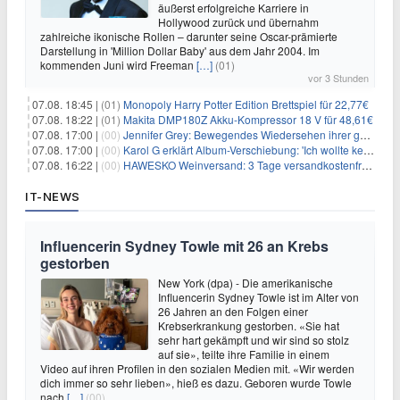
äußerst erfolgreiche Karriere in
Hollywood zurück und übernahm
zahlreiche ikonische Rollen – darunter seine Oscar-prämierte
Darstellung in 'Million Dollar Baby' aus dem Jahr 2004. Im
kommenden Juni wird Freeman
[…]
(01)
vor 3 Stunden
07.08. 18:45 |
(01)
Monopoly Harry Potter Edition Brettspiel für 22,77€
07.08. 18:22 |
(01)
Makita DMP180Z Akku-Kompressor 18 V für 48,61€
07.08. 17:00 |
(00)
Jennifer Grey: Bewegendes Wiedersehen ihrer geschiedenen Eltern kurz vor dem Tod ihrer Mutter
07.08. 17:00 |
(00)
Karol G erklärt Album-Verschiebung: 'Ich wollte keine persönliche Situation ausnutzen'
07.08. 16:22 |
(00)
HAWESKO Weinversand: 3 Tage versandkostenfrei bestellen (MBW 25€)
IT-NEWS
Influencerin Sydney Towle mit 26 an Krebs
gestorben
New York (dpa) - Die amerikanische
Influencerin Sydney Towle ist im Alter von
26 Jahren an den Folgen einer
Krebserkrankung gestorben. «Sie hat
sehr hart gekämpft und wir sind so stolz
auf sie», teilte ihre Familie in einem
Video auf ihren Profilen in den sozialen Medien mit. «Wir werden
dich immer so sehr lieben», hieß es dazu. Geboren wurde Towle
nach
[…]
(00)