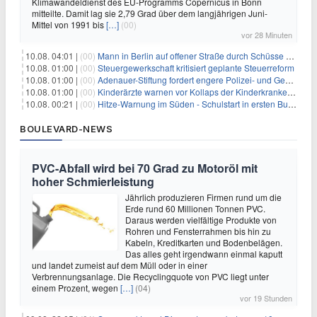
Klimawandeldienst des EU-Programms Copernicus in Bonn
mitteilte. Damit lag sie 2,79 Grad über dem langjährigen Juni-
Mittel von 1991 bis
[…]
(00)
vor 28 Minuten
10.08. 04:01 |
(00)
Mann in Berlin auf offener Straße durch Schüsse getötet
10.08. 01:00 |
(00)
Steuergewerkschaft kritisiert geplante Steuerreform
10.08. 01:00 |
(00)
Adenauer-Stiftung fordert engere Polizei- und Geheimdienstkooperation
10.08. 01:00 |
(00)
Kinderärzte warnen vor Kollaps der Kinderkrankenpflege
10.08. 00:21 |
(00)
Hitze-Warnung im Süden - Schulstart in ersten Bundesländern
BOULEVARD-NEWS
PVC-Abfall wird bei 70 Grad zu Motoröl mit
hoher Schmierleistung
Jährlich produzieren Firmen rund um die
Erde rund 60 Millionen Tonnen PVC.
Daraus werden vielfältige Produkte von
Rohren und Fensterrahmen bis hin zu
Kabeln, Kreditkarten und Bodenbelägen.
Das alles geht irgendwann einmal kaputt
und landet zumeist auf dem Müll oder in einer
Verbrennungsanlage. Die Recyclingquote von PVC liegt unter
einem Prozent, wegen
[…]
(04)
vor 19 Stunden