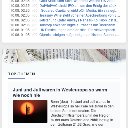
10.08. 02:35 |
(00)
Gold Stabilisiert Sich, Während Weiche US-Arbeitsmarktdaten Zinsängste Lindern
10.08. 02:35 |
(00)
DatVietVAC strebt IPO an, um den Erfolg der südkoreanischen Unterhaltungsindustrie nachzuahmen
10.08. 02:35 |
(00)
I Squared Capital erwirbt oOh!Media: Ein strategischer Schritt in der Außenwerbung
10.08. 02:05 |
(00)
Treasury Wine steht vor einer Abschreibung von 395 Millionen US-Dollar aufgrund von Herausforderungen in der US-Lieferkette
10.08. 02:05 |
(00)
Jetstar und Qatar Airways Nahezu-Kollision löst dringende Sicherheitsuntersuchung aus
10.08. 02:05 |
(00)
Tabcorp erweitert digitale Präsenz mit Übernahme von BetMakers für 189 Millionen Dollar
10.08. 01:35 |
(00)
UK-Einstellungen erholen sich: Ein vielversprechender Wandel für wachstumsorientierte Investoren
10.08. 01:05 |
(00)
Ölpreise steigen aufgrund geopolitischer Spannungen im Nahen Osten
TOP-THEMEN
Juni und Juli waren in Westeuropa so warm
wie noch nie
Bonn (dpa) - Im Juni und Juli war es in
Westeuropa so heiß wie nie zuvor in den
beiden Sommermonaten. Die
Durchschnittstemperatur in der Region,
zu der auch Deutschland zählt, betrug in
dem Zeitraum 21,62 Grad, wie der