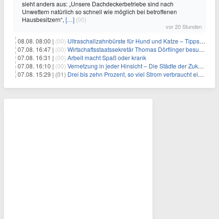
sieht anders aus: „Unsere Dachdeckerbetriebe sind nach
Unwettern natürlich so schnell wie möglich bei betroffenen
Hausbesitzern“,
[…]
(00)
vor 20 Stunden
08.08. 08:00 |
(00)
Ultraschallzahnbürste für Hund und Katze – Tipps zur erfolgreichen Eingewöhnung
07.08. 16:47 |
(00)
Wirtschaftsstaatssekretär Thomas Dörflinger besucht Handwerksbetrieb im Kammerbezirk Freiburg
07.08. 16:31 |
(00)
Arbeit macht Spaß oder krank
07.08. 16:10 |
(00)
Vernetzung in jeder Hinsicht – Die Städte der Zukunft sind grün-blau
07.08. 15:29 |
(01)
Drei bis zehn Prozent, so viel Strom verbraucht ein Aufzug im Gebäude