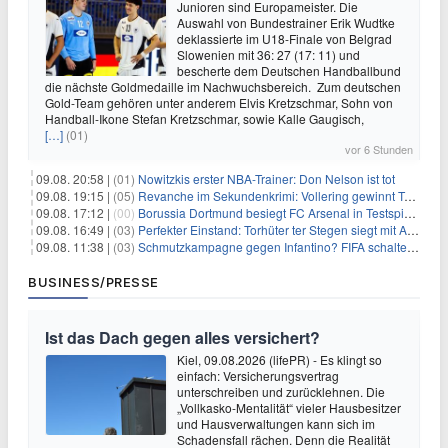
Junioren sind Europameister. Die
Auswahl von Bundestrainer Erik Wudtke
deklassierte im U18-Finale von Belgrad
Slowenien mit 36: 27 (17: 11) und
bescherte dem Deutschen Handballbund
die nächste Goldmedaille im Nachwuchsbereich. Zum deutschen
Gold-Team gehören unter anderem Elvis Kretzschmar, Sohn von
Handball-Ikone Stefan Kretzschmar, sowie Kalle Gaugisch,
[…]
(01)
vor 6 Stunden
09.08. 20:58 |
(01)
Nowitzkis erster NBA-Trainer: Don Nelson ist tot
09.08. 19:15 |
(05)
Revanche im Sekundenkrimi: Vollering gewinnt Tour
09.08. 17:12 |
(00)
Borussia Dortmund besiegt FC Arsenal in Testspiel mit 3:2
09.08. 16:49 |
(03)
Perfekter Einstand: Torhüter ter Stegen siegt mit Ajax
09.08. 11:38 |
(03)
Schmutzkampagne gegen Infantino? FIFA schaltet auf Angriff
BUSINESS/PRESSE
Ist das Dach gegen alles versichert?
Kiel, 09.08.2026 (lifePR) - Es klingt so
einfach: Versicherungsvertrag
unterschreiben und zurücklehnen. Die
„Vollkasko-Mentalität“ vieler Hausbesitzer
und Hausverwaltungen kann sich im
Schadensfall rächen. Denn die Realität