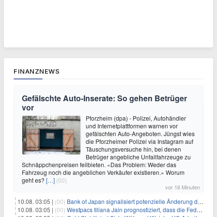
FINANZNEWS
Gefälschte Auto-Inserate: So gehen Betrüger
vor
Pforzheim (dpa) - Polizei, Autohändler
und Internetplattformen warnen vor
gefälschten Auto-Angeboten. Jüngst wies
die Pforzheimer Polizei via Instagram auf
Täuschungsversuche hin, bei denen
Betrüger angebliche Unfallfahrzeuge zu
Schnäppchenpreisen feilbieten. «Das Problem: Weder das
Fahrzeug noch die angeblichen Verkäufer existieren.» Worum
geht es?
[…]
(00)
vor 16 Minuten
10.08. 03:05 |
(00)
Bank of Japan signalisiert potenzielle Änderung der Zinspolitik angesichts von Inflationsbedenken
10.08. 03:05 |
(00)
Westpacs Illiana Jain prognostiziert, dass die Fed die Zinssätze nach dem Arbeitsmarktbericht stabil halten wird