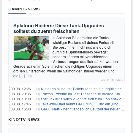
GAMING-NEWS
Splatoon Raiders: Diese Tank-Upgrades
solltest du zuerst freischalten
In Splatoon Raiders sind die Tanks ein
wichtiger Bestandteil deines Fortschritts.
Sie bestimmen nicht nur, wie du dich
durch die Spirhalit-Inseln bewegst,
sondern können mit verschiedenen
Verbesserungen deutlich stärker werden.
Gerade später im Spiel machen die richtigen Upgrades einen
großen Unterschied, wenn die Salmoniden stärker werden und
die
[…]
(00)
vor 11 Stunden
09.08. 12:26 |
(00)
Nintendo Museum: Tickets könnten für ungültig erklärt werden!
08.08. 20:36 |
(00)
Truxton Extreme im Test: Dieser neue Arcade-Klassiker verzeiht dir gar nichts
08.08. 18:00 |
(00)
Star Fox auf Switch 2 könnte sich zum Flop entwickeln
08.08. 17:45 |
(00)
Take-Two-Chef nennt GTA 6 für 80 Euro ein „unglaubliches Schnäppchen“
08.08. 16:30 |
(00)
GTA 6: Netflix nennt angeblich Laufzeit der neuen Gameplay-Präsentation
KINO/TV-NEWS