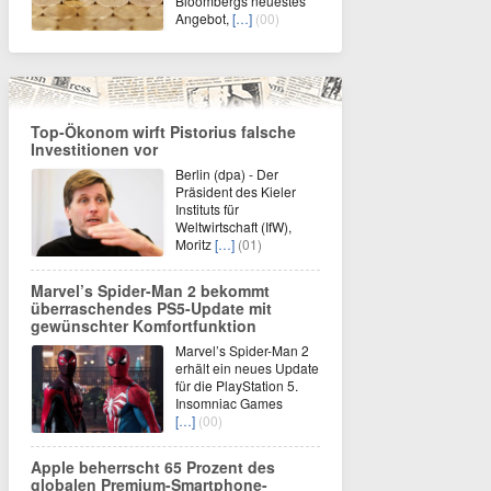
Bloombergs neuestes
Angebot,
[…]
(00)
Top-Ökonom wirft Pistorius falsche
Investitionen vor
Berlin (dpa) - Der
Präsident des Kieler
Instituts für
Weltwirtschaft (IfW),
Moritz
[…]
(01)
Marvel’s Spider-Man 2 bekommt
überraschendes PS5-Update mit
gewünschter Komfortfunktion
Marvel’s Spider-Man 2
erhält ein neues Update
für die PlayStation 5.
Insomniac Games
[…]
(00)
Apple beherrscht 65 Prozent des
globalen Premium-Smartphone-