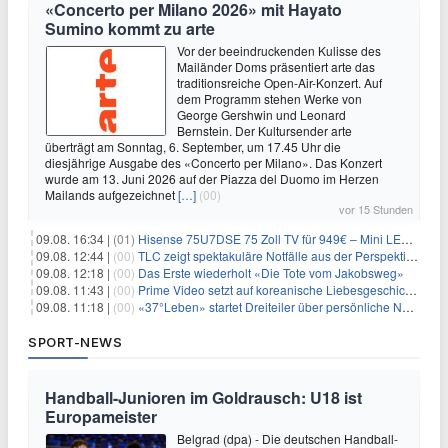
«Concerto per Milano 2026» mit Hayato
Sumino kommt zu arte
Vor der beeindruckenden Kulisse des
Mailänder Doms präsentiert arte das
traditionsreiche Open-Air-Konzert. Auf
dem Programm stehen Werke von
George Gershwin und Leonard
Bernstein. Der Kultursender arte
überträgt am Sonntag, 6. September, um 17.45 Uhr die
diesjährige Ausgabe des «Concerto per Milano». Das Konzert
wurde am 13. Juni 2026 auf der Piazza del Duomo im Herzen
Mailands aufgezeichnet
[…]
(00)
vor 15 Stunden
09.08. 16:34 |
(01)
Hisense 75U7DSE 75 Zoll TV für 949€ – Mini LED, 144Hz, 2026
09.08. 12:44 |
(00)
TLC zeigt spektakuläre Notfälle aus der Perspektive der Patienten
09.08. 12:18 |
(00)
Das Erste wiederholt «Die Tote vom Jakobsweg»
09.08. 11:43 |
(00)
Prime Video setzt auf koreanische Liebesgeschichte
09.08. 11:18 |
(00)
«37°Leben» startet Dreiteiler über persönliche Neuanfänge
SPORT-NEWS
Handball-Junioren im Goldrausch: U18 ist
Europameister
Belgrad (dpa) - Die deutschen Handball-