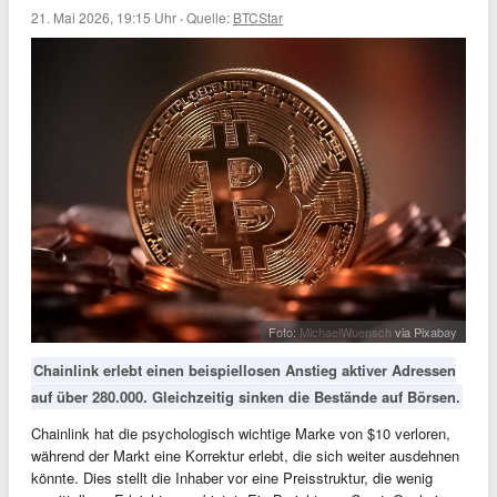
21. Mai 2026, 19:15 Uhr
·
Quelle:
BTCStar
Foto:
MichaelWuensch
via Pixabay
Chainlink erlebt einen beispiellosen Anstieg aktiver Adressen
auf über 280.000. Gleichzeitig sinken die Bestände auf Börsen.
Chainlink hat die psychologisch wichtige Marke von $10 verloren,
während der Markt eine Korrektur erlebt, die sich weiter ausdehnen
könnte. Dies stellt die Inhaber vor eine Preisstruktur, die wenig