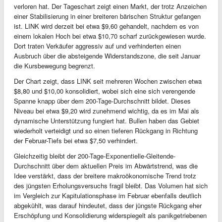
verloren hat. Der Tageschart zeigt einen Markt, der trotz Anzeichen
einer Stabilisierung in einer breiteren bärischen Struktur gefangen
ist. LINK wird derzeit bei etwa $9,60 gehandelt, nachdem es von
einem lokalen Hoch bei etwa $10,70 scharf zurückgewiesen wurde.
Dort traten Verkäufer aggressiv auf und verhinderten einen
Ausbruch über die absteigende Widerstandszone, die seit Januar
die Kursbewegung begrenzt.
Der Chart zeigt, dass LINK seit mehreren Wochen zwischen etwa
$8,80 und $10,00 konsolidiert, wobei sich eine sich verengende
Spanne knapp über dem 200-Tage-Durchschnitt bildet. Dieses
Niveau bei etwa $9,20 wird zunehmend wichtig, da es im Mai als
dynamische Unterstützung fungiert hat. Bullen haben das Gebiet
wiederholt verteidigt und so einen tieferen Rückgang in Richtung
der Februar-Tiefs bei etwa $7,50 verhindert.
Gleichzeitig bleibt der 200-Tage-Exponentielle-Gleitende-
Durchschnitt über dem aktuellen Preis im Abwärtstrend, was die
Idee verstärkt, dass der breitere makroökonomische Trend trotz
des jüngsten Erholungsversuchs fragil bleibt. Das Volumen hat sich
im Vergleich zur Kapitulationsphase im Februar ebenfalls deutlich
abgekühlt, was darauf hindeutet, dass der jüngste Rückgang eher
Erschöpfung und Konsolidierung widerspiegelt als panikgetriebenen