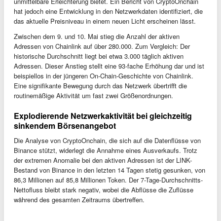
unmittelbare Erleichterung bietet. Ein Bericht von CryptoOnchain
hat jedoch eine Entwicklung in den Netzwerkdaten identifiziert, die
das aktuelle Preisniveau in einem neuen Licht erscheinen lässt.
Zwischen dem 9. und 10. Mai stieg die Anzahl der aktiven
Adressen von Chainlink auf über 280.000. Zum Vergleich: Der
historische Durchschnitt liegt bei etwa 3.000 täglich aktiven
Adressen. Dieser Anstieg stellt eine 93-fache Erhöhung dar und ist
beispiellos in der jüngeren On-Chain-Geschichte von Chainlink.
Eine signifikante Bewegung durch das Netzwerk übertrifft die
routinemäßige Aktivität um fast zwei Größenordnungen.
Explodierende Netzwerkaktivität bei gleichzeitig
sinkendem Börsenangebot
Die Analyse von CryptoOnchain, die sich auf die Datenflüsse von
Binance stützt, widerlegt die Annahme eines Ausverkaufs. Trotz
der extremen Anomalie bei den aktiven Adressen ist der LINK-
Bestand von Binance in den letzten 14 Tagen stetig gesunken, von
86,3 Millionen auf 85,8 Millionen Token. Der 7-Tage-Durchschnitts-
Nettofluss bleibt stark negativ, wobei die Abflüsse die Zuflüsse
während des gesamten Zeitraums übertreffen.