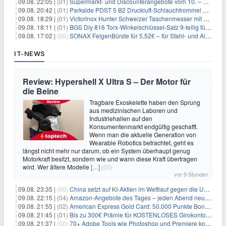
09.08. 22:05 |
(01)
Supermarkt- und Discounterangebote vom 10. – 15.08.2026
09.08. 20:42 |
(01)
Parkside PDST 5 B2 Druckluft-Schlauchtrommel mit 10 m Schlauch für 25,94€
09.08. 18:29 |
(01)
Victorinox Hunter Schweizer Taschenmesser mit 12 Funktionen für 43,99€
09.08. 18:11 |
(01)
BGS Diy 816 Torx-Winkelschlüssel-Satz 9-teilig für 6,45€
09.08. 17:02 |
(00)
SONAX FelgenBürste für 5,52€ – für Stahl- und Alufelgen
IT-NEWS
Review: Hypershell X Ultra S – Der Motor für
die Beine
Tragbare Exoskelette haben den Sprung
aus medizinischen Laboren und
Industriehallen auf den
Konsumentenmarkt endgültig geschafft.
Wenn man die aktuelle Generation von
Wearable Robotics betrachtet, geht es
längst nicht mehr nur darum, ob ein System überhaupt genug
Motorkraft besitzt, sondern wie und wann diese Kraft übertragen
wird. Wer ältere Modelle
[…]
(00)
vor 9 Stunden
09.08. 23:35 |
(00)
China setzt auf KI-Aktien im Wettlauf gegen die USA um Chip- und Technologiedominanz
09.08. 22:15 |
(04)
Amazon-Angebote des Tages – jeden Abend neue Deals zum Stöbern
09.08. 21:55 |
(02)
American Express Gold Card: 50.000 Punkte Bonus + Metall-Kreditkarte
09.08. 21:45 |
(01)
Bis zu 300€ Prämie für KOSTENLOSES Girokonto bei der Santander – 50€ schon nach 1 Woche!
09.08. 21:37 |
(00)
70+ Adobe Tools wie Photoshop und Premiere kostenlos in ChatGPT