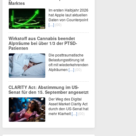
Marktes
Im ersten Halbjahr 2026
hat Apple laut aktuellen
Daten von Counterpoint
[…]
(00)
Wirkstoff aus Cannabis beendet
Alpträume bei über 1/3 der PTSD-
Patienten
Die posttraumatische
Belastungsstörung ist
oft mit wiederkehrenden
Alpträumen
[…]
(00)
CLARITY Act: Abstimmung im US-
Senat für den 15. September angesetzt
Der Weg des Digital
Asset Market Clarity Act
durch den US-Senat hat
mehr Klarheit
[…]
(00)