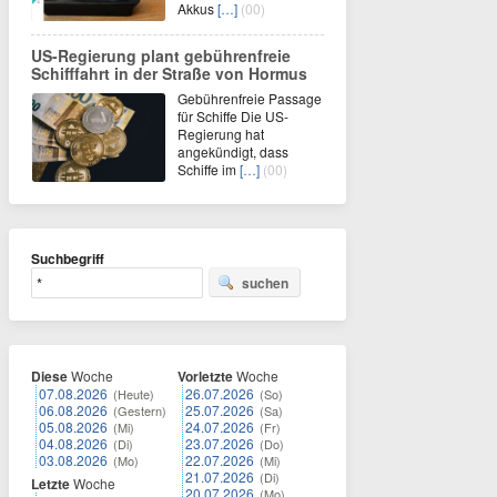
Akkus
[…]
(00)
US-Regierung plant gebührenfreie
Schifffahrt in der Straße von Hormus
Gebührenfreie Passage
für Schiffe Die US-
Regierung hat
angekündigt, dass
Schiffe im
[…]
(00)
Suchbegriff
suchen
Diese
Woche
Vorletzte
Woche
07.08.2026
26.07.2026
(Heute)
(So)
06.08.2026
25.07.2026
(Gestern)
(Sa)
05.08.2026
24.07.2026
(Mi)
(Fr)
04.08.2026
23.07.2026
(Di)
(Do)
03.08.2026
22.07.2026
(Mo)
(Mi)
21.07.2026
(Di)
Letzte
Woche
20.07.2026
(Mo)