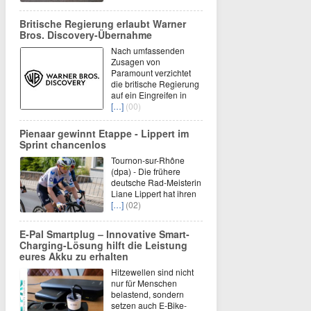
Britische Regierung erlaubt Warner
Bros. Discovery-Übernahme
Nach umfassenden
Zusagen von
Paramount verzichtet
die britische Regierung
auf ein Eingreifen in
[…]
(00)
Pienaar gewinnt Etappe - Lippert im
Sprint chancenlos
Tournon-sur-Rhône
(dpa) - Die frühere
deutsche Rad-Meisterin
Liane Lippert hat ihren
[…]
(02)
E-Pal Smartplug – Innovative Smart-
Charging-Lösung hilft die Leistung
eures Akku zu erhalten
Hitzewellen sind nicht
nur für Menschen
belastend, sondern
setzen auch E-Bike-