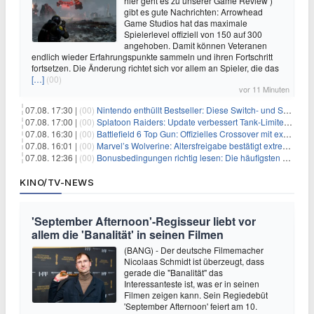
hier geht es zu unserer Game Review )
gibt es gute Nachrichten: Arrowhead
Game Studios hat das maximale
Spielerlevel offiziell von 150 auf 300
angehoben. Damit können Veteranen
endlich wieder Erfahrungspunkte sammeln und ihren Fortschritt
fortsetzen. Die Änderung richtet sich vor allem an Spieler, die das
[…]
(00)
vor 11 Minuten
07.08. 17:30 |
(00)
Nintendo enthüllt Bestseller: Diese Switch- und Switch-2-Spiele verkaufen sich am besten
07.08. 17:00 |
(00)
Splatoon Raiders: Update verbessert Tank-Limiter und behebt Bugs
07.08. 16:30 |
(00)
Battlefield 6 Top Gun: Offizielles Crossover mit exklusiven Inhalten angekündigt
07.08. 16:01 |
(00)
Marvel’s Wolverine: Altersfreigabe bestätigt extreme Gewalt und düstere Szenen
07.08. 12:36 |
(00)
Bonusbedingungen richtig lesen: Die häufigsten Stolperfallen
KINO/TV-NEWS
'September Afternoon'-Regisseur liebt vor
allem die 'Banalität' in seinen Filmen
(BANG) - Der deutsche Filmemacher
Nicolaas Schmidt ist überzeugt, dass
gerade die "Banalität" das
Interessanteste ist, was er in seinen
Filmen zeigen kann. Sein Regiedebüt
'September Afternoon' feiert am 10.