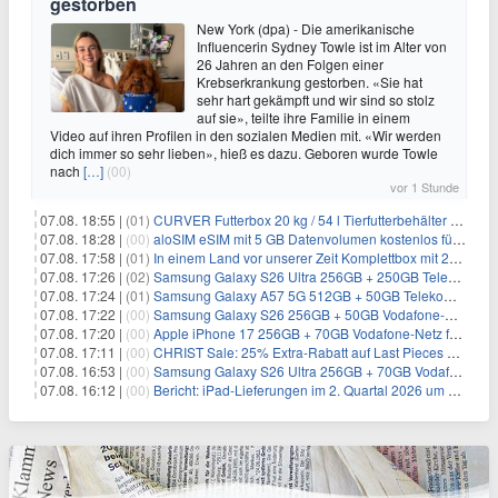
gestorben
New York (dpa) - Die amerikanische
Influencerin Sydney Towle ist im Alter von
26 Jahren an den Folgen einer
Krebserkrankung gestorben. «Sie hat
sehr hart gekämpft und wir sind so stolz
auf sie», teilte ihre Familie in einem
Video auf ihren Profilen in den sozialen Medien mit. «Wir werden
dich immer so sehr lieben», hieß es dazu. Geboren wurde Towle
nach
[…]
(00)
vor 1 Stunde
07.08. 18:55 |
(01)
CURVER Futterbox 20 kg / 54 l Tierfutterbehälter mit Rollen für 19,99€
07.08. 18:28 |
(00)
aloSIM eSIM mit 5 GB Datenvolumen kostenlos für Windscribe-Pro-Nutzer
07.08. 17:58 |
(01)
In einem Land vor unserer Zeit Komplettbox mit 27 DVDs für 59,49€
07.08. 17:26 |
(02)
Samsung Galaxy S26 Ultra 256GB + 250GB Telekom-Netz für 34€/Monat (effektiv 5,42€/Monat)
07.08. 17:24 |
(01)
Samsung Galaxy A57 5G 512GB + 50GB Telekom-Netz für 20€/Monat (effektiv 3,33€/Monat)
07.08. 17:22 |
(00)
Samsung Galaxy S26 256GB + 50GB Vodafone-Netz für 19,99€/Monat (effektiv 1,26€/Monat)
07.08. 17:20 |
(00)
Apple iPhone 17 256GB + 70GB Vodafone-Netz für 34,99€/Monat (effektiv 6,41€/Monat)
07.08. 17:11 |
(00)
CHRIST Sale: 25% Extra-Rabatt auf Last Pieces bei Schmuck & Uhren
07.08. 16:53 |
(00)
Samsung Galaxy S26 Ultra 256GB + 70GB Vodafone-Netz für 34,99€/Monat (effektiv 4,74€/Monat)
07.08. 16:12 |
(00)
Bericht: iPad-Lieferungen im 2. Quartal 2026 um 7,5 Prozent gesunken