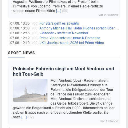
August im Wettbewerb 'Filmmakers of the Present' beim
Filmfestival von Locarno Premiere. In einer Regie-Notiz zu
seinem neuen Film erklärte
[…]
(00)
vor 2 Stunden
07.08. 13:35 |
(00)
Für Starz geht es abwärts
07.08. 13:00 |
(00)
Anthony Michael Hall: John Hughes sprach über eine Fortsetzung von 'The Breakfast Club'
07.08. 12:15 |
(00)
«Madden» startet im November
07.08. 12:12 |
(00)
Prime Video setzt auf neue K-Romanze
07.08. 12:10 |
(00)
«Kill Jackie» startet 2026 bei Prime Video
SPORT-NEWS
Polnische Fahrerin siegt am Mont Ventoux und
holt Tour-Gelb
Mont Ventoux (dpa) - Radrennfahrerin
Katarzyna Niewiadoma-Phinney aus
Polen hat die Königsetappe bei der Tour
de France der Frauen zum legendären
Mont Ventoux für sich entschieden und
das Gelbe Trikot erobert. Die 31-Jährige
gewann die Bergankunft auf mehr als 1.900 Höhenmetern bei der
siebten Etappe nach einer beeindruckenden Kletterpartie. Sie
hatte
[…]
(02)
vor 1 Stunde