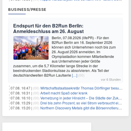
BUSINESS/PRESSE
Endspurt für den B2Run Berlin:
Anmeldeschluss am 26. August
Berlin, 07.08.2026 (lifePR) - Für den
B2Run Berlin am 16. September 2026
können sich Unternehmen noch bis zum
26. August 2026 anmelden. Im
Olympiastadion kommen Mitarbeitende
aus Unternehmen jeder Größe
zusammen, um die 5,7 Kilometer lange Strecke in der
beeindruckenden Stadionkulisse zu absolvieren. Als Teil der
deutschlandweiten B2Run Laufserie
[…]
(00)
vor 6 Stunden
07.08. 16:47 |
(00)
Wirtschaftsstaatssekretär Thomas Dörflinger besucht Handwerksbetrieb im Kammerbezirk Freiburg
07.08. 16:31 |
(00)
Arbeit macht Spaß oder krank
07.08. 16:10 |
(00)
Vernetzung in jeder Hinsicht – Die Städte der Zukunft sind grün-blau
07.08. 15:29 |
(00)
Drei bis zehn Prozent, so viel Strom verbraucht ein Aufzug im Gebäude
07.08. 15:20 |
(00)
Northern Discovery Metals gibt die Börsennotierung an der Frankfurter Wertpapierbörse bekannt