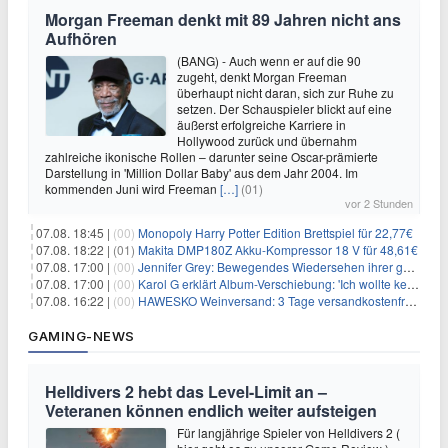
Morgan Freeman denkt mit 89 Jahren nicht ans
Aufhören
(BANG) - Auch wenn er auf die 90
zugeht, denkt Morgan Freeman
überhaupt nicht daran, sich zur Ruhe zu
setzen. Der Schauspieler blickt auf eine
äußerst erfolgreiche Karriere in
Hollywood zurück und übernahm
zahlreiche ikonische Rollen – darunter seine Oscar-prämierte
Darstellung in 'Million Dollar Baby' aus dem Jahr 2004. Im
kommenden Juni wird Freeman
[…]
(01)
vor 2 Stunden
07.08. 18:45 |
(00)
Monopoly Harry Potter Edition Brettspiel für 22,77€
07.08. 18:22 |
(01)
Makita DMP180Z Akku-Kompressor 18 V für 48,61€
07.08. 17:00 |
(00)
Jennifer Grey: Bewegendes Wiedersehen ihrer geschiedenen Eltern kurz vor dem Tod ihrer Mutter
07.08. 17:00 |
(00)
Karol G erklärt Album-Verschiebung: 'Ich wollte keine persönliche Situation ausnutzen'
07.08. 16:22 |
(00)
HAWESKO Weinversand: 3 Tage versandkostenfrei bestellen (MBW 25€)
GAMING-NEWS
Helldivers 2 hebt das Level-Limit an –
Veteranen können endlich weiter aufsteigen
Für langjährige Spieler von Helldivers 2 (