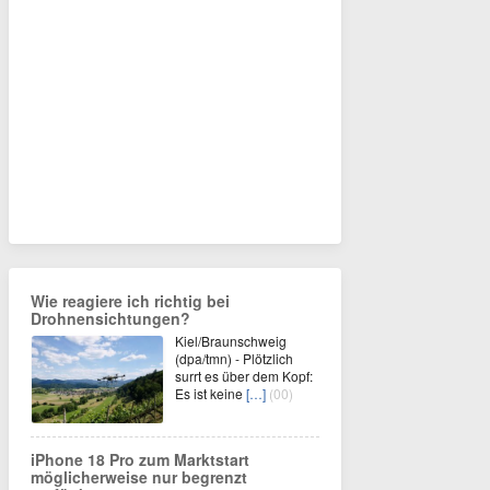
Wie reagiere ich richtig bei
Drohnensichtungen?
Kiel/Braunschweig
(dpa/tmn) - Plötzlich
surrt es über dem Kopf:
Es ist keine
[…]
(00)
iPhone 18 Pro zum Marktstart
möglicherweise nur begrenzt