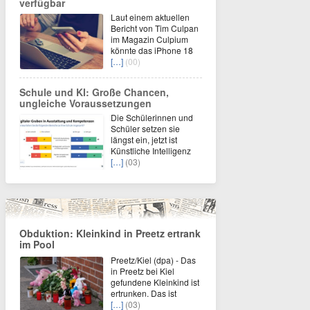
verfügbar
Laut einem aktuellen
Bericht von Tim Culpan
im Magazin Culpium
könnte das iPhone 18
[…]
(00)
Schule und KI: Große Chancen,
ungleiche Voraussetzungen
Die Schülerinnen und
Schüler setzen sie
längst ein, jetzt ist
Künstliche Intelligenz
[…]
(03)
Obduktion: Kleinkind in Preetz ertrank
im Pool
Preetz/Kiel (dpa) - Das
in Preetz bei Kiel
gefundene Kleinkind ist
ertrunken. Das ist
[…]
(03)