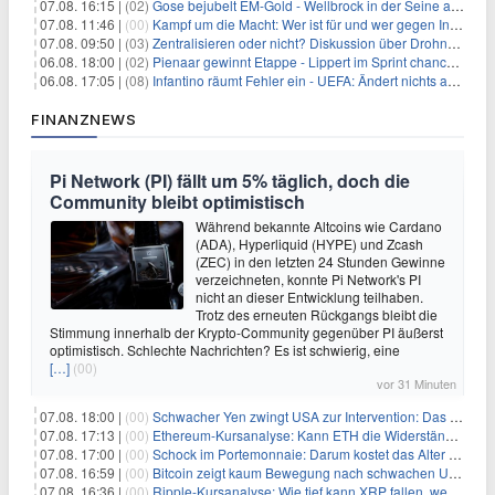
07.08. 16:15 |
(02)
Gose bejubelt EM-Gold - Wellbrock in der Seine ausgebremst
07.08. 11:46 |
(00)
Kampf um die Macht: Wer ist für und wer gegen Infantino?
07.08. 09:50 |
(03)
Zentralisieren oder nicht? Diskussion über Drohnenabwehr
06.08. 18:00 |
(02)
Pienaar gewinnt Etappe - Lippert im Sprint chancenlos
06.08. 17:05 |
(08)
Infantino räumt Fehler ein - UEFA: Ändert nichts an Boykott
FINANZNEWS
Pi Network (PI) fällt um 5% täglich, doch die
Community bleibt optimistisch
Während bekannte Altcoins wie Cardano
(ADA), Hyperliquid (HYPE) und Zcash
(ZEC) in den letzten 24 Stunden Gewinne
verzeichneten, konnte Pi Network's PI
nicht an dieser Entwicklung teilhaben.
Trotz des erneuten Rückgangs bleibt die
Stimmung innerhalb der Krypto-Community gegenüber PI äußerst
optimistisch. Schlechte Nachrichten? Es ist schwierig, eine
[…]
(00)
vor 31 Minuten
07.08. 18:00 |
(00)
Schwacher Yen zwingt USA zur Intervention: Das größte Risiko seit 15 Jahren
07.08. 17:13 |
(00)
Ethereum-Kursanalyse: Kann ETH die Widerstände der gleitenden Durchschnitte überwinden?
07.08. 17:00 |
(00)
Schock im Portemonnaie: Darum kostet das Alter deutlich mehr als Sie denken
07.08. 16:59 |
(00)
Bitcoin zeigt kaum Bewegung nach schwachen US-Arbeitsmarktdaten, Fed-Zinserhöhungschancen sinken auf 44%
07.08. 16:36 |
(00)
Ripple-Kursanalyse: Wie tief kann XRP fallen, wenn die $1-Unterstützung am Wochenende verloren geht?