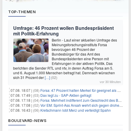
TOP-THEMEN
Umfrage: 46 Prozent wollen Bundespräsident
mit Politik-Erfahrung
Berlin - Laut einer aktuellen Umfrage des
Meinungsforschungsinstituts Forsa
bevorzugen 46 Prozent der
Bundesbürger für das Amt des
Bundespräsidenten eine Person mit
Erfahrungen in der aktiven Politik. Das
berichten die Sender RTL und ntv, in deren Auftrag Forsa am 5.
und 6. August 1.000 Menschen befragt hat. Demnach wünschen
sich 31 Prozent der
[…]
(02)
vor 30 Minuten
07.08. 18:07 |
(08)
Forsa: 47 Prozent halten Merkel für geeignet als Bundespräsidentin
07.08. 17:49 |
(03)
Dax legt zu - SAP-Aktien gefragt
07.08. 17:18 |
(04)
Forsa: Mehrheit indifferent zum Geschlecht des Bundespräsidenten
07.08. 17:08 |
(02)
Vor EM: Sprint-Ass Ansah wehrt sich gegen drohende Sperre
07.08. 16:43 |
(06)
Kretschmann lobt Merz und verteidigt Spahn
BOULEVARD-NEWS