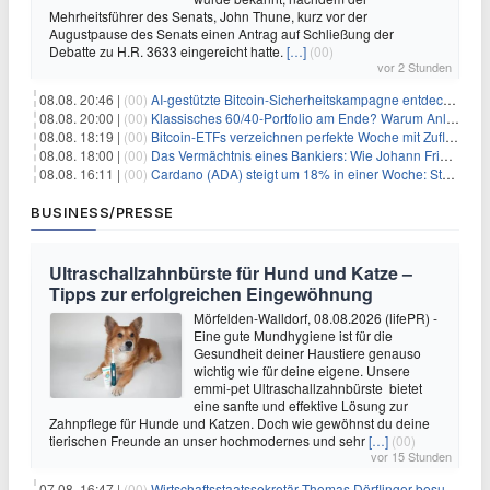
Mehrheitsführer des Senats, John Thune, kurz vor der
Augustpause des Senats einen Antrag auf Schließung der
Debatte zu H.R. 3633 eingereicht hatte.
[…]
(00)
vor 2 Stunden
08.08. 20:46 |
(00)
AI-gestützte Bitcoin-Sicherheitskampagne entdeckt fast 5.000 Softwareprobleme in 390 Projekten
08.08. 20:00 |
(00)
Klassisches 60/40-Portfolio am Ende? Warum Anleger jetzt radikal umdenken müssen
08.08. 18:19 |
(00)
Bitcoin-ETFs verzeichnen perfekte Woche mit Zuflüssen auf 3-Monats-Hoch
08.08. 18:00 |
(00)
Das Vermächtnis eines Bankiers: Wie Johann Friedrich Städel sein Imperium unsterblich machte
08.08. 16:11 |
(00)
Cardano (ADA) steigt um 18% in einer Woche: Steht ein Kurs von $0,30 bevor?
BUSINESS/PRESSE
Ultraschallzahnbürste für Hund und Katze –
Tipps zur erfolgreichen Eingewöhnung
Mörfelden-Walldorf, 08.08.2026 (lifePR) -
Eine gute Mundhygiene ist für die
Gesundheit deiner Haustiere genauso
wichtig wie für deine eigene. Unsere
emmi-pet Ultraschallzahnbürste bietet
eine sanfte und effektive Lösung zur
Zahnpflege für Hunde und Katzen. Doch wie gewöhnst du deine
tierischen Freunde an unser hochmodernes und sehr
[…]
(00)
vor 15 Stunden
07.08. 16:47 |
(00)
Wirtschaftsstaatssekretär Thomas Dörflinger besucht Handwerksbetrieb im Kammerbezirk Freiburg