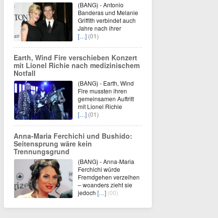
(BANG) - Antonio
Banderas und Melanie
Griffith verbindet auch
Jahre nach ihrer
[…]
(01)
Earth, Wind Fire verschieben Konzert
mit Lionel Richie nach medizinischem
Notfall
(BANG) - Earth, Wind
Fire mussten ihren
gemeinsamen Auftritt
mit Lionel Richie
[…]
(01)
Anna-Maria Ferchichi und Bushido:
Seitensprung wäre kein
Trennungsgrund
(BANG) - Anna-Maria
Ferchichi würde
Fremdgehen verzeihen
– woanders zieht sie
jedoch
[…]
(00)