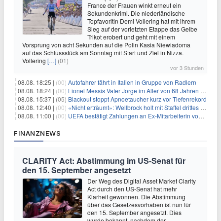
France der Frauen winkt erneut ein
Sekundenkrimi. Die niederländische
Topfavoritin Demi Vollering hat mit ihrem
Sieg auf der vorletzten Etappe das Gelbe
Trikot erobert und geht mit einem
Vorsprung von acht Sekunden auf die Polin Kasia Niewiadoma
auf das Schlussstück am Sonntag mit Start und Ziel in Nizza.
Vollering
[…]
(01)
vor 3 Stunden
08.08. 18:25 |
(00)
Autofahrer fährt in Italien in Gruppe von Radlern
08.08. 18:24 |
(00)
Lionel Messis Vater Jorge im Alter von 68 Jahren gestorben
08.08. 15:37 |
(05)
Blackout stoppt Apnoetaucher kurz vor Tiefenrekord
08.08. 12:40 |
(00)
«Nicht erträumt»: Wellbrock holt mit Staffel drittes EM-Gold
08.08. 11:00 |
(00)
UEFA bestätigt Zahlungen an Ex-Mitarbeiterin von Infantino
FINANZNEWS
CLARITY Act: Abstimmung im US-Senat für
den 15. September angesetzt
Der Weg des Digital Asset Market Clarity
Act durch den US-Senat hat mehr
Klarheit gewonnen. Die Abstimmung
über das Gesetzesvorhaben ist nun für
den 15. September angesetzt. Dies
wurde bekannt, nachdem der