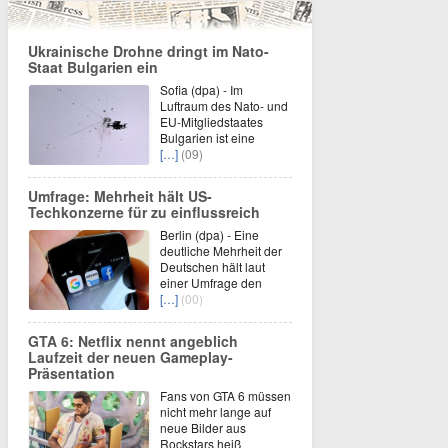
Ukrainische Drohne dringt im Nato-
Staat Bulgarien ein
Sofia (dpa) - Im
Luftraum des Nato- und
EU-Mitgliedstaates
Bulgarien ist eine
[…]
(09)
Umfrage: Mehrheit hält US-
Techkonzerne für zu einflussreich
Berlin (dpa) - Eine
deutliche Mehrheit der
Deutschen hält laut
einer Umfrage den
[…]
(00)
GTA 6: Netflix nennt angeblich
Laufzeit der neuen Gameplay-
Präsentation
Fans von GTA 6 müssen
nicht mehr lange auf
neue Bilder aus
Rockstars heiß