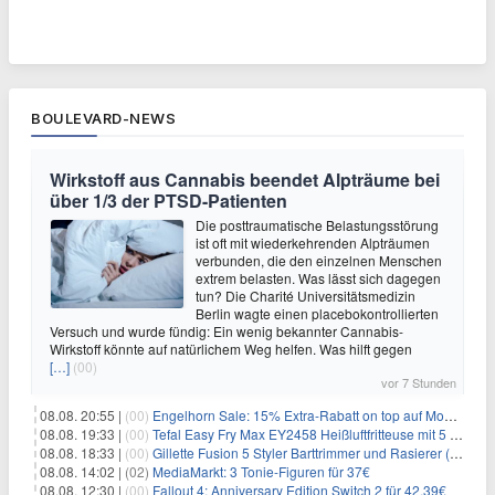
BOULEVARD-NEWS
Wirkstoff aus Cannabis beendet Alpträume bei
über 1/3 der PTSD-Patienten
Die posttraumatische Belastungsstörung
ist oft mit wiederkehrenden Alpträumen
verbunden, die den einzelnen Menschen
extrem belasten. Was lässt sich dagegen
tun? Die Charité Universitätsmedizin
Berlin wagte einen placebokontrollierten
Versuch und wurde fündig: Ein wenig bekannter Cannabis-
Wirkstoff könnte auf natürlichem Weg helfen. Was hilft gegen
[…]
(00)
vor 7 Stunden
08.08. 20:55 |
(00)
Engelhorn Sale: 15% Extra-Rabatt on top auf Mode- und Sport-Artikel
08.08. 19:33 |
(00)
Tefal Easy Fry Max EY2458 Heißluftfritteuse mit 5 Litern für 64,99€
08.08. 18:33 |
(00)
Gillette Fusion 5 Styler Barttrimmer und Rasierer (All in One) für 16€
08.08. 14:02 |
(02)
MediaMarkt: 3 Tonie-Figuren für 37€
08.08. 12:30 |
(00)
Fallout 4: Anniversary Edition Switch 2 für 42,39€