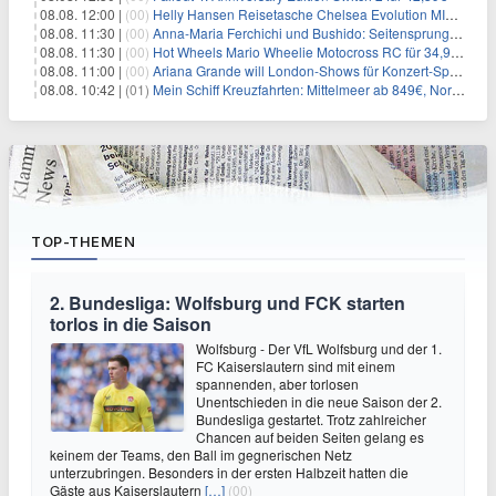
08.08. 12:00 |
(00)
Helly Hansen Reisetasche Chelsea Evolution MID 54L für 29,99€
08.08. 11:30 |
(00)
Anna-Maria Ferchichi und Bushido: Seitensprung wäre kein Trennungsgrund
08.08. 11:30 |
(00)
Hot Wheels Mario Wheelie Motocross RC für 34,99€
08.08. 11:00 |
(00)
Ariana Grande will London-Shows für Konzert-Special filmen
08.08. 10:42 |
(01)
Mein Schiff Kreuzfahrten: Mittelmeer ab 849€, Norwegen ab 999€ p.P.
TOP-THEMEN
2. Bundesliga: Wolfsburg und FCK starten
torlos in die Saison
Wolfsburg - Der VfL Wolfsburg und der 1.
FC Kaiserslautern sind mit einem
spannenden, aber torlosen
Unentschieden in die neue Saison der 2.
Bundesliga gestartet. Trotz zahlreicher
Chancen auf beiden Seiten gelang es
keinem der Teams, den Ball im gegnerischen Netz
unterzubringen. Besonders in der ersten Halbzeit hatten die
Gäste aus Kaiserslautern
[…]
(00)