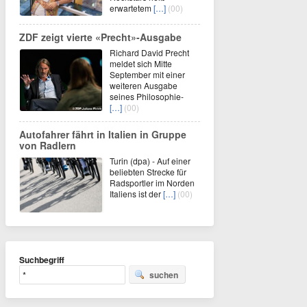
erwartetem
[…]
(00)
ZDF zeigt vierte «Precht»-Ausgabe
Richard David Precht
meldet sich Mitte
September mit einer
weiteren Ausgabe
seines Philosophie-
[…]
(00)
Autofahrer fährt in Italien in Gruppe
von Radlern
Turin (dpa) - Auf einer
beliebten Strecke für
Radsportler im Norden
Italiens ist der
[…]
(00)
Suchbegriff
suchen