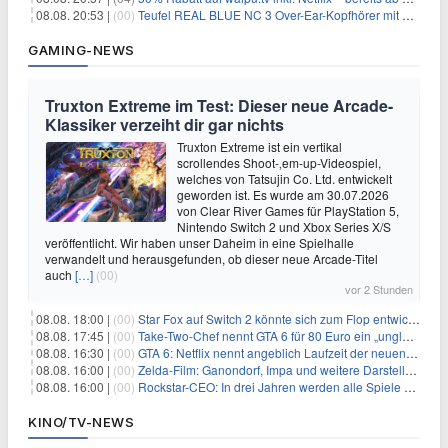
08.08. 20:53 |
(00)
Teufel REAL BLUE NC 3 Over-Ear-Kopfhörer mit ANC für 149,99€
GAMING-NEWS
Truxton Extreme im Test: Dieser neue Arcade-
Klassiker verzeiht dir gar nichts
Truxton Extreme ist ein vertikal
scrollendes Shoot-‚em-up-Videospiel,
welches von Tatsujin Co. Ltd. entwickelt
geworden ist. Es wurde am 30.07.2026
von Clear River Games für PlayStation 5,
Nintendo Switch 2 und Xbox Series X/S
veröffentlicht. Wir haben unser Daheim in eine Spielhalle
verwandelt und herausgefunden, ob dieser neue Arcade-Titel
auch
[…]
(00)
vor 2 Stunden
08.08. 18:00 |
(00)
Star Fox auf Switch 2 könnte sich zum Flop entwickeln
08.08. 17:45 |
(00)
Take-Two-Chef nennt GTA 6 für 80 Euro ein „unglaubliches Schnäppchen“
08.08. 16:30 |
(00)
GTA 6: Netflix nennt angeblich Laufzeit der neuen Gameplay-Präsentation
08.08. 16:00 |
(00)
Zelda-Film: Ganondorf, Impa und weitere Darsteller sollen feststehen
08.08. 16:00 |
(00)
Rockstar-CEO: In drei Jahren werden alle Spiele gestreamt
KINO/TV-NEWS