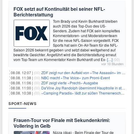
FOX setzt auf Kontinuität bei seiner NFL-
Berichterstattung
Tom Brady und Kevin Burkhardt bleiben
auch 2026 das Top-Duo des US-
Senders. Zudem hat FOX sein komplettes
Kommentatoren- und Moderatorenteam
für die neue NFL-Saison vorgestellt. FOX
Sports hat sein On-Air-Team für die NFL-
Saison 2026 bekannt gegeben und setzt dabei weitgehend auf
bewährte Gesichter. Angeführt wird die Berichterstattung erneut
vom Top-Team um Kommentator Kevin Burkhardt und Ex-
[…]
(00)
vor 10 Stunden
08.08. 12:07 |
(00)
ZDF zeigt nur den Auftakt von «The Assassin» im Fernsehen
08.08. 11:38 |
(00)
NBC macht «The Voice» zum Promi-Event
08.08. 11:06 |
(00)
ZDF zeigt vierte «Precht»-Ausgabe
08.08. 11:00 |
(00)
Da'Vine Joy Randolph übernimmt Hauptrolle in starbesetzter schwarzer Komödie
08.08. 10:38 |
(00)
«Camping Paradis» lädt zur süßen Themenwoche ein
SPORT-NEWS
Frauen-Tour vor Finale mit Sekundenkrimi:
Vollering in Gelb
Nizza (dpa) - Beim Finale der Tour de