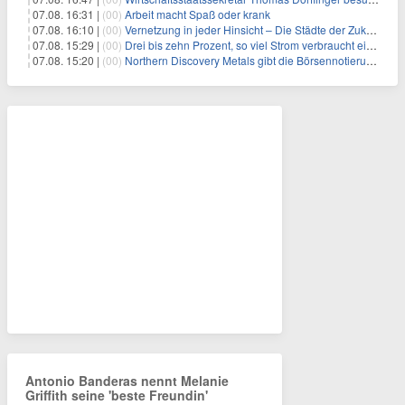
07.08. 16:31 |
(00)
Arbeit macht Spaß oder krank
07.08. 16:10 |
(00)
Vernetzung in jeder Hinsicht – Die Städte der Zukunft sind grün-blau
07.08. 15:29 |
(00)
Drei bis zehn Prozent, so viel Strom verbraucht ein Aufzug im Gebäude
07.08. 15:20 |
(00)
Northern Discovery Metals gibt die Börsennotierung an der Frankfurter Wertpapierbörse bekannt
Antonio Banderas nennt Melanie
Griffith seine 'beste Freundin'