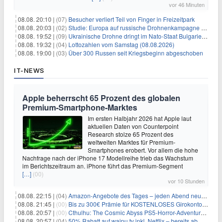
vor 46 Minuten
08.08. 20:10 |
(07)
Besucher verliert Teil von Finger in Freizeitpark
08.08. 20:03 |
(02)
Studie: Europa auf russische Drohnenkampagne unzureichend vorbereitet
08.08. 19:52 |
(09)
Ukrainische Drohne dringt im Nato-Staat Bulgarien ein
08.08. 19:32 |
(04)
Lottozahlen vom Samstag (08.08.2026)
08.08. 19:00 |
(03)
Über 300 Russen seit Kriegsbeginn abgeschoben
IT-NEWS
Apple beherrscht 65 Prozent des globalen
Premium-Smartphone-Marktes
Im ersten Halbjahr 2026 hat Apple laut
aktuellen Daten von Counterpoint
Research stolze 65 Prozent des
weltweiten Marktes für Premium-
Smartphones erobert. Vor allem die hohe
Nachfrage nach der iPhone 17 Modellreihe trieb das Wachstum
im Berichtszeitraum an. iPhone führt das Premium-Segment
[…]
(00)
vor 10 Stunden
08.08. 22:15 |
(04)
Amazon-Angebote des Tages – jeden Abend neue Deals zum Stöbern
08.08. 21:45 |
(00)
Bis zu 300€ Prämie für KOSTENLOSES Girokonto bei der Santander – 50€ schon nach 1 Woche!
08.08. 20:57 |
(00)
Cthulhu: The Cosmic Abyss PS5-Horror-Adventure für 27,99€
08.08. 20:57 |
(04)
50% Rabatt auf waipu.tv inkl. Netflix – bereits ab 9€/Monat (statt 17,99€)