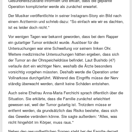
Gesundheitszustand informiert und erklärt, dass die geplante
Operation komplizierter werde als zunächst erwartet.
Der Musiker veröffentlichte in seiner Instagram-Story ein Bild nach
einem Arzttermin und schrieb dazu: "So einfach wie wir es dachten,
ist es leider doch nicht."
Vor wenigen Tagen war bekannt geworden, dass bei dem Rapper
ein gutartiger Tumor entdeckt wurde. Auslöser für die
Untersuchungen war eine Schwellung vor seinem linken Ohr.
Weitere medizinische Untersuchungen hätten ergeben, dass sich
der Tumor an der Ohrspeicheldrüse befindet. Laut Bushido (47)
verlaufe dort ein wichtiger Nerv, weshalb die Ärzte besonders
vorsichtig vorgehen müssten. Deshalb werde die Operation unter
Vollnarkose durchgeführt. Während des Eingriffs müsse der Nerv
ständig überwacht werden, damit keine Schäden entstehen.
Auch seine Ehefrau Anna-Maria Ferchichi sprach öffentlich über die
Situation. Sie erklärte, dass die Familie zunächst erleichtert
gewesen sei, weil der Tumor gutartig ist. Trotzdem müsse er
entfernt werden, da grundsätzlich das Risiko bestehe, dass sich
das Gewebe verändern könne. Sie sagte außerdem: "Alles, was
nicht hingehört im Körper, muss raus."
Neben den gesundheitlichen Sorgen steht bei der Familie derzeit