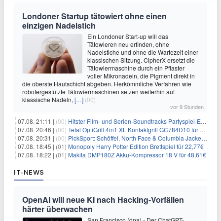
Londoner Startup tätowiert ohne einen
einzigen Nadelstich
Ein Londoner Start-up will das
Tätowieren neu erfinden, ohne
Nadelstiche und ohne die Wartezeit einer
klassischen Sitzung. CipherX ersetzt die
Tätowiermaschine durch ein Pflaster
voller Mikronadeln, die Pigment direkt in
die oberste Hautschicht abgeben. Herkömmliche Verfahren wie
robotergestützte Tätowiermaschinen setzen weiterhin auf
klassische Nadeln,
[…]
(00)
vor 9 Stunden
07.08. 21:11 |
(00)
Hitster Film- und Serien-Soundtracks Partyspiel-Erweiterung für 6,99€
07.08. 20:46 |
(00)
Tefal OptiGrill 4in1 XL Kontaktgrill GC784D10 für 239,99€
07.08. 20:31 |
(00)
PickSport: Schöffel, North Face & Columbia Jacken ab 39,60€
07.08. 18:45 |
(01)
Monopoly Harry Potter Edition Brettspiel für 22,77€
07.08. 18:22 |
(01)
Makita DMP180Z Akku-Kompressor 18 V für 48,61€
IT-NEWS
OpenAI will neue KI nach Hacking-Vorfällen
härter überwachen
San Francisco (dpa) - Der ChatGPT-