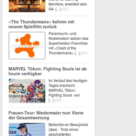
Monitore, erweitert sein
G4-
[…]
(00)
«The Thundermans» kehren mit
neuem Spielfilm zurück
Paramount+ und
Nickelodeon setzen das
Superhelden-Franchise
mit «Clash of the
Thundermans»
[…]
(00)
MARVEL Tōkon: Fighting Souls ist ab
heute verfügbar
Im Verlauf des heutigen
Tages erscheint
MARVEL Tōkon:
Fighting Souls von
[…]
(00)
Frauen-Tour: Niedermaier nun Vierte
der Gesamtwertung
Belleville-en-Beaujolais
(dpa) - Trotz eines
gescheiterten