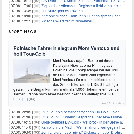
07.08. 19:11 |
(02)
Sky Deal – z.B. Serien & Filme, Paramount+ & Netflix für 19,99€/Monat
07.08. 17:00 |
(00)
'September Afternoon'-Regisseur liebt vor allem die 'Banalität' in seinen Filmen
07.08. 13:35 |
(00)
Für Starz geht es abwärts
07.08. 13:00 |
(00)
Anthony Michael Hall: John Hughes sprach über eine Fortsetzung von 'The Breakfast Club'
07.08. 12:15 |
(00)
«Madden» startet im November
SPORT-NEWS
Polnische Fahrerin siegt am Mont Ventoux und
holt Tour-Gelb
Mont Ventoux (dpa) - Radrennfahrerin
Katarzyna Niewiadoma-Phinney aus
Polen hat die Königsetappe bei der Tour
de France der Frauen zum legendären
Mont Ventoux für sich entschieden und
das Gelbe Trikot erobert. Die 31-Jährige
gewann die Bergankunft auf mehr als 1.900 Höhenmetern bei der
siebten Etappe nach einer beeindruckenden Kletterpartie. Sie
hatte
[…]
(03)
vor 11 Stunden
07.08. 22:05 |
(00)
PGA Tour bleibt standhaft gegen LIV Golf Fusion in einem sich wandelnden Sportumfeld
07.08. 21:06 |
(00)
PGA Tour-CEO weist Gespräche über eine Fusion mit LIV Golf zurück und bekräftigt die Wettbewerbslandschaft
07.08. 16:15 |
(04)
Gose bejubelt EM-Gold - Wellbrock in der Seine ausgebremst
07.08. 11:46 |
(01)
Kampf um die Macht: Wer ist für und wer gegen Infantino?
07.08. 09:50 |
(03)
Zentralisieren oder nicht? Diskussion über Drohnenabwehr