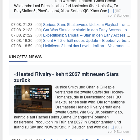
und weiteren Inhalten. Ghost Recon
Wildlands: Last Rites ist ab sofort kostenlos über Ubisoft+, für
PlayStation5, PlayStation4, Xbox Series X|S, Xbox One
[…]
(00)
vor 7 Stunden
07.08. 21:23 |
(00)
Serious Sam: Shatterverse lädt zum Playtest – und erscheint schon bald!
07.08. 21:23 |
(00)
Car Was Simulator startet in den Early Access – bald gehts los!
07.08. 21:22 |
(00)
Expeditions: Samurai – Start in den Early Access ab heute im feudalen Japan
07.08. 19:30 |
(00)
Silent Hill 2 erhält neues Update – Bloober verbessert Grafik und Performance
07.08. 18:59 |
(00)
Helldivers 2 hebt das Level-Limit an – Veteranen können endlich weiter aufsteigen
KINO/TV-NEWS
«Heated Rivalry» kehrt 2027 mit neuen Stars
zurück
Justice Smith und Charlie Gillespie
verstärken die zweite Staffel der Hockey-
Romanze, die in Deutschland bei HBO
Max zu sehen sein wird. Die romantische
Dramaserie Heated Rivalry erhält eine
zweite Staffel. Wie Sky UK bekannt gab,
kehrt die auf Rachel Reids „Game Changers“-Romanen
basierende Produktion im Frühjahr 2027 in Großbritannien und
Irland zu Sky und NOW zurück. In Deutschland wird die
[…]
(00)
vor 9 Stunden