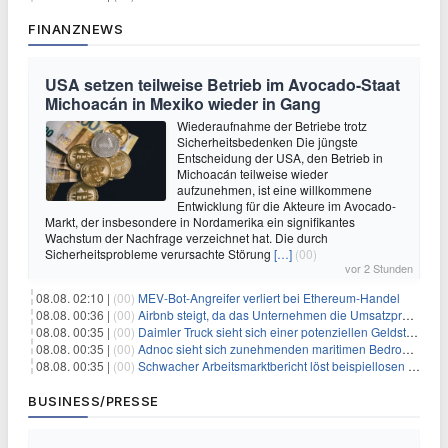
FINANZNEWS
USA setzen teilweise Betrieb im Avocado-Staat
Michoacán in Mexiko wieder in Gang
Wiederaufnahme der Betriebe trotz
Sicherheitsbedenken Die jüngste
Entscheidung der USA, den Betrieb in
Michoacán teilweise wieder
aufzunehmen, ist eine willkommene
Entwicklung für die Akteure im Avocado-
Markt, der insbesondere in Nordamerika ein signifikantes
Wachstum der Nachfrage verzeichnet hat. Die durch
Sicherheitsprobleme verursachte Störung
[…]
(00)
vor 2 Stunden
08.08. 02:10 |
(00)
MEV-Bot-Angreifer verliert bei Ethereum-Handel
08.08. 00:36 |
(00)
Airbnb steigt, da das Unternehmen die Umsatzprognose anhebt und starkes Wachstum signalisiert
08.08. 00:35 |
(00)
Daimler Truck sieht sich einer potenziellen Geldstrafe von 1 Milliarde Euro aufgrund von EU-Emissionsvorschriften gegenüber
08.08. 00:35 |
(00)
Adnoc sieht sich zunehmenden maritimen Bedrohungen angesichts regionaler Spannungen gegenüber
08.08. 00:35 |
(00)
Schwacher Arbeitsmarktbericht löst beispiellosen Börsenanstieg aus
BUSINESS/PRESSE