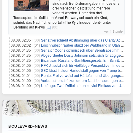
sind nach Behördenangaben mindestens
drei Menschen getötet und mehrere
verletzt worden. Unter den drei
Todesopfern im östlichen Vorort Browary sei auch ein Kind,
schrieb das Nachrichtenportal «The Kyiv Independent» unter
Berufung auf Kiews
[…]
(00)
vor 1 Stunde
08.08. 02:35 |
(00)
Senat verschiebt Abstimmung über das Clarity Act: Auswirkungen auf Unternehmen und das Vertrauen der Investoren
08.08. 02:02 |
(01)
Löschhubschrauber stürzt bei Waldbrand in Utah ab
08.08. 01:35 |
(00)
Senator Coons optimistisch über Senatsabstimmungen angesichts von Finanzierungsbedenken
08.08. 01:35 |
(00)
Abgeordneter Dusty Johnson setzt sich für zügige Regierungsfinanzierung angesichts von Shutdown-Risiken ein
08.08. 01:35 |
(00)
Bipartisan Russland-Sanktionsgesetz: Ein Schritt in Richtung Energieunabhängigkeit
08.08. 01:05 |
(00)
RFK Jr. setzt sich für vielfältige Perspektiven in der Gesundheitspolitik beim CDC-Gedenkakt ein
08.08. 01:05 |
(00)
SEC lässt Insider-Handelsfall gegen von Trump begnadigten Manager fallen
08.08. 01:01 |
(00)
Rente: Frei verweist auf Härtefall- und Übergangsregelungen
08.08. 01:00 |
(00)
Verbraucherschützer fordern Nachbesserungen bei Frühstartrente
08.08. 01:00 |
(02)
Umfrage: Zwei Drittel sehen zu viel Einfluss von US-Tech-Konzernen
BOULEVARD-NEWS