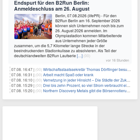
Endspurt für den B2Run Berlin:
Anmeldeschluss am 26. August
Berlin, 07.08.2026 (lifePR) - Für den
B2Run Berlin am 16. September 2026
können sich Unternehmen noch bis zum
26. August 2026 anmelden. Im
Olympiastadion kommen Mitarbeitende
aus Unternehmen jeder Größe
zusammen, um die 5,7 Kilometer lange Strecke in der
beeindruckenden Stadionkulisse zu absolvieren. Als Teil der
deutschlandweiten B2Run Laufserie
[…]
(00)
vor 16 Stunden
07.08. 16:47 |
(00)
Wirtschaftsstaatssekretär Thomas Dörflinger besucht Handwerksbetrieb im Kammerbezirk Freiburg
07.08. 16:31 |
(00)
Arbeit macht Spaß oder krank
07.08. 16:10 |
(00)
Vernetzung in jeder Hinsicht – Die Städte der Zukunft sind grün-blau
07.08. 15:29 |
(00)
Drei bis zehn Prozent, so viel Strom verbraucht ein Aufzug im Gebäude
07.08. 15:20 |
(00)
Northern Discovery Metals gibt die Börsennotierung an der Frankfurter Wertpapierbörse bekannt