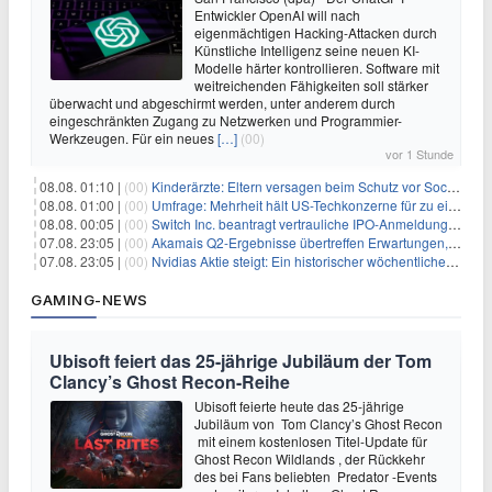
Entwickler OpenAI will nach
eigenmächtigen Hacking-Attacken durch
Künstliche Intelligenz seine neuen KI-
Modelle härter kontrollieren. Software mit
weitreichenden Fähigkeiten soll stärker
überwacht und abgeschirmt werden, unter anderem durch
eingeschränkten Zugang zu Netzwerken und Programmier-
Werkzeugen. Für ein neues
[…]
(00)
vor 1 Stunde
08.08. 01:10 |
(00)
Kinderärzte: Eltern versagen beim Schutz vor Social Media
08.08. 01:00 |
(00)
Umfrage: Mehrheit hält US-Techkonzerne für zu einflussreich
08.08. 00:05 |
(00)
Switch Inc. beantragt vertrauliche IPO-Anmeldung im Zuge des AI-Booms
07.08. 23:05 |
(00)
Akamais Q2-Ergebnisse übertreffen Erwartungen, doch Aktien fallen: Ein tieferer Blick
07.08. 23:05 |
(00)
Nvidias Aktie steigt: Ein historischer wöchentlicher Anstieg, getrieben von Innovation und Marktnachfrage
GAMING-NEWS
Ubisoft feiert das 25-jährige Jubiläum der Tom
Clancy’s Ghost Recon-Reihe
Ubisoft feierte heute das 25-jährige
Jubiläum von Tom Clancy’s Ghost Recon
mit einem kostenlosen Titel-Update für
Ghost Recon Wildlands , der Rückkehr
des bei Fans beliebten Predator -Events