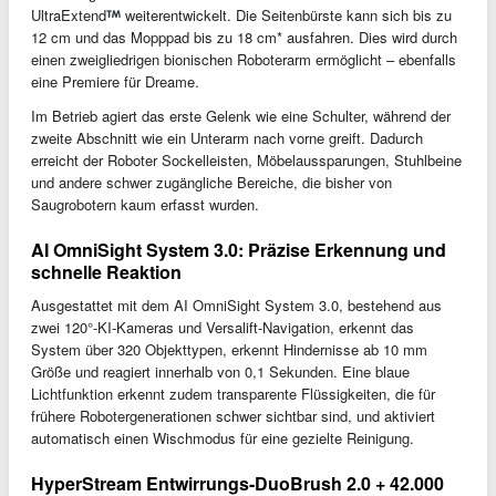
UltraExtend
weiterentwickelt. Die Seitenbürste kann sich bis zu
12 cm und das Mopppad bis zu 18 cm* ausfahren. Dies wird durch
einen zweigliedrigen bionischen Roboterarm ermöglicht – ebenfalls
eine Premiere für Dreame.
Im Betrieb agiert das erste Gelenk wie eine Schulter, während der
zweite Abschnitt wie ein Unterarm nach vorne greift. Dadurch
erreicht der Roboter Sockelleisten, Möbelaussparungen, Stuhlbeine
und andere schwer zugängliche Bereiche, die bisher von
Saugrobotern kaum erfasst wurden.
AI OmniSight System 3.0: Präzise Erkennung und
schnelle Reaktion
Ausgestattet mit dem AI OmniSight System 3.0, bestehend aus
zwei 120°-KI-Kameras und Versalift-Navigation, erkennt das
System über 320 Objekttypen, erkennt Hindernisse ab 10 mm
Größe und reagiert innerhalb von 0,1 Sekunden. Eine blaue
Lichtfunktion erkennt zudem transparente Flüssigkeiten, die für
frühere Robotergenerationen schwer sichtbar sind, und aktiviert
automatisch einen Wischmodus für eine gezielte Reinigung.
HyperStream Entwirrungs-DuoBrush 2.0 + 42.000