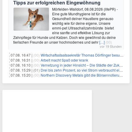
Tipps zur erfolgreichen Eingewöhnung
Mörfelden-Walldorf, 08.08.2026 (lifePR) -
Eine gute Mundhygiene ist für die
Gesundheit deiner Haustiere genauso
wichtig wie für deine eigene. Unsere
emmi-pet Ultraschallzahnbürste bietet
eine sanfte und effektive Lösung zur
Zahnpflege für Hunde und Katzen. Doch wie gewöhnst du deine
tierischen Freunde an unser hochmodernes und sehr
[…]
(00)
vor 19 Stunden
07.08. 16:47 |
(00)
Wirtschaftsstaatssekretär Thomas Dörflinger besucht Handwerksbetrieb im Kammerbezirk Freiburg
07.08. 16:31 |
(00)
Arbeit macht Spaß oder krank
07.08. 16:10 |
(00)
Vernetzung in jeder Hinsicht – Die Städte der Zukunft sind grün-blau
07.08. 15:29 |
(01)
Drei bis zehn Prozent, so viel Strom verbraucht ein Aufzug im Gebäude
07.08. 15:20 |
(00)
Northern Discovery Metals gibt die Börsennotierung an der Frankfurter Wertpapierbörse bekannt