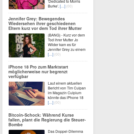
'Dedicated to Morris
Burke'.
[…]
(00)
Jennifer Grey: Bewegendes
Wiedersehen ihrer geschiedenen
Eltern kurz vor dem Tod ihrer Mutter
(BANG) - Kurz vor dem
Tod ihrer Mutter Jo
Wilder kam es für
Jennifer Grey zu einem
[…]
(00)
iPhone 18 Pro zum Marktstart
möglicherweise nur begrenzt
verfügbar
Laut einem aktuellen
Bericht von Tim Culpan
im Magazin Culpium
könnte das iPhone 18
[…]
(00)
Bitcoin-Schock: Während Kurse
fallen, plant die Regierung die Steuer-
Bombe
Das Doppel-Dilemma