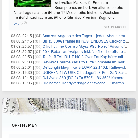
weltweiten Marktes für Premium-
Smartphones erobert. Vor allem die hohe
Nachfrage nach der iPhone 17 Modellreihe trieb das Wachstum
im Berichtszeitraum an. iPhone führt das Premium-Segment
[…]
(00)
vor 14 Stunden
08.08. 22:15 |
(04)
Amazon-Angebote des Tages – jeden Abend neue Deals zum Stöbern
08.08. 21:45 |
(01)
Bis zu 300€ Prämie für KOSTENLOSES Girokonto bei der Santander – 50€ schon nach 1 Woche!
08.08. 20:57 |
(00)
Cthulhu: The Cosmic Abyss PS5-Horror-Adventure für 27,99€
08.08. 20:57 |
(04)
50% Rabatt auf waipu.tv inkl. Netflix – bereits ab 9€/Monat (statt 17,99€)
08.08. 20:53 |
(00)
Teufel REAL BLUE NC 3 Over-Ear-Kopfhörer mit ANC für 149,99€
08.08. 20:03 |
(00)
Review: Dreame X60 Pro Ultra Complete im Test: 42.000 Pa, 100 °C Moppwäsche & erstaunlich viel Technik in nur 8,9 cm Höhe
08.08. 20:01 |
(00)
De’Longhi Magnifica S ECAM 22.110.B Kaffeevollautomat für 269€
08.08. 19:30 |
(00)
UGREEN 45W USB C Ladegerät 3-Port GaN Schnellladegerät für 12,96€
08.08. 19:15 |
(00)
DJI Avata 360 (RC 2) für 579€ – 8K 360° Kameradrohne
08.08. 19:05 |
(01)
Die besten Handyverträge der Woche – Smartphone-Tarife & SIM-Only im Überblick
TOP-THEMEN