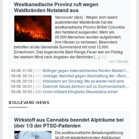
Westkanadische Provinz ruft wegen
Waldbränden Notstand aus
Vancouver (dpa) - Wegen sich rasant
ausbreitender Waldbrände hat die
westkanadische Provinz British Columbia
den Notstand ausgerufen. Mehr als
20.000 Menschen wurden aufgefordert,
ihre Häuser zu verlassen. Besonders
betroffen ist die Gemeinde Summerland mit rund 12.000
Einwohnern. Das sogenannte Bald-Range-Feuer war am Freitag
bei starkem Wind nach Angaben der Behörden
[…]
(00)
vor 1 Stunde
09.08. 01:00 |
(00)
Bofinger gegen österreichisches Renten-Modell für Schwerarbeiter
09.08. 00:10 |
(00)
Umfrage: Mehrheit gegen Abschaffung der «Rente mit 63»
09.08. 00:10 |
(00)
Hitzealarm am Sonntag: Wo es wieder heiß wird
09.08. 00:01 |
(00)
Dobrindt: Neues Zentrum soll zu Drohnensicherheit forschen
09.08. 00:00 |
(02)
Union kritisiert Klingbeils Steuerpläne scharf
BOULEVARD-NEWS
Wirkstoff aus Cannabis beendet Alpträume bei
über 1/3 der PTSD-Patienten
Die posttraumatische Belastungsstörung
ist oft mit wiederkehrenden Alpträumen