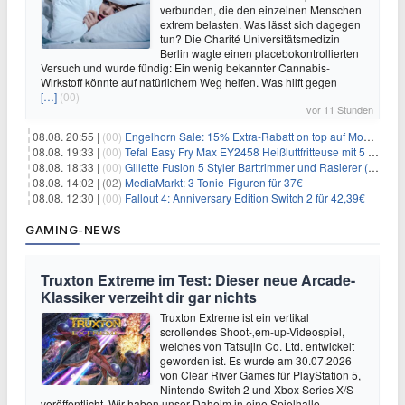
verbunden, die den einzelnen Menschen
extrem belasten. Was lässt sich dagegen
tun? Die Charité Universitätsmedizin
Berlin wagte einen placebokontrollierten
Versuch und wurde fündig: Ein wenig bekannter Cannabis-
Wirkstoff könnte auf natürlichem Weg helfen. Was hilft gegen
[…]
(00)
vor 11 Stunden
08.08. 20:55 |
(00)
Engelhorn Sale: 15% Extra-Rabatt on top auf Mode- und Sport-Artikel
08.08. 19:33 |
(00)
Tefal Easy Fry Max EY2458 Heißluftfritteuse mit 5 Litern für 64,99€
08.08. 18:33 |
(00)
Gillette Fusion 5 Styler Barttrimmer und Rasierer (All in One) für 16€
08.08. 14:02 |
(02)
MediaMarkt: 3 Tonie-Figuren für 37€
08.08. 12:30 |
(00)
Fallout 4: Anniversary Edition Switch 2 für 42,39€
GAMING-NEWS
Truxton Extreme im Test: Dieser neue Arcade-
Klassiker verzeiht dir gar nichts
Truxton Extreme ist ein vertikal
scrollendes Shoot-‚em-up-Videospiel,
welches von Tatsujin Co. Ltd. entwickelt
geworden ist. Es wurde am 30.07.2026
von Clear River Games für PlayStation 5,
Nintendo Switch 2 und Xbox Series X/S
veröffentlicht. Wir haben unser Daheim in eine Spielhalle