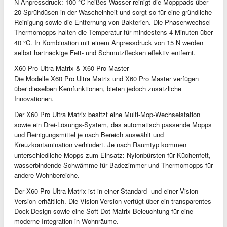
N Anpressdruck: 100 °C heißes Wasser reinigt die Mopppads über
20 Sprühdüsen in der Wascheinheit und sorgt so für eine gründliche
Reinigung sowie die Entfernung von Bakterien. Die Phasenwechsel-
Thermomopps halten die Temperatur für mindestens 4 Minuten über
40 °C. In Kombination mit einem Anpressdruck von 15 N werden
selbst hartnäckige Fett- und Schmutzflecken effektiv entfernt.
X60 Pro Ultra Matrix & X60 Pro Master
Die Modelle X60 Pro Ultra Matrix und X60 Pro Master verfügen
über dieselben Kernfunktionen, bieten jedoch zusätzliche
Innovationen.
Der X60 Pro Ultra Matrix besitzt eine Multi-Mop-Wechselstation
sowie ein Drei-Lösungs-System, das automatisch passende Mopps
und Reinigungsmittel je nach Bereich auswählt und
Kreuzkontamination verhindert. Je nach Raumtyp kommen
unterschiedliche Mopps zum Einsatz: Nylonbürsten für Küchenfett,
wasserbindende Schwämme für Badezimmer und Thermomopps für
andere Wohnbereiche.
Der X60 Pro Ultra Matrix ist in einer Standard- und einer Vision-
Version erhältlich. Die Vision-Version verfügt über ein transparentes
Dock-Design sowie eine Soft Dot Matrix Beleuchtung für eine
moderne Integration in Wohnräume.