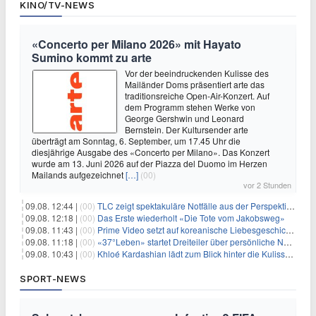
KINO/TV-NEWS
«Concerto per Milano 2026» mit Hayato
Sumino kommt zu arte
Vor der beeindruckenden Kulisse des
Mailänder Doms präsentiert arte das
traditionsreiche Open-Air-Konzert. Auf
dem Programm stehen Werke von
George Gershwin und Leonard
Bernstein. Der Kultursender arte
überträgt am Sonntag, 6. September, um 17.45 Uhr die
diesjährige Ausgabe des «Concerto per Milano». Das Konzert
wurde am 13. Juni 2026 auf der Piazza del Duomo im Herzen
Mailands aufgezeichnet
[…]
(00)
vor 2 Stunden
09.08. 12:44 |
(00)
TLC zeigt spektakuläre Notfälle aus der Perspektive der Patienten
09.08. 12:18 |
(00)
Das Erste wiederholt «Die Tote vom Jakobsweg»
09.08. 11:43 |
(00)
Prime Video setzt auf koreanische Liebesgeschichte
09.08. 11:18 |
(00)
«37°Leben» startet Dreiteiler über persönliche Neuanfänge
09.08. 10:43 |
(00)
Khloé Kardashian lädt zum Blick hinter die Kulissen ihres Freundeskreises
SPORT-NEWS