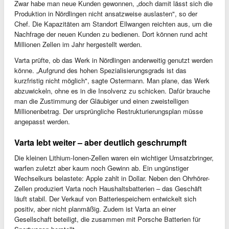
Zwar habe man neue Kunden gewonnen, „doch damit lässt sich die
Produktion in Nördlingen nicht ansatzweise auslasten", so der
Chef. Die Kapazitäten am Standort Ellwangen reichten aus, um die
Nachfrage der neuen Kunden zu bedienen. Dort können rund acht
Millionen Zellen im Jahr hergestellt werden.
Varta prüfte, ob das Werk in Nördlingen anderweitig genutzt werden
könne. „Aufgrund des hohen Spezialisierungsgrads ist das
kurzfristig nicht möglich", sagte Ostermann. Man plane, das Werk
abzuwickeln, ohne es in die Insolvenz zu schicken. Dafür brauche
man die Zustimmung der Gläubiger und einen zweistelligen
Millionenbetrag. Der ursprüngliche Restrukturierungsplan müsse
angepasst werden.
Varta lebt weiter – aber deutlich geschrumpft
Die kleinen Lithium-Ionen-Zellen waren ein wichtiger Umsatzbringer,
warfen zuletzt aber kaum noch Gewinn ab. Ein ungünstiger
Wechselkurs belastete: Apple zahlt in Dollar. Neben den Ohrhörer-
Zellen produziert Varta noch Haushaltsbatterien – das Geschäft
läuft stabil. Der Verkauf von Batteriespeichern entwickelt sich
positiv, aber nicht planmäßig. Zudem ist Varta an einer
Gesellschaft beteiligt, die zusammen mit Porsche Batterien für