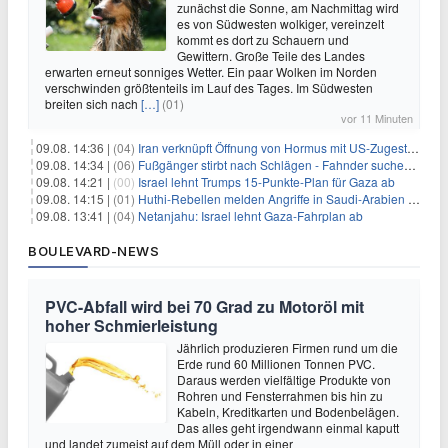
zunächst die Sonne, am Nachmittag wird
es von Südwesten wolkiger, vereinzelt
kommt es dort zu Schauern und
Gewittern. Große Teile des Landes
erwarten erneut sonniges Wetter. Ein paar Wolken im Norden
verschwinden größtenteils im Lauf des Tages. Im Südwesten
breiten sich nach
[…]
(01)
vor 11 Minuten
09.08. 14:36 |
(04)
Iran verknüpft Öffnung von Hormus mit US-Zugeständnissen
09.08. 14:34 |
(06)
Fußgänger stirbt nach Schlägen - Fahnder suchen Autofahrer
09.08. 14:21 |
(00)
Israel lehnt Trumps 15-Punkte-Plan für Gaza ab
09.08. 14:15 |
(01)
Huthi-Rebellen melden Angriffe in Saudi-Arabien und im Jemen
09.08. 13:41 |
(04)
Netanjahu: Israel lehnt Gaza-Fahrplan ab
BOULEVARD-NEWS
PVC-Abfall wird bei 70 Grad zu Motoröl mit
hoher Schmierleistung
Jährlich produzieren Firmen rund um die
Erde rund 60 Millionen Tonnen PVC.
Daraus werden vielfältige Produkte von
Rohren und Fensterrahmen bis hin zu
Kabeln, Kreditkarten und Bodenbelägen.
Das alles geht irgendwann einmal kaputt
und landet zumeist auf dem Müll oder in einer