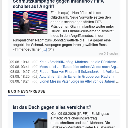
Schmutzkampagne gegen Infantino? FIFA
schaltet auf Angriff
Zürich (dpa) - Nun öffnet sich der
Giftschrank. Neue Vorwürfe setzen den
ohnehin schon angezählten FIFA-
Präsidenten Gianni Infantino weiter unter
Druck. Der Fußball-Weltverband schaltet
indes in den Angriffsmodus. In der
europäischen Nacht zum Sonntag wetterte die FIFA gegen eine
angebliche Schmutzkampagne gegen ihren gewählten Boss.
«Immer deutlicher
[…]
(01)
vor 3 Stunden
09.08. 10:41 |
(00)
Kein «Arschtritt» nötig: Märtens und die Rückkehr nach Paris
09.08. 03:41 |
(00)
Messi reist zur Trauerfeier seines Vaters nach Argentinien
08.08. 19:27 |
(02)
Frauen-Tour vor Finale mit Sekundenkrimi: Vollering in Gelb
08.08. 18:25 |
(02)
Autofahrer fährt in Italien in Gruppe von Radlern
08.08. 18:24 |
(00)
Lionel Messis Vater Jorge im Alter von 68 Jahren gestorben
BUSINESS/PRESSE
Ist das Dach gegen alles versichert?
Kiel, 09.08.2026 (lifePR) - Es klingt so
einfach: Versicherungsvertrag
unterschreiben und zurücklehnen. Die
„Vollkasko-Mentalität“ vieler Hausbesitzer