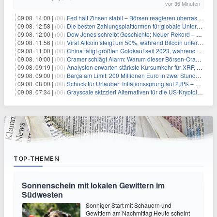
vor 36 Minuten
09.08. 14:00 |
(00)
Fed hält Zinsen stabil – Börsen reagieren überraschend volatil
09.08. 12:58 |
(00)
Die besten Zahlungsplattformen für globale Unternehmen im Jahr 2026
09.08. 12:00 |
(00)
Dow Jones schreibt Geschichte: Neuer Rekord – und Amazon knackt die nächste Billionen-Marke
09.08. 11:56 |
(00)
Viral Altcoin steigt um 50%, während Bitcoin unter $65.000 fällt
09.08. 11:00 |
(00)
China tätigt größten Goldkauf seit 2023, während Goldpreis um 8% steigt
09.08. 10:00 |
(00)
Cramer schlägt Alarm: Warum dieser Börsen-Crash die beste Einstiegschance seit Monaten ist
09.08. 09:19 |
(00)
Analysten erwarten stärkste Kursumkehr für XRP, während Polymarket skeptisch bleibt
09.08. 09:00 |
(00)
Barça am Limit: 200 Millionen Euro in zwei Stunden – warum dieser Schuldentrip hochgefährlich wird
09.08. 08:00 |
(00)
Schock für Urlauber: Inflationssprung auf 2,8% – Diese Preise explodieren jetzt
09.08. 07:34 |
(00)
Grayscale skizziert Alternativen für die US-Kryptoindustrie ohne CLARITY Act
TOP-THEMEN
Sonnenschein mit lokalen Gewittern im
Südwesten
Sonniger Start mit Schauern und
Gewittern am Nachmittag Heute scheint