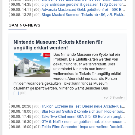
09.08. 14:35 |
(00)
ültje Erdnüsse geröstet & gesalzen 180g Dose für 1,52€ im Spar-Abo
09.08. 14:11 |
(06)
Advanzia Mastercard Gold: gebührenfrei + 50€ Bonus* + gratis Reiseversicherung
09.08. 13:25 |
(00)
Stage Musical Sommer: Tickets ab 45€, z.B. Eiskönigin, König der Löwen, Zurück in die Zukunft
GAMING-NEWS
Nintendo Museum: Tickets könnten für
ungültig erklärt werden!
Das Nintendo Museum von Kyoto hat ein
Problem. Die Eintrittskarten werden von
gekauft und teuer weiterverkauft. Dies
unterbindet Nintendo nun indem
weiterverkaufte Tickets für ungültig erklärt
werden. Aber nicht nur das, die Person
mit dem woanders gekauften Ticket kann für das Museum
dauerhaft gesperrt werden. Nintendo warnt Besucher Das
[…]
(00)
vor 3 Stunden
08.08. 20:36 |
(00)
Truxton Extreme im Test: Dieser neue Arcade-Klassiker verzeiht dir gar nichts
08.08. 18:00 |
(00)
Star Fox auf Switch 2 könnte sich zum Flop entwickeln
08.08. 17:45 |
(00)
Take-Two-Chef nennt GTA 6 für 80 Euro ein „unglaubliches Schnäppchen“
08.08. 16:30 |
(00)
GTA 6: Netflix nennt angeblich Laufzeit der neuen Gameplay-Präsentation
08.08. 16:00 |
(01)
Zelda-Film: Ganondorf, Impa und weitere Darsteller sollen feststehen