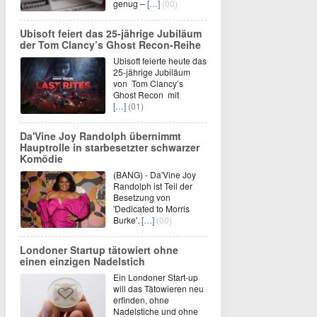
genug –
[…]
(00)
Ubisoft feiert das 25-jährige Jubiläum
der Tom Clancy’s Ghost Recon-Reihe
Ubisoft feierte heute das
25-jährige Jubiläum
von Tom Clancy’s
Ghost Recon mit
[…]
(01)
Da'Vine Joy Randolph übernimmt
Hauptrolle in starbesetzter schwarzer
Komödie
(BANG) - Da'Vine Joy
Randolph ist Teil der
Besetzung von
'Dedicated to Morris
Burke'.
[…]
(00)
Londoner Startup tätowiert ohne
einen einzigen Nadelstich
Ein Londoner Start-up
will das Tätowieren neu
erfinden, ohne
Nadelstiche und ohne