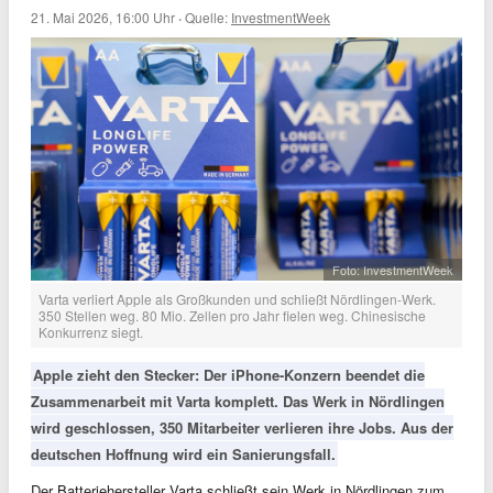
21. Mai 2026, 16:00 Uhr
·
Quelle:
InvestmentWeek
Foto: InvestmentWeek
Varta verliert Apple als Großkunden und schließt Nördlingen-Werk.
350 Stellen weg. 80 Mio. Zellen pro Jahr fielen weg. Chinesische
Konkurrenz siegt.
Apple zieht den Stecker: Der iPhone-Konzern beendet die
Zusammenarbeit mit Varta komplett. Das Werk in Nördlingen
wird geschlossen, 350 Mitarbeiter verlieren ihre Jobs. Aus der
deutschen Hoffnung wird ein Sanierungsfall.
Der Batteriehersteller Varta schließt sein Werk in Nördlingen zum