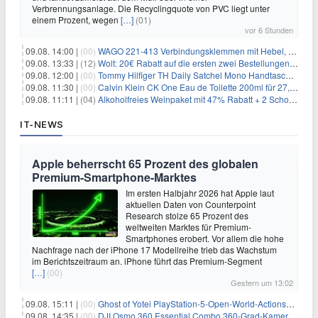
Verbrennungsanlage. Die Recyclingquote von PVC liegt unter
einem Prozent, wegen
[…]
(01)
vor 6 Stunden
09.08. 14:00 |
(00)
WAGO 221-413 Verbindungsklemmen mit Hebel, 50 Stück für 14,99€
09.08. 13:33 |
(12)
Wolt: 20€ Rabatt auf die ersten zwei Bestellungen für Neukunden
09.08. 12:00 |
(00)
Tommy Hilfiger TH Daily Satchel Mono Handtasche für 73,97€
09.08. 11:30 |
(00)
Calvin Klein CK One Eau de Toilette 200ml für 27,99€
09.08. 11:11 |
(04)
Alkoholfreies Weinpaket mit 47% Rabatt + 2 Schott Zwiesel Gläser GRATIS für 29,99€
IT-NEWS
Apple beherrscht 65 Prozent des globalen
Premium-Smartphone-Marktes
Im ersten Halbjahr 2026 hat Apple laut
aktuellen Daten von Counterpoint
Research stolze 65 Prozent des
weltweiten Marktes für Premium-
Smartphones erobert. Vor allem die hohe
Nachfrage nach der iPhone 17 Modellreihe trieb das Wachstum
im Berichtszeitraum an. iPhone führt das Premium-Segment
[…]
(00)
Gestern um 13:02
09.08. 15:11 |
(00)
Ghost of Yotei PlayStation-5-Open-World-Actionspiel für 55,65€
09.08. 14:35 |
(00)
DJI Osmo 360 Essential Combo 360-Grad-Kamera für 375€