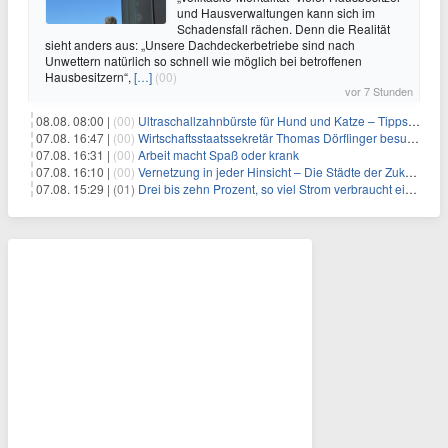
und Hausverwaltungen kann sich im
Schadensfall rächen. Denn die Realität
sieht anders aus: „Unsere Dachdeckerbetriebe sind nach
Unwettern natürlich so schnell wie möglich bei betroffenen
Hausbesitzern“,
[…]
(00)
vor 7 Stunden
08.08. 08:00 |
(00)
Ultraschallzahnbürste für Hund und Katze – Tipps zur erfolgreichen Eingewöhnung
07.08. 16:47 |
(00)
Wirtschaftsstaatssekretär Thomas Dörflinger besucht Handwerksbetrieb im Kammerbezirk Freiburg
07.08. 16:31 |
(00)
Arbeit macht Spaß oder krank
07.08. 16:10 |
(00)
Vernetzung in jeder Hinsicht – Die Städte der Zukunft sind grün-blau
07.08. 15:29 |
(01)
Drei bis zehn Prozent, so viel Strom verbraucht ein Aufzug im Gebäude