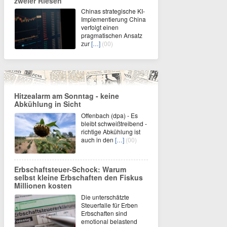
zweier Riesen
Chinas strategische KI-
Implementierung China
verfolgt einen
pragmatischen Ansatz
zur
[…]
(00)
Hitzealarm am Sonntag - keine
Abkühlung in Sicht
Offenbach (dpa) - Es
bleibt schweißtreibend -
richtige Abkühlung ist
auch in den
[…]
(00)
Erbschaftsteuer-Schock: Warum
selbst kleine Erbschaften den Fiskus
Millionen kosten
Die unterschätzte
Steuerfalle für Erben
Erbschaften sind
emotional belastend