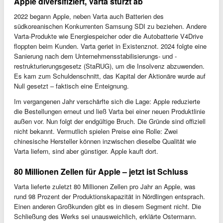
Apple diversifiziert, Varta stürzt ab
2022 begann Apple, neben Varta auch Batterien des
südkoreanischen Konkurrenten Samsung SDI zu beziehen. Andere
Varta-Produkte wie Energiespeicher oder die Autobatterie V4Drive
floppten beim Kunden. Varta geriet in Existenznot. 2024 folgte eine
Sanierung nach dem Unternehmensstabilisierungs- und -
restrukturierungsgesetz (StaRUG), um die Insolvenz abzuwenden.
Es kam zum Schuldenschnitt, das Kapital der Aktionäre wurde auf
Null gesetzt – faktisch eine Enteignung.
Im vergangenen Jahr verschärfte sich die Lage: Apple reduzierte
die Bestellungen erneut und ließ Varta bei einer neuen Produktlinie
außen vor. Nun folgt der endgültige Bruch. Die Gründe sind offiziell
nicht bekannt. Vermutlich spielen Preise eine Rolle: Zwei
chinesische Hersteller können inzwischen dieselbe Qualität wie
Varta liefern, sind aber günstiger. Apple kauft dort.
80 Millionen Zellen für Apple – jetzt ist Schluss
Varta lieferte zuletzt 80 Millionen Zellen pro Jahr an Apple, was
rund 98 Prozent der Produktionskapazität in Nördlingen entsprach.
Einen anderen Großkunden gibt es in diesem Segment nicht. Die
Schließung des Werks sei unausweichlich, erklärte Ostermann.