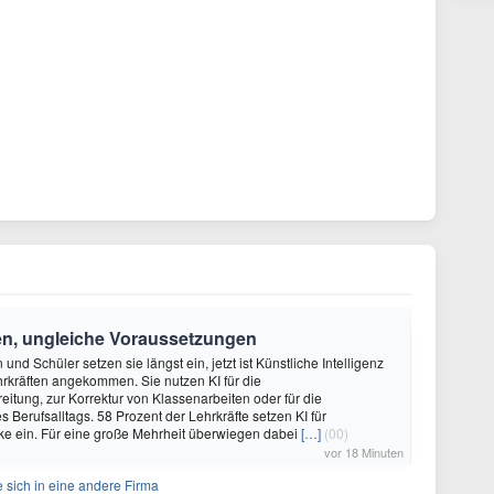
en, ungleiche Voraussetzungen
und Schüler setzen sie längst ein, jetzt ist Künstliche Intelligenz
rkräften angekommen. Sie nutzen KI für die
eitung, zur Korrektur von Klassenarbeiten oder für die
s Berufsalltags. 58 Prozent der Lehrkräfte setzen KI für
ke ein. Für eine große Mehrheit überwiegen dabei
[…]
(00)
vor 18 Minuten
 sich in eine andere Firma