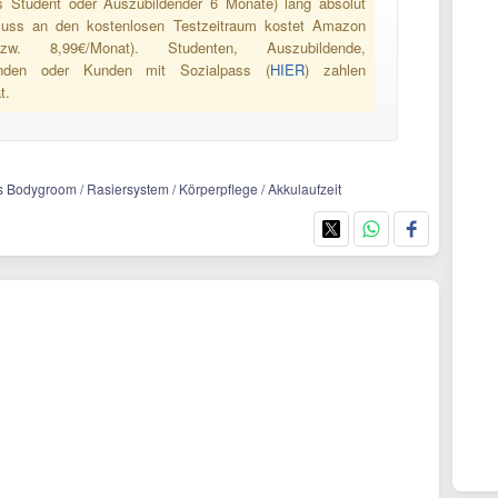
s Student oder Auszubildender 6 Monate) lang absolut
luss an den kostenlosen Testzeitraum kostet Amazon
w. 8,99€/Monat). Studenten, Auszubildende,
 Kunden oder Kunden mit Sozialpass (
HIER
) zahlen
t.
s Bodygroom / Rasiersystem / Körperpflege / Akkulaufzeit