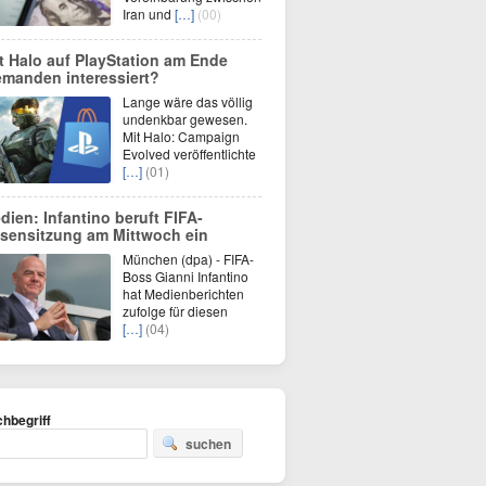
Iran und
[…]
(00)
t Halo auf PlayStation am Ende
emanden interessiert?
Lange wäre das völlig
undenkbar gewesen.
Mit Halo: Campaign
Evolved veröffentlichte
[…]
(01)
dien: Infantino beruft FIFA-
isensitzung am Mittwoch ein
München (dpa) - FIFA-
Boss Gianni Infantino
hat Medienberichten
zufolge für diesen
[…]
(04)
hbegriff
suchen