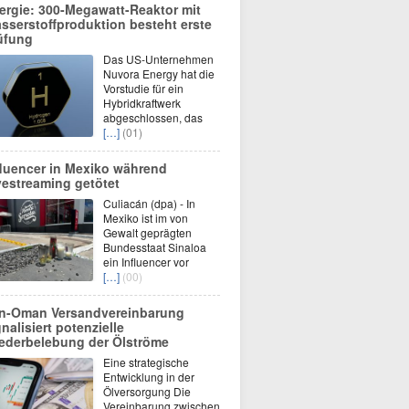
ergie: 300-Megawatt-Reaktor mit
sserstoffproduktion besteht erste
üfung
Das US-Unternehmen
Nuvora Energy hat die
Vorstudie für ein
Hybridkraftwerk
abgeschlossen, das
[…]
(01)
fluencer in Mexiko während
vestreaming getötet
Culiacán (dpa) - In
Mexiko ist im von
Gewalt geprägten
Bundesstaat Sinaloa
ein Influencer vor
[…]
(00)
an-Oman Versandvereinbarung
gnalisiert potenzielle
ederbelebung der Ölströme
Eine strategische
Entwicklung in der
Ölversorgung Die
Vereinbarung zwischen