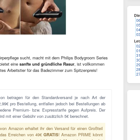
Di
0
0
0
0
Let
0
0
3
Körperpflege sucht, macht mit dem Philips Bodygroom Series
3
bietet eine
sanfte und gründliche Rasur
, ist vollkommen
2
2
htes Arbeitstier für das Badezimmer zum Spitzenpreis!
2
on betragen für den Standardversand je nach Art der
2,99€ pro Bestellung, entfallen jedoch bei Bestellungen ab
hiedene Premium- bzw. Expresstarife gegen Aufpreis. Der
rd mit einer Gebühr von zusätzlich 5€ berechnet.
von Amazon erhaltet ihr den Versand für einen Großteil
 das Erreichen von 49€
GRATIS
! Amazon PRIME könnt