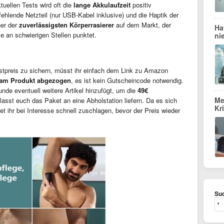
tuellen Tests wird oft die
lange Akkulaufzeit
positiv
ehlende Netzteil (nur USB-Kabel inklusive) und die Haptik der
ner der
zuverlässigsten Körperrasierer
auf dem Markt, der
Ha
e an schwierigen Stellen punktet.
ni
preis zu sichern, müsst ihr einfach dem Link zu Amazon
t am Produkt abgezogen
, es ist kein Gutscheincode notwendig.
unde eventuell weitere Artikel hinzufügt, um die
49€
Me
asst euch das Paket an eine Abholstation liefern. Da es sich
Kr
tet ihr bei Interesse schnell zuschlagen, bevor der Preis wieder
Suc