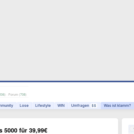
206
) · Forum (
708
)
munity
Lose
Lifestyle
WIN
Umfragen
Was ist klamm?
$$
 5000 für 39,99€