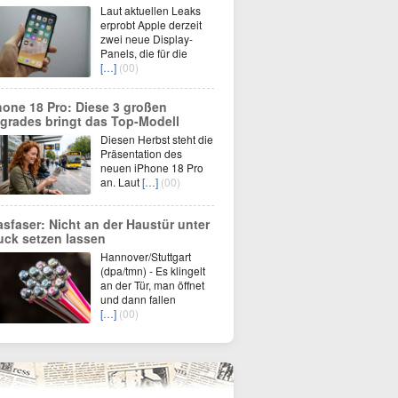
Laut aktuellen Leaks
erprobt Apple derzeit
zwei neue Display-
Panels, die für die
[…]
(00)
hone 18 Pro: Diese 3 großen
grades bringt das Top-Modell
Diesen Herbst steht die
Präsentation des
neuen iPhone 18 Pro
an. Laut
[…]
(00)
asfaser: Nicht an der Haustür unter
uck setzen lassen
Hannover/Stuttgart
(dpa/tmn) - Es klingelt
an der Tür, man öffnet
und dann fallen
[…]
(00)