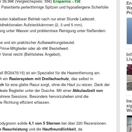
r 39,99€ (Vergleichspreis: 55€)
Ersparnis ~15€
En
Patentierte perlenförmige Spitzen und hypoallergene Scherfolie
Wa
Pr
uten kabelloser Betrieb nach nur einer Stunde Ladezeit.
bidirektionalen Aufsteckkämmen (2, 3 und 5 mm).
g unter Wasser und problemlose Reinigung unter fließendem
und ein praktischer Aufbewahrungsbeutel.
Prime-Mitglieder oder ab 49€ Bestellwert.
 Vorrat reicht (Befristetes Angebot).
In
Li
l BG5470/15) ist ein Spezialist für die Haarentfernung am
ch ein
Rasiersystem mit Dreifachschutz
, das selbst in
ch
für eine glatte Rasur sorgt, ohne die Haut zu reizen. Dank der
ideale Begleiter unter der Dusche. Mit einer
Akkulaufzeit von
ehrere Sessions. Besonders hervorzuheben sind die
Ir
de Richtung effizient erfassen.
si
Wi
Bodygroom solide
4,1 von 5 Sternen
bei über 220 Rezensionen.
e Rasurleistung
und die
Hautfreundlichkeit
, da