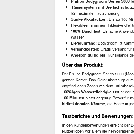
Philips Bodygroom Series 5000
fü
️ Rasiersystem mit Dreifachschutz:
für maximale Hautschonung.
Starke Akkulaufzeit:
Bis zu 100 Min
Flexibles Trimmen:
Inklusive drei 
100% Duschfest:
Einfache Anwendun
Wasser.
Lieferumfang:
Bodygroom, 3 Kämme 
Versandkosten:
Gratis Versand für 
Angebot gültig bis:
Nur solange der
Über das Produkt:
Der Philips Bodygroom Series 5000 (Model
ganzen Körper. Das Gerät überzeugt dur
empfindlichen Zonen wie dem
Intimberei
100%igen Wasserdichtigkeit
ist er der 
100 Minuten
bietet er genug Power für m
bidirektionalen Kämme
, die Haare in je
Testberichte und Bewertungen:
In den Kundenbewertungen erreicht der 
Nutzer loben vor allem die
hervorragend