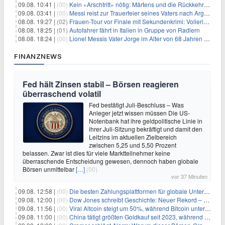
09.08. 10:41 |
(00)
Kein «Arschtritt» nötig: Märtens und die Rückkehr nach Paris
09.08. 03:41 |
(00)
Messi reist zur Trauerfeier seines Vaters nach Argentinien
08.08. 19:27 |
(02)
Frauen-Tour vor Finale mit Sekundenkrimi: Vollering in Gelb
08.08. 18:25 |
(01)
Autofahrer fährt in Italien in Gruppe von Radlern
08.08. 18:24 |
(00)
Lionel Messis Vater Jorge im Alter von 68 Jahren gestorben
FINANZNEWS
Fed hält Zinsen stabil – Börsen reagieren
überraschend volatil
Fed bestätigt Juli-Beschluss – Was
Anleger jetzt wissen müssen Die US-
Notenbank hat ihre geldpolitische Linie in
ihrer Juli-Sitzung bekräftigt und damit den
Leitzins im aktuellen Zielbereich
zwischen 5,25 und 5,50 Prozent
belassen. Zwar ist dies für viele Marktteilnehmer keine
überraschende Entscheidung gewesen, dennoch haben globale
Börsen unmittelbar
[…]
(00)
vor 37 Minuten
09.08. 12:58 |
(00)
Die besten Zahlungsplattformen für globale Unternehmen im Jahr 2026
09.08. 12:00 |
(00)
Dow Jones schreibt Geschichte: Neuer Rekord – und Amazon knackt die nächste Billionen-Marke
09.08. 11:56 |
(00)
Viral Altcoin steigt um 50%, während Bitcoin unter $65.000 fällt
09.08. 11:00 |
(00)
China tätigt größten Goldkauf seit 2023, während Goldpreis um 8% steigt