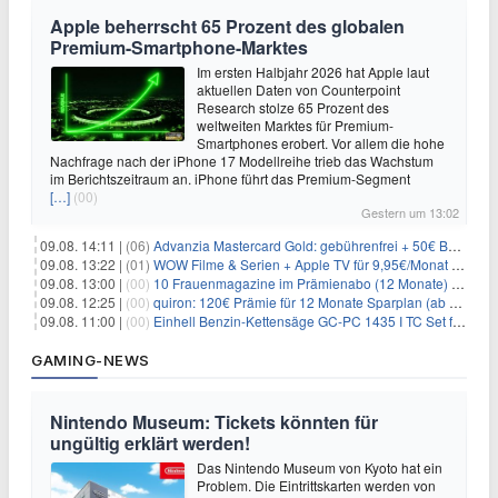
Apple beherrscht 65 Prozent des globalen
Premium-Smartphone-Marktes
Im ersten Halbjahr 2026 hat Apple laut
aktuellen Daten von Counterpoint
Research stolze 65 Prozent des
weltweiten Marktes für Premium-
Smartphones erobert. Vor allem die hohe
Nachfrage nach der iPhone 17 Modellreihe trieb das Wachstum
im Berichtszeitraum an. iPhone führt das Premium-Segment
[…]
(00)
Gestern um 13:02
09.08. 14:11 |
(06)
Advanzia Mastercard Gold: gebührenfrei + 50€ Bonus* + gratis Reiseversicherung
09.08. 13:22 |
(01)
WOW Filme & Serien + Apple TV für 9,95€/Monat // Alles von WOW (Filme, Serien, Live-Sport) für 34,97€/Monat
09.08. 13:00 |
(00)
10 Frauenmagazine im Prämienabo (12 Monate) mit Prämien bis zu 225€
09.08. 12:25 |
(00)
quiron: 120€ Prämie für 12 Monate Sparplan (ab 100€/Monat)
09.08. 11:00 |
(00)
Einhell Benzin-Kettensäge GC-PC 1435 I TC Set für 99,99€
GAMING-NEWS
Nintendo Museum: Tickets könnten für
ungültig erklärt werden!
Das Nintendo Museum von Kyoto hat ein
Problem. Die Eintrittskarten werden von