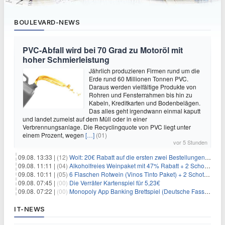
BOULEVARD-NEWS
PVC-Abfall wird bei 70 Grad zu Motoröl mit
hoher Schmierleistung
Jährlich produzieren Firmen rund um die
Erde rund 60 Millionen Tonnen PVC.
Daraus werden vielfältige Produkte von
Rohren und Fensterrahmen bis hin zu
Kabeln, Kreditkarten und Bodenbelägen.
Das alles geht irgendwann einmal kaputt
und landet zumeist auf dem Müll oder in einer
Verbrennungsanlage. Die Recyclingquote von PVC liegt unter
einem Prozent, wegen
[…]
(01)
vor 5 Stunden
09.08. 13:33 |
(12)
Wolt: 20€ Rabatt auf die ersten zwei Bestellungen für Neukunden
09.08. 11:11 |
(04)
Alkoholfreies Weinpaket mit 47% Rabatt + 2 Schott Zwiesel Gläser GRATIS für 29,99€
09.08. 10:11 |
(05)
6 Flaschen Rotwein (Vinos Tinto Paket) + 2 Schott Zwiesel Gläser für 25,99€ inkl. Versand
09.08. 07:45 |
(00)
Die Verräter Kartenspiel für 5,23€
09.08. 07:22 |
(00)
Monopoly App Banking Brettspiel (Deutsche Fassung) für 9,84€
IT-NEWS