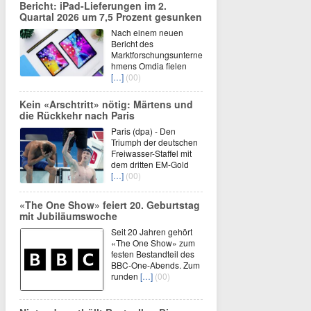
Bericht: iPad-Lieferungen im 2.
Quartal 2026 um 7,5 Prozent gesunken
Nach einem neuen
Bericht des
Marktforschungsunterne
hmens Omdia fielen
[…]
(00)
Kein «Arschtritt» nötig: Märtens und
die Rückkehr nach Paris
Paris (dpa) - Den
Triumph der deutschen
Freiwasser-Staffel mit
dem dritten EM-Gold
[…]
(00)
«The One Show» feiert 20. Geburtstag
mit Jubiläumswoche
Seit 20 Jahren gehört
«The One Show» zum
festen Bestandteil des
BBC-One-Abends. Zum
runden
[…]
(00)