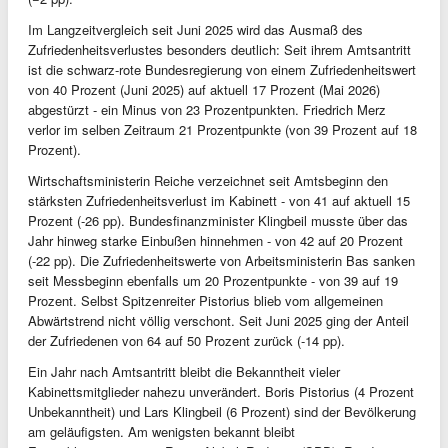
Im Langzeitvergleich seit Juni 2025 wird das Ausmaß des
Zufriedenheitsverlustes besonders deutlich: Seit ihrem Amtsantritt
ist die schwarz-rote Bundesregierung von einem Zufriedenheitswert
von 40 Prozent (Juni 2025) auf aktuell 17 Prozent (Mai 2026)
abgestürzt - ein Minus von 23 Prozentpunkten. Friedrich Merz
verlor im selben Zeitraum 21 Prozentpunkte (von 39 Prozent auf 18
Prozent).
Wirtschaftsministerin Reiche verzeichnet seit Amtsbeginn den
stärksten Zufriedenheitsverlust im Kabinett - von 41 auf aktuell 15
Prozent (-26 pp). Bundesfinanzminister Klingbeil musste über das
Jahr hinweg starke Einbußen hinnehmen - von 42 auf 20 Prozent
(-22 pp). Die Zufriedenheitswerte von Arbeitsministerin Bas sanken
seit Messbeginn ebenfalls um 20 Prozentpunkte - von 39 auf 19
Prozent. Selbst Spitzenreiter Pistorius blieb vom allgemeinen
Abwärtstrend nicht völlig verschont. Seit Juni 2025 ging der Anteil
der Zufriedenen von 64 auf 50 Prozent zurück (-14 pp).
Ein Jahr nach Amtsantritt bleibt die Bekanntheit vieler
Kabinettsmitglieder nahezu unverändert. Boris Pistorius (4 Prozent
Unbekanntheit) und Lars Klingbeil (6 Prozent) sind der Bevölkerung
am geläufigsten. Am wenigsten bekannt bleibt