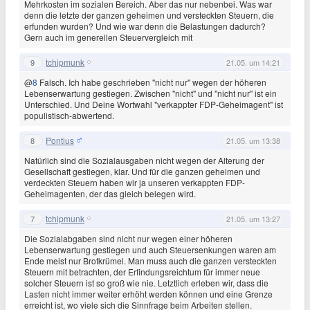
Mehrkosten im sozialen Bereich. Aber das nur nebenbei. Was war
denn die letzte der ganzen geheimen und versteckten Steuern, die
erfunden wurden? Und wie war denn die Belastungen dadurch?
Gern auch im generellen Steuervergleich mit
tchipmunk
9
21.05. um 14:21
@
8
Falsch. Ich habe geschrieben "nicht nur" wegen der höheren
Lebenserwartung gestiegen. Zwischen "nicht" und "nicht nur" ist ein
Unterschied. Und Deine Wortwahl "verkappter FDP-Geheimagent" ist
populistisch-abwertend.
Pontius
8
21.05. um 13:38
Natürlich sind die Sozialausgaben nicht wegen der Alterung der
Gesellschaft gestiegen, klar. Und für die ganzen geheimen und
verdeckten Steuern haben wir ja unseren verkappten FDP-
Geheimagenten, der das gleich belegen wird.
tchipmunk
7
21.05. um 13:27
Die Sozialabgaben sind nicht nur wegen einer höheren
Lebenserwartung gestiegen und auch Steuersenkungen waren am
Ende meist nur Brotkrümel. Man muss auch die ganzen versteckten
Steuern mit betrachten, der Erfindungsreichtum für immer neue
solcher Steuern ist so groß wie nie. Letztlich erleben wir, dass die
Lasten nicht immer weiter erhöht werden können und eine Grenze
erreicht ist, wo viele sich die Sinnfrage beim Arbeiten stellen.