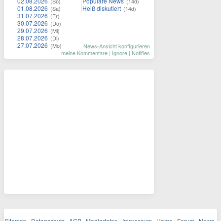
02.08.2026
Populäre News
(So)
(14d)
01.08.2026
Heiß diskutiert
(Sa)
(14d)
31.07.2026
(Fr)
30.07.2026
(Do)
29.07.2026
(Mi)
28.07.2026
(Di)
27.07.2026
(Mo)
News-Ansicht konfigurieren
meine Kommentare
|
Ignore
|
Notifies
Sitemap
Datenschutz
AGB
Mediadaten
Impressum
Home
Forum
News