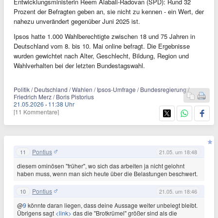
Entwicklungsministerin Reem Alabali-Radovan (SPD): Rund 32
Prozent der Befragten geben an, sie nicht zu kennen - ein Wert, der
nahezu unverändert gegenüber Juni 2025 ist.
Ipsos hatte 1.000 Wahlberechtigte zwischen 18 und 75 Jahren in
Deutschland vom 8. bis 10. Mai online befragt. Die Ergebnisse
wurden gewichtet nach Alter, Geschlecht, Bildung, Region und
Wahlverhalten bei der letzten Bundestagswahl.
Politik / Deutschland / Wahlen / Ipsos-Umfrage / Bundesregierung /
Friedrich Merz / Boris Pistorius
21.05.2026
·
11:38 Uhr
[11 Kommentare]
Pontius
11
21.05. um 18:48
diesem ominösen "früher", wo sich das arbeiten ja nicht gelohnt
haben muss, wenn man sich heute über die Belastungen beschwert.
Pontius
10
21.05. um 18:46
@
9
könnte daran liegen, dass deine Aussage weiter unbelegt bleibt.
Übrigens sagt
<link>
das die "Brotkrümel" größer sind als die