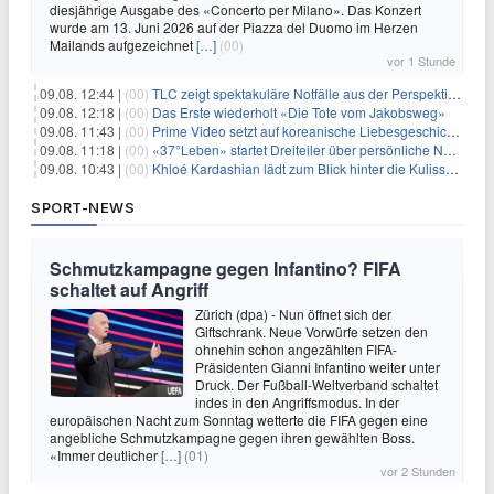
diesjährige Ausgabe des «Concerto per Milano». Das Konzert
wurde am 13. Juni 2026 auf der Piazza del Duomo im Herzen
Mailands aufgezeichnet
[…]
(00)
vor 1 Stunde
09.08. 12:44 |
(00)
TLC zeigt spektakuläre Notfälle aus der Perspektive der Patienten
09.08. 12:18 |
(00)
Das Erste wiederholt «Die Tote vom Jakobsweg»
09.08. 11:43 |
(00)
Prime Video setzt auf koreanische Liebesgeschichte
09.08. 11:18 |
(00)
«37°Leben» startet Dreiteiler über persönliche Neuanfänge
09.08. 10:43 |
(00)
Khloé Kardashian lädt zum Blick hinter die Kulissen ihres Freundeskreises
SPORT-NEWS
Schmutzkampagne gegen Infantino? FIFA
schaltet auf Angriff
Zürich (dpa) - Nun öffnet sich der
Giftschrank. Neue Vorwürfe setzen den
ohnehin schon angezählten FIFA-
Präsidenten Gianni Infantino weiter unter
Druck. Der Fußball-Weltverband schaltet
indes in den Angriffsmodus. In der
europäischen Nacht zum Sonntag wetterte die FIFA gegen eine
angebliche Schmutzkampagne gegen ihren gewählten Boss.
«Immer deutlicher
[…]
(01)
vor 2 Stunden