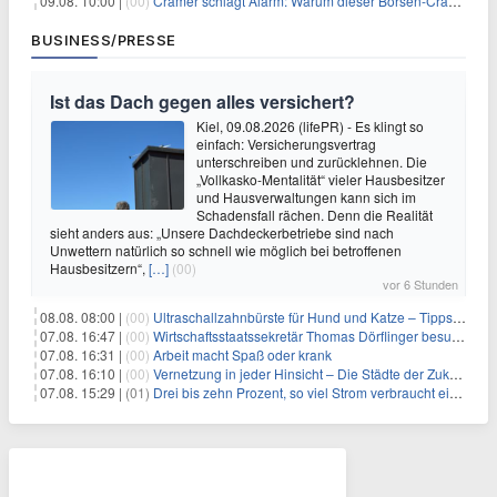
09.08. 10:00 |
(00)
Cramer schlägt Alarm: Warum dieser Börsen-Crash die beste Einstiegschance seit Monaten ist
BUSINESS/PRESSE
Ist das Dach gegen alles versichert?
Kiel, 09.08.2026 (lifePR) - Es klingt so
einfach: Versicherungsvertrag
unterschreiben und zurücklehnen. Die
„Vollkasko-Mentalität“ vieler Hausbesitzer
und Hausverwaltungen kann sich im
Schadensfall rächen. Denn die Realität
sieht anders aus: „Unsere Dachdeckerbetriebe sind nach
Unwettern natürlich so schnell wie möglich bei betroffenen
Hausbesitzern“,
[…]
(00)
vor 6 Stunden
08.08. 08:00 |
(00)
Ultraschallzahnbürste für Hund und Katze – Tipps zur erfolgreichen Eingewöhnung
07.08. 16:47 |
(00)
Wirtschaftsstaatssekretär Thomas Dörflinger besucht Handwerksbetrieb im Kammerbezirk Freiburg
07.08. 16:31 |
(00)
Arbeit macht Spaß oder krank
07.08. 16:10 |
(00)
Vernetzung in jeder Hinsicht – Die Städte der Zukunft sind grün-blau
07.08. 15:29 |
(01)
Drei bis zehn Prozent, so viel Strom verbraucht ein Aufzug im Gebäude