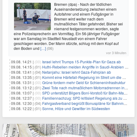
Bremen (dpa) - Nach der tödlichen
Auseinandersetzung zwischen einem
Autofahrer und einem Fußgänger in
Bremen wird weiter nach dem
mutmaßlichen Täter gefahndet. Bisher sei
niemand festgenommen worden, sagte
eine Polizeisprecherin am Vormittag. Ein 56-jähriger Fußgänger
war am Samstag im Stadtteil Neustadt von einem Fahrer
geschlagen worden. Der Mann stürzte, schlug mit dem Kopf auf
den Boden und
[…]
(06)
vor 3 Minuten
09.08. 14:21 |
(00)
Israel lehnt Trumps 15-Punkte-Plan für Gaza ab
09.08. 14:15 |
(01)
Huthi-Rebellen melden Angriffe in Saudi-Arabien und im Jemen
09.08. 13:41 |
(04)
Netanjahu: Israel lehnt Gaza-Fahrplan ab
09.08. 13:35 |
(01)
Kommt eine Härtefall-Regelung im Streit um die Rente mit 63?
09.08. 13:31 |
(00)
Grüne fordern mehr Geld für Schieneninfrastruktur
09.08. 13:12 |
(01)
Zwei Tote nach mutmaßlichem Motorradrennen in Köln
09.08. 13:07 |
(00)
SPD unterstützt Bilgers Boni-Vorstoß für Bahn-Manager
09.08. 12:37 |
(00)
Familiennachzug: SPD kritisiert Regelung als zu streng
09.08. 12:30 |
(04)
Fahrgastverband begrüßt Bonuspläne für Bahnmanager
09.08. 12:22 |
(01)
Sonne, Hitze und Gewitter im Südwesten