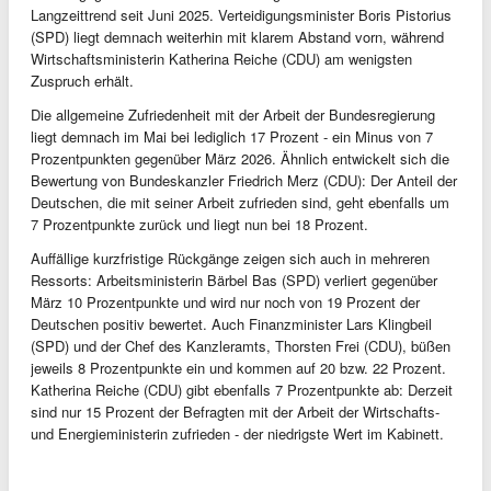
Langzeittrend seit Juni 2025. Verteidigungsminister Boris Pistorius
(SPD) liegt demnach weiterhin mit klarem Abstand vorn, während
Wirtschaftsministerin Katherina Reiche (CDU) am wenigsten
Zuspruch erhält.
Die allgemeine Zufriedenheit mit der Arbeit der Bundesregierung
liegt demnach im Mai bei lediglich 17 Prozent - ein Minus von 7
Prozentpunkten gegenüber März 2026. Ähnlich entwickelt sich die
Bewertung von Bundeskanzler Friedrich Merz (CDU): Der Anteil der
Deutschen, die mit seiner Arbeit zufrieden sind, geht ebenfalls um
7 Prozentpunkte zurück und liegt nun bei 18 Prozent.
Auffällige kurzfristige Rückgänge zeigen sich auch in mehreren
Ressorts: Arbeitsministerin Bärbel Bas (SPD) verliert gegenüber
März 10 Prozentpunkte und wird nur noch von 19 Prozent der
Deutschen positiv bewertet. Auch Finanzminister Lars Klingbeil
(SPD) und der Chef des Kanzleramts, Thorsten Frei (CDU), büßen
jeweils 8 Prozentpunkte ein und kommen auf 20 bzw. 22 Prozent.
Katherina Reiche (CDU) gibt ebenfalls 7 Prozentpunkte ab: Derzeit
sind nur 15 Prozent der Befragten mit der Arbeit der Wirtschafts-
und Energieministerin zufrieden - der niedrigste Wert im Kabinett.