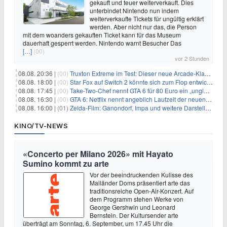
gekauft und teuer weiterverkauft. Dies
unterbindet Nintendo nun indem
weiterverkaufte Tickets für ungültig erklärt
werden. Aber nicht nur das, die Person
mit dem woanders gekauften Ticket kann für das Museum
dauerhaft gesperrt werden. Nintendo warnt Besucher Das
[…]
(00)
vor 2 Stunden
08.08. 20:36 |
(00)
Truxton Extreme im Test: Dieser neue Arcade-Klassiker verzeiht dir gar nichts
08.08. 18:00 |
(00)
Star Fox auf Switch 2 könnte sich zum Flop entwickeln
08.08. 17:45 |
(00)
Take-Two-Chef nennt GTA 6 für 80 Euro ein „unglaubliches Schnäppchen“
08.08. 16:30 |
(00)
GTA 6: Netflix nennt angeblich Laufzeit der neuen Gameplay-Präsentation
08.08. 16:00 |
(01)
Zelda-Film: Ganondorf, Impa und weitere Darsteller sollen feststehen
KINO/TV-NEWS
«Concerto per Milano 2026» mit Hayato
Sumino kommt zu arte
Vor der beeindruckenden Kulisse des
Mailänder Doms präsentiert arte das
traditionsreiche Open-Air-Konzert. Auf
dem Programm stehen Werke von
George Gershwin und Leonard
Bernstein. Der Kultursender arte
überträgt am Sonntag, 6. September, um 17.45 Uhr die