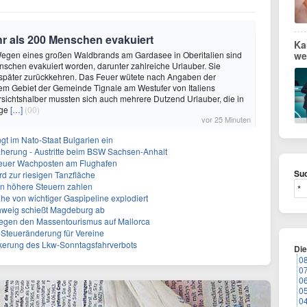
 als 200 Menschen evakuiert
Ka
 Wegen eines großen Waldbrands am Gardasee in Oberitalien sind
we
schen evakuiert worden, darunter zahlreiche Urlauber. Sie
 später zurückkehren. Das Feuer wütete nach Angaben der
em Gebiet der Gemeinde Tignale am Westufer von Italiens
sichtshalber mussten sich auch mehrere Dutzend Urlauber, die in
age
[…]
(00)
vor 25 Minuten
gt im Nato-Staat Bulgarien ein
herung - Austritte beim BSW Sachsen-Anhalt
Neuer Wachposten am Flughafen
Suc
rd zur riesigen Tanzfläche
en höhere Steuern zahlen
he von wichtiger Gaspipeline explodiert
hweig schießt Magdeburg ab
egen den Massentourismus auf Mallorca
e Steueränderung für Vereine
ckerung des Lkw-Sonntagsfahrverbots
Di
0
0
0
0
0