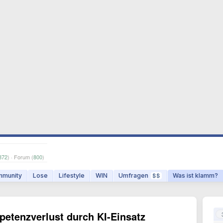
872
) · Forum (
800
)
munity
Lose
Lifestyle
WIN
Umfragen
Was ist klamm?
$$
tenzverlust durch KI-Einsatz