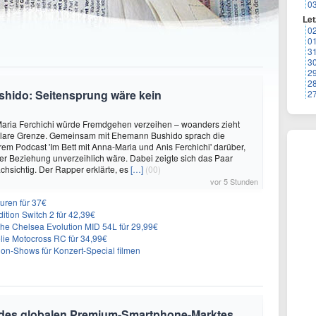
0
Let
0
0
3
3
2
2
shido: Seitensprung wäre kein
2
aria Ferchichi würde Fremdgehen verzeihen – woanders zieht
 klare Grenze. Gemeinsam mit Ehemann Bushido sprach die
hrem Podcast 'Im Bett mit Anna-Maria und Anis Ferchichi' darüber,
iner Beziehung unverzeihlich wäre. Dabei zeigte sich das Paar
hsichtig. Der Rapper erklärte, es
[…]
(00)
vor 5 Stunden
uren für 37€
dition Switch 2 für 42,39€
he Chelsea Evolution MID 54L für 29,99€
ie Motocross RC für 34,99€
on-Shows für Konzert-Special filmen
 des globalen Premium-Smartphone-Marktes