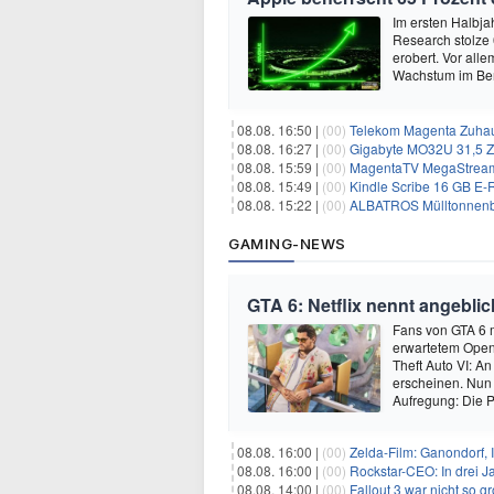
Im ersten Halbja
Research stolze
erobert. Vor all
Wachstum im Ber
08.08. 16:50 |
(00)
Telekom Magenta Zuhause M, 
08.08. 16:27 |
(00)
Gigabyte MO32U 31,5 Z
08.08. 15:59 |
(00)
MagentaTV MegaStream mit 
08.08. 15:49 |
(00)
Kindle Scribe 16 GB E-R
08.08. 15:22 |
(00)
ALBATROS Mülltonnenbox
GAMING-NEWS
GTA 6: Netflix nennt angebli
Fans von GTA 6 m
erwartetem Open
Theft Auto VI: A
erscheinen. Nun 
Aufregung: Die P
08.08. 16:00 |
(00)
Zelda-Film: Ganondorf, 
08.08. 16:00 |
(00)
Rockstar-CEO: In drei J
08.08. 14:00 |
(00)
Fallout 3 war nicht so g