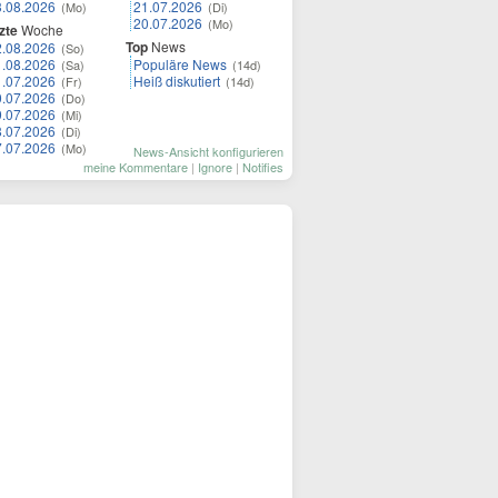
3.08.2026
21.07.2026
(Mo)
(Di)
20.07.2026
(Mo)
zte
Woche
Top
News
2.08.2026
(So)
1.08.2026
Populäre News
(Sa)
(14d)
1.07.2026
Heiß diskutiert
(Fr)
(14d)
0.07.2026
(Do)
9.07.2026
(Mi)
8.07.2026
(Di)
7.07.2026
(Mo)
News-Ansicht konfigurieren
meine Kommentare
|
Ignore
|
Notifies