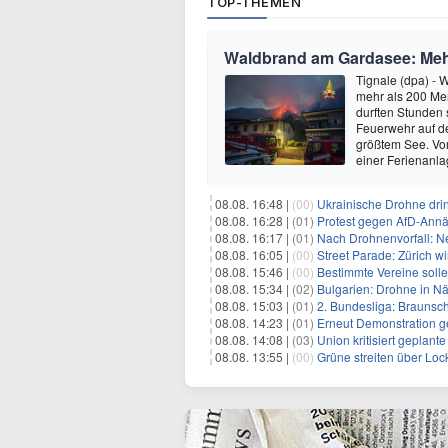
TOP-THEMEN
Waldbrand am Gardasee: Mehr
Tignale (dpa) -
mehr als 200 Men
durften Stunden
Feuerwehr auf d
größtem See. Vor
einer Ferienanl
08.08. 16:48 |
(00)
Ukrainische Drohne drin
08.08. 16:28 |
(01)
Protest gegen AfD-Annä
08.08. 16:17 |
(01)
Nach Drohnenvorfall: 
08.08. 16:05 |
(00)
Street Parade: Zürich wi
08.08. 15:46 |
(00)
Bestimmte Vereine soll
08.08. 15:34 |
(02)
Bulgarien: Drohne in Nä
08.08. 15:03 |
(01)
2. Bundesliga: Braunsc
08.08. 14:23 |
(01)
Erneut Demonstration g
08.08. 14:08 |
(03)
Union kritisiert geplant
08.08. 13:55 |
(00)
Grüne streiten über Lo