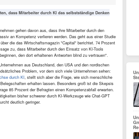
ten, dass Mitarbeiter durch KI das selbstständige Denken
ernehmen gehen davon aus, dass ihre Mitarbeiter durch den
 massiv an Kompetenz verlieren werden. Das geht aus einer Studie
ber die das Wirtschaftsmagazin "Capital" berichtet. 74 Prozent
age zu, dass Mitarbeiter durch den Einsatz von KI-Tools
beginnen, den dort erhaltenen Antworten blind zu vertrauen".
00 Unternehmen aus Deutschland, den USA und den nordischen
undsätzliches Problem, vor dem sich viele Unternehmen sehen:
Un
chse durch KI
, stellt sich aber die Frage, wie sich menschliche
St
n Belegschaften erhalten lassen. Besonders groß ist die Skepsis
frage 85 Prozent der Befragten einen Kompetenzabfall erwarten.
 Tätigkeiten bisher schwerer durch KI-Werkzeuge wie Chat-GPT
rcht deutlich geringer.
Un
Gr
Re