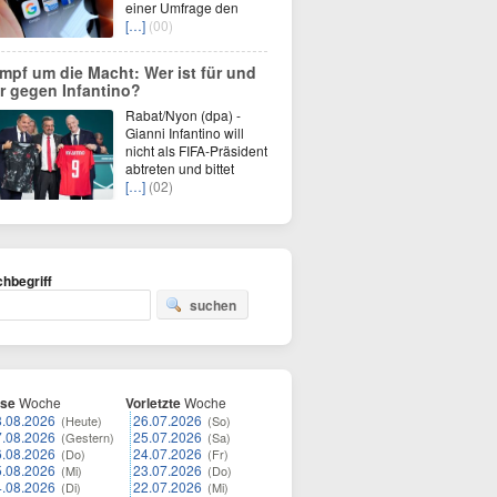
einer Umfrage den
[…]
(00)
mpf um die Macht: Wer ist für und
r gegen Infantino?
Rabat/Nyon (dpa) -
Gianni Infantino will
nicht als FIFA-Präsident
abtreten und bittet
[…]
(02)
hbegriff
suchen
ese
Woche
Vorletzte
Woche
8.08.2026
26.07.2026
(Heute)
(So)
7.08.2026
25.07.2026
(Gestern)
(Sa)
6.08.2026
24.07.2026
(Do)
(Fr)
5.08.2026
23.07.2026
(Mi)
(Do)
4.08.2026
22.07.2026
(Di)
(Mi)