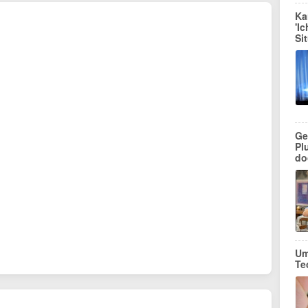
Ka
'I
Si
Ge
Pl
do
Um
Te