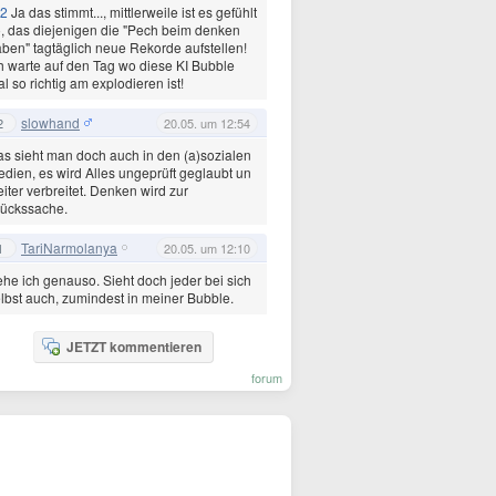
2
Ja das stimmt..., mittlerweile ist es gefühlt
, das diejenigen die "Pech beim denken
ben" tagtäglich neue Rekorde aufstellen!
h warte auf den Tag wo diese KI Bubble
l so richtig am explodieren ist!
slowhand
2
20.05. um 12:54
s sieht man doch auch in den (a)sozialen
dien, es wird Alles ungeprüft geglaubt un
iter verbreitet. Denken wird zur
lückssache.
TariNarmolanya
1
20.05. um 12:10
he ich genauso. Sieht doch jeder bei sich
lbst auch, zumindest in meiner Bubble.
JETZT kommentieren
forum