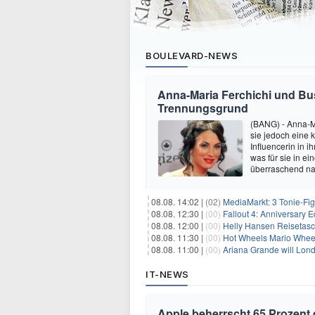
BOULEVARD-NEWS
Anna-Maria Ferchichi und Bu
Trennungsgrund
(BANG) - Anna-M
sie jedoch eine
Influencerin in i
was für sie in e
überraschend nac
08.08. 14:02 |
(02)
MediaMarkt: 3 Tonie-Fig
08.08. 12:30 |
(00)
Fallout 4: Anniversary E
08.08. 12:00 |
(00)
Helly Hansen Reisetasc
08.08. 11:30 |
(00)
Hot Wheels Mario Wheel
08.08. 11:00 |
(00)
Ariana Grande will Lond
IT-NEWS
Apple beherrscht 65 Prozent