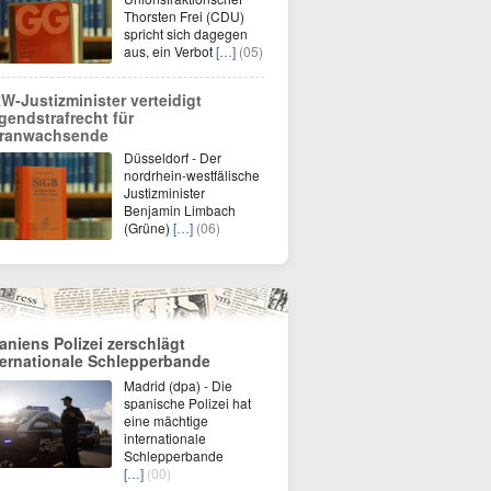
Thorsten Frei (CDU)
spricht sich dagegen
aus, ein Verbot
[…]
(05)
W-Justizminister verteidigt
gendstrafrecht für
ranwachsende
Düsseldorf - Der
nordrhein-westfälische
Justizminister
Benjamin Limbach
(Grüne)
[…]
(06)
aniens Polizei zerschlägt
ternationale Schlepperbande
Madrid (dpa) - Die
spanische Polizei hat
eine mächtige
internationale
Schlepperbande
[…]
(00)