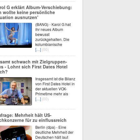
rol G erklärt Album-Verschiebung:
ch wollte keine persönliche
tuation ausnutzen'
(BANG) - Karol G hat
ihr neues Album
bewusst
zurückgehalten. Die
kolumbianische
[…]
(00)
samt schwach mit Zielgruppen-
us - Lohnt sich First Dates Hotel
ch?
Insgesamt ist die Bilanz
von First Dates Hotel in
der aktuellen VOX-
Primetime mehr als
[…]
(00)
frage: Mehrheit hält US-
chkonzerne für zu einflussreich
Berlin (dpa) - Eine
deutliche Mehrheit der
Deutschen hält laut