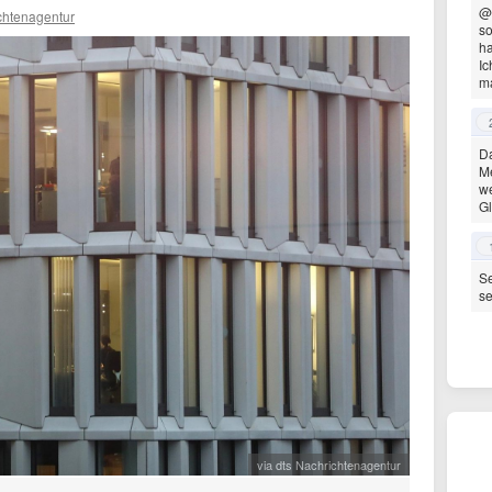
@
chtenagentur
so
ha
Ic
ma
Da
Me
we
G
Se
se
via dts Nachrichtenagentur