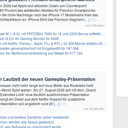
hr 2026 hat Apple laut aktuellen Daten von Counterpoint
 65 Prozent des weltweiten Marktes für Premium-Smartphones
em die hohe Nachfrage nach der iPhone 17 Modellreihe trieb das
ichtszeitraum an. iPhone führt das Premium-Segment
[…]
(00)
vor 4 Stunden
L & XL mit FRITZ!Box 7690 für 1€ und 220€ Bonus (effektiv ab 19,74€/Monat)
oll OLED 4K Gaming-Monitor für 549€
Netflix, Disney+, Apple TV+ & RTL+ für 30€/Monat (effektiv 20,83€/Monat)
eader generalüberholt mit Eingabestift für 197,99€
 3er Mülltonnenverkleidung aus Metall für 577,15€
ch Laufzeit der neuen Gameplay-Präsentation
üssen nicht mehr lange auf neue Bilder aus Rockstars heiß
-World-Spiel warten. Am 27. August 2026 soll mit dem „Grand
n Extended Look“ eine deutlich ausführlichere Präsentation
sorgt ein Detail aus dem Netflix-Support für zusätzliche
räsentation soll angeblich rund 20
[…]
(00)
vor 43 Minuten
Impa und weitere Darsteller sollen feststehen
ahren werden alle Spiele gestreamt
roß, wie Bethesda es ursprünglich wollte