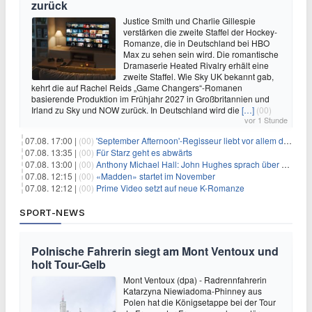
zurück
Justice Smith und Charlie Gillespie
verstärken die zweite Staffel der Hockey-
Romanze, die in Deutschland bei HBO
Max zu sehen sein wird. Die romantische
Dramaserie Heated Rivalry erhält eine
zweite Staffel. Wie Sky UK bekannt gab,
kehrt die auf Rachel Reids „Game Changers“-Romanen
basierende Produktion im Frühjahr 2027 in Großbritannien und
Irland zu Sky und NOW zurück. In Deutschland wird die
[…]
(00)
vor 1 Stunde
07.08. 17:00 |
(00)
'September Afternoon'-Regisseur liebt vor allem die 'Banalität' in seinen Filmen
07.08. 13:35 |
(00)
Für Starz geht es abwärts
07.08. 13:00 |
(00)
Anthony Michael Hall: John Hughes sprach über eine Fortsetzung von 'The Breakfast Club'
07.08. 12:15 |
(00)
«Madden» startet im November
07.08. 12:12 |
(00)
Prime Video setzt auf neue K-Romanze
SPORT-NEWS
Polnische Fahrerin siegt am Mont Ventoux und
holt Tour-Gelb
Mont Ventoux (dpa) - Radrennfahrerin
Katarzyna Niewiadoma-Phinney aus
Polen hat die Königsetappe bei der Tour