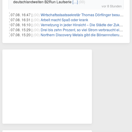
deutschlandweiten B2Run Laufserie
[…]
(00)
vor 8 Stunden
07.08. 16:47 |
(00)
Wirtschaftsstaatssekretär Thomas Dörflinger besucht Handwerksbetrieb im Kammerbezirk Freiburg
07.08. 16:31 |
(00)
Arbeit macht Spaß oder krank
07.08. 16:10 |
(00)
Vernetzung in jeder Hinsicht – Die Städte der Zukunft sind grün-blau
07.08. 15:29 |
(00)
Drei bis zehn Prozent, so viel Strom verbraucht ein Aufzug im Gebäude
07.08. 15:20 |
(00)
Northern Discovery Metals gibt die Börsennotierung an der Frankfurter Wertpapierbörse bekannt