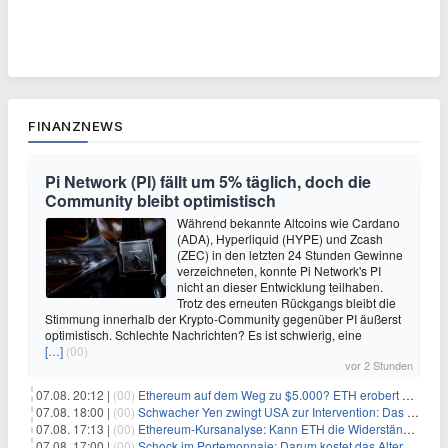
FINANZNEWS
Pi Network (PI) fällt um 5% täglich, doch die
Community bleibt optimistisch
Während bekannte Altcoins wie Cardano
(ADA), Hyperliquid (HYPE) und Zcash
(ZEC) in den letzten 24 Stunden Gewinne
verzeichneten, konnte Pi Network's PI
nicht an dieser Entwicklung teilhaben.
Trotz des erneuten Rückgangs bleibt die
Stimmung innerhalb der Krypto-Community gegenüber PI äußerst
optimistisch. Schlechte Nachrichten? Es ist schwierig, eine
[…]
(00)
vor 2 Stunden
07.08. 20:12 |
(00)
Ethereum auf dem Weg zu $5.000? ETH erobert wichtige Marke zurück, während Institutionen weiter akkumulieren
07.08. 18:00 |
(00)
Schwacher Yen zwingt USA zur Intervention: Das größte Risiko seit 15 Jahren
07.08. 17:13 |
(00)
Ethereum-Kursanalyse: Kann ETH die Widerstände der gleitenden Durchschnitte überwinden?
07.08. 17:00 |
(00)
Schock im Portemonnaie: Darum kostet das Alter deutlich mehr als Sie denken