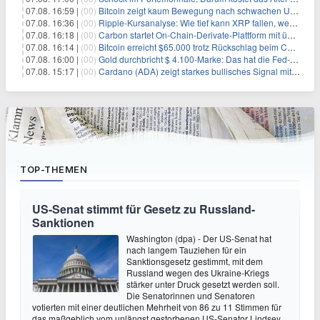
07.08. 16:59 |
(00)
Bitcoin zeigt kaum Bewegung nach schwachen US-Arbeitsmarktdaten, Fed-Zinserhöhungschancen sinken auf 44%
07.08. 16:36 |
(00)
Ripple-Kursanalyse: Wie tief kann XRP fallen, wenn die $1-Unterstützung am Wochenende verloren geht?
07.08. 16:18 |
(00)
Carbon startet On-Chain-Derivate-Plattform mit über 950 Märkten in einem Konto
07.08. 16:14 |
(00)
Bitcoin erreicht $65.000 trotz Rückschlag beim CLARITY Act und fehlendem US-Iran-Abkommen
07.08. 16:00 |
(00)
Gold durchbricht $ 4.100-Marke: Das hat die Fed-Entscheidung ausgelöst
07.08. 15:17 |
(00)
Cardano (ADA) zeigt starkes bullisches Signal mit Potenzial für 200% Kursanstieg
TOP-THEMEN
US-Senat stimmt für Gesetz zu Russland-
Sanktionen
Washington (dpa) - Der US-Senat hat
nach langem Tauziehen für ein
Sanktionsgesetz gestimmt, mit dem
Russland wegen des Ukraine-Kriegs
stärker unter Druck gesetzt werden soll.
Die Senatorinnen und Senatoren
votierten mit einer deutlichen Mehrheit von 86 zu 11 Stimmen für
das maßgeblich vom unlängst gestorbenen US-Senator Lindsey