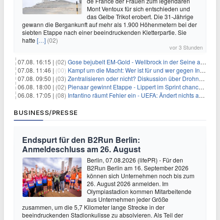
de France der Frauen zum legendären
Mont Ventoux für sich entschieden und
das Gelbe Trikot erobert. Die 31-Jährige
gewann die Bergankunft auf mehr als 1.900 Höhenmetern bei der
siebten Etappe nach einer beeindruckenden Kletterpartie. Sie
hatte
[…]
(02)
vor 3 Stunden
07.08. 16:15 |
(02)
Gose bejubelt EM-Gold - Wellbrock in der Seine ausgebremst
07.08. 11:46 |
(00)
Kampf um die Macht: Wer ist für und wer gegen Infantino?
07.08. 09:50 |
(03)
Zentralisieren oder nicht? Diskussion über Drohnenabwehr
06.08. 18:00 |
(02)
Pienaar gewinnt Etappe - Lippert im Sprint chancenlos
06.08. 17:05 |
(08)
Infantino räumt Fehler ein - UEFA: Ändert nichts an Boykott
BUSINESS/PRESSE
Endspurt für den B2Run Berlin:
Anmeldeschluss am 26. August
Berlin, 07.08.2026 (lifePR) - Für den
B2Run Berlin am 16. September 2026
können sich Unternehmen noch bis zum
26. August 2026 anmelden. Im
Olympiastadion kommen Mitarbeitende
aus Unternehmen jeder Größe
zusammen, um die 5,7 Kilometer lange Strecke in der
beeindruckenden Stadionkulisse zu absolvieren. Als Teil der