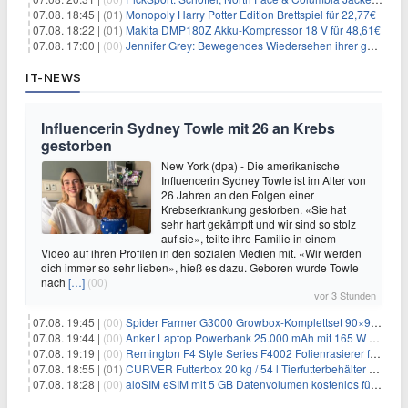
07.08. 18:45 |
(01)
Monopoly Harry Potter Edition Brettspiel für 22,77€
07.08. 18:22 |
(01)
Makita DMP180Z Akku-Kompressor 18 V für 48,61€
07.08. 17:00 |
(00)
Jennifer Grey: Bewegendes Wiedersehen ihrer geschiedenen Eltern kurz vor dem Tod ihrer Mutter
IT-NEWS
Influencerin Sydney Towle mit 26 an Krebs
gestorben
New York (dpa) - Die amerikanische
Influencerin Sydney Towle ist im Alter von
26 Jahren an den Folgen einer
Krebserkrankung gestorben. «Sie hat
sehr hart gekämpft und wir sind so stolz
auf sie», teilte ihre Familie in einem
Video auf ihren Profilen in den sozialen Medien mit. «Wir werden
dich immer so sehr lieben», hieß es dazu. Geboren wurde Towle
nach
[…]
(00)
vor 3 Stunden
07.08. 19:45 |
(00)
Spider Farmer G3000 Growbox-Komplettset 90×90×180 cm für 379,99€
07.08. 19:44 |
(00)
Anker Laptop Powerbank 25.000 mAh mit 165 W refurbished für 58,39€
07.08. 19:19 |
(00)
Remington F4 Style Series F4002 Folienrasierer für 18,99€
07.08. 18:55 |
(01)
CURVER Futterbox 20 kg / 54 l Tierfutterbehälter mit Rollen für 19,99€
07.08. 18:28 |
(00)
aloSIM eSIM mit 5 GB Datenvolumen kostenlos für Windscribe-Pro-Nutzer