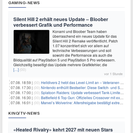
GAMING-NEWS
Silent Hill 2 erhält neues Update – Bloober
verbessert Grafik und Performance
Konami und Bloober Team haben
überraschend ein neues Update für das
Silent Hill 2 Remake veröffentlicht. Patch
1.07 konzentriert sich vor allem auf
technische Verbesserungen und soll
sowohl die Performance als auch die
Bildqualität auf PlayStation 5 und PlayStation 5 Pro verbessern.
Gleichzeitig beseitigt das Update mehrere Grafikfehler, die
[…]
(00)
vor 1 Stunde
07.08. 18:59 |
(00)
Helldivers 2 hebt das Level-Limit an – Veteranen können endlich weiter aufsteigen
07.08. 17:30 |
(00)
Nintendo enthüllt Bestseller: Diese Switch- und Switch-2-Spiele verkaufen sich am besten
07.08. 17:00 |
(00)
Splatoon Raiders: Update verbessert Tank-Limiter und behebt Bugs
07.08. 16:30 |
(00)
Battlefield 6 Top Gun: Offizielles Crossover mit exklusiven Inhalten angekündigt
07.08. 16:01 |
(00)
Marvel’s Wolverine: Altersfreigabe bestätigt extreme Gewalt und düstere Szenen
KINO/TV-NEWS
«Heated Rivalry» kehrt 2027 mit neuen Stars