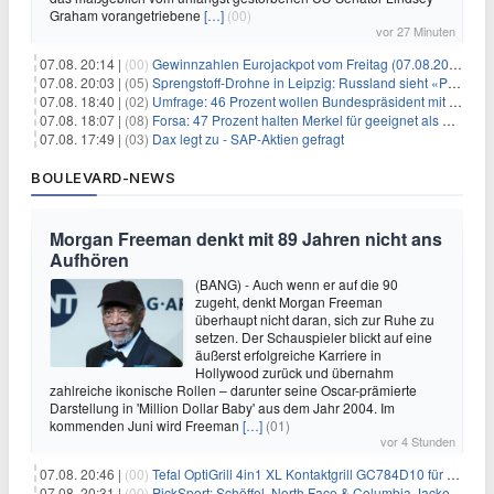
Graham vorangetriebene
[…]
(00)
vor 27 Minuten
07.08. 20:14 |
(00)
Gewinnzahlen Eurojackpot vom Freitag (07.08.2026)
07.08. 20:03 |
(05)
Sprengstoff-Drohne in Leipzig: Russland sieht «Provokation»
07.08. 18:40 |
(02)
Umfrage: 46 Prozent wollen Bundespräsident mit Politik-Erfahrung
07.08. 18:07 |
(08)
Forsa: 47 Prozent halten Merkel für geeignet als Bundespräsidentin
07.08. 17:49 |
(03)
Dax legt zu - SAP-Aktien gefragt
BOULEVARD-NEWS
Morgan Freeman denkt mit 89 Jahren nicht ans
Aufhören
(BANG) - Auch wenn er auf die 90
zugeht, denkt Morgan Freeman
überhaupt nicht daran, sich zur Ruhe zu
setzen. Der Schauspieler blickt auf eine
äußerst erfolgreiche Karriere in
Hollywood zurück und übernahm
zahlreiche ikonische Rollen – darunter seine Oscar-prämierte
Darstellung in 'Million Dollar Baby' aus dem Jahr 2004. Im
kommenden Juni wird Freeman
[…]
(01)
vor 4 Stunden
07.08. 20:46 |
(00)
Tefal OptiGrill 4in1 XL Kontaktgrill GC784D10 für 239,99€
07.08. 20:31 |
(00)
PickSport: Schöffel, North Face & Columbia Jacken ab 39,60€