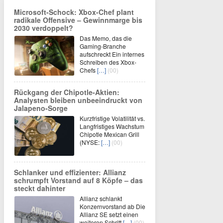
Microsoft-Schock: Xbox-Chef plant
radikale Offensive – Gewinnmarge bis
2030 verdoppelt?
Das Memo, das die
Gaming-Branche
aufschreckt Ein internes
Schreiben des Xbox-
Chefs
[…]
(00)
Rückgang der Chipotle-Aktien:
Analysten bleiben unbeeindruckt von
Jalapeno-Sorge
Kurzfristige Volatilität vs.
Langfristiges Wachstum
Chipotle Mexican Grill
(NYSE:
[…]
(00)
Schlanker und effizienter: Allianz
schrumpft Vorstand auf 8 Köpfe – das
steckt dahinter
Allianz schlankt
Konzernvorstand ab Die
Allianz SE setzt einen
weiteren Schritt
[…]
(00)