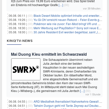
X|S zum Preis von 19,99 Euro erscheinen wird. Das Spiel bietet
ein Erlebnis mit hochwertiger Grafik
[…]
(00)
vor 39 Minuten
06.08. 06:11 |
(00)
Black Desert Mobile optimiert Inhalte und erweitert Treasure Access
05.08. 19:26 |
(00)
Yu‑Gi‑Oh! erreicht neuen Rekord – Feier‑Events gestartet
05.08. 19:00 |
(00)
Pokémon wie nie zuvor: Fan-Mod bringt VR und Ego-Perspektive nach Kanto
05.08. 18:30 |
(00)
Mehr Werbung auf PlayStation? Sony soll neue Einnahmequellen prüfen
05.08. 18:00 |
(00)
30 Jahre Resident Evil werden begehbar, samt „lebensgroßem Leon“
KINO/TV-NEWS
Mai Duong Kieu ermittelt im Schwarzwald
Die Schauspielerin übernimmt neben
Julia Jentsch eine der beiden
Hauptrollen in der neuen sechsteiligen
SWR-Krimiserie, deren Dreharbeiten bis
Oktober laufen. Ein rätselhafter Mord,
eine abgeschottete Gemeinschaft und ein
jahrzehntealtes Geheimnis bilden den Kern der neuen SWR-
Serie Keltenburg (AT). Im Mittelpunkt steht dabei auch Mai Duong
Kieu («Wilsberg»), die gemeinsam mit Julia Jentsch
[…]
(00)
vor 1 Stunde
06.08. 04:55 |
(00)
ARD Mediathek thematisiert Nahverkehrs-Gewalt und Soldatinnen
06.08. 04:51 |
(00)
Tahsim Durgun geht mit Tante Zeynep auf Deutschlandreise