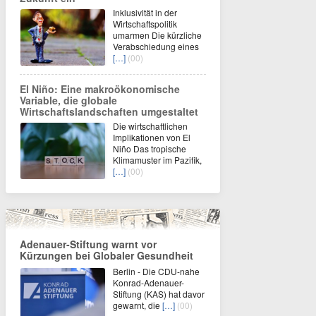
Inklusivität in der
Wirtschaftspolitik
umarmen Die kürzliche
Verabschiedung eines
[…]
(00)
El Niño: Eine makroökonomische
Variable, die globale
Wirtschaftslandschaften umgestaltet
Die wirtschaftlichen
Implikationen von El
Niño Das tropische
Klimamuster im Pazifik,
[…]
(00)
Adenauer-Stiftung warnt vor
Kürzungen bei Globaler Gesundheit
Berlin - Die CDU-nahe
Konrad-Adenauer-
Stiftung (KAS) hat davor
gewarnt, die
[…]
(00)