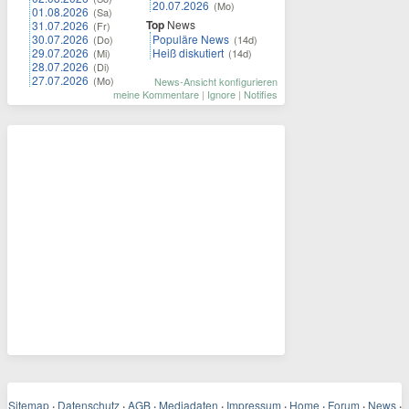
20.07.2026
(Mo)
01.08.2026
(Sa)
Top
News
31.07.2026
(Fr)
30.07.2026
Populäre News
(Do)
(14d)
29.07.2026
Heiß diskutiert
(Mi)
(14d)
28.07.2026
(Di)
27.07.2026
(Mo)
News-Ansicht konfigurieren
meine Kommentare
|
Ignore
|
Notifies
Sitemap
·
Datenschutz
·
AGB
·
Mediadaten
·
Impressum
·
Home
·
Forum
·
News
·