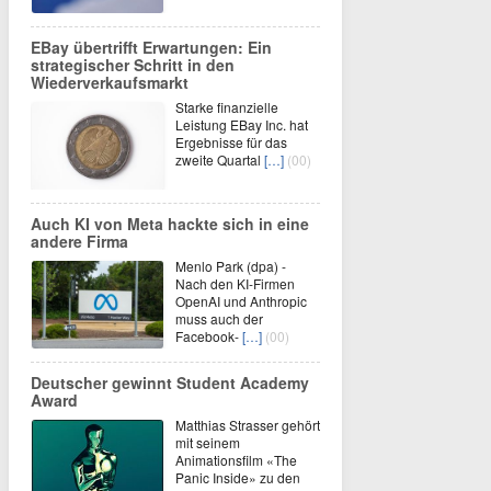
EBay übertrifft Erwartungen: Ein
strategischer Schritt in den
Wiederverkaufsmarkt
Starke finanzielle
Leistung EBay Inc. hat
Ergebnisse für das
zweite Quartal
[…]
(00)
Auch KI von Meta hackte sich in eine
andere Firma
Menlo Park (dpa) -
Nach den KI-Firmen
OpenAI und Anthropic
muss auch der
Facebook-
[…]
(00)
Deutscher gewinnt Student Academy
Award
Matthias Strasser gehört
mit seinem
Animationsfilm «The
Panic Inside» zu den