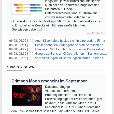
längst ein, jetzt ist Künstliche Intelligenz
auch bei den Lehrkräften angekommen.
Sie nutzen KI für die
Unterrichtsvorbereitung, zur Korrektur
von Klassenarbeiten oder für die
Organisation ihres Berufsalltags. 58 Prozent der Lehrkräfte setzen
KI für schulische Zwecke ein. Für eine große Mehrheit
überwiegen dabei
[…]
(00)
vor 41 Minuten
06.08. 06:02 |
(00)
Auch KI von Meta hackte sich in eine andere Firma
06.08. 05:11 |
(00)
Besser behalten: Aufgegebene Mail-Adressen bergen Gefahren
06.08. 04:22 |
(00)
Glasfaser: Nicht an der Haustür unter Druck setzen lassen
06.08. 02:35 |
(00)
Google zentralisiert KI-Operationen in Kalifornien, um Rivale Anthropic und OpenAI zu überholen
06.08. 01:35 |
(00)
Vorbestellungen für Samsungs faltbares Telefon steigen um 30 % in einem wettbewerbsintensiven Markt
GAMING-NEWS
Crimson Moon erscheint im September
Das unabhängige
Videospielunternehmen
ProbablyMonsters, das sich auf die
Entwicklung eigener IPs konzentriert, gibt
bekannt, dass Crimson Moon am 01.
September 2026 für PC über Steam und
den Epic Games Store sowie für PlayStation 5 und XBOX Series