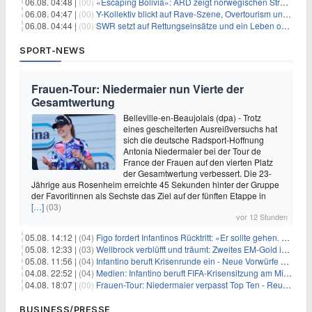
06.08. 04:48 |
(00)
«Escaping Bolivia»: ARD zeigt norwegischen Streaminghit
06.08. 04:47 |
(00)
Y-Kollektiv blickt auf Rave-Szene, Overtourism und Pokémon-Kult
06.08. 04:44 |
(00)
SWR setzt auf Rettungseinsätze und ein Leben ohne Smartphone
SPORT-NEWS
Frauen-Tour: Niedermaier nun Vierte der
Gesamtwertung
Belleville-en-Beaujolais (dpa) - Trotz
eines gescheiterten Ausreißversuchs hat
sich die deutsche Radsport-Hoffnung
Antonia Niedermaier bei der Tour de
France der Frauen auf den vierten Platz
der Gesamtwertung verbessert. Die 23-
Jährige aus Rosenheim erreichte 45 Sekunden hinter der Gruppe
der Favoritinnen als Sechste das Ziel auf der fünften Etappe in
[…]
(03)
vor 12 Stunden
05.08. 14:12 |
(04)
Figo fordert Infantinos Rücktritt: «Er sollte gehen. Jetzt»
05.08. 12:33 |
(03)
Wellbrock verblüfft und träumt: Zweites EM-Gold in Paris
05.08. 11:56 |
(04)
Infantino beruft Krisenrunde ein - Neue Vorwürfe gegen FIFA
04.08. 22:52 |
(04)
Medien: Infantino beruft FIFA-Krisensitzung am Mittwoch ein
04.08. 18:07 |
(00)
Frauen-Tour: Niedermaier verpasst Top Ten - Reusser siegt
BUSINESS/PRESSE