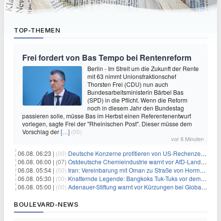
TOP-THEMEN
Frei fordert von Bas Tempo bei Rentenreform
Berlin - Im Streit um die Zukunft der Rente
mit 63 nimmt Unionsfraktionschef
Thorsten Frei (CDU) nun auch
Bundesarbeitsministerin Bärbel Bas
(SPD) in die Pflicht. Wenn die Reform
noch in diesem Jahr den Bundestag
passieren solle, müsse Bas im Herbst einen Referentenentwurf
vorlegen, sagte Frei der "Rheinischen Post". Dieser müsse dem
Vorschlag der
[…]
(00)
vor 6 Minuten
06.08. 06:23 |
(00)
Deutsche Konzerne profitieren von US-Rechenzentrums-Boom
06.08. 06:00 |
(07)
Ostdeutsche Chemieindustrie warnt vor AfD-Landesregierung
06.08. 05:54 |
(00)
Iran: Vereinbarung mit Oman zu Straße von Hormus fast fertig
06.08. 05:30 |
(00)
Knatternde Legende: Bangkoks Tuk-Tuks vor dem Aus?
06.08. 05:00 |
(00)
Adenauer-Stiftung warnt vor Kürzungen bei Globaler Gesundheit
BOULEVARD-NEWS