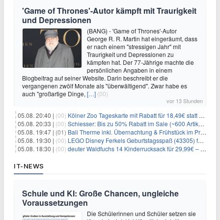
'Game of Thrones'-Autor kämpft mit Traurigkeit
und Depressionen
(BANG) - 'Game of Thrones'-Autor
George R. R. Martin hat eingeräumt, dass
er nach einem "stressigen Jahr" mit
Traurigkeit und Depressionen zu
kämpfen hat. Der 77-Jährige machte die
persönlichen Angaben in einem
Blogbeitrag auf seiner Website. Darin beschreibt er die
vergangenen zwölf Monate als "überwältigend". Zwar habe es
auch "großartige Dinge,
[…]
(00)
vor 13 Stunden
05.08. 20:40 |
(00)
Kölner Zoo Tageskarte mit Rabatt für 18,49€ statt 29,50€ – einlösbar bis Dezember
05.08. 20:33 |
(00)
Schiesser: Bis zu 50% Rabatt im Sale (~600 Artikel zur Auswahl)
05.08. 19:47 |
(01)
Bali Therme inkl. Übernachtung & Frühstück im Premium Hotel (Bad Oeynhausen) ab 89€ p.P.
05.08. 19:30 |
(00)
LEGO Disney Ferkels Geburtstagsspaß (43305) für 29,10€
05.08. 18:30 |
(00)
deuter Waldfuchs 14 Kinderrucksack für 29,99€ – Amber-maple
IT-NEWS
Schule und KI: Große Chancen, ungleiche
Voraussetzungen
Die Schülerinnen und Schüler setzen sie