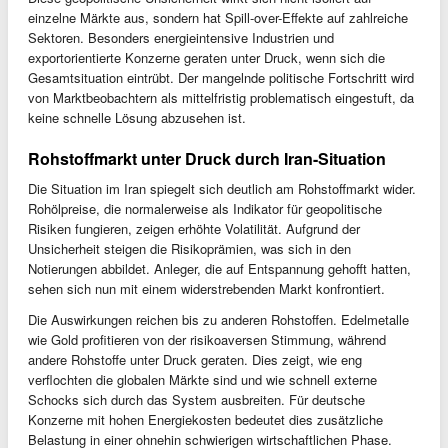
einzelne Märkte aus, sondern hat Spill-over-Effekte auf zahlreiche
Sektoren. Besonders energieintensive Industrien und
exportorientierte Konzerne geraten unter Druck, wenn sich die
Gesamtsituation eintrübt. Der mangelnde politische Fortschritt wird
von Marktbeobachtern als mittelfristig problematisch eingestuft, da
keine schnelle Lösung abzusehen ist.
Rohstoffmarkt unter Druck durch Iran-Situation
Die Situation im Iran spiegelt sich deutlich am Rohstoffmarkt wider.
Rohölpreise, die normalerweise als Indikator für geopolitische
Risiken fungieren, zeigen erhöhte Volatilität. Aufgrund der
Unsicherheit steigen die Risikoprämien, was sich in den
Notierungen abbildet. Anleger, die auf Entspannung gehofft hatten,
sehen sich nun mit einem widerstrebenden Markt konfrontiert.
Die Auswirkungen reichen bis zu anderen Rohstoffen. Edelmetalle
wie Gold profitieren von der risikoaversen Stimmung, während
andere Rohstoffe unter Druck geraten. Dies zeigt, wie eng
verflochten die globalen Märkte sind und wie schnell externe
Schocks sich durch das System ausbreiten. Für deutsche
Konzerne mit hohen Energiekosten bedeutet dies zusätzliche
Belastung in einer ohnehin schwierigen wirtschaftlichen Phase.