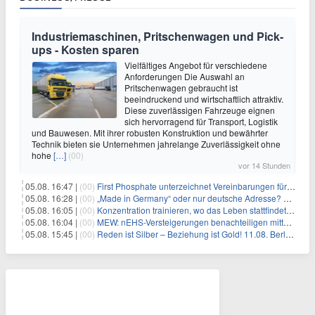
Industriemaschinen, Pritschenwagen und Pick-
ups - Kosten sparen
Vielfältiges Angebot für verschiedene
Anforderungen Die Auswahl an
Pritschenwagen gebraucht ist
beeindruckend und wirtschaftlich attraktiv.
Diese zuverlässigen Fahrzeuge eignen
sich hervorragend für Transport, Logistik
und Bauwesen. Mit ihrer robusten Konstruktion und bewährter
Technik bieten sie Unternehmen jahrelange Zuverlässigkeit ohne
hohe
[…]
(00)
vor 14 Stunden
05.08. 16:47 |
(00)
First Phosphate unterzeichnet Vereinbarungen für nicht zu refundierende Zuwendungen in Höhe von 4,84 Mio. $ von der kanadischen Regierung für Straßeninfrastruktur und Stromübertragungsleitungen
05.08. 16:28 |
(00)
„Made in Germany“ oder nur deutsche Adresse? So erkennen Sie, wo Ihre Leiterplatten wirklich gefertigt werden
05.08. 16:05 |
(00)
Konzentration trainieren, wo das Leben stattfindet: Mobile EEG-Technologie bringt Neurofeedback in den Alltag
05.08. 16:04 |
(00)
MEW: nEHS-Versteigerungen benachteiligen mittelständische Unternehmen
05.08. 15:45 |
(00)
Reden ist Silber – Beziehung ist Gold! 11.08. Berlin – 18:30 Uhr