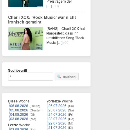
Preisträgern der
[…]
(00)
Charli XCX: 'Rock Music' war nicht
ironisch gemeint
(BANG) - Charli XCX hat
klargestellt, dass ihr
umstrittener Song 'Rock
Music'
[…]
(00)
Suchbegriff
suchen
Diese
Woche
Vorletzte
Woche
06.08.2026
26.07.2026
(Heute)
(So)
05.08.2026
25.07.2026
(Gestern)
(Sa)
04.08.2026
24.07.2026
(Di)
(Fr)
03.08.2026
23.07.2026
(Mo)
(Do)
22.07.2026
(Mi)
Letzte
Woche
21.07.2026
(Di)
02.08.2026
(So)