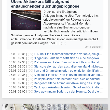
Ubers Aktienkurs fällt aufgrund
enttäuschender Buchungsprognose
Druck auf die Erträge und
Anlegerstimmung Uber Technologies Inc.
erlebte den größten Rückgang des
Aktienkurses seit fast acht Monaten,
nachdem eine Buchungsprognose
veröffentlicht wurde, die lediglich mit den
Schätzungen der Analysten übereinstimmte. Dieses
enttäuschende Update hat Wellen in der Investmentgemeinschaft
geschlagen und die Sorgen über
[…]
(00)
vor 3 Stunden
06.08. 02:36 |
(00)
El Niño: Eine makroökonomische Variable, die globale Wirtschaftslandschaften umgestaltet
06.08. 02:36 |
(00)
Singapurs Parlament setzt sich für eine ausgewogene wirtschaftliche Zukunft ein
06.08. 02:36 |
(00)
Prabowos radikaler Plan zur Kontrolle von Rohstoffexporten steht vor konkurrierenden Visionen
06.08. 02:35 |
(00)
Glencore zielt auf den australischen Markt mit bevorstehendem Sekundärlisting
06.08. 02:35 |
(00)
Iran und Oman schmieden potenziellen Schifffahrtsvertrag im Hormuskanal
06.08. 02:35 |
(00)
Kishidas Einblicke: Yen-Intervention bietet vorübergehende Erleichterung, keine langfristige Lösung
06.08. 02:35 |
(00)
Philippinischer Anleihemarkt sieht sich anhaltendem Rückgang angesichts persistierender Inflationssorgen gegenüber
06.08. 02:06 |
(00)
Der gescheiterte Antrag auf Abweisung des Chapter 11 des ehemaligen Dolphin-CEOs
06.08. 02:05 |
(00)
Cyclospora-Ausbruch zwingt Salad and Go in die Insolvenz: Eine warnende Geschichte für Investoren
06.08. 02:05 |
(00)
Gold gewinnt an Boden, da der Hormuz-Deal die Zinserhöhungsängste lindert