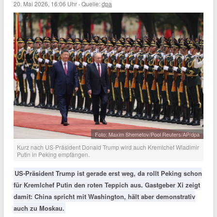
20. Mai 2026, 16:06 Uhr
·
Quelle:
dpa
Foto: Maxim Shemetov/Pool Reuters/AP/dpa
Kurz nach US-Präsident Donald Trump wird auch Kremlchef Wladimir
Putin in Peking empfangen.
US-Präsident Trump ist gerade erst weg, da rollt Peking schon
für Kremlchef Putin den roten Teppich aus. Gastgeber Xi zeigt
damit: China spricht mit Washington, hält aber demonstrativ
auch zu Moskau.