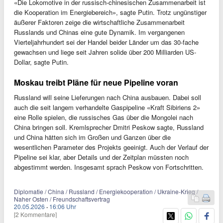
«Die Lokomotive in der russisch-chinesischen Zusammenarbeit ist
die Kooperation im Energiebereich», sagte Putin. Trotz ungünstiger
äußerer Faktoren zeige die wirtschaftliche Zusammenarbeit
Russlands und Chinas eine gute Dynamik. Im vergangenen
Vierteljahrhundert sei der Handel beider Länder um das 30-fache
gewachsen und liege seit Jahren solide über 200 Milliarden US-
Dollar, sagte Putin.
Moskau treibt Pläne für neue Pipeline voran
Russland will seine Lieferungen nach China ausbauen. Dabei soll
auch die seit langem verhandelte Gaspipeline «Kraft Sibiriens 2»
eine Rolle spielen, die russisches Gas über die Mongolei nach
China bringen soll. Kremlsprecher Dmitri Peskow sagte, Russland
und China hätten sich im Großen und Ganzen über die
wesentlichen Parameter des Projekts geeinigt. Auch der Verlauf der
Pipeline sei klar, aber Details und der Zeitplan müssten noch
abgestimmt werden. Insgesamt sprach Peskow von Fortschritten.
Diplomatie / China / Russland / Energiekooperation / Ukraine-Krieg /
Naher Osten / Freundschaftsvertrag
20.05.2026
·
16:06 Uhr
[2 Kommentare]