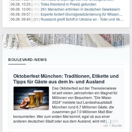
06.08. 10:23 |
(00)
Totes Kleinkind in Preetz gefunden
06.08. 10:00 |
(00)
261 Menschen ertrinken in deutschen Gewässern
06.08. 09:57 |
(00)
Experte fordert Grundgesetzänderung für Wissenschaftsfreiheit
06.08. 09:40 |
(01)
Russland greift Schiff in Ukraine an - Toter und Verletzte
BOULEVARD-NEWS
Oktoberfest München: Traditionen, Etikette und
Tipps für Gäste aus dem In- und Ausland
Das Oktoberfest auf der Theresienwiese
ist seit vielen Jahrzehnten ein Magnet für
Millionen von Besuchern. "Die Wiesn
2024" meldete laut Landeshauptstadt
München rund 6,7 Millionen Gäste, die
zusammen gut 7,0 Millionen Maß Bier
konsumierten. Wer zum ersten Mal kommt, egal ob aus einer
anderen deutschen Stadt oder aus dem Ausland, wird mit
[…]
(00)
vor 1 Stunde