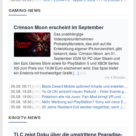
GAMING-NEWS
Crimson Moon erscheint im September
Das unabhängige
Videospielunternehmen
ProbablyMonsters, das sich auf die
Entwicklung eigener IPs konzentriert, gibt
bekannt, dass Crimson Moon am 01.
September 2026 für PC über Steam und
den Epic Games Store sowie für PlayStation 5 und XBOX Series
X|S zum Preis von 19,99 Euro erscheinen wird. Das Spiel bietet
ein Erlebnis mit hochwertiger Grafik
[…]
(00)
vor 4 Stunden
06.08. 06:11 |
(00)
Black Desert Mobile optimiert Inhalte und erweitert Treasure Access
05.08. 19:26 |
(00)
Yu‑Gi‑Oh! erreicht neuen Rekord – Feier‑Events gestartet
05.08. 19:00 |
(00)
Pokémon wie nie zuvor: Fan-Mod bringt VR und Ego-Perspektive nach Kanto
05.08. 18:30 |
(00)
Mehr Werbung auf PlayStation? Sony soll neue Einnahmequellen prüfen
05.08. 18:00 |
(00)
30 Jahre Resident Evil werden begehbar, samt „lebensgroßem Leon“
KINO/TV-NEWS
TLC zeigt Doku über die umstrittene Pearadise-