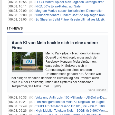
06.08. 10:55 |
(00)
LEGO Marvel Spider-Man Jagt den Gefängnistransporter (76349) für 32,99€
06.08. 10:11 |
(00)
NKD: 50% Extra-Rabatt auf Sale
06.08. 09:00 |
(00)
Meghan Markle sprach bei privatem Dinner offenbar über Palastbesuch
06.08. 09:00 |
(00)
'Unüberwindbare Hindernisse': ZZ Top sagen Konzert in der Hollywood Bowl kurzfristig ab
06.08. 09:00 |
(00)
Ed Sheeran treibt Pläne für sein ultimatives Musikzentrum voran
IT-NEWS
Auch KI von Meta hackte sich in eine andere
Firma
Menlo Park (dpa) - Nach den KI-Firmen
OpenAI und Anthropic muss auch der
Facebook-Konzern Meta einräumen,
dass seine KI-Software sich in
Computersysteme eines anderen
Unternehmens gehackt hat. Ähnlich wie
bei einigen Vorfällen der beiden Rivalen lag das Problem auch
hier in einer Fehlkonfiguration des Systems bei demselben
Testpartner, wie Meta unter
[…]
(02)
vor 3 Stunden
06.08. 10:33 |
(00)
Volta und Anthropic: 100-Milliarden-US-Dollar-Deal für KI-Rechenleistung
06.08. 10:21 |
(00)
Fehlkonfiguration bei Meta-KI: Ungewollter Zugriff auf fremde Systeme
06.08. 09:49 |
(00)
*SUPER* OK! Jahresabo für 101,60€ + bis zu 100€ Prämie
06.08. 09:26 |
(01)
High-Mobile: Telekom-Netz – 30GB für 9,99€/Monat / 80GB für 12,49€/Monat / 100GB für 19,99€/Monat (auch mtl. kündbar)
06.08. 09:03 |
(00)
*DOPPELKARTE* Apple iPhone 17 Pro 256GB + 80€ Online Bonus + 50GB 5G + Alles-Flat im Telekom-Netz für 44,94€/Monat – eff. 4,40€/Monat