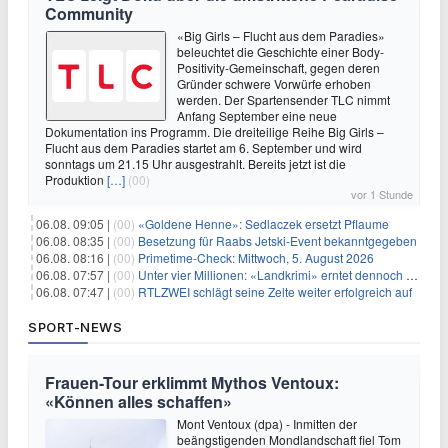
Community
«Big Girls – Flucht aus dem Paradies»
beleuchtet die Geschichte einer Body-
Positivity-Gemeinschaft, gegen deren
Gründer schwere Vorwürfe erhoben
werden. Der Spartensender TLC nimmt
Anfang September eine neue
Dokumentation ins Programm. Die dreiteilige Reihe Big Girls –
Flucht aus dem Paradies startet am 6. September und wird
sonntags um 21.15 Uhr ausgestrahlt. Bereits jetzt ist die
Produktion
[…]
(00)
vor 1 Stunde
06.08. 09:05 |
(00)
«Goldene Henne»: Sedlaczek ersetzt Pflaume
06.08. 08:35 |
(00)
Besetzung für Raabs Jetski-Event bekanntgegeben
06.08. 08:16 |
(00)
Primetime-Check: Mittwoch, 5. August 2026
06.08. 07:57 |
(00)
Unter vier Millionen: «Landkrimi» erntet dennoch Primetime-Führung
06.08. 07:47 |
(00)
RTLZWEI schlägt seine Zelte weiter erfolgreich auf
SPORT-NEWS
Frauen-Tour erklimmt Mythos Ventoux:
«Können alles schaffen»
Mont Ventoux (dpa) - Inmitten der
beängstigenden Mondlandschaft fiel Tom