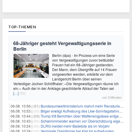
TOP-THEMEN
68-Jähriger gesteht Vergewaltigungsserie in
Berlin
Berlin (dpa) - Im Prozess um eine Serie
von Vergewaltigungen zuvor betäubter
Frauen hat ein 68-Jähriger gestanden.
Der Mann, dem Übergriffe auf 14 Frauen
vorgeworfen werden, erklärte vor dem
Landgericht Berlin über seinen
Verteidiger Jochen Schöfthaler: «Die Vergewaltigungen räume ich
ein.» Auch der in der Anklage geschilderte Ablauf der Taten sei
[…]
(00)
vor 3 Minuten
06.08. 10:56 |
(01)
Bundesumweltministerium mahnt mehr Renaturierung an
06.08. 10:53 |
(00)
Bilger erwägt Aufhebung des Lkw-Sonntagsfahrverbots
06.08. 10:44 |
(03)
Trump tritt Berichten über Waffenengpässe entgegen und droht
06.08. 10:43 |
(00)
Schwimmmeister warnen vor Überschätzung eigener Fähigkeiten
06.08. 10:24 |
(00)
DLRG meldet mehr Badetote als im Vorjahr
06.08. 10:24 |
(00)
Vermisste Dreijährige bei Kiel tot aufgefunden