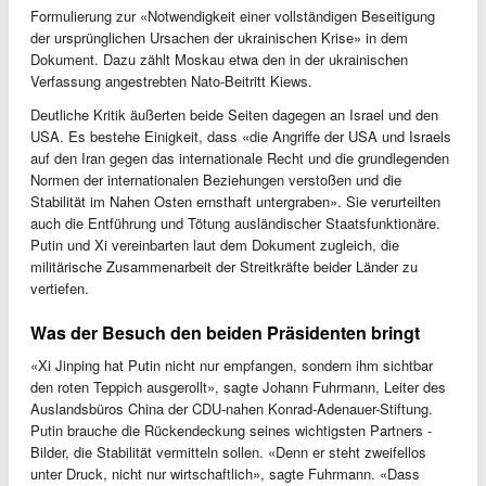
Formulierung zur «Notwendigkeit einer vollständigen Beseitigung
der ursprünglichen Ursachen der ukrainischen Krise» in dem
Dokument. Dazu zählt Moskau etwa den in der ukrainischen
Verfassung angestrebten Nato-Beitritt Kiews.
Deutliche Kritik äußerten beide Seiten dagegen an Israel und den
USA. Es bestehe Einigkeit, dass «die Angriffe der USA und Israels
auf den Iran gegen das internationale Recht und die grundlegenden
Normen der internationalen Beziehungen verstoßen und die
Stabilität im Nahen Osten ernsthaft untergraben». Sie verurteilten
auch die Entführung und Tötung ausländischer Staatsfunktionäre.
Putin und Xi vereinbarten laut dem Dokument zugleich, die
militärische Zusammenarbeit der Streitkräfte beider Länder zu
vertiefen.
Was der Besuch den beiden Präsidenten bringt
«Xi Jinping hat Putin nicht nur empfangen, sondern ihm sichtbar
den roten Teppich ausgerollt», sagte Johann Fuhrmann, Leiter des
Auslandsbüros China der CDU-nahen Konrad-Adenauer-Stiftung.
Putin brauche die Rückendeckung seines wichtigsten Partners -
Bilder, die Stabilität vermitteln sollen. «Denn er steht zweifellos
unter Druck, nicht nur wirtschaftlich», sagte Fuhrmann. «Dass