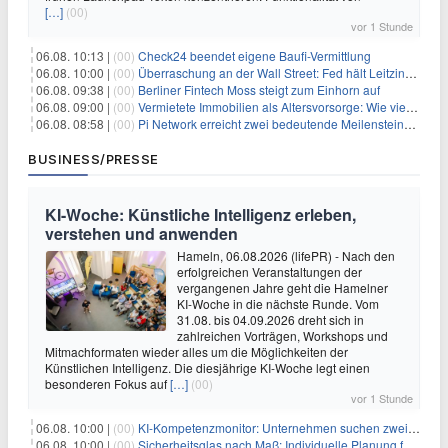
[…]
(00)
vor 1 Stunde
06.08. 10:13 |
(00)
Check24 beendet eigene Baufi-Vermittlung
06.08. 10:00 |
(00)
Überraschung an der Wall Street: Fed hält Leitzins fest – aber Warsh sendet klares Signal
06.08. 09:38 |
(00)
Berliner Fintech Moss steigt zum Einhorn auf
06.08. 09:00 |
(00)
Vermietete Immobilien als Altersvorsorge: Wie viel Rendite Vermieter wirklich verdienen
06.08. 08:58 |
(00)
Pi Network erreicht zwei bedeutende Meilensteine in einer Rallye
BUSINESS/PRESSE
KI-Woche: Künstliche Intelligenz erleben,
verstehen und anwenden
Hameln, 06.08.2026 (lifePR) - Nach den
erfolgreichen Veranstaltungen der
vergangenen Jahre geht die Hamelner
KI-Woche in die nächste Runde. Vom
31.08. bis 04.09.2026 dreht sich in
zahlreichen Vorträgen, Workshops und
Mitmachformaten wieder alles um die Möglichkeiten der
Künstlichen Intelligenz. Die diesjährige KI-Woche legt einen
besonderen Fokus auf
[…]
(00)
vor 1 Stunde
06.08. 10:00 |
(00)
KI-Kompetenzmonitor: Unternehmen suchen zwei Drittel mehr KI-Experten
06.08. 10:00 |
(00)
Sicherheitsglas nach Maß: Individuelle Planung für anspruchsvolle Sicherheitsanforderungen