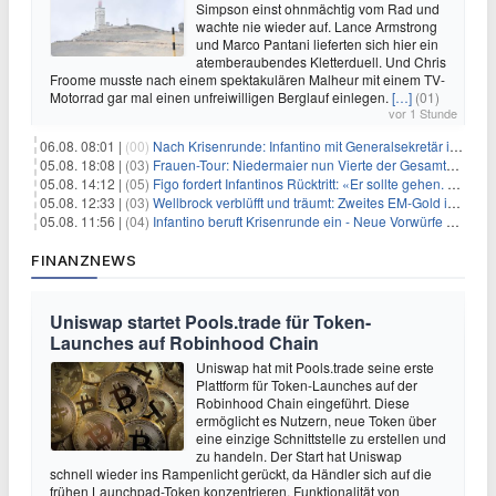
Simpson einst ohnmächtig vom Rad und
wachte nie wieder auf. Lance Armstrong
und Marco Pantani lieferten sich hier ein
atemberaubendes Kletterduell. Und Chris
Froome musste nach einem spektakulären Malheur mit einem TV-
Motorrad gar mal einen unfreiwilligen Berglauf einlegen.
[…]
(01)
vor 1 Stunde
06.08. 08:01 |
(00)
Nach Krisenrunde: Infantino mit Generalsekretär im Stadion
05.08. 18:08 |
(03)
Frauen-Tour: Niedermaier nun Vierte der Gesamtwertung
05.08. 14:12 |
(05)
Figo fordert Infantinos Rücktritt: «Er sollte gehen. Jetzt»
05.08. 12:33 |
(03)
Wellbrock verblüfft und träumt: Zweites EM-Gold in Paris
05.08. 11:56 |
(04)
Infantino beruft Krisenrunde ein - Neue Vorwürfe gegen FIFA
FINANZNEWS
Uniswap startet Pools.trade für Token-
Launches auf Robinhood Chain
Uniswap hat mit Pools.trade seine erste
Plattform für Token-Launches auf der
Robinhood Chain eingeführt. Diese
ermöglicht es Nutzern, neue Token über
eine einzige Schnittstelle zu erstellen und
zu handeln. Der Start hat Uniswap
schnell wieder ins Rampenlicht gerückt, da Händler sich auf die
frühen Launchpad-Token konzentrieren. Funktionalität von