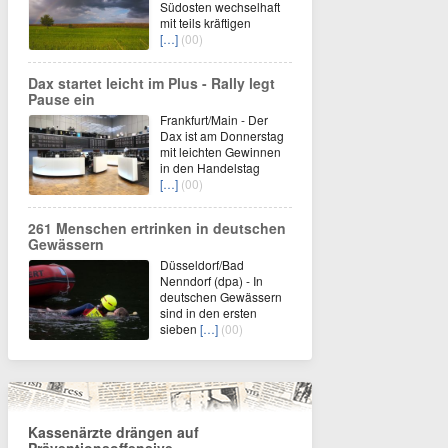
Südosten wechselhaft
mit teils kräftigen
[…]
(00)
Dax startet leicht im Plus - Rally legt
Pause ein
Frankfurt/Main - Der
Dax ist am Donnerstag
mit leichten Gewinnen
in den Handelstag
[…]
(00)
261 Menschen ertrinken in deutschen
Gewässern
Düsseldorf/Bad
Nenndorf (dpa) - In
deutschen Gewässern
sind in den ersten
sieben
[…]
(00)
Kassenärzte drängen auf