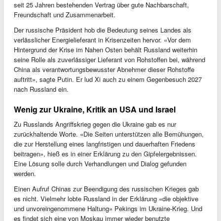
seit 25 Jahren bestehenden Vertrag über gute Nachbarschaft,
Freundschaft und Zusammenarbeit.
Der russische Präsident hob die Bedeutung seines Landes als
verlässlicher Energielieferant in Krisenzeiten hervor. «Vor dem
Hintergrund der Krise im Nahen Osten behält Russland weiterhin
seine Rolle als zuverlässiger Lieferant von Rohstoffen bei, während
China als verantwortungsbewusster Abnehmer dieser Rohstoffe
auftritt», sagte Putin. Er lud Xi auch zu einem Gegenbesuch 2027
nach Russland ein.
Wenig zur Ukraine, Kritik an USA und Israel
Zu Russlands Angriffskrieg gegen die Ukraine gab es nur
zurückhaltende Worte. «Die Seiten unterstützen alle Bemühungen,
die zur Herstellung eines langfristigen und dauerhaften Friedens
beitragen», hieß es in einer Erklärung zu den Gipfelergebnissen.
Eine Lösung solle durch Verhandlungen und Dialog gefunden
werden.
Einen Aufruf Chinas zur Beendigung des russischen Krieges gab
es nicht. Vielmehr lobte Russland in der Erklärung «die objektive
und unvoreingenommene Haltung» Pekings im Ukraine-Krieg. Und
es findet sich eine von Moskau immer wieder benutzte