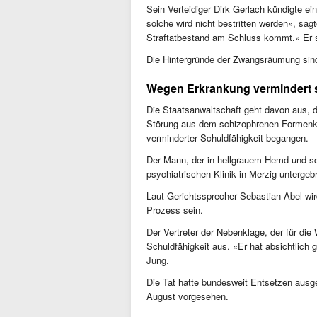
Sein Verteidiger Dirk Gerlach kündigte ei
solche wird nicht bestritten werden», sagt
Straftatbestand am Schluss kommt.» Er 
Die Hintergründe der Zwangsräumung sind
Wegen Erkrankung vermindert 
Die Staatsanwaltschaft geht davon aus, d
Störung aus dem schizophrenen Formenkre
verminderter Schuldfähigkeit begangen.
Der Mann, der in hellgrauem Hemd und sch
psychiatrischen Klinik in Merzig unterge
Laut Gerichtssprecher Sebastian Abel wir
Prozess sein.
Der Vertreter der Nebenklage, der für di
Schuldfähigkeit aus. «Er hat absichtlich 
Jung.
Die Tat hatte bundesweit Entsetzen ausge
August vorgesehen.