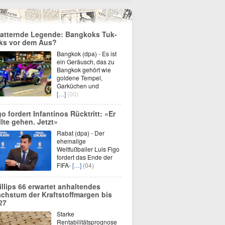
atternde Legende: Bangkoks Tuk-
ks vor dem Aus?
Bangkok (dpa) - Es ist
ein Geräusch, das zu
Bangkok gehört wie
goldene Tempel,
Garküchen und
[…]
(00)
go fordert Infantinos Rücktritt: «Er
llte gehen. Jetzt»
Rabat (dpa) - Der
ehemalige
Weltfußballer Luis Figo
fordert das Ende der
FIFA-
[…]
(04)
illips 66 erwartet anhaltendes
chstum der Kraftstoffmargen bis
27
Starke
Rentabilitätsprognose