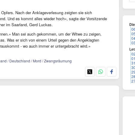
 Opfers. Nach der Anklageverlesung zeigten sie sich
end. Und es kommt alles wieder hoch», sagte der Vorsitzende
her im Saarland, Gerd Luckas.
Di
0
können.» Man sei auch gekommen, um der Witwe zu zeigen,
0
0
kas. Was er sich von einem Urteil gegen den Angeklagten
0
 rauskommt - wo auch immer er untergebracht wird.»
Let
0
0
Saarland / Deutschland / Mord / Zwangsräumung
3
3
2
2
2