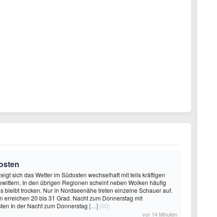
osten
igt sich das Wetter im Südosten wechselhaft mit teils kräftigen
wittern. In den übrigen Regionen scheint neben Wolken häufig
s bleibt trocken. Nur in Nordseenähe treten einzelne Schauer auf.
n erreichen 20 bis 31 Grad. Nacht zum Donnerstag mit
sten In der Nacht zum Donnerstag
[…]
(00)
vor 14 Minuten