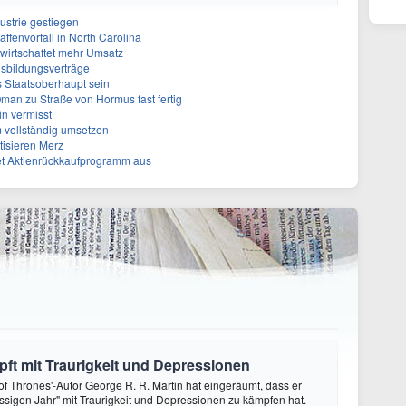
ustrie gestiegen
ffenvorfall in North Carolina
rwirtschaftet mehr Umsatz
sbildungsverträge
s Staatsoberhaupt sein
Oman zu Straße von Hormus fast fertig
in vermisst
 vollständig umsetzen
tisieren Merz
et Aktienrückkaufprogramm aus
ft mit Traurigkeit und Depressionen
f Thrones'-Autor George R. R. Martin hat eingeräumt, dass er
ssigen Jahr" mit Traurigkeit und Depressionen zu kämpfen hat.