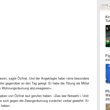
Kn
Tu
Fi
so
wesen, sagte Özfirat. Und der Angeklagte habe «eine besonders
er gegenüber an den Tag gelegt. Er habe die Tötung als Mittel
ie Wohnungsräumung abzureagieren».
Ph
Wa
gaben von Özfirat laut gerufen haben: «Das war Notwehr.» Und:
20
 er sich gegen die Zwangsräumung zunächst verbal gewehrt. Er
 haben.