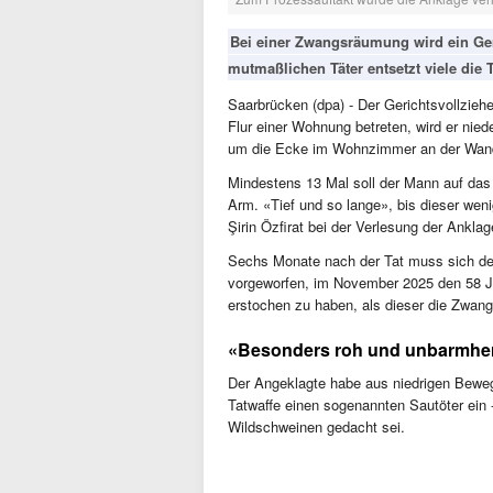
Bei einer Zwangsräumung wird ein Ger
mutmaßlichen Täter entsetzt viele die T
Saarbrücken (dpa) - Der Gerichtsvollzie
Flur einer Wohnung betreten, wird er nie
um die Ecke im Wohnzimmer an der Wand
Mindestens 13 Mal soll der Mann auf das
Arm. «Tief und so lange», bis dieser wen
Şirin Özfirat bei der Verlesung der Ankl
Sechs Monate nach der Tat muss sich de
vorgeworfen, im November 2025 den 58 Ja
erstochen zu haben, als dieser die Zwang
«Besonders roh und unbarmhe
Der Angeklagte habe aus niedrigen Beweg
Tatwaffe einen sogenannten Sautöter ein -
Wildschweinen gedacht sei.