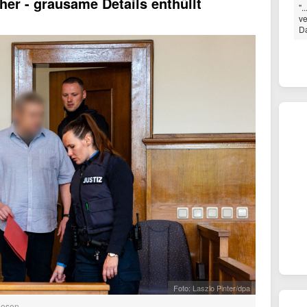
her - grausame Details enthüllt
".
ve
Da
Foto: Laszlo Pinter/dpa
lesen.