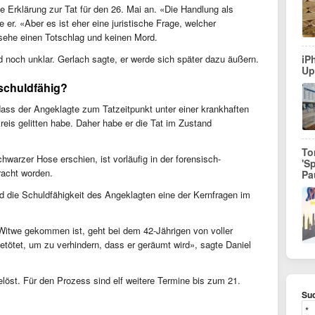
ne Erklärung zur Tat für den 26. Mai an. «Die Handlung als
e er. «Aber es ist eher eine juristische Frage, welcher
sehe einen Totschlag und keinen Mord.
 noch unklar. Gerlach sagte, er werde sich später dazu äußern.
iP
Up
schuldfähig?
ass der Angeklagte zum Tatzeitpunkt unter einer krankhaften
is gelitten habe. Daher habe er die Tat im Zustand
To
warzer Hose erschien, ist vorläufig in der forensisch-
'S
bracht worden.
Pa
d die Schuldfähigkeit des Angeklagten eine der Kernfragen im
e Witwe gekommen ist, geht bei dem 42-Jährigen von voller
getötet, um zu verhindern, dass er geräumt wird», sagte Daniel
löst. Für den Prozess sind elf weitere Termine bis zum 21.
Suc