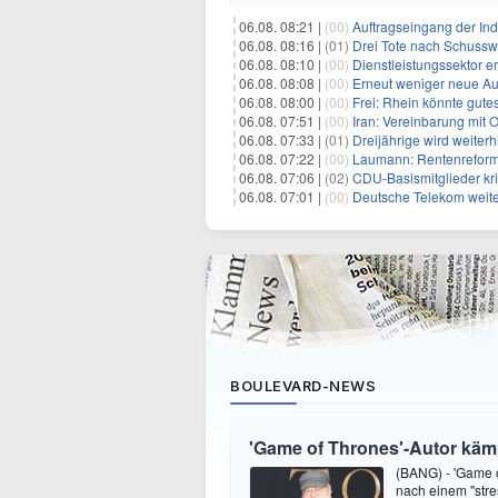
06.08. 08:21 |
(00)
Auftragseingang der Ind
06.08. 08:16 |
(01)
Drei Tote nach Schusswa
06.08. 08:10 |
(00)
Dienstleistungssektor e
06.08. 08:08 |
(00)
Erneut weniger neue Au
06.08. 08:00 |
(00)
Frei: Rhein könnte gute
06.08. 07:51 |
(00)
Iran: Vereinbarung mit 
06.08. 07:33 |
(01)
Dreijährige wird weiterh
06.08. 07:22 |
(00)
Laumann: Rentenreform
06.08. 07:06 |
(02)
CDU-Basismitglieder kri
06.08. 07:01 |
(00)
Deutsche Telekom weit
BOULEVARD-NEWS
'Game of Thrones'-Autor kämp
(BANG) - 'Game o
nach einem "stre