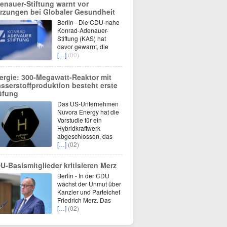
enauer-Stiftung warnt vor
rzungen bei Globaler Gesundheit
Berlin - Die CDU-nahe
Konrad-Adenauer-
Stiftung (KAS) hat
davor gewarnt, die
[…]
(00)
ergie: 300-Megawatt-Reaktor mit
sserstoffproduktion besteht erste
üfung
Das US-Unternehmen
Nuvora Energy hat die
Vorstudie für ein
Hybridkraftwerk
abgeschlossen, das
[…]
(02)
U-Basismitglieder kritisieren Merz
Berlin - In der CDU
wächst der Unmut über
Kanzler und Parteichef
Friedrich Merz. Das
[…]
(02)