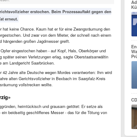
Ad
Kü
ichtsvollzieher erstochen. Beim Prozessauftakt gegen den
at erneut.
her hat keine Chance. Kaum hat er für eine Zwangsräumung den
dergestochen. Und zwar von dem Mieter, der schnell nach einem
 hängenden großen Jagdmesser greift.
En
 Opfer eingestochen haben - auf Kopf, Hals, Oberkörper und
Wa
Pr
ig später seinen Verletzungen erlag, sagte Oberstaatsanwältin
age am Landgericht Saarbrücken.
r 42 Jahre alte Deutsche wegen Mordes verantworten: Ihm wird
hre alten Gerichtsvollzieher in Bexbach im Saarpfalz-Kreis
sräumung vollstrecken wollte.
rzig»
CD
gründen, heimtückisch und grausam getötet: Er setze als
 ein beidseitig geschliffenes Messer - das für die Tötung von