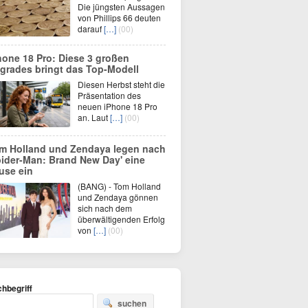
Die jüngsten Aussagen
von Phillips 66 deuten
darauf
[…]
(00)
hone 18 Pro: Diese 3 großen
grades bringt das Top-Modell
Diesen Herbst steht die
Präsentation des
neuen iPhone 18 Pro
an. Laut
[…]
(00)
m Holland und Zendaya legen nach
pider-Man: Brand New Day' eine
use ein
(BANG) - Tom Holland
und Zendaya gönnen
sich nach dem
überwältigenden Erfolg
von
[…]
(00)
hbegriff
suchen