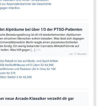
 zur Asservatenkammer der Geschichte
gegen Infantino
et Alpträume bei über 1/3 der PTSD-Patienten
sche Belastungsstörung ist oft mit wiederkehrenden Alpträumen
den einzelnen Menschen extrem belasten. Was lässt sich dagegen
 Universitätsmedizin Berlin wagte einen placebokontrollierten
e fündig: Ein wenig bekannter Cannabis-Wirkstoff könnte auf
helfen. Was hilft gegen
[…]
(00)
vor 17 Stunden
ra-Rabatt on top auf Mode- und Sport-Artikel
8 Heißluftfritteuse mit 5 Litern für 64,99€
 Barttrimmer und Rasierer (All in One) für 16€
uren für 37€
dition Switch 2 für 42,39€
er neue Arcade-Klassiker verzeiht dir gar