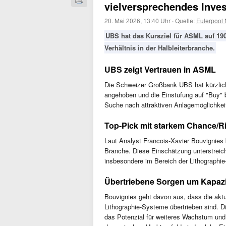
vielversprechendes Inve
20. Mai 2026, 13:40 Uhr
·
Quelle:
Eulerpool
UBS hat das Kursziel für ASML auf 19
Verhältnis in der Halbleiterbranche.
UBS zeigt Vertrauen in ASML
Die Schweizer Großbank UBS hat kürzlich
angehoben und die Einstufung auf "Buy" be
Suche nach attraktiven Anlagemöglichkei
Top-Pick mit starkem Chance/Ri
Laut Analyst Francois-Xavier Bouvignie
Branche. Diese Einschätzung unterstreich
insbesondere im Bereich der Lithographie-
Übertriebene Sorgen um Kapaz
Bouvignies geht davon aus, dass die akt
Lithographie-Systeme übertrieben sind. D
das Potenzial für weiteres Wachstum und ei