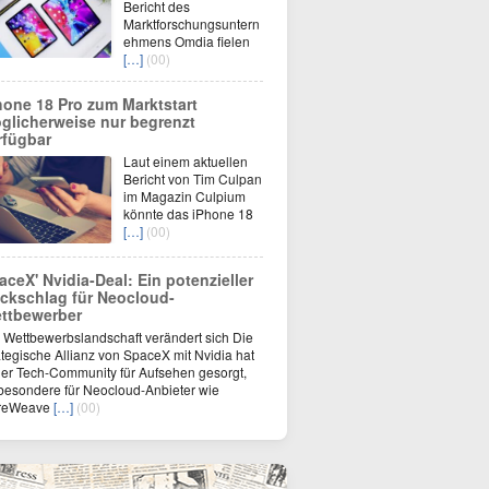
Bericht des
Marktforschungsuntern
ehmens Omdia fielen
[…]
(00)
hone 18 Pro zum Marktstart
glicherweise nur begrenzt
rfügbar
Laut einem aktuellen
Bericht von Tim Culpan
im Magazin Culpium
könnte das iPhone 18
[…]
(00)
aceX' Nvidia-Deal: Ein potenzieller
ckschlag für Neocloud-
ttbewerber
 Wettbewerbslandschaft verändert sich Die
ategische Allianz von SpaceX mit Nvidia hat
der Tech-Community für Aufsehen gesorgt,
besondere für Neocloud-Anbieter wie
reWeave
[…]
(00)