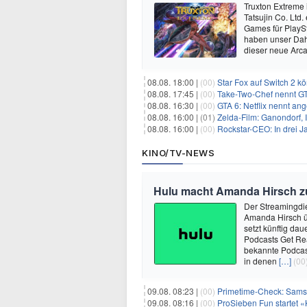
Truxton Extreme 
Tatsujin Co. Ltd
Games für PlaySt
haben unser Dah
dieser neue Arca
08.08. 18:00 |
(00)
Star Fox auf Switch 2 k
08.08. 17:45 |
(00)
Take-Two-Chef nennt GT
08.08. 16:30 |
(00)
GTA 6: Netflix nennt an
08.08. 16:00 |
(01)
Zelda-Film: Ganondorf, 
08.08. 16:00 |
(00)
Rockstar-CEO: In drei J
KINO/TV-NEWS
Hulu macht Amanda Hirsch zu
Der Streamingdie
Amanda Hirsch üb
setzt künftig dau
Podcasts Get Rea
bekannte Podcas
in denen
[…]
(00
09.08. 08:23 |
(00)
Primetime-Check: Samst
09.08. 08:16 |
(00)
ProSieben Fun startet «