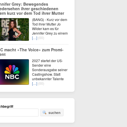
nnifer Grey: Bewegendes
edersehen ihrer geschiedenen
tern kurz vor dem Tod ihrer Mutter
(BANG) - Kurz vor dem
Tod ihrer Mutter Jo
Wilder kam es für
Jennifer Grey zu einem
[…]
(00)
C macht «The Voice» zum Promi-
ent
2027 startet der US-
Sender eine
Sonderausgabe seiner
Castingshow. Statt
unbekannter Talente
[…]
(00)
hbegriff
suchen