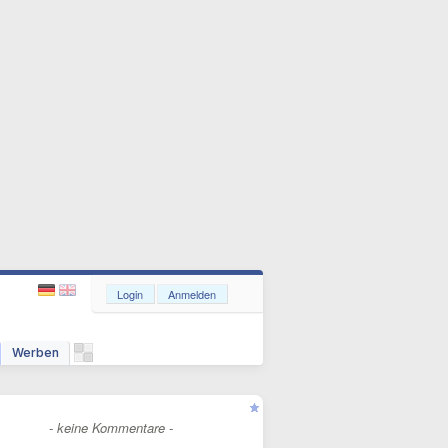
Login
Anmelden
Werben
- keine Kommentare -