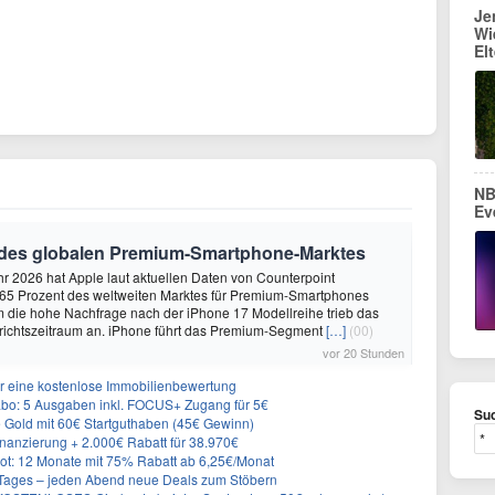
Je
Wi
El
NB
Ev
 des globalen Premium-Smartphone-Marktes
hr 2026 hat Apple laut aktuellen Daten von Counterpoint
 65 Prozent des weltweiten Marktes für Premium-Smartphones
em die hohe Nachfrage nach der iPhone 17 Modellreihe trieb das
ichtszeitraum an. iPhone führt das Premium-Segment
[…]
(00)
vor 20 Stunden
r eine kostenlose Immobilienbewertung
: 5 Ausgaben inkl. FOCUS+ Zugang für 5€
Suc
e Gold mit 60€ Startguthaben (45€ Gewinn)
nanzierung + 2.000€ Rabatt für 38.970€
t: 12 Monate mit 75% Rabatt ab 6,25€/Monat
ages – jeden Abend neue Deals zum Stöbern