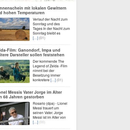
nnenschein mit lokalen Gewittern
d hohen Temperaturen
Verlauf der Nacht zum
Sonntag und des
Tages In der Nacht zum
Sonntag bleibt es
[…]
(01)
lda-Film: Ganondorf, Impa und
itere Darsteller sollen feststehen
Der kommende The
Legend of Zelda -Film
nimmt bei der
Besetzung immer
konkretere
[…]
(01)
onel Messis Vater Jorge im Alter
n 68 Jahren gestorben
Rosario (dpa) - Lionel
Messi trauert um
seinen Vater. Jorge
Messi ist im Alter von
[…]
(00)