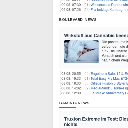
09.08. 07:30 |
(01)
Wasserarme Donau wird
09.08. 07:26 |
(04)
Fifa beklagt Kampagne 
BOULEVARD-NEWS
Wirkstoff aus Cannabis beend
Die posttraumati
verbunden, die 
tun? Die Charité
Versuch und wurd
natürlichem Weg 
08.08. 20:55 |
(00)
Engelhorn Sale: 15% Ext
08.08. 19:33 |
(01)
Tefal Easy Fry Max EY245
08.08. 18:33 |
(00)
Gillette Fusion 5 Styler
08.08. 14:02 |
(02)
MediaMarkt: 3 Tonie-Fig
08.08. 12:30 |
(00)
Fallout 4: Anniversary E
GAMING-NEWS
Truxton Extreme im Test: Dies
nichts