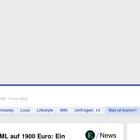
010
) · Forum (
910
)
munity
Lose
Lifestyle
WIN
Umfragen
Was ist klamm?
$$
ML auf 1900 Euro: Ein