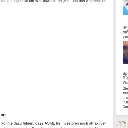
schätzungen für die Wettbewerbsfähigkeit und den Shareholder
iP
mö
ve
Sp
Rü
We
Die
str
in 
ins
Co
nce
 könnte dazu führen, dass ASML für Investoren noch attraktiver