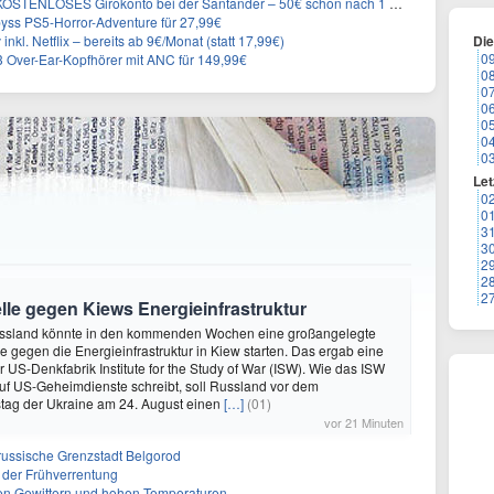
KOSTENLOSES Girokonto bei der Santander – 50€ schon nach 1 Woche!
yss PS5-Horror-Adventure für 27,99€
inkl. Netflix – bereits ab 9€/Monat (statt 17,99€)
Di
0
Over-Ear-Kopfhörer mit ANC für 149,99€
0
0
0
0
0
0
Let
0
0
3
3
2
2
2
lle gegen Kiews Energieinfrastruktur
ssland könnte in den kommenden Wochen eine großangelegte
 gegen die Energieinfrastruktur in Kiew starten. Das ergab eine
 US-Denkfabrik Institute for the Study of War (ISW). Wie das ISW
uf US-Geheimdienste schreibt, soll Russland vor dem
tag der Ukraine am 24. August einen
[…]
(01)
vor 21 Minuten
f russische Grenzstadt Belgorod
 der Frühverrentung
en Gewittern und hohen Temperaturen