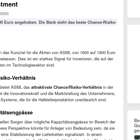
stment
 News
00 Euro angehoben. Die Bank sieht das beste Chance-Risiko-
 das Kursziel für die Aktien von ASML von 1600 auf 1900 Euro
lassen. Dies ist ein starkes Signal für Investoren, die auf der
ten im Technologiesektor sind.
siko-Verhältnis
s bietet ASML das
attraktivste Chance/Risiko-Verhältnis
in der
t die Innovationskraft und die Marktstellung des Unternehmens,
Systeme, die für die Halbleiterproduktion unerlässlich sind.
itätsengpässe
Be
uellen Sorgen über mögliche Kapazitätsengpässe im Bereich der
Qu
iese Perspektive könnte für Anleger von Bedeutung sein, da sie
ge
ne Stabilisierung der Lieferketten signalisiert. In einem