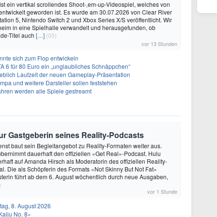
ist ein vertikal scrollendes Shoot-‚em-up-Videospiel, welches von
. entwickelt geworden ist. Es wurde am 30.07.2026 von Clear River
ation 5, Nintendo Switch 2 und Xbox Series X/S veröffentlicht. Wir
eim in eine Spielhalle verwandelt und herausgefunden, ob
de-Titel auch
[…]
(00)
vor 13 Stunden
önnte sich zum Flop entwickeln
A 6 für 80 Euro ein „unglaubliches Schnäppchen“
geblich Laufzeit der neuen Gameplay-Präsentation
Impa und weitere Darsteller sollen feststehen
ahren werden alle Spiele gestreamt
r Gastgeberin seines Reality-Podcasts
nst baut sein Begleitangebot zu Reality-Formaten weiter aus.
ernimmt dauerhaft den offiziellen «Get Real»-Podcast. Hulu
erhaft auf Amanda Hirsch als Moderatorin des offiziellen Reality-
l. Die als Schöpferin des Formats «Not Skinny But Not Fat»
terin führt ab dem 6. August wöchentlich durch neue Ausgaben,
)
vor 1 Stunde
ag, 8. August 2026
Kaiju No. 8»