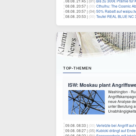
08.08. 21:45 |
(01)
Bis zu 300€ Prämie für 
08.08. 20:57 |
(00)
Cthulhu: The Cosmic Ab
08.08. 20:57 |
(04)
50% Rabatt auf waipu.tv 
08.08. 20:53 |
(00)
Teufel REAL BLUE NC 3 
TOP-THEMEN
ISW: Moskau plant Angriffswe
Washington - Ru
Angriffskampagne
neue Analyse der
unter Berufung a
Unabhängigkeits
09.08. 08:33 |
(00)
Verletzte bei Angriff au
09.08. 08:27 |
(05)
Kubicki drängt auf Ende
09.08. 08:22 |
(01)
Sonnenschein mit lokal