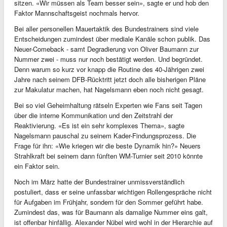
sitzen. «Wir müssen als Team besser sein», sagte er und hob den
Faktor Mannschaftsgeist nochmals hervor.
Bei aller personellen Mauertaktik des Bundestrainers sind viele
Entscheidungen zumindest über mediale Kanäle schon publik. Das
Neuer-Comeback - samt Degradierung von Oliver Baumann zur
Nummer zwei - muss nur noch bestätigt werden. Und begründet.
Denn warum so kurz vor knapp die Routine des 40-Jährigen zwei
Jahre nach seinem DFB-Rücktritt jetzt doch alle bisherigen Pläne
zur Makulatur machen, hat Nagelsmann eben noch nicht gesagt.
Bei so viel Geheimhaltung rätseln Experten wie Fans seit Tagen
über die interne Kommunikation und den Zeitstrahl der
Reaktivierung. «Es ist ein sehr komplexes Thema», sagte
Nagelsmann pauschal zu seinem Kader-Findungsprozess. Die
Frage für ihn: «Wie kriegen wir die beste Dynamik hin?» Neuers
Strahlkraft bei seinem dann fünften WM-Turnier seit 2010 könnte
ein Faktor sein.
Noch im März hatte der Bundestrainer unmissverständlich
postuliert, dass er seine unfassbar wichtigen Rollengespräche nicht
für Aufgaben im Frühjahr, sondern für den Sommer geführt habe.
Zumindest das, was für Baumann als damalige Nummer eins galt,
ist offenbar hinfällig. Alexander Nübel wird wohl in der Hierarchie auf