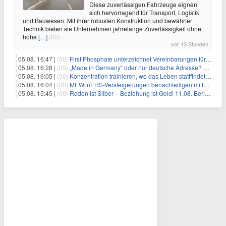
Diese zuverlässigen Fahrzeuge eignen
sich hervorragend für Transport, Logistik
und Bauwesen. Mit ihrer robusten Konstruktion und bewährter
Technik bieten sie Unternehmen jahrelange Zuverlässigkeit ohne
hohe
[…]
(00)
vor 13 Stunden
05.08. 16:47 |
(00)
First Phosphate unterzeichnet Vereinbarungen für nicht zu refundierende Zuwendungen in Höhe von 4,84 Mio. $ von der kanadischen Regierung für Straßeninfrastruktur und Stromübertragungsleitungen
05.08. 16:28 |
(00)
„Made in Germany“ oder nur deutsche Adresse? So erkennen Sie, wo Ihre Leiterplatten wirklich gefertigt werden
05.08. 16:05 |
(00)
Konzentration trainieren, wo das Leben stattfindet: Mobile EEG-Technologie bringt Neurofeedback in den Alltag
05.08. 16:04 |
(00)
MEW: nEHS-Versteigerungen benachteiligen mittelständische Unternehmen
05.08. 15:45 |
(00)
Reden ist Silber – Beziehung ist Gold! 11.08. Berlin – 18:30 Uhr