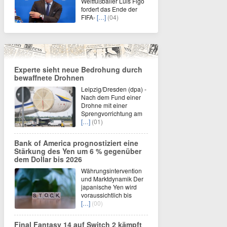
Weltfußballer Luis Figo
fordert das Ende der
FIFA-
[…]
(04)
Experte sieht neue Bedrohung durch
bewaffnete Drohnen
Leipzig/Dresden (dpa) -
Nach dem Fund einer
Drohne mit einer
Sprengvorrichtung am
[…]
(01)
Bank of America prognostiziert eine
Stärkung des Yen um 6 % gegenüber
dem Dollar bis 2026
Währungsintervention
und Marktdynamik Der
japanische Yen wird
voraussichtlich bis
[…]
(00)
Final Fantasy 14 auf Switch 2 kämpft