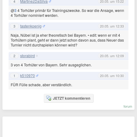
MartinezDaSilva
4
20.05. um 15:22
@
3
4 Torhüter primär für Trainingszwecke. So war die Ansage, wenn
4 Torhüter nominiert werden.
tastenkoenig
3
20.05. um 12:33
Naja, Nübel ist ja eher theoretisch bei Bayern. • edit: wenn er mit 4
Torhütern plant, geht er dann jetzt schon davon aus, dass Neuer das
Turnier nicht durchspielen können wird?
storabird
2
20.05. um 12:09
3 von 4 Torhüter von Bayern. Sehr ausgeglichen.
k510970
1
20.05. um 10:30
FÜR Fülle schade, aber verständlich.
JETZT kommentieren
forum