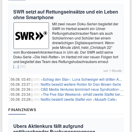
SWR setzt auf Rettungseinsätze und ein Leben
ohne Smartphone
Mit zwei neuen Doku-Serien begleitet der
SWR im Herbst sowohl ein Ulmer
Rettungshubschrauber-Team als auch
Schülerinnen und Schüler bei einem
dreiwöchigen Digitalexperiment. Wenn
jede Minute zählt, hebt „Christoph 22“
vom Bundeswehrkrankenhaus in Ulm ab. Der SWR setzt seine
Doku-Serie «Die Heli-Retter» im Herbst mit vier neuen Folgen fort
und begleitet das Team des Rettungshubschraubers erneut
[…]
(00)
vor 1 Stunde
06.08. 03:45 |
(00)
«Schlag den Star»: Luna Schweiger will dritten Anlauf nutzen
05.08. 23:37 |
(00)
Netflix besetzt weitere Rollen für Dan-Brown-Serie
05.08. 23:36 |
(00)
CBS Media Ventures terminiert neue Syndication-Formate
05.08. 23:34 |
(00)
«The Five Star Weekend» erhält zweite Staffel bei Peacock
05.08. 23:28 |
(00)
Netflix bestellt zweite Staffel von «Musafir Cafe»
FINANZNEWS
Ubers Aktienkurs fällt aufgrund
enttäuschender Buchungsprognose