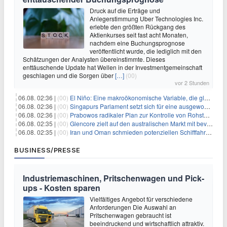
Druck auf die Erträge und
Anlegerstimmung Uber Technologies Inc.
erlebte den größten Rückgang des
Aktienkurses seit fast acht Monaten,
nachdem eine Buchungsprognose
veröffentlicht wurde, die lediglich mit den
Schätzungen der Analysten übereinstimmte. Dieses
enttäuschende Update hat Wellen in der Investmentgemeinschaft
geschlagen und die Sorgen über
[…]
(00)
vor 2 Stunden
06.08. 02:36 |
(00)
El Niño: Eine makroökonomische Variable, die globale Wirtschaftslandschaften umgestaltet
06.08. 02:36 |
(00)
Singapurs Parlament setzt sich für eine ausgewogene wirtschaftliche Zukunft ein
06.08. 02:36 |
(00)
Prabowos radikaler Plan zur Kontrolle von Rohstoffexporten steht vor konkurrierenden Visionen
06.08. 02:35 |
(00)
Glencore zielt auf den australischen Markt mit bevorstehendem Sekundärlisting
06.08. 02:35 |
(00)
Iran und Oman schmieden potenziellen Schifffahrtsvertrag im Hormuskanal
BUSINESS/PRESSE
Industriemaschinen, Pritschenwagen und Pick-
ups - Kosten sparen
Vielfältiges Angebot für verschiedene
Anforderungen Die Auswahl an
Pritschenwagen gebraucht ist
beeindruckend und wirtschaftlich attraktiv.