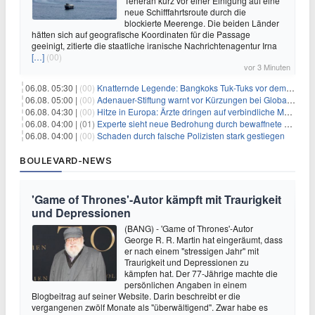
Teheran kurz vor einer Einigung auf eine
neue Schifffahrtsroute durch die
blockierte Meerenge. Die beiden Länder
hätten sich auf geografische Koordinaten für die Passage
geeinigt, zitierte die staatliche iranische Nachrichtenagentur Irna
[…]
(00)
vor 3 Minuten
06.08. 05:30 |
(00)
Knatternde Legende: Bangkoks Tuk-Tuks vor dem Aus?
06.08. 05:00 |
(00)
Adenauer-Stiftung warnt vor Kürzungen bei Globaler Gesundheit
06.08. 04:30 |
(00)
Hitze in Europa: Ärzte dringen auf verbindliche Maßnahmen
06.08. 04:00 |
(01)
Experte sieht neue Bedrohung durch bewaffnete Drohnen
06.08. 04:00 |
(00)
Schaden durch falsche Polizisten stark gestiegen
BOULEVARD-NEWS
'Game of Thrones'-Autor kämpft mit Traurigkeit
und Depressionen
(BANG) - 'Game of Thrones'-Autor
George R. R. Martin hat eingeräumt, dass
er nach einem "stressigen Jahr" mit
Traurigkeit und Depressionen zu
kämpfen hat. Der 77-Jährige machte die
persönlichen Angaben in einem
Blogbeitrag auf seiner Website. Darin beschreibt er die
vergangenen zwölf Monate als "überwältigend". Zwar habe es