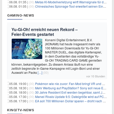
06.08. 01:35 |
(00)
Metas KI-Modellverletzung wirft Warnsignale für die Technologieaufsicht auf
06.08. 01:05 |
(00)
Chinesisches Spionage-Tool erweitert seinen Einfluss auf 13 Länder und weckt Sicherheitsbedenken
GAMING-NEWS
Yu‑Gi‑Oh! erreicht neuen Rekord –
Feier‑Events gestartet
Konami Digital Entertainment, B.V.
(KONAMI) hat heute insgesamt mehr als
100 Millionen Downloads für Yu-Gi-Oh!
MASTER DUEL, das digitale Kartenspiel,
in dem Duellanten das vollständige Yu-
Gi-Oh! TRADING CARD GAME genießen
können, bekanntgegeben. Zu diesem Anlass läuft nun eine
zeitlich begrenzte In-Game-Kampagne mit Login-Boni und einer
Auswahl an Packs
[…]
(00)
vor 10 Stunden
05.08. 19:00 |
(00)
Pokémon wie nie zuvor: Fan-Mod bringt VR und Ego-Perspektive nach Kanto
05.08. 18:30 |
(00)
Mehr Werbung auf PlayStation? Sony soll neue Einnahmequellen prüfen
05.08. 18:00 |
(00)
30 Jahre Resident Evil werden begehbar, samt „lebensgroßem Leon“
05.08. 17:30 |
(00)
Marvel Rivals Update 9.5: Dateigröße wird auf PC und Konsolen deutlich reduziert
05.08. 17:00 |
(00)
EA soll 700 Millionen Dollar sparen – droht nach der Übernahme die nächste Entlassungswelle?
KINO/TV-NEWS