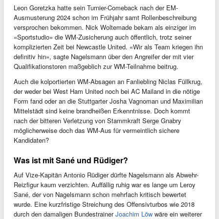
Leon Goretzka hatte sein Turnier-Comeback nach der EM-
Ausmusterung 2024 schon im Frühjahr samt Rollenbeschreibung
versprochen bekommen. Nick Woltemade bekam als einziger im
«Sportstudio» die WM-Zusicherung auch öffentlich, trotz seiner
komplizierten Zeit bei Newcastle United. «Wir als Team kriegen ihn
definitiv hin», sagte Nagelsmann über den Angreifer der mit vier
Qualifikationstoren maßgeblich zur WM-Teilnahme beitrug.
Auch die kolportierten WM-Absagen an Fanliebling Niclas Füllkrug,
der weder bei West Ham United noch bei AC Mailand in die nötige
Form fand oder an die Stuttgarter Josha Vagnoman und Maximilian
Mittelstädt sind keine brandheißen Erkenntnisse. Doch kommt
nach der bitteren Verletzung von Stammkraft Serge Gnabry
möglicherweise doch das WM-Aus für vermeintlich sichere
Kandidaten?
Was ist mit Sané und Rüdiger?
Auf Vize-Kapitän Antonio Rüdiger dürfte Nagelsmann als Abwehr-
Reizfigur kaum verzichten. Auffällig ruhig war es lange um Leroy
Sané, der von Nagelsmann schon mehrfach kritisch bewertet
wurde. Eine kurzfristige Streichung des Offensivturbos wie 2018
durch den damaligen Bundestrainer
Joachim Löw
wäre ein weiterer