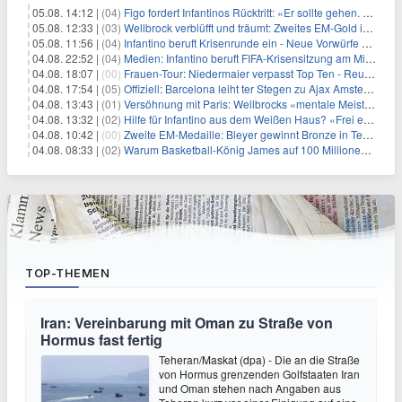
05.08. 14:12 |
(04)
Figo fordert Infantinos Rücktritt: «Er sollte gehen. Jetzt»
05.08. 12:33 |
(03)
Wellbrock verblüfft und träumt: Zweites EM-Gold in Paris
05.08. 11:56 |
(04)
Infantino beruft Krisenrunde ein - Neue Vorwürfe gegen FIFA
04.08. 22:52 |
(04)
Medien: Infantino beruft FIFA-Krisensitzung am Mittwoch ein
04.08. 18:07 |
(00)
Frauen-Tour: Niedermaier verpasst Top Ten - Reusser siegt
04.08. 17:54 |
(05)
Offiziell: Barcelona leiht ter Stegen zu Ajax Amsterdam aus
04.08. 13:43 |
(01)
Versöhnung mit Paris: Wellbrocks «mentale Meisterleistung»
04.08. 13:32 |
(02)
Hilfe für Infantino aus dem Weißen Haus? «Frei erfunden»
04.08. 10:42 |
(00)
Zweite EM-Medaille: Bleyer gewinnt Bronze in Technischer Kür
04.08. 08:33 |
(02)
Warum Basketball-König James auf 100 Millionen verzichtet
TOP-THEMEN
Iran: Vereinbarung mit Oman zu Straße von
Hormus fast fertig
Teheran/Maskat (dpa) - Die an die Straße
von Hormus grenzenden Golfstaaten Iran
und Oman stehen nach Angaben aus