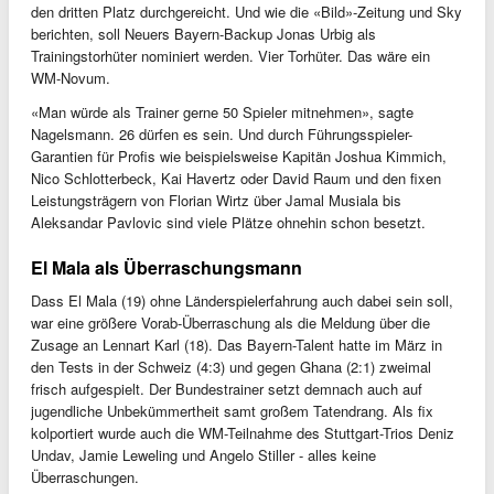
den dritten Platz durchgereicht. Und wie die «Bild»-Zeitung und Sky
berichten, soll Neuers Bayern-Backup Jonas Urbig als
Trainingstorhüter nominiert werden. Vier Torhüter. Das wäre ein
WM-Novum.
«Man würde als Trainer gerne 50 Spieler mitnehmen», sagte
Nagelsmann. 26 dürfen es sein. Und durch Führungsspieler-
Garantien für Profis wie beispielsweise Kapitän Joshua Kimmich,
Nico Schlotterbeck, Kai Havertz oder David Raum und den fixen
Leistungsträgern von Florian Wirtz über Jamal Musiala bis
Aleksandar Pavlovic sind viele Plätze ohnehin schon besetzt.
El Mala als Überraschungsmann
Dass El Mala (19) ohne Länderspielerfahrung auch dabei sein soll,
war eine größere Vorab-Überraschung als die Meldung über die
Zusage an Lennart Karl (18). Das Bayern-Talent hatte im März in
den Tests in der Schweiz (4:3) und gegen Ghana (2:1) zweimal
frisch aufgespielt. Der Bundestrainer setzt demnach auch auf
jugendliche Unbekümmertheit samt großem Tatendrang. Als fix
kolportiert wurde auch die WM-Teilnahme des Stuttgart-Trios Deniz
Undav, Jamie Leweling und Angelo Stiller - alles keine
Überraschungen.