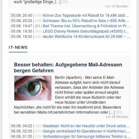
auch "großartige Dinge,
[…]
(00)
vor 12 Stunden
05.08. 20:40 |
(00)
Kölner Zoo Tageskarte mit Rabatt für 18,49€ statt 29,50€ – einlösbar bis Dezember
05.08. 20:33 |
(00)
Schiesser: Bis zu 50% Rabatt im Sale (~600 Artikel zur Auswahl)
05.08. 19:47 |
(01)
Bali Therme inkl. Übernachtung & Frühstück im Premium Hotel (Bad Oeynhausen) ab 89€ p.P.
05.08. 19:30 |
(00)
LEGO Disney Ferkels Geburtstagsspaß (43305) für 29,10€
05.08. 18:30 |
(00)
deuter Waldfuchs 14 Kinderrucksack für 29,99€ – Amber-maple
IT-NEWS
Besser behalten: Aufgegebene Mail-Adressen
bergen Gefahren
Berlin (dpa/tmn) - Wer seine E-Mail-
Adresse aufgibt, kann sich nicht darauf
verlassen, dass der Anbieter die Adresse
nicht früher oder später erneut vergibt.
Dann erhält die neue Nutzerin oder der
neue Nutzer unter Umständen
Nachrichten, die nicht für sie oder ihn bestimmt sind. Besonders
bei sensiblen Mails mit persönlichen Informationen oder
[…]
(00)
vor 46 Minuten
06.08. 04:22 |
(00)
Glasfaser: Nicht an der Haustür unter Druck setzen lassen
06.08. 02:35 |
(00)
Google zentralisiert KI-Operationen in Kalifornien, um Rivale Anthropic und OpenAI zu überholen
06.08. 01:35 |
(00)
Vorbestellungen für Samsungs faltbares Telefon steigen um 30 % in einem wettbewerbsintensiven Markt