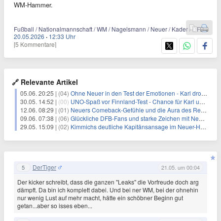
WM-Hammer.
Fußball / Nationalmannschaft / WM / Nagelsmann / Neuer / Kader / DFB
20.05.2026
·
12:33 Uhr
[5 Kommentare]
🔗 Relevante Artikel
05.06. 20:25 |
(04)
Ohne Neuer in den Test der Emotionen - Karl droht WM-Aus
30.05. 14:52 |
(00)
UNO-Spaß vor Finnland-Test - Chance für Karl und Undav
12.06. 08:29 |
(01)
Neuers Comeback-Gefühle und die Aura des Rekordtorwarts
09.06. 07:38 |
(06)
Glückliche DFB-Fans und starke Zeichen mit Neuer im Tor
29.05. 15:09 |
(02)
Kimmichs deutliche Kapitänsansage im Neuer-Hype der Fans
DerTiger
5
21.05. um 00:04
Der kicker schreibt, dass die ganzen "Leaks" die Vorfreude doch arg
dämpft. Da bin ich komplett dabei. Und bei ner WM, bei der ohnehin
nur wenig Lust auf mehr macht, hätte ein schöbner Beginn gut
getan...aber so isses eben...