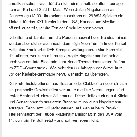
amerikanischer Traum für die nicht einmal halb so alten Teenager
Lennart Karl und Said El Mala: Wenn Julian Nagelsmann am
Donnerstag (13.00 Uhr) seinen auserkorenen 26 WM-Spielern die
Tickets für das XXL-Turnier in den USA, Kanada und Mexiko
offiziell ausstellt, ist die Zeit der Spekulationen vorbei.
Debatten und Tamtam um die Personalauswahl des Bundestrainers
werden aber sicher auch nach dem High-Noon-Termin in der Futsal-
Halle des Frankfurter DFB-Campus weitergehen. «Man kann viel
diskutieren, wer alles mit muss», sagte Nagelsmann bei seinem
noch von der Info-Blockade zum Neuer-Thema dominierten Auftritt
im ZDF-«Sportstudio». Wie sehr den 38-Jährigen der Wirbel kurz
vor der Kaderbekanntgabe nervt, war nicht zu überhören.
Konkrete Indiskretionen aus Berater- oder Clubkreisen oder einfach
als personelle Gewissheiten verkaufte mediale Vermutungen sind
fester Bestandteil dieser Zeitspanne. Diese Reflexe einer auf Klicks
und Sensationen fokussierten Branche muss auch Nagelsmann
ertragen. Denn jetzt will jeder wissen, auf wen er beim Projekt
Titelsehnsucht der Fußball-Nationalmannschaft in den USA vom
11. Juni bis 19. Juli setzt - und auf wen eben nicht.