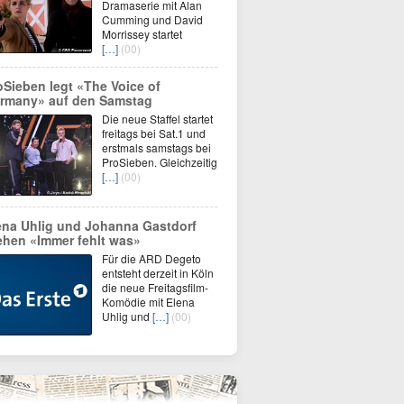
Dramaserie mit Alan
Cumming und David
Morrissey startet
[…]
(00)
oSieben legt «The Voice of
rmany» auf den Samstag
Die neue Staffel startet
freitags bei Sat.1 und
erstmals samstags bei
ProSieben. Gleichzeitig
[…]
(00)
ena Uhlig und Johanna Gastdorf
ehen «Immer fehlt was»
Für die ARD Degeto
entsteht derzeit in Köln
die neue Freitagsfilm-
Komödie mit Elena
Uhlig und
[…]
(00)