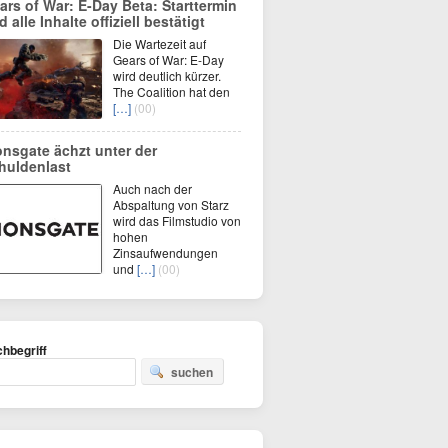
ars of War: E-Day Beta: Starttermin
 alle Inhalte offiziell bestätigt
Die Wartezeit auf
Gears of War: E-Day
wird deutlich kürzer.
The Coalition hat den
[…]
(00)
onsgate ächzt unter der
huldenlast
Auch nach der
Abspaltung von Starz
wird das Filmstudio von
hohen
Zinsaufwendungen
und
[…]
(00)
hbegriff
suchen