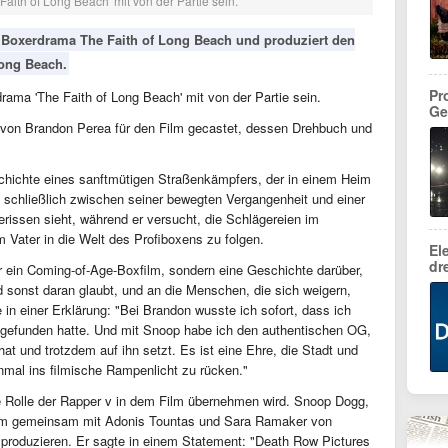
ith of Long Beach' mit von der Partie sein.
Boxerdrama The Faith of Long Beach und produziert den
Long Beach.
Pr
ama 'The Faith of Long Beach' mit von der Partie sein.
Ge
e von Brandon Perea für den Film gecastet, dessen Drehbuch und
schichte eines sanftmütigen Straßenkämpfers, der in einem Heim
 schließlich zwischen seiner bewegten Vergangenheit und einer
erissen sieht, während er versucht, die Schlägereien im
m Vater in die Welt des Profiboxens zu folgen.
El
dr
ur ein Coming-of-Age-Boxfilm, sondern eine Geschichte darüber,
 sonst daran glaubt, und an die Menschen, die sich weigern,
in einer Erklärung: "Bei Brandon wusste ich sofort, dass ich
gefunden hatte. Und mit Snoop habe ich den authentischen OG,
t und trotzdem auf ihn setzt. Es ist eine Ehre, die Stadt und
mal ins filmische Rampenlicht zu rücken."
he Rolle der Rapper v in dem Film übernehmen wird. Snoop Dogg,
ilm gemeinsam mit Adonis Tountas und Sara Ramaker von
 produzieren. Er sagte in einem Statement: "Death Row Pictures