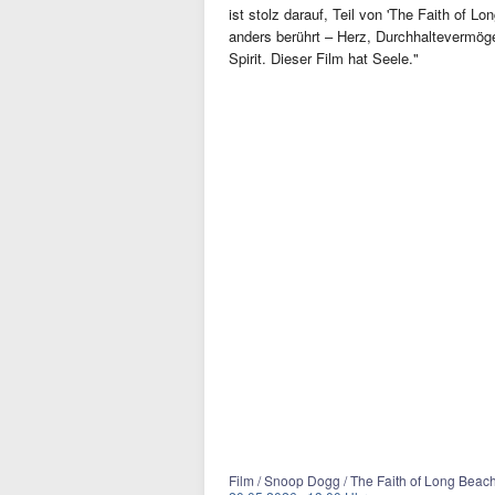
ist stolz darauf, Teil von 'The Faith of L
anders berührt – Herz, Durchhaltevermög
Spirit. Dieser Film hat Seele."
Film / Snoop Dogg / The Faith of Long Beac