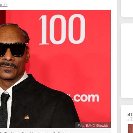
wbiz
ST
«T
Foto: BANG Showbiz