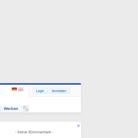
Login
Anmelden
Werben
- keine Kommentare -