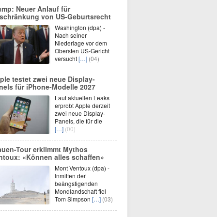
ump: Neuer Anlauf für
schränkung von US-Geburtsrecht
Washington (dpa) -
Nach seiner
Niederlage vor dem
Obersten US-Gericht
versucht
[…]
(04)
ple testet zwei neue Display-
nels für iPhone-Modelle 2027
Laut aktuellen Leaks
erprobt Apple derzeit
zwei neue Display-
Panels, die für die
[…]
(00)
auen-Tour erklimmt Mythos
ntoux: «Können alles schaffen»
Mont Ventoux (dpa) -
Inmitten der
beängstigenden
Mondlandschaft fiel
Tom Simpson
[…]
(03)