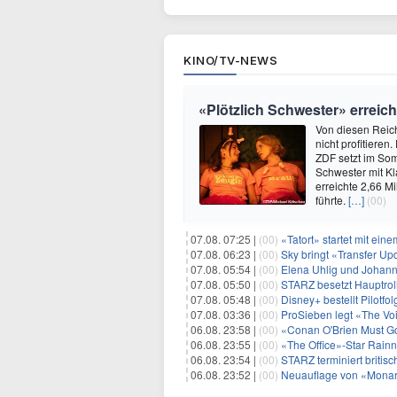
KINO/TV-NEWS
«Plötzlich Schwester» erreicht
Von diesen Reic
nicht profitiere
ZDF setzt im So
Schwester mit K
erreichte 2,66 M
führte.
[…]
(00)
07.08. 07:25 |
(00)
«Tatort» startet mit ei
07.08. 06:23 |
(00)
Sky bringt «Transfer Up
07.08. 05:54 |
(00)
Elena Uhlig und Johann
07.08. 05:50 |
(00)
STARZ besetzt Hauptrol
07.08. 05:48 |
(00)
Disney+ bestellt Pilotf
07.08. 03:36 |
(00)
ProSieben legt «The Vo
06.08. 23:58 |
(00)
«Conan O'Brien Must Go
06.08. 23:55 |
(00)
«The Office»-Star Rainn
06.08. 23:54 |
(00)
STARZ terminiert britisc
06.08. 23:52 |
(00)
Neuauflage von «Monarc