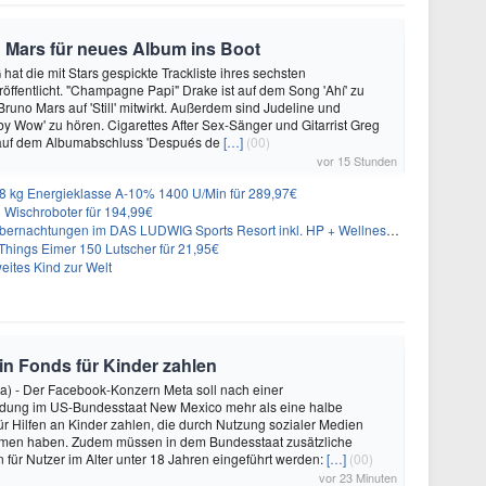
 Mars für neues Album ins Boot
hat die mit Stars gespickte Trackliste ihres sechsten
öffentlicht. "Champagne Papi" Drake ist auf dem Song 'Ahí' zu
runo Mars auf 'Still' mitwirkt. Außerdem sind Judeline und
y Wow' zu hören. Cigarettes After Sex-Sänger und Gitarrist Greg
 auf dem Albumabschluss 'Después de
[…]
(00)
vor 15 Stunden
 kg Energieklasse A-10% 1400 U/Min für 289,97€
Wischroboter für 194,99€
nachtungen im DAS LUDWIG Sports Resort inkl. HP + Wellness ab 174€ p.P.
hings Eimer 150 Lutscher für 21,95€
eites Kind zur Welt
 in Fonds für Kinder zahlen
a) - Der Facebook-Konzern Meta soll nach einer
idung im US-Bundesstaat New Mexico mehr als eine halbe
für Hilfen an Kinder zahlen, die durch Nutzung sozialer Medien
en haben. Zudem müssen in dem Bundesstaat zusätzliche
für Nutzer im Alter unter 18 Jahren eingeführt werden:
[…]
(00)
vor 23 Minuten