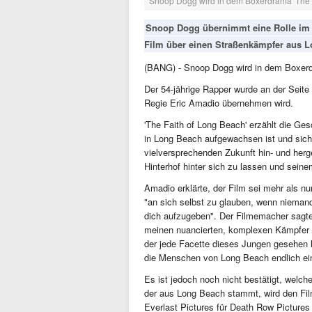
Snoop Dogg wird in dem Boxerdrama 'The Fa
Snoop Dogg übernimmt eine Rolle im 
Film über einen Straßenkämpfer aus 
(BANG) - Snoop Dogg wird in dem Boxerdr
Der 54-jährige Rapper wurde an der Seit
Regie Eric Amadio übernehmen wird.
'The Faith of Long Beach' erzählt die Ge
in Long Beach aufgewachsen ist und sich
vielversprechenden Zukunft hin- und herg
Hinterhof hinter sich zu lassen und seine
Amadio erklärte, der Film sei mehr als n
"an sich selbst zu glauben, wenn niemand
dich aufzugeben". Der Filmemacher sagte 
meinen nuancierten, komplexen Kämpfer 
der jede Facette dieses Jungen gesehen ha
die Menschen von Long Beach endlich ein
Es ist jedoch noch nicht bestätigt, welc
der aus Long Beach stammt, wird den F
Everlast Pictures für Death Row Pictures