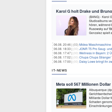
Karol G holt Drake und Bruno
(BANG) - Karol G 
Studioalbums ver
hören, während B
Rusowsky auf 'Bb
Gonzalez spielt
06.08. 20:46 |
(03)
Midea Waschmaschine 8
06.08. 18:33 |
(00)
JONR T5 Pro Saug- und 
06.08. 17:47 |
(00)
Wellness in Bayern: 2 Über
06.08. 17:02 |
(00)
Chupa Chups Stranger T
06.08. 17:00 |
(00)
Daisy Lowe bringt ihr zw
IT-NEWS
Meta soll 567 Millionen Dollar
Albuquerque (dp
Gerichtsentsche
Milliarde Dollar 
Schaden genomm
Einschränkungen 