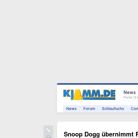
News
Portal (
3.
News
Forum
Schlaufuchs
Com
Snoop Dogg übernimmt R