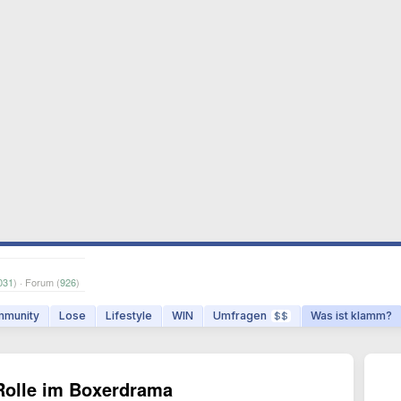
031
) · Forum (
926
)
munity
Lose
Lifestyle
WIN
Umfragen
Was ist klamm?
$$
olle im Boxerdrama