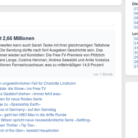
Di
0
0
0
0
0
Let
 2,66 Millionen
0
0
hweiten kann auch Sarah Tacke mit ihrer gleichnamigen Talkshow
3
n. Die Sendung dürfte nach fünf Ausgaben Geschichte sein. Das
3
mmer wieder auf Komödien: Die Free-TV-Premiere von Plötzlich
2
lara Lange, Cosima Henman, Andrea Sawatzki und Anita Vulesica
2
illionen Fernsehzuschauer, was zu mittelmäßigen 14,9 Prozent
2
vor 1 Stunde
nem ungewöhnlichen Fall für Charlotte Lindholm
date: die Show» ins Free-TV
a Gastdorf drehen «Immer fehlt was»
len für neue Rodeo-Serie
olge zu «Spaceship Earth»
ice of Germany» auf den Samstag
» geht bei HBO Max in die dritte Runde
 Wilson spricht neue neuseeländische Serie «Settling»
hen Thriller «Tip Toe»
h of the Glen» besetzt Hauptrollen