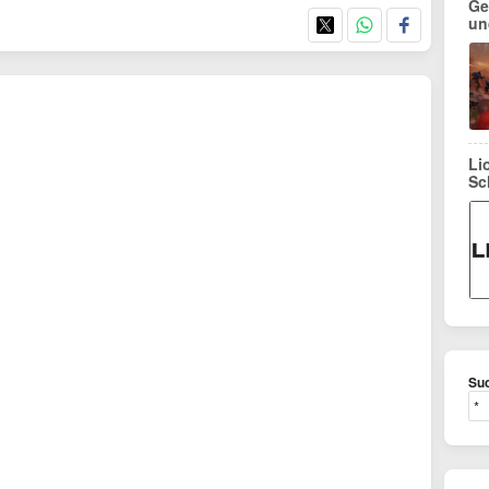
Ge
und
Li
Sc
Suc