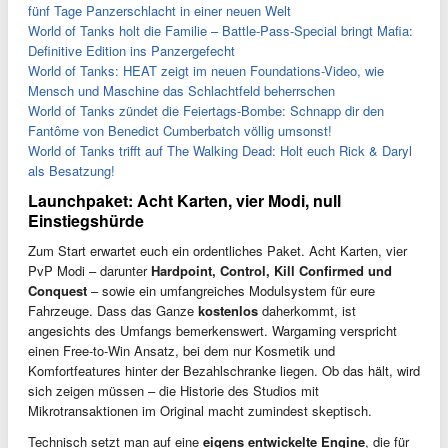
fünf Tage Panzerschlacht in einer neuen Welt
World of Tanks holt die Familie – Battle-Pass-Special bringt Mafia:
Definitive Edition ins Panzergefecht
World of Tanks: HEAT zeigt im neuen Foundations-Video, wie
Mensch und Maschine das Schlachtfeld beherrschen
World of Tanks zündet die Feiertags-Bombe: Schnapp dir den
Fantôme von Benedict Cumberbatch völlig umsonst!
World of Tanks trifft auf The Walking Dead: Holt euch Rick & Daryl
als Besatzung!
Launchpaket: Acht Karten, vier Modi, null
Einstiegshürde
Zum Start erwartet euch ein ordentliches Paket. Acht Karten, vier
PvP Modi – darunter
Hardpoint, Control, Kill Confirmed und
Conquest
– sowie ein umfangreiches Modulsystem für eure
Fahrzeuge. Dass das Ganze
kostenlos
daherkommt, ist
angesichts des Umfangs bemerkenswert. Wargaming verspricht
einen Free-to-Win Ansatz, bei dem nur Kosmetik und
Komfortfeatures hinter der Bezahlschranke liegen. Ob das hält, wird
sich zeigen müssen – die Historie des Studios mit
Mikrotransaktionen im Original macht zumindest skeptisch.
Technisch setzt man auf eine
eigens entwickelte Engine
, die für