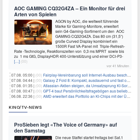
AOC GAMING CQ32G4ZA – Ein Monitor für drei
Arten von Spielen
AGON by AOC, die weltweit führende
Marke für Gaming-Monitore, erweitert
sein G4-Gaming-Sortiment um den AOC
GAMING CQ32G4ZA. Das 80 cm (31,5“)
große Curved Display kombiniert ein
1500R Fast VA-Panel mit Triple-Refresh-
Rate -Technologie, Reaktionszeiten von 0,3 ms MPRT sowie bis
zu 1 ms GtG, DisplayHDR 400-Unterstützung und einer DCI-P3-
[…]
(00)
vor 41 Minuten
07.08. 05:00 |
(00)
Fairplay-Vereinbarung soll Internet-Ausbau beschleunigen
07.08. 04:44 |
(00)
Galaxy Z Fold 8: Kompakt, ausdauernd und fast ohne Falte
07.08. 01:35 |
(00)
Atlassian-Aktien steigen, da Umsatzsprung KI-Sorgen dämpft
07.08. 00:47 |
(00)
GPT-4 baut Persönlichkeitsfragebögen aus beliebigen Texten und sagt Antworten voraus
06.08. 22:36 |
(00)
AMD erweitert das Portfolio an KI-Chips mit der Übernahme von Taalas
KINO/TV-NEWS
ProSieben legt «The Voice of Germany» auf
den Samstag
Die neue Staffel startet freitags bei Sat.1