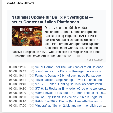
GAMING-NEWS
Naturalist Update für Ball x Pit verfügbar —
neuer Content auf allen Plattformen
Das letzte und natürlich wieder
kostenlose Update für das erfolgreiche
Ball-Bouncing-Roguelite BALL x PIT ist
da! The Naturalist Update ist ab sofort auf
allen Plattformen verfügbar und fügt dem
Spiel noch mehr Charaktere, Bälle und
Passive Fähigkeiten hinzu, wodurch sich die Möglichkeiten eines
Runs erheblich erweitern. Neue Charaktere
[…]
(00)
vor 8 Stunden
06.08. 22:26 |
(00)
Neuer Horror‑Titel The Skin Stapler feiert Release
06.08. 19:42 |
(00)
Tom Clancy’s The Division Resurgence – ab sofort für euch verfügbar
06.08. 19:41 |
(00)
Farmer’s Dynasty 2 bringt euch neue Fahrzeuge
06.08. 19:41 |
(00)
Tower Tactics 2 angekündigt: Tower Defense und Deckbuilding Kombo kehrt zurück
06.08. 19:40 |
(00)
MARVEL Tōkon: Fighting Souls ist ab heute verfügbar
06.08. 19:30 |
(00)
GTA 6: Ex-Rockstar-Entwickler würde eine weitere Verschiebung nicht überraschen
06.08. 19:00 |
(00)
Marvel Rivals: Leak deutet auf Rennmodus mit Fahrzeugen hin
06.08. 18:30 |
(00)
Call of Duty: Black Ops 2 feiert 2026 ein unglaubliches Comeback
06.08. 18:10 |
(00)
RAM-Krise 2027: Die großen Hersteller haben ihre Produktion offenbar schon verkauft
06.08. 17:00 |
(00)
Minecraft auf Switch 2: Mojang nennt endlich den Releasetermin