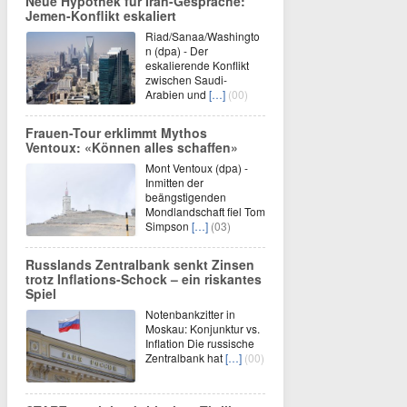
Neue Hypothek für Iran-Gespräche:
Jemen-Konflikt eskaliert
Riad/Sanaa/Washingto
n (dpa) - Der
eskalierende Konflikt
zwischen Saudi-
Arabien und
[…]
(00)
Frauen-Tour erklimmt Mythos
Ventoux: «Können alles schaffen»
Mont Ventoux (dpa) -
Inmitten der
beängstigenden
Mondlandschaft fiel Tom
Simpson
[…]
(03)
Russlands Zentralbank senkt Zinsen
trotz Inflations-Schock – ein riskantes
Spiel
Notenbankzitter in
Moskau: Konjunktur vs.
Inflation Die russische
Zentralbank hat
[…]
(00)