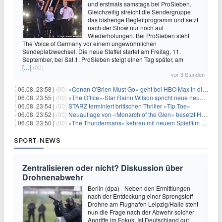
und erstmals samstags bei ProSieben.
Gleichzeitig streicht die Sendergruppe
das bisherige Begleitprogramm und setzt
nach der Show nur noch auf
Wiederholungen. Bei ProSieben steht
The Voice of Germany vor einem ungewöhnlichen
Sendeplatzwechsel. Die neue Staffel startet am Freitag, 11.
September, bei Sat.1. ProSieben steigt einen Tag später, am
[…]
(00)
vor 3 Stunden
06.08. 23:58 |
(00)
«Conan O'Brien Must Go» geht bei HBO Max in die dritte Runde
06.08. 23:55 |
(00)
«The Office»-Star Rainn Wilson spricht neue neuseeländische Serie «Settling»
06.08. 23:54 |
(00)
STARZ terminiert britischen Thriller «Tip Toe»
06.08. 23:52 |
(00)
Neuauflage von «Monarch of the Glen» besetzt Hauptrollen
06.08. 23:50 |
(00)
«The Thundermans» kehren mit neuem Spielfilm zurück
SPORT-NEWS
Zentralisieren oder nicht? Diskussion über
Drohnenabwehr
Berlin (dpa) - Neben den Ermittlungen
nach der Entdeckung einer Sprengstoff-
Drohne am Flughafen Leipzig/Halle steht
nun die Frage nach der Abwehr solcher
Angriffe im Fokus. Ist Deutschland gut