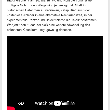
HEAT
erscheint am 26. Mai für PC und Konsolen und ist der
mutigste Schritt, den Wargaming je gewagt hat. Statt in
historischen Gefechten zu versinken, katapultiert euch der
kostenlose Ableger in eine alternative Nachkriegszeit, in der
experimentelle Panzer und Heldentalente die Taktik bestimmen.
Wer jetzt denkt, das sei bloß eine weitere Abwandlung des
bekannten Klassikers, liegt gewaltig daneben.