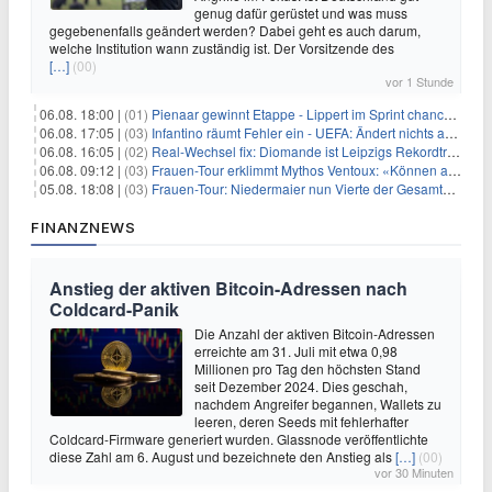
genug dafür gerüstet und was muss
gegebenenfalls geändert werden? Dabei geht es auch darum,
welche Institution wann zuständig ist. Der Vorsitzende des
[…]
(00)
vor 1 Stunde
06.08. 18:00 |
(01)
Pienaar gewinnt Etappe - Lippert im Sprint chancenlos
06.08. 17:05 |
(03)
Infantino räumt Fehler ein - UEFA: Ändert nichts an Boykott
06.08. 16:05 |
(02)
Real-Wechsel fix: Diomande ist Leipzigs Rekordtransfer
06.08. 09:12 |
(03)
Frauen-Tour erklimmt Mythos Ventoux: «Können alles schaffen»
05.08. 18:08 |
(03)
Frauen-Tour: Niedermaier nun Vierte der Gesamtwertung
FINANZNEWS
Anstieg der aktiven Bitcoin-Adressen nach
Coldcard-Panik
Die Anzahl der aktiven Bitcoin-Adressen
erreichte am 31. Juli mit etwa 0,98
Millionen pro Tag den höchsten Stand
seit Dezember 2024. Dies geschah,
nachdem Angreifer begannen, Wallets zu
leeren, deren Seeds mit fehlerhafter
Coldcard-Firmware generiert wurden. Glassnode veröffentlichte
diese Zahl am 6. August und bezeichnete den Anstieg als
[…]
(00)
vor 30 Minuten