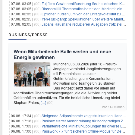
07.08. 03:05 |
(00)
Fujifilms Gewinnenttäuschung löst historischen Kursrückgang aus
07.08. 03:05 |
(00)
BlossomHill Therapeutics betritt den Markt mit einem IPO-Boost von 150 Millionen Dollar
07.08. 02:35 |
(00)
Optionen nutzen, um von der Ertragsvolatilität zu profitieren
07.08. 02:35 |
(00)
Yen-Rückgang: Spekulationen über weitere Marktinterventionen nehmen zu
07.08. 02:05 |
(00)
Japans Haushalte reduzieren Ausgaben trotz steigender Löhne: Ein Warnsignal für das Wachstum
BUSINESS/PRESSE
Wenn Mitarbeitende Bälle werfen und neue
Energie gewinnen
München, 06.08.2026 (lifePR) - Neuro-
Jonglage verbindet Jonglierbewegungen
mit Erkenntnissen aus der
Gehirnforschung, um Konzentration,
Motivation und Teamgefühl zu stärken.
Das Konzept setzt dabei vor allem auf
koordinative Überkreuzbewegungen, die die Aktivierung beider
Gehirnhälften unterstützen. Für die betriebliche Umsetzung bietet
Stephan Ehlers,
[…]
(00)
vor 14 Stunden
06.08. 17:34 |
(00)
Steigende Adipositasrate zeigt strukturellen Handlungsbedarf bei der Ernährung schulpflichtiger Kinder
06.08. 17:18 |
(00)
Pasinex startet Ausschreibung für hochgradiges Zinksulfidkonzentrat mit Germanium- und Silbergehalten und stellt ein Betriebsupdate bereit
06.08. 17:03 |
(00)
Variantenreiche Miniaturkupplungen für diverse Einsatzbereiche
06.08. 17:00 |
(00)
Passwork 7.7 führt sicheren Offline-Modus für Desktop- und Mobile-Apps ein