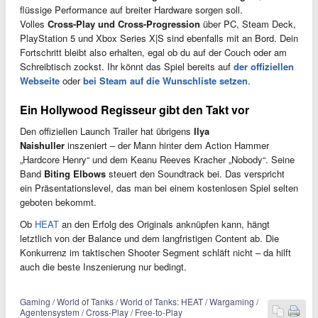
flüssige Performance auf breiter Hardware sorgen soll.
Volles
Cross-Play und Cross-Progression
über PC, Steam Deck,
PlayStation 5 und Xbox Series X|S sind ebenfalls mit an Bord. Dein
Fortschritt bleibt also erhalten, egal ob du auf der Couch oder am
Schreibtisch zockst. Ihr könnt das Spiel bereits auf
der offiziellen
Webseite
oder
bei Steam auf die Wunschliste setzen
.
Ein Hollywood Regisseur gibt den Takt vor
Den offiziellen Launch Trailer hat übrigens
Ilya
Naishuller
inszeniert – der Mann hinter dem Action Hammer
„Hardcore Henry“ und dem Keanu Reeves Kracher „Nobody“. Seine
Band
Biting Elbows
steuert den Soundtrack bei. Das verspricht
ein Präsentationslevel, das man bei einem kostenlosen Spiel selten
geboten bekommt.
Ob
HEAT
an den Erfolg des Originals anknüpfen kann, hängt
letztlich von der Balance und dem langfristigen Content ab. Die
Konkurrenz im taktischen Shooter Segment schläft nicht – da hilft
auch die beste Inszenierung nur bedingt.
Gaming / World of Tanks / World of Tanks: HEAT / Wargaming /
Agentensystem / Cross-Play / Free-to-Play