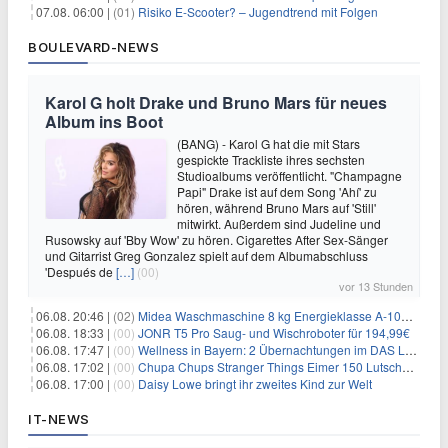
07.08. 06:00 |
(01)
Risiko E-Scooter? – Jugendtrend mit Folgen
BOULEVARD-NEWS
Karol G holt Drake und Bruno Mars für neues
Album ins Boot
(BANG) - Karol G hat die mit Stars
gespickte Trackliste ihres sechsten
Studioalbums veröffentlicht. "Champagne
Papi" Drake ist auf dem Song 'Ahí' zu
hören, während Bruno Mars auf 'Still'
mitwirkt. Außerdem sind Judeline und
Rusowsky auf 'Bby Wow' zu hören. Cigarettes After Sex-Sänger
und Gitarrist Greg Gonzalez spielt auf dem Albumabschluss
'Después de
[…]
(00)
vor 13 Stunden
06.08. 20:46 |
(02)
Midea Waschmaschine 8 kg Energieklasse A-10% 1400 U/Min für 289,97€
06.08. 18:33 |
(00)
JONR T5 Pro Saug- und Wischroboter für 194,99€
06.08. 17:47 |
(00)
Wellness in Bayern: 2 Übernachtungen im DAS LUDWIG Sports Resort inkl. HP + Wellness ab 174€ p.P.
06.08. 17:02 |
(00)
Chupa Chups Stranger Things Eimer 150 Lutscher für 21,95€
06.08. 17:00 |
(00)
Daisy Lowe bringt ihr zweites Kind zur Welt
IT-NEWS