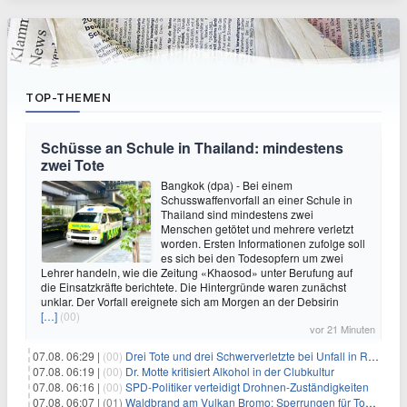
TOP-THEMEN
Schüsse an Schule in Thailand: mindestens
zwei Tote
Bangkok (dpa) - Bei einem
Schusswaffenvorfall an einer Schule in
Thailand sind mindestens zwei
Menschen getötet und mehrere verletzt
worden. Ersten Informationen zufolge soll
es sich bei den Todesopfern um zwei
Lehrer handeln, wie die Zeitung «Khaosod» unter Berufung auf
die Einsatzkräfte berichtete. Die Hintergründe waren zunächst
unklar. Der Vorfall ereignete sich am Morgen an der Debsirin
[…]
(00)
vor 21 Minuten
07.08. 06:29 |
(00)
Drei Tote und drei Schwerverletzte bei Unfall in Rheinland-Pfalz
07.08. 06:19 |
(00)
Dr. Motte kritisiert Alkohol in der Clubkultur
07.08. 06:16 |
(00)
SPD-Politiker verteidigt Drohnen-Zuständigkeiten
07.08. 06:07 |
(01)
Waldbrand am Vulkan Bromo: Sperrungen für Touristen