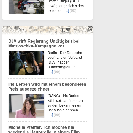
Steffen Bilger (CDU)
erwägt angesichts des
extremen
[…]
(00)
DJV wirft Regierung Untätigkeit bei
Matrjoschka-Kampagne vor
Berlin - Der Deutsche
Journalisten-Verband
(DJV) hat der
Bundesregierung
[…]
(00)
Iris Berben wird mit einem besonderen
Preis ausgezeichnet
(BANG) - Iris Berben
zählt seit Jahrzehnten
zu den bekanntesten
Schauspielerinnen
[…]
(00)
Michelle Pfeiffer: 'Ich möchte nie
wieder die Hauptrolle in einem Film