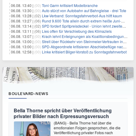
06.08. 13:40 |
(00)
Toni Garrn kritisiert Modelbranche
06.08. 13:30 |
(00)
Auto stürzt von Autobahn auf Bahngleise - drei Tote
06.08. 13:28 |
(02)
Lkw-Verband: Sonntagsfahrverbot-Aus hilft kaum
06.08. 13:27 |
(06)
Rund 9.600 Tote allein durch extrem heiße Juni-Woche
06.08. 13:14 |
(02)
SPD fordert Spritpreisdeckel - Union lehnt zweiten Tankrabatt ab
06.08. 13:11 |
(06)
Lies offen für Verschiebung des Klimaziels
06.08. 13:07 |
(00)
Krach lehnt Enteignungen als Koalitionsbedingung ab
06.08. 13:00 |
(00)
Streit über Rückkehr von Steinmeier-Vertrauten ins Auswärtige Amt
06.08. 13:00 |
(00)
SPD-Abgeordnete kritisieren Abschiebeflüge nach Afghanistan
06.08. 12:58 |
(00)
Linke kritisiert Bilger-Vorstoß zu Sonntagsfahrverbot
BOULEVARD-NEWS
Bella Thorne spricht über Veröffentlichung
privater Bilder nach Erpressungsversuch
(BANG) - Bella Thorne hat über die
emotionalen Folgen gesprochen, die die
Veröffentlichung privater Fotos nach