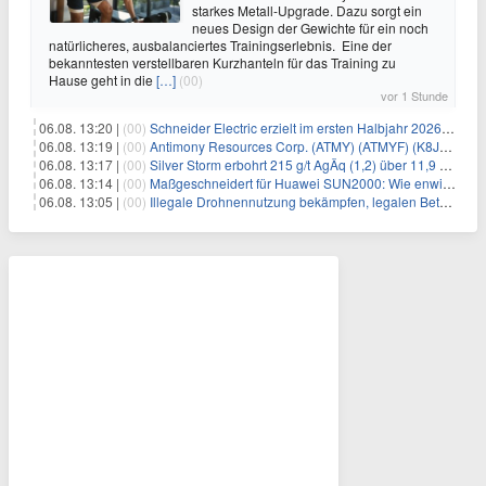
starkes Metall-Upgrade. Dazu sorgt ein
neues Design der Gewichte für ein noch
natürlicheres, ausbalanciertes Trainingserlebnis. Eine der
bekanntesten verstellbaren Kurzhanteln für das Training zu
Hause geht in die
[…]
(00)
vor 1 Stunde
06.08. 13:20 |
(00)
Schneider Electric erzielt im ersten Halbjahr 2026 starke Fortschritte bei der Umsetzung seiner Nachhaltigkeits-Roadmap Impact 2030
06.08. 13:19 |
(00)
Antimony Resources Corp. (ATMY) (ATMYF) (K8J0) berichtet über Analyseergebnisse aus den jüngsten Bohrungen in der Main Zone – Bald Hill, einschließlich Gehalten von 13,0 % Antimon (Sb) über 0,65 Meter (m) in BH-26-16 in einer Zone mit 3,29 % Sb über 3,05
06.08. 13:17 |
(00)
Silver Storm erbohrt 215 g/t AgÄq (1,2) über 11,9 m und 200 g/t AgÄq über 15,4 m in der Zone Rosarios
06.08. 13:14 |
(00)
Maßgeschneidert für Huawei SUN2000: Wie enwitec mit dem SolarConnect SUN 2000 Gewerbe-Installationen beschleunigt
06.08. 13:05 |
(00)
Illegale Drohnennutzung bekämpfen, legalen Betrieb ermöglichen