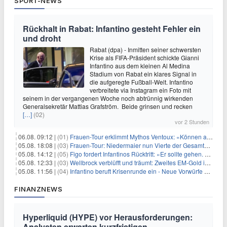
SPORT-NEWS
Rückhalt in Rabat: Infantino gesteht Fehler ein
und droht
Rabat (dpa) - Inmitten seiner schwersten
Krise als FIFA-Präsident schickte Gianni
Infantino aus dem kleinen Al Medina
Stadium von Rabat ein klares Signal in
die aufgeregte Fußball-Welt. Infantino
verbreitete via Instagram ein Foto mit
seinem in der vergangenen Woche noch abtrünnig wirkenden
Generalsekretär Mattias Grafström. Beide grinsen und recken
[…]
(02)
vor 2 Stunden
06.08. 09:12 |
(01)
Frauen-Tour erklimmt Mythos Ventoux: «Können alles schaffen»
05.08. 18:08 |
(03)
Frauen-Tour: Niedermaier nun Vierte der Gesamtwertung
05.08. 14:12 |
(05)
Figo fordert Infantinos Rücktritt: «Er sollte gehen. Jetzt»
05.08. 12:33 |
(03)
Wellbrock verblüfft und träumt: Zweites EM-Gold in Paris
05.08. 11:56 |
(04)
Infantino beruft Krisenrunde ein - Neue Vorwürfe gegen FIFA
FINANZNEWS
Hyperliquid (HYPE) vor Herausforderungen:
Analysten erwarten kurzfristigen