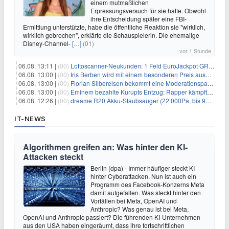
einem mutmaßlichen
Erpressungsversuch für sie hatte. Obwohl
ihre Entscheidung später eine FBI-
Ermittlung unterstützte, habe die öffentliche Reaktion sie "wirklich,
wirklich gebrochen", erklärte die Schauspielerin. Die ehemalige
Disney-Channel-
[…]
(01)
vor 1 Stunde
06.08. 13:11 |
(00)
Lottoscanner-Neukunden: 1 Feld EuroJackpot GRATIS spielen
06.08. 13:00 |
(00)
Iris Berben wird mit einem besonderen Preis ausgezeichnet
06.08. 13:00 |
(00)
Florian Silbereisen bekommt eine Moderationspartnerin
06.08. 13:00 |
(00)
Eminem bezahlte Kurupts Entzug: Rapper kämpfte gegen lebensbedrohliche Alkoholsucht
06.08. 12:26 |
(00)
dreame R20 Akku-Staubsauger (22.000Pa, bis 90 Min. Laufzeit) für 169€
IT-NEWS
Algorithmen greifen an: Was hinter den KI-
Attacken steckt
Berlin (dpa) - Immer häufiger steckt KI
hinter Cyberattacken. Nun ist auch ein
Programm des Facebook-Konzerns Meta
damit aufgefallen. Was steckt hinter den
Vorfällen bei Meta, OpenAI und
Anthropic? Was genau ist bei Meta,
OpenAI und Anthropic passiert? Die führenden KI-Unternehmen
aus den USA haben eingeräumt, dass ihre fortschrittlichen