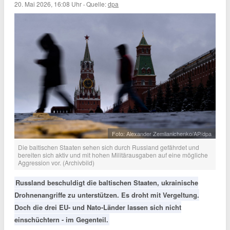
20. Mai 2026, 16:08 Uhr
·
Quelle:
dpa
Foto: Alexander Zemlianichenko/AP/dpa
Die baltischen Staaten sehen sich durch Russland gefährdet und
bereiten sich aktiv und mit hohen Militärausgaben auf eine mögliche
Aggression vor. (Archivbild)
Russland beschuldigt die baltischen Staaten, ukrainische
Drohnenangriffe zu unterstützen. Es droht mit Vergeltung.
Doch die drei EU- und Nato-Länder lassen sich nicht
einschüchtern - im Gegenteil.