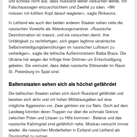
und schloss nicht aus, dass Russland weiter versuchen werde, mit
Falschaussagen einzuschüchtern und Zweifel zu säen. «Wir
müssen mit kühlem Kopf darauf reagieren», sagte Rinkevics.
In Lettland wie auch den beiden anderen Staaten sehen viele die
russischen Vorwürfe als Ablenkungsmanöver. «Russische
Desinformation ist massiv, und sie versuchen damit, ihre
Unfähigkeit zu rechtfertigen, sich gegen legitime ukrainische
Selbstverteidigungsbemühungen im russischen Luftraum zu
verteidigen», sagte die lettische Außenministerin Baiba Braze. Die
Ukraine hat wegen der Irrflüge ihrer Drohnen um Entschuldigung
gebeten. Sie vermutet, dass dabei russische Störsender im Raum
St. Petersburg im Spiel sind.
Baltenstaaten sehen sich als höchst gefährdet
Die baltischen Staaten sehen sich durch Russland gefährdet und
bereiten sich aktiv und mit hohen Militärausgaben auf eine
mögliche Aggression vor. Zwar gehören sie zur Nato. Doch auf dem
Landweg könnten deren Truppen nur über die schmale Grenze
zwischen Polen und Litauen zu Hilfe kommen - Belarus und das
russische Kaliningrad sind gefährlich nahe. Moskau versucht immer
wieder, die russischen Minderheiten in Estland und Lettland als
Druckmittel zu nutzen.