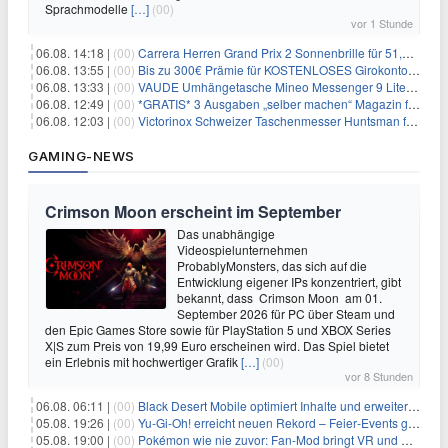
Sprachmodelle
[…]
(00)
vor 1 Stunde
06.08. 14:18 |
(00)
Carrera Herren Grand Prix 2 Sonnenbrille für 51,55€
06.08. 13:55 |
(00)
Bis zu 300€ Prämie für KOSTENLOSES Girokonto bei der Santander – 50€ schon nach 1 Woche!
06.08. 13:33 |
(00)
VAUDE Umhängetasche Mineo Messenger 9 Liter für 26,89€
06.08. 12:49 |
(00)
*GRATIS* 3 Ausgaben „selber machen“ Magazin für 0€ (statt 13,35€)
06.08. 12:03 |
(00)
Victorinox Schweizer Taschenmesser Huntsman für 32,99€
GAMING-NEWS
Crimson Moon erscheint im September
Das unabhängige
Videospielunternehmen
ProbablyMonsters, das sich auf die
Entwicklung eigener IPs konzentriert, gibt
bekannt, dass Crimson Moon am 01.
September 2026 für PC über Steam und
den Epic Games Store sowie für PlayStation 5 und XBOX Series
X|S zum Preis von 19,99 Euro erscheinen wird. Das Spiel bietet
ein Erlebnis mit hochwertiger Grafik
[…]
(00)
vor 8 Stunden
06.08. 06:11 |
(00)
Black Desert Mobile optimiert Inhalte und erweitert Treasure Access
05.08. 19:26 |
(00)
Yu‑Gi‑Oh! erreicht neuen Rekord – Feier‑Events gestartet
05.08. 19:00 |
(00)
Pokémon wie nie zuvor: Fan-Mod bringt VR und Ego-Perspektive nach Kanto