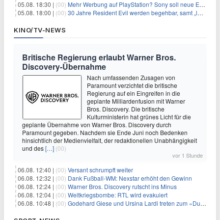
05.08. 18:30 |
(00)
Mehr Werbung auf PlayStation? Sony soll neue Einnahmequellen prüfen
05.08. 18:00 |
(00)
30 Jahre Resident Evil werden begehbar, samt „lebensgroßem Leon“
KINO/TV-NEWS
Britische Regierung erlaubt Warner Bros.
Discovery-Übernahme
Nach umfassenden Zusagen von
Paramount verzichtet die britische
Regierung auf ein Eingreifen in die
geplante Milliardenfusion mit Warner
Bros. Discovery. Die britische
Kulturministerin hat grünes Licht für die
geplante Übernahme von Warner Bros. Discovery durch
Paramount gegeben. Nachdem sie Ende Juni noch Bedenken
hinsichtlich der Medienvielfalt, der redaktionellen Unabhängigkeit
und des
[…]
(00)
vor 1 Stunde
06.08. 12:40 |
(00)
Versant schrumpft weiter
06.08. 12:32 |
(00)
Dank Fußball-WM: Nexstar erhöht den Gewinn
06.08. 12:24 |
(00)
Warner Bros. Discovery rutscht ins Minus
06.08. 12:04 |
(00)
Weltkriegsbombe: RTL wird evakuiert
06.08. 10:48 |
(00)
Godehard Giese und Ursina Lardi treten zum «Duell» an