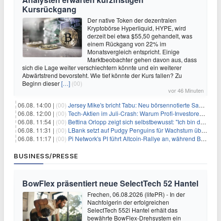
Kursrückgang
Der native Token der dezentralen
Kryptobörse Hyperliquid, HYPE, wird
derzeit bei etwa $55,50 gehandelt, was
einem Rückgang von 22% im
Monatsvergleich entspricht. Einige
Marktbeobachter gehen davon aus, dass
sich die Lage weiter verschlechtern könnte und ein weiterer
Abwärtstrend bevorsteht. Wie tief könnte der Kurs fallen? Zu
Beginn dieser
[…]
(00)
vor 46 Minuten
06.08. 14:00 |
(00)
Jersey Mike's bricht Tabu: Neu börsennotierte Sandwich-Kette startet Millionen-Offensive in digitales Marketing
06.08. 12:00 |
(00)
Tech-Aktien im Juli-Crash: Warum Profi-Investoren jetzt zugreifen – Stresstest statt Bärenmarkt
06.08. 11:54 |
(00)
Bettina Orlopp zeigt sich selbstbewusst: "Ich bin die Vorstandsvorsitzende"
06.08. 11:31 |
(00)
LBank setzt auf Pudgy Penguins für Wachstum über den Handel hinaus
06.08. 11:17 |
(00)
Pi Network's PI führt Altcoin-Rallye an, während Bitcoin $65.000 anpeilt
BUSINESS/PRESSE
BowFlex präsentiert neue SelectTech 52 Hantel
Frechen, 06.08.2026 (lifePR) - In der
Nachfolgerin der erfolgreichen
SelectTech 552i Hantel erhält das
bewährte BowFlex-Drehsystem ein