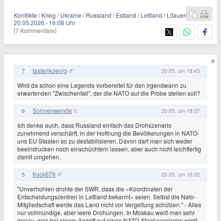
Konflikte / Krieg / Ukraine / Russland / Estland / Lettland / Litauen
20.05.2026
·
16:08 Uhr
[7 Kommentare]
tastenkoenig
7
20.05. um 18:43
Wird da schon eine Legende vorbereitet für den irgendwann zu
erwartenden "Zwischenfall", der die NATO auf die Probe stellen soll?
Sonnenwende
6
20.05. um 18:37
Ich denke auch, dass Russland einfach das Drohszenario
zunehmend verschärft, in der Hoffnung die Bevölkerungen in NATO-
uns EU Staaten so zu destabilisieren. Davon darf man sich weder
beeindrucken noch einschüchtern lassen, aber auch nicht leichtfertig
damit umgehen.
truck676
5
20.05. um 16:32
"Unverhohlen drohte der SWR, dass die «Koordinaten der
Entscheidungszentren in Lettland bekannt» seien. Selbst die Nato-
Mitgliedschaft werde das Land nicht vor Vergeltung schützen." - Alles
nur vollmundige, aber leere Drohungen. In Moskau weiß man sehr
genau, was bei einem Angriff auf einen NATO-Staat passieren wird!