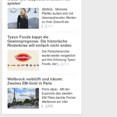
spielen'
(BANG) - Michelle
Pfeiffer äußert sich mit
überraschenden Worten
zu ihrer Zukunft als
[…]
(00)
Tyson Foods kappt die
Gewinnprognose: Die historische
Rinderkrise will einfach nicht enden
Die Fleischbranche
wartet weiter vergeblich
auf ihre Erholung Tyson
Foods, der
[…]
(00)
Wellbrock verblüfft und träumt:
Zweites EM-Gold in Paris
Paris (dpa) - Mit der
Euphorie des zweiten
EM-Titels dachte Florian
Wellbrock am Ufer
[…]
(03)