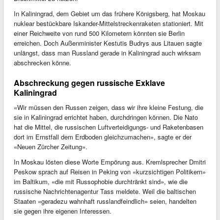
In Kaliningrad, dem Gebiet um das frühere Königsberg, hat Moskau
nuklear bestückbare Iskander-Mittelstreckenraketen stationiert. Mit
einer Reichweite von rund 500 Kilometern könnten sie Berlin
erreichen. Doch Außenminister Kestutis Budrys aus Litauen sagte
unlängst, dass man Russland gerade in Kaliningrad auch wirksam
abschrecken könne.
Abschreckung gegen russische Exklave
Kaliningrad
«Wir müssen den Russen zeigen, dass wir ihre kleine Festung, die
sie in Kaliningrad errichtet haben, durchdringen können. Die Nato
hat die Mittel, die russischen Luftverteidigungs- und Raketenbasen
dort im Ernstfall dem Erdboden gleichzumachen», sagte er der
«Neuen Zürcher Zeitung».
In Moskau lösten diese Worte Empörung aus. Kremlsprecher Dmitri
Peskow sprach auf Reisen in Peking von «kurzsichtigen Politikern»
im Baltikum, «die mit Russophobie durchtränkt sind», wie die
russische Nachrichtenagentur Tass meldete. Weil die baltischen
Staaten «geradezu wahnhaft russlandfeindlich» seien, handelten
sie gegen ihre eigenen Interessen.