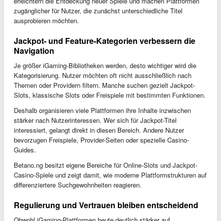
erleichtern die Entdeckung neuer Spiele und machen Plattformen
zugänglicher für Nutzer, die zunächst unterschiedliche Titel
ausprobieren möchten.
Jackpot- und Feature-Kategorien verbessern die
Navigation
Je größer iGaming-Bibliotheken werden, desto wichtiger wird die
Kategorisierung. Nutzer möchten oft nicht ausschließlich nach
Themen oder Providern filtern. Manche suchen gezielt Jackpot-
Slots, klassische Slots oder Freispiele mit bestimmten Funktionen.
Deshalb organisieren viele Plattformen ihre Inhalte inzwischen
stärker nach Nutzerinteressen. Wer sich für Jackpot-Titel
interessiert, gelangt direkt in diesen Bereich. Andere Nutzer
bevorzugen Freispiele, Provider-Seiten oder spezielle Casino-
Guides.
Betano.ng besitzt eigene Bereiche für Online-Slots und Jackpot-
Casino-Spiele und zeigt damit, wie moderne Plattformstrukturen auf
differenziertere Suchgewohnheiten reagieren.
Regulierung und Vertrauen bleiben entscheidend
Obwohl iGaming-Plattformen heute deutlich stärker auf