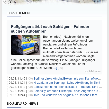
TOP-THEMEN
Fußgänger stirbt nach Schlägen - Fahnder
suchen Autofahrer
Bremen (dpa) - Nach der tödlichen
Auseinandersetzung zwischen einem
Autofahrer und einem Fußgänger in
Bremen wird weiter nach dem
mutmaßlichen Täter gefahndet. Bisher sei
niemand festgenommen worden, sagte
eine Polizeisprecherin am Vormittag. Ein 56-jähriger Fußgänger
war am Samstag im Stadtteil Neustadt von einem Fahrer
geschlagen worden. Der Mann
[…]
(00)
vor 6 Minuten
09.08. 11:45 |
(00)
Berliner Linke kündigt Bekenntnis zum Kampf gegen Antisemitismus an
09.08. 11:24 |
(00)
Hitzealarm am Sonntag - keine Abkühlung in Sicht
09.08. 11:12 |
(00)
Boot kentert nahe Freiheitsstatue - Frau und Kind sterben
09.08. 10:49 |
(00)
Selenskyj erneuert Hilfsappell nach Angriffen auf mehrere Städte
09.08. 10:44 |
(00)
Tote und Verletzte bei Angriff auf russische Stadt Belgorod
BOULEVARD-NEWS