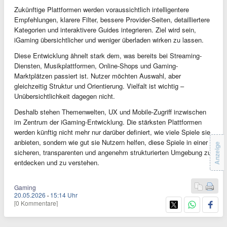
Zukünftige Plattformen werden voraussichtlich intelligentere
Empfehlungen, klarere Filter, bessere Provider-Seiten, detailliertere
Kategorien und interaktivere Guides integrieren. Ziel wird sein,
iGaming übersichtlicher und weniger überladen wirken zu lassen.
Diese Entwicklung ähnelt stark dem, was bereits bei Streaming-
Diensten, Musikplattformen, Online-Shops und Gaming-
Marktplätzen passiert ist. Nutzer möchten Auswahl, aber
gleichzeitig Struktur und Orientierung. Vielfalt ist wichtig –
Unübersichtlichkeit dagegen nicht.
Deshalb stehen Themenwelten, UX und Mobile-Zugriff inzwischen
im Zentrum der iGaming-Entwicklung. Die stärksten Plattformen
werden künftig nicht mehr nur darüber definiert, wie viele Spiele sie
anbieten, sondern wie gut sie Nutzern helfen, diese Spiele in einer
Anzeige
sicheren, transparenten und angenehm strukturierten Umgebung zu
entdecken und zu verstehen.
Gaming
20.05.2026
·
15:14 Uhr
[0 Kommentare]