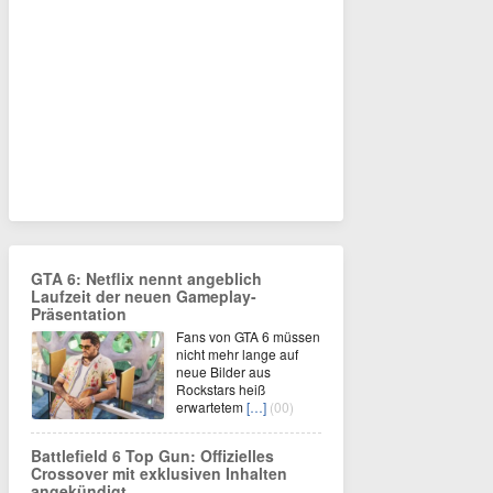
GTA 6: Netflix nennt angeblich
Laufzeit der neuen Gameplay-
Präsentation
Fans von GTA 6 müssen
nicht mehr lange auf
neue Bilder aus
Rockstars heiß
erwartetem
[…]
(00)
Battlefield 6 Top Gun: Offizielles
Crossover mit exklusiven Inhalten
angekündigt