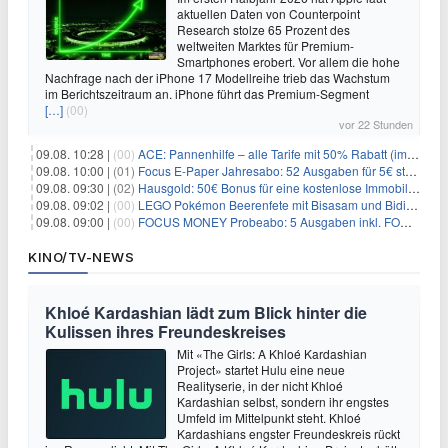
aktuellen Daten von Counterpoint
Research stolze 65 Prozent des
weltweiten Marktes für Premium-
Smartphones erobert. Vor allem die hohe
Nachfrage nach der iPhone 17 Modellreihe trieb das Wachstum
im Berichtszeitraum an. iPhone führt das Premium-Segment
[…]
(00)
vor 22 Stunden
09.08. 10:28 |
(00)
ACE: Pannenhilfe – alle Tarife mit 50% Rabatt (im ersten Jahr)
09.08. 10:00 |
(01)
Focus E-Paper Jahresabo: 52 Ausgaben für 5€ statt 207,48€ – per Formular kündbar!
09.08. 09:30 |
(02)
Hausgold: 50€ Bonus für eine kostenlose Immobilienbewertung
09.08. 09:02 |
(00)
LEGO Pokémon Beerenfete mit Bisasam und Bidiza für 14,99€
09.08. 09:00 |
(00)
FOCUS MONEY Probeabo: 5 Ausgaben inkl. FOCUS+ Zugang für 5€
KINO/TV-NEWS
Khloé Kardashian lädt zum Blick hinter die
Kulissen ihres Freundeskreises
Mit «The Girls: A Khloé Kardashian
Project» startet Hulu eine neue
Realityserie, in der nicht Khloé
Kardashian selbst, sondern ihr engstes
Umfeld im Mittelpunkt steht. Khloé
Kardashians engster Freundeskreis rückt