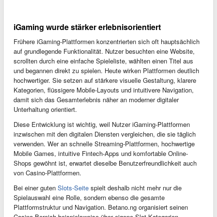
iGaming wurde stärker erlebnisorientiert
Frühere iGaming-Plattformen konzentrierten sich oft hauptsächlich
auf grundlegende Funktionalität. Nutzer besuchten eine Website,
scrollten durch eine einfache Spieleliste, wählten einen Titel aus
und begannen direkt zu spielen. Heute wirken Plattformen deutlich
hochwertiger. Sie setzen auf stärkere visuelle Gestaltung, klarere
Kategorien, flüssigere Mobile-Layouts und intuitivere Navigation,
damit sich das Gesamterlebnis näher an moderner digitaler
Unterhaltung orientiert.
Diese Entwicklung ist wichtig, weil Nutzer iGaming-Plattformen
inzwischen mit den digitalen Diensten vergleichen, die sie täglich
verwenden. Wer an schnelle Streaming-Plattformen, hochwertige
Mobile Games, intuitive Fintech-Apps und komfortable Online-
Shops gewöhnt ist, erwartet dieselbe Benutzerfreundlichkeit auch
von Casino-Plattformen.
Bei einer guten
Slots-Seite
spielt deshalb nicht mehr nur die
Spielauswahl eine Rolle, sondern ebenso die gesamte
Plattformstruktur und Navigation. Betano.ng organisiert seinen
Casino-Bereich beispielsweise über eigene Slot-Kategorien,