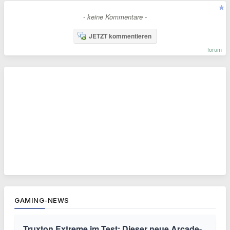
- keine Kommentare -
JETZT kommentieren
forum
GAMING-NEWS
Truxton Extreme im Test: Dieser neue Arcade-