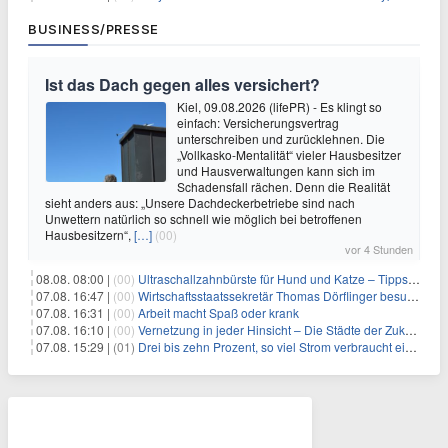
BUSINESS/PRESSE
Ist das Dach gegen alles versichert?
Kiel, 09.08.2026 (lifePR) - Es klingt so
einfach: Versicherungsvertrag
unterschreiben und zurücklehnen. Die
„Vollkasko-Mentalität“ vieler Hausbesitzer
und Hausverwaltungen kann sich im
Schadensfall rächen. Denn die Realität
sieht anders aus: „Unsere Dachdeckerbetriebe sind nach
Unwettern natürlich so schnell wie möglich bei betroffenen
Hausbesitzern“,
[…]
(00)
vor 4 Stunden
08.08. 08:00 |
(00)
Ultraschallzahnbürste für Hund und Katze – Tipps zur erfolgreichen Eingewöhnung
07.08. 16:47 |
(00)
Wirtschaftsstaatssekretär Thomas Dörflinger besucht Handwerksbetrieb im Kammerbezirk Freiburg
07.08. 16:31 |
(00)
Arbeit macht Spaß oder krank
07.08. 16:10 |
(00)
Vernetzung in jeder Hinsicht – Die Städte der Zukunft sind grün-blau
07.08. 15:29 |
(01)
Drei bis zehn Prozent, so viel Strom verbraucht ein Aufzug im Gebäude