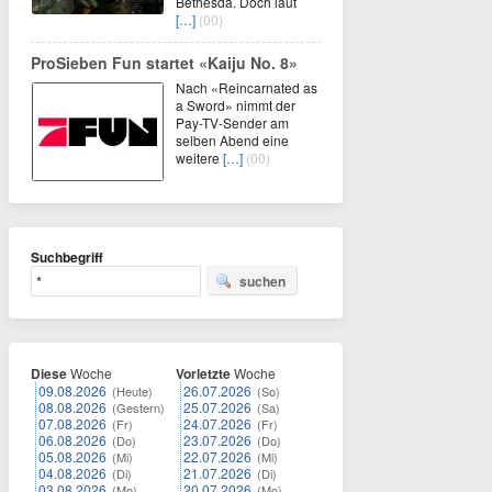
Bethesda. Doch laut
[…]
(00)
ProSieben Fun startet «Kaiju No. 8»
Nach «Reincarnated as
a Sword» nimmt der
Pay-TV-Sender am
selben Abend eine
weitere
[…]
(00)
Suchbegriff
suchen
Diese
Woche
Vorletzte
Woche
09.08.2026
26.07.2026
(Heute)
(So)
08.08.2026
25.07.2026
(Gestern)
(Sa)
07.08.2026
24.07.2026
(Fr)
(Fr)
06.08.2026
23.07.2026
(Do)
(Do)
05.08.2026
22.07.2026
(Mi)
(Mi)
04.08.2026
21.07.2026
(Di)
(Di)
03.08.2026
20.07.2026
(Mo)
(Mo)