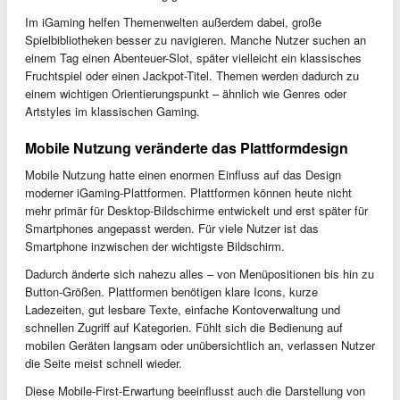
Im iGaming helfen Themenwelten außerdem dabei, große
Spielbibliotheken besser zu navigieren. Manche Nutzer suchen an
einem Tag einen Abenteuer-Slot, später vielleicht ein klassisches
Fruchtspiel oder einen Jackpot-Titel. Themen werden dadurch zu
einem wichtigen Orientierungspunkt – ähnlich wie Genres oder
Artstyles im klassischen Gaming.
Mobile Nutzung veränderte das Plattformdesign
Mobile Nutzung hatte einen enormen Einfluss auf das Design
moderner iGaming-Plattformen. Plattformen können heute nicht
mehr primär für Desktop-Bildschirme entwickelt und erst später für
Smartphones angepasst werden. Für viele Nutzer ist das
Smartphone inzwischen der wichtigste Bildschirm.
Dadurch änderte sich nahezu alles – von Menüpositionen bis hin zu
Button-Größen. Plattformen benötigen klare Icons, kurze
Ladezeiten, gut lesbare Texte, einfache Kontoverwaltung und
schnellen Zugriff auf Kategorien. Fühlt sich die Bedienung auf
mobilen Geräten langsam oder unübersichtlich an, verlassen Nutzer
die Seite meist schnell wieder.
Diese Mobile-First-Erwartung beeinflusst auch die Darstellung von