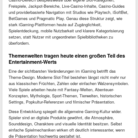
Freispiele, Jackpot-Bereiche, Live-Casino-Inhalte, Casino-Guides
und providerbasierte Navigation mit Studios wie Playtech, iSoftBet,
BetGames und Pragmatic Play. Genau diese Struktur zeigt, wie
stark iGaming-Plattformen heute auf Zugänglichkeit,
Spielentdeckung, mobile Nutzbarkeit und klarere Kategorisierung
setzen, statt Nutzer mit ungeordneten Spielbibliotheken zu
überfordern.
Themenwelten tragen heute einen großen Teil des
Entertainment-Werts
Eine der sichtbarsten Veränderungen im iGaming betrifft das
Theme-Design. Moderne Slot-Titel bestehen längst nicht mehr nur
aus klassischen Früchten, Zahlen oder einfachen Walzensymbolen.
Viele Spiele arbeiten heute mit Fantasy-Welten, Abenteuer-
Konzepten, Mythologie, Sport-Themen, Tierwelten, historischen
Settings, Popkultur-Referenzen und filmischer Präsentation.
Diese Entwicklung spiegelt die allgemeine Gaming-Kultur wider.
Spieler sind an digitale Produkte gewöhnt, die Atmosphäre,
Sounddesign, Charaktere und visuelle Identität besitzen. Selbst
einfache Spielmechaniken wirken oft deutlich interessanter, wenn
die Präsentation hochwertig gestaltet ist.