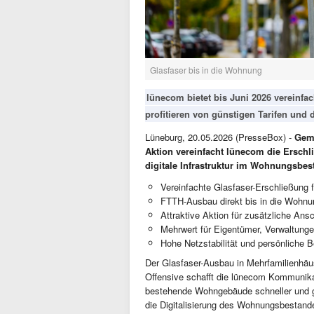
Glasfaser bis in die Wohnung
lünecom bietet bis Juni 2026 vereinfa
profitieren von günstigen Tarifen und 
Lüneburg, 20.05.2026 (PresseBox) -
Geme
Aktion vereinfacht lünecom die Erschl
digitale Infrastruktur im Wohnungsbes
Vereinfachte Glasfaser-Erschließung 
FTTH-Ausbau direkt bis in die Wohnu
Attraktive Aktion für zusätzliche Ans
Mehrwert für Eigentümer, Verwaltunge
Hohe Netzstabilität und persönliche B
Der Glasfaser-Ausbau in Mehrfamilienhäuser
Offensive schafft die lünecom Kommuni
bestehende Wohngebäude schneller und ge
die Digitalisierung des Wohnungsbestand