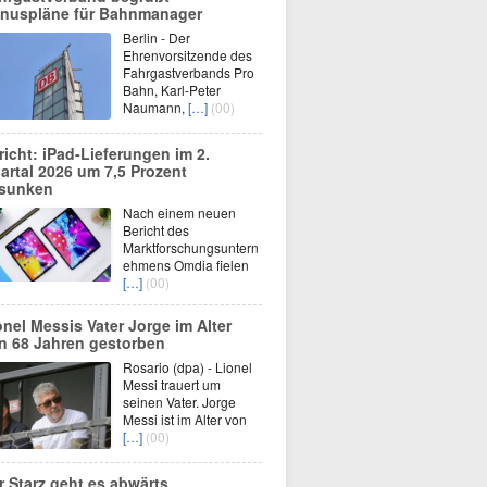
nuspläne für Bahnmanager
Berlin - Der
Ehrenvorsitzende des
Fahrgastverbands Pro
Bahn, Karl-Peter
Naumann,
[…]
(00)
richt: iPad-Lieferungen im 2.
artal 2026 um 7,5 Prozent
sunken
Nach einem neuen
Bericht des
Marktforschungsuntern
ehmens Omdia fielen
[…]
(00)
onel Messis Vater Jorge im Alter
n 68 Jahren gestorben
Rosario (dpa) - Lionel
Messi trauert um
seinen Vater. Jorge
Messi ist im Alter von
[…]
(00)
r Starz geht es abwärts