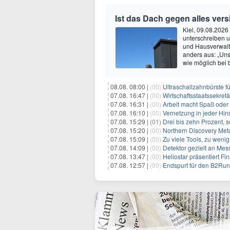
Ist das Dach gegen alles vers
Kiel, 09.08.2026 
unterschreiben u
und Hausverwaltu
anders aus: „Uns
wie möglich bei 
08.08. 08:00 |
(00)
Ultraschallzahnbürste 
07.08. 16:47 |
(00)
Wirtschaftsstaatssekretä
07.08. 16:31 |
(00)
Arbeit macht Spaß oder
07.08. 16:10 |
(00)
Vernetzung in jeder Hins
07.08. 15:29 |
(01)
Drei bis zehn Prozent, 
07.08. 15:20 |
(00)
Northern Discovery Metal
07.08. 15:09 |
(00)
Zu viele Tools, zu weni
07.08. 14:09 |
(00)
Detektor gezielt an Me
07.08. 13:47 |
(00)
Heliostar präsentiert Finanz- und
07.08. 12:57 |
(00)
Endspurt für den B2Run