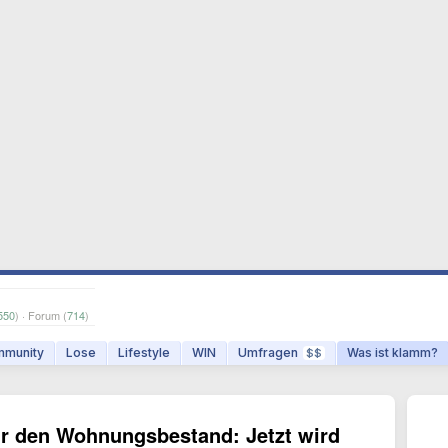
550
) · Forum (
714
)
munity
Lose
Lifestyle
WIN
Umfragen
Was ist klamm?
$$
für den Wohnungsbestand: Jetzt wird