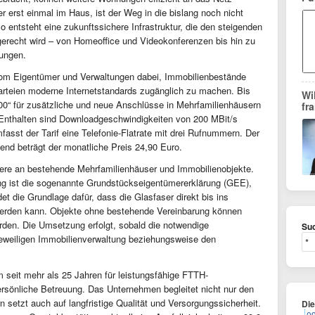
 erst einmal im Haus, ist der Weg in die bislang noch nicht
 entsteht eine zukunftssichere Infrastruktur, die den steigenden
erecht wird – von Homeoffice und Videokonferenzen bis hin zu
ungen.
necom Eigentümer und Verwaltungen dabei, Immobilienbestände
tparteien moderne Internetstandards zugänglich zu machen. Bis
Wi
200“ für zusätzliche und neue Anschlüsse in Mehrfamilienhäusern
fr
 Enthalten sind Downloadgeschwindigkeiten von 200 MBit/s
asst der Tarif eine Telefonie-Flatrate mit drei Rufnummern. Der
ßend beträgt der monatliche Preis 24,90 Euro.
ndere an bestehende Mehrfamilienhäuser und Immobilienobjekte.
g ist die sogenannte Grundstückseigentümererklärung (GEE),
et die Grundlage dafür, dass die Glasfaser direkt bis ins
erden kann. Objekte ohne bestehende Vereinbarung können
erden. Die Umsetzung erfolgt, sobald die notwendige
Suc
weiligen Immobilienverwaltung beziehungsweise den
m seit mehr als 25 Jahren für leistungsfähige FTTH-
persönliche Betreuung. Das Unternehmen begleitet nicht nur den
setzt auch auf langfristige Qualität und Versorgungssicherheit.
Di
0