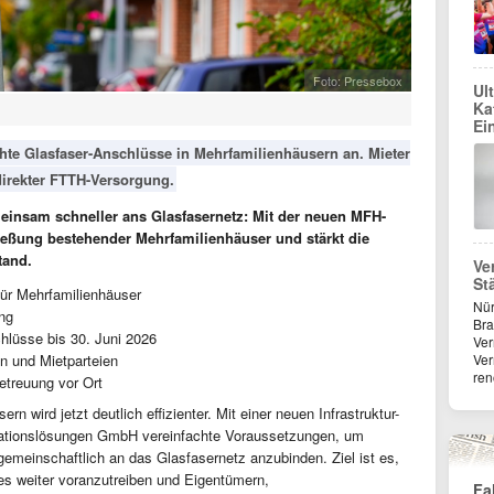
Foto: Pressebox
Ul
Ka
Ei
chte Glasfaser-Anschlüsse in Mehrfamilienhäusern an. Mieter
direkter FTTH-Versorgung.
insam schneller ans Glasfasernetz: Mit der neuen MFH-
ießung bestehender Mehrfamilienhäuser und stärkt die
tand.
Ve
St
für Mehrfamilienhäuser
Nür
ng
Bra
chlüsse bis 30. Juni 2026
Ver
n und Mietparteien
Ver
re
etreuung vor Ort
n wird jetzt deutlich effizienter. Mit einer neuen Infrastruktur-
kationslösungen GmbH vereinfachte Voraussetzungen, um
meinschaftlich an das Glasfasernetz anzubinden. Ziel ist es,
es weiter voranzutreiben und Eigentümern,
Fa