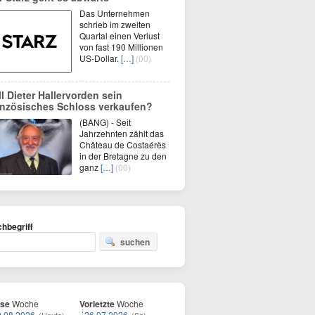
Das Unternehmen
schrieb im zweiten
Quartal einen Verlust
von fast 190 Millionen
US-Dollar.
[…]
(00)
ll Dieter Hallervorden sein
anzösisches Schloss verkaufen?
(BANG) - Seit
Jahrzehnten zählt das
Château de Costaérès
in der Bretagne zu den
ganz
[…]
(00)
hbegriff
suchen
ese
Woche
Vorletzte
Woche
9.08.2026
26.07.2026