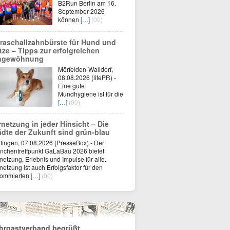
B2Run Berlin am 16.
September 2026
können
[…]
(00)
traschallzahnbürste für Hund und
tze – Tipps zur erfolgreichen
ngewöhnung
Mörfelden-Walldorf,
08.08.2026 (lifePR) -
Eine gute
Mundhygiene ist für die
[…]
(00)
rnetzung in jeder Hinsicht – Die
ädte der Zukunft sind grün-blau
tingen, 07.08.2026 (PresseBox) - Der
nchentreffpunkt GaLaBau 2026 bietet
netzung, Erlebnis und Impulse für alle.
netzung ist auch Erfolgsfaktor für den
nommierten
[…]
(00)
hrgastverband begrüßt