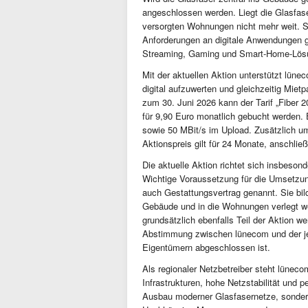
angeschlossen werden. Liegt die Glasfaser
versorgten Wohnungen nicht mehr weit. So
Anforderungen an digitale Anwendungen g
Streaming, Gaming und Smart-Home-Lös
Mit der aktuellen Aktion unterstützt lü
digital aufzuwerten und gleichzeitig Mie
zum 30. Juni 2026 kann der Tarif „Fiber 
für 9,90 Euro monatlich gebucht werden.
sowie 50 MBit/s im Upload. Zusätzlich umf
Aktionspreis gilt für 24 Monate, anschlie
Die aktuelle Aktion richtet sich insbeso
Wichtige Voraussetzung für die Umsetzun
auch Gestattungsvertrag genannt. Sie bild
Gebäude und in die Wohnungen verlegt w
grundsätzlich ebenfalls Teil der Aktion w
Abstimmung zwischen lünecom und der je
Eigentümern abgeschlossen ist.
Als regionaler Netzbetreiber steht lüneco
Infrastrukturen, hohe Netzstabilität und 
Ausbau moderner Glasfasernetze, sondern 