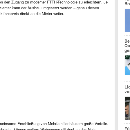
en den Zugang zu moderner FTTH-Technologie zu erleichtern. Je
Bo
fizienter kann der Ausbau umgesetzt werden – genau diesen
ktionspreis direkt an die Mieter weiter.
Be
Qu
ge
Li
vo
meinsame Erschließung von Mehrfamilienhäusern große Vorteile.
Fü
ebracht, können weitere Wohnungen effizient an das Netz