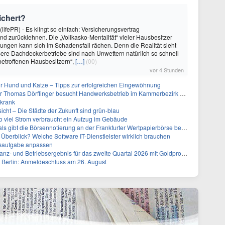
ichert?
(lifePR) - Es klingt so einfach: Versicherungsvertrag
nd zurücklehnen. Die „Vollkasko-Mentalität“ vieler Hausbesitzer
ngen kann sich im Schadensfall rächen. Denn die Realität sieht
ere Dachdeckerbetriebe sind nach Unwettern natürlich so schnell
betroffenen Hausbesitzern“,
[…]
(00)
vor 4 Stunden
für Hund und Katze – Tipps zur erfolgreichen Eingewöhnung
r Thomas Dörflinger besucht Handwerksbetrieb im Kammerbezirk Freiburg
 krank
icht – Die Städte der Zukunft sind grün-blau
so viel Strom verbraucht ein Aufzug im Gebäude
s gibt die Börsennotierung an der Frankfurter Wertpapierbörse bekannt
g Überblick? Welche Software IT-Dienstleister wirklich brauchen
ssaufgabe anpassen
 Betriebsergebnis für das zweite Quartal 2026 mit Goldproduktion und Barreserven in Rekordhöhe
 Berlin: Anmeldeschluss am 26. August