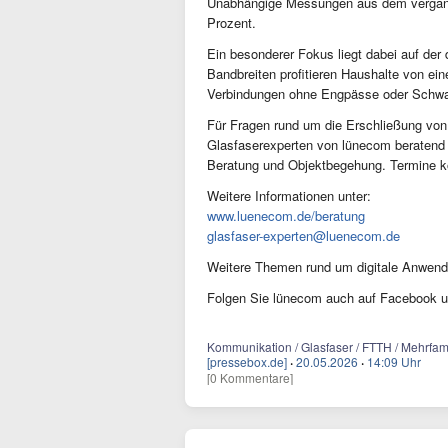
Unabhängige Messungen aus dem vergangen
Prozent.
Ein besonderer Fokus liegt dabei auf der 
Bandbreiten profitieren Haushalte von eine
Verbindungen ohne Engpässe oder Schw
Für Fragen rund um die Erschließung von
Glasfaserexperten von lünecom beratend z
Beratung und Objektbegehung. Termine kön
Weitere Informationen unter:
www.luenecom.de/beratung
glasfaser-experten@luenecom.de
Weitere Themen rund um digitale Anwend
Folgen Sie lünecom auch auf Facebook u
Kommunikation / Glasfaser / FTTH / Mehrfami
[pressebox.de]
·
20.05.2026
·
14:09 Uhr
[0 Kommentare]