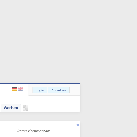
Login
Anmelden
Werben
- keine Kommentare -