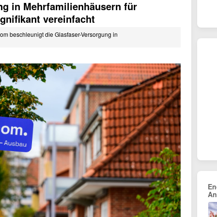
ng in Mehrfamilienhäusern für
gnifikant vereinfacht
ecom beschleunigt die Glasfaser-Versorgung in
En
An