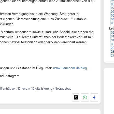
en Quartal bestätigen aktuell eine Ausfallsicherheit von 99,9
0
0
0
direkten Versorgung bis in die Wohnung. Statt geteilter
0
r eigenen Glasfaserleitung direkt ins Zuhause – für stabile
0
0
ankungen.
Let
 Mehrfamilienhäusern sowie zusätzliche Anschlüsse stehen die
0
0
ur Seite. Die Teams unterstützen bei Bedarf direkt vor Ort mit
3
nen flexibel telefonisch oder per Video vereinbart werden.
3
2
2
2
ungen und Glasfaser im Blog unter:
www.luenecom.de/blog
nd Instagram.
lienhäuser / lünecom / Digitalisierung / Netzausbau