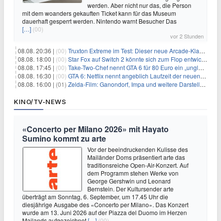
werden. Aber nicht nur das, die Person
mit dem woanders gekauften Ticket kann für das Museum
dauerhaft gesperrt werden. Nintendo warnt Besucher Das
[…]
(00)
vor 2 Stunden
08.08. 20:36 |
(00)
Truxton Extreme im Test: Dieser neue Arcade-Klassiker verzeiht dir gar nichts
08.08. 18:00 |
(00)
Star Fox auf Switch 2 könnte sich zum Flop entwickeln
08.08. 17:45 |
(00)
Take-Two-Chef nennt GTA 6 für 80 Euro ein „unglaubliches Schnäppchen“
08.08. 16:30 |
(00)
GTA 6: Netflix nennt angeblich Laufzeit der neuen Gameplay-Präsentation
08.08. 16:00 |
(01)
Zelda-Film: Ganondorf, Impa und weitere Darsteller sollen feststehen
KINO/TV-NEWS
«Concerto per Milano 2026» mit Hayato
Sumino kommt zu arte
Vor der beeindruckenden Kulisse des
Mailänder Doms präsentiert arte das
traditionsreiche Open-Air-Konzert. Auf
dem Programm stehen Werke von
George Gershwin und Leonard
Bernstein. Der Kultursender arte
überträgt am Sonntag, 6. September, um 17.45 Uhr die
diesjährige Ausgabe des «Concerto per Milano». Das Konzert
wurde am 13. Juni 2026 auf der Piazza del Duomo im Herzen
Mailands aufgezeichnet
[…]
(00)