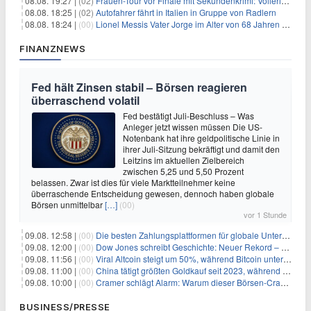
08.08. 19:27 |
(02)
Frauen-Tour vor Finale mit Sekundenkrimi: Vollering in Gelb
08.08. 18:25 |
(02)
Autofahrer fährt in Italien in Gruppe von Radlern
08.08. 18:24 |
(00)
Lionel Messis Vater Jorge im Alter von 68 Jahren gestorben
FINANZNEWS
Fed hält Zinsen stabil – Börsen reagieren
überraschend volatil
Fed bestätigt Juli-Beschluss – Was
Anleger jetzt wissen müssen Die US-
Notenbank hat ihre geldpolitische Linie in
ihrer Juli-Sitzung bekräftigt und damit den
Leitzins im aktuellen Zielbereich
zwischen 5,25 und 5,50 Prozent
belassen. Zwar ist dies für viele Marktteilnehmer keine
überraschende Entscheidung gewesen, dennoch haben globale
Börsen unmittelbar
[…]
(00)
vor 1 Stunde
09.08. 12:58 |
(00)
Die besten Zahlungsplattformen für globale Unternehmen im Jahr 2026
09.08. 12:00 |
(00)
Dow Jones schreibt Geschichte: Neuer Rekord – und Amazon knackt die nächste Billionen-Marke
09.08. 11:56 |
(00)
Viral Altcoin steigt um 50%, während Bitcoin unter $65.000 fällt
09.08. 11:00 |
(00)
China tätigt größten Goldkauf seit 2023, während Goldpreis um 8% steigt
09.08. 10:00 |
(00)
Cramer schlägt Alarm: Warum dieser Börsen-Crash die beste Einstiegschance seit Monaten ist
BUSINESS/PRESSE