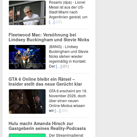
Rosario (dpa) - Lionel
Messi ist aus der US-
Stadt Miami nach
Argentinien gereist, um
[…]
(00)
Fleetwood Mac: Versöhnung bei
Lindsey Buckingham und Stevie Nicks
(BANG) - Lindsey
Buckingham und Stevie
Nicks stehen wieder
regelmäßig in Kontakt.
Der
[…]
(01)
GTA 6 Online bleibt ein Rätsel –
Insider stellt das neue Gerücht klar
GTA 6 erscheint am 19.
November 2026, doch
über einen neuen
Online-Modus wissen
wir
[…]
(00)
Hulu macht Amanda Hirsch zur
Gastgeberin seines Reality-Podcasts
Der Streamingdienst