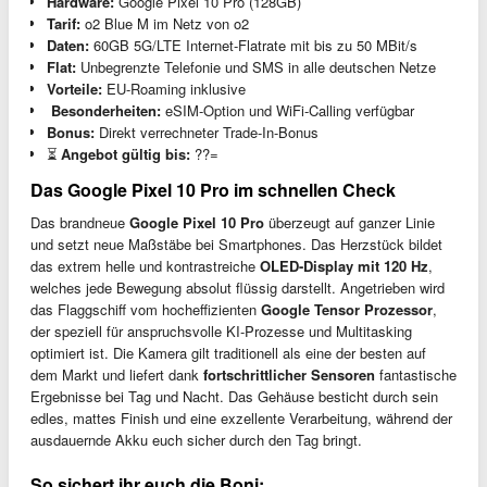
Hardware:
Google Pixel 10 Pro (128GB)
Tarif:
o2 Blue M im Netz von o2
Daten:
60GB 5G/LTE Internet-Flatrate mit bis zu 50 MBit/s
Flat:
Unbegrenzte Telefonie und SMS in alle deutschen Netze
Vorteile:
EU-Roaming inklusive
️
Besonderheiten:
eSIM-Option und WiFi-Calling verfügbar
Bonus:
Direkt verrechneter Trade-In-Bonus
⏳
Angebot gültig bis:
??=
Das Google Pixel 10 Pro im schnellen Check
Das brandneue
Google Pixel 10 Pro
überzeugt auf ganzer Linie
und setzt neue Maßstäbe bei Smartphones. Das Herzstück bildet
das extrem helle und kontrastreiche
OLED-Display mit 120 Hz
,
welches jede Bewegung absolut flüssig darstellt. Angetrieben wird
das Flaggschiff vom hocheffizienten
Google Tensor Prozessor
,
der speziell für anspruchsvolle KI-Prozesse und Multitasking
optimiert ist. Die Kamera gilt traditionell als eine der besten auf
dem Markt und liefert dank
fortschrittlicher Sensoren
fantastische
Ergebnisse bei Tag und Nacht. Das Gehäuse besticht durch sein
edles, mattes Finish und eine exzellente Verarbeitung, während der
ausdauernde Akku euch sicher durch den Tag bringt.
So sichert ihr euch die Boni: