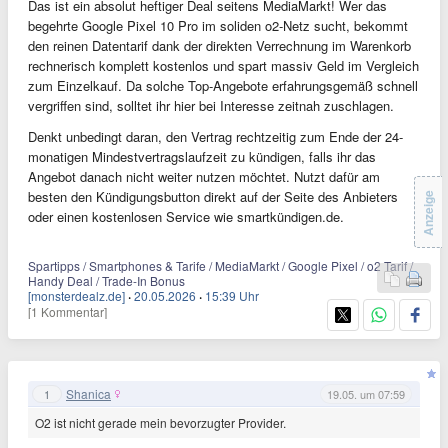
Das ist ein absolut heftiger Deal seitens MediaMarkt! Wer das
begehrte Google Pixel 10 Pro im soliden o2-Netz sucht, bekommt
den reinen Datentarif dank der direkten Verrechnung im Warenkorb
rechnerisch komplett kostenlos und spart massiv Geld im Vergleich
zum Einzelkauf. Da solche Top-Angebote erfahrungsgemäß schnell
vergriffen sind, solltet ihr hier bei Interesse zeitnah zuschlagen.
Denkt unbedingt daran, den Vertrag rechtzeitig zum Ende der 24-
monatigen Mindestvertragslaufzeit zu kündigen, falls ihr das
Angebot danach nicht weiter nutzen möchtet. Nutzt dafür am
besten den Kündigungsbutton direkt auf der Seite des Anbieters
Anzeige
oder einen kostenlosen Service wie smartkündigen.de.
Spartipps / Smartphones & Tarife / MediaMarkt / Google Pixel / o2 Tarif /
Handy Deal / Trade-In Bonus
[monsterdealz.de]
·
20.05.2026
·
15:39 Uhr
[1 Kommentar]
Shanica
1
19.05. um 07:59
O2 ist nicht gerade mein bevorzugter Provider.