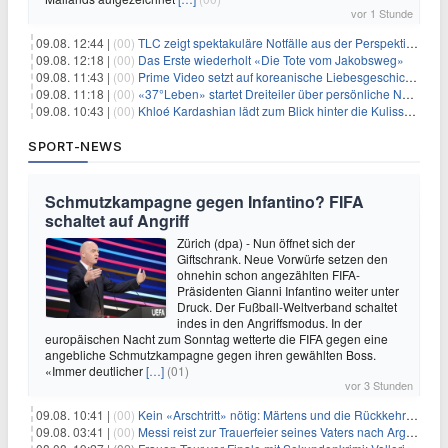
vor 1 Stunde
09.08. 12:44 |
(00)
TLC zeigt spektakuläre Notfälle aus der Perspektive der Patienten
09.08. 12:18 |
(00)
Das Erste wiederholt «Die Tote vom Jakobsweg»
09.08. 11:43 |
(00)
Prime Video setzt auf koreanische Liebesgeschichte
09.08. 11:18 |
(00)
«37°Leben» startet Dreiteiler über persönliche Neuanfänge
09.08. 10:43 |
(00)
Khloé Kardashian lädt zum Blick hinter die Kulissen ihres Freundeskreises
SPORT-NEWS
Schmutzkampagne gegen Infantino? FIFA
schaltet auf Angriff
Zürich (dpa) - Nun öffnet sich der
Giftschrank. Neue Vorwürfe setzen den
ohnehin schon angezählten FIFA-
Präsidenten Gianni Infantino weiter unter
Druck. Der Fußball-Weltverband schaltet
indes in den Angriffsmodus. In der
europäischen Nacht zum Sonntag wetterte die FIFA gegen eine
angebliche Schmutzkampagne gegen ihren gewählten Boss.
«Immer deutlicher
[…]
(01)
vor 3 Stunden
09.08. 10:41 |
(00)
Kein «Arschtritt» nötig: Märtens und die Rückkehr nach Paris
09.08. 03:41 |
(00)
Messi reist zur Trauerfeier seines Vaters nach Argentinien