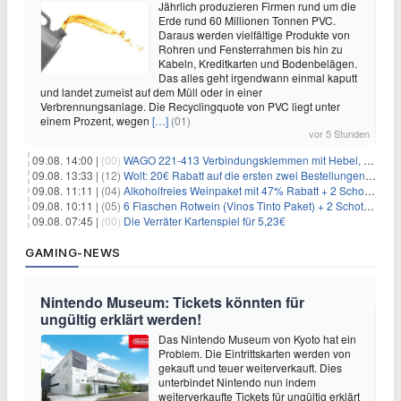
Jährlich produzieren Firmen rund um die
Erde rund 60 Millionen Tonnen PVC.
Daraus werden vielfältige Produkte von
Rohren und Fensterrahmen bis hin zu
Kabeln, Kreditkarten und Bodenbelägen.
Das alles geht irgendwann einmal kaputt
und landet zumeist auf dem Müll oder in einer
Verbrennungsanlage. Die Recyclingquote von PVC liegt unter
einem Prozent, wegen
[…]
(01)
vor 5 Stunden
09.08. 14:00 |
(00)
WAGO 221-413 Verbindungsklemmen mit Hebel, 50 Stück für 14,99€
09.08. 13:33 |
(12)
Wolt: 20€ Rabatt auf die ersten zwei Bestellungen für Neukunden
09.08. 11:11 |
(04)
Alkoholfreies Weinpaket mit 47% Rabatt + 2 Schott Zwiesel Gläser GRATIS für 29,99€
09.08. 10:11 |
(05)
6 Flaschen Rotwein (Vinos Tinto Paket) + 2 Schott Zwiesel Gläser für 25,99€ inkl. Versand
09.08. 07:45 |
(00)
Die Verräter Kartenspiel für 5,23€
GAMING-NEWS
Nintendo Museum: Tickets könnten für
ungültig erklärt werden!
Das Nintendo Museum von Kyoto hat ein
Problem. Die Eintrittskarten werden von
gekauft und teuer weiterverkauft. Dies
unterbindet Nintendo nun indem
weiterverkaufte Tickets für ungültig erklärt