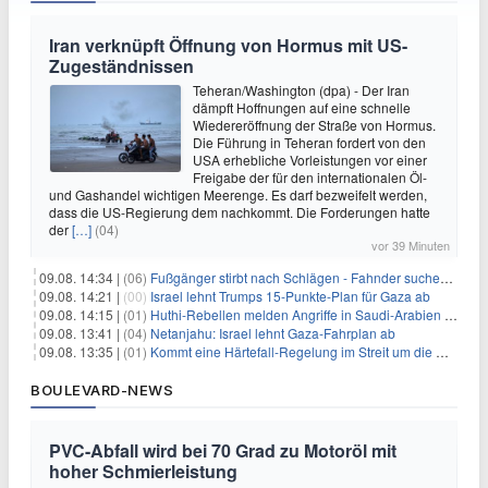
Iran verknüpft Öffnung von Hormus mit US-
Zugeständnissen
Teheran/Washington (dpa) - Der Iran
dämpft Hoffnungen auf eine schnelle
Wiedereröffnung der Straße von Hormus.
Die Führung in Teheran fordert von den
USA erhebliche Vorleistungen vor einer
Freigabe der für den internationalen Öl-
und Gashandel wichtigen Meerenge. Es darf bezweifelt werden,
dass die US-Regierung dem nachkommt. Die Forderungen hatte
der
[…]
(04)
vor 39 Minuten
09.08. 14:34 |
(06)
Fußgänger stirbt nach Schlägen - Fahnder suchen Autofahrer
09.08. 14:21 |
(00)
Israel lehnt Trumps 15-Punkte-Plan für Gaza ab
09.08. 14:15 |
(01)
Huthi-Rebellen melden Angriffe in Saudi-Arabien und im Jemen
09.08. 13:41 |
(04)
Netanjahu: Israel lehnt Gaza-Fahrplan ab
09.08. 13:35 |
(01)
Kommt eine Härtefall-Regelung im Streit um die Rente mit 63?
BOULEVARD-NEWS
PVC-Abfall wird bei 70 Grad zu Motoröl mit
hoher Schmierleistung