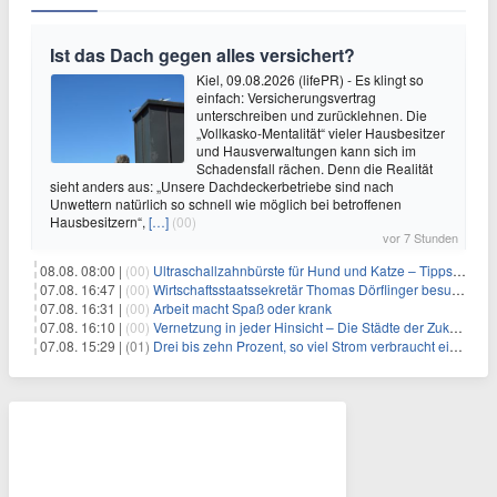
Ist das Dach gegen alles versichert?
Kiel, 09.08.2026 (lifePR) - Es klingt so
einfach: Versicherungsvertrag
unterschreiben und zurücklehnen. Die
„Vollkasko-Mentalität“ vieler Hausbesitzer
und Hausverwaltungen kann sich im
Schadensfall rächen. Denn die Realität
sieht anders aus: „Unsere Dachdeckerbetriebe sind nach
Unwettern natürlich so schnell wie möglich bei betroffenen
Hausbesitzern“,
[…]
(00)
vor 7 Stunden
08.08. 08:00 |
(00)
Ultraschallzahnbürste für Hund und Katze – Tipps zur erfolgreichen Eingewöhnung
07.08. 16:47 |
(00)
Wirtschaftsstaatssekretär Thomas Dörflinger besucht Handwerksbetrieb im Kammerbezirk Freiburg
07.08. 16:31 |
(00)
Arbeit macht Spaß oder krank
07.08. 16:10 |
(00)
Vernetzung in jeder Hinsicht – Die Städte der Zukunft sind grün-blau
07.08. 15:29 |
(01)
Drei bis zehn Prozent, so viel Strom verbraucht ein Aufzug im Gebäude