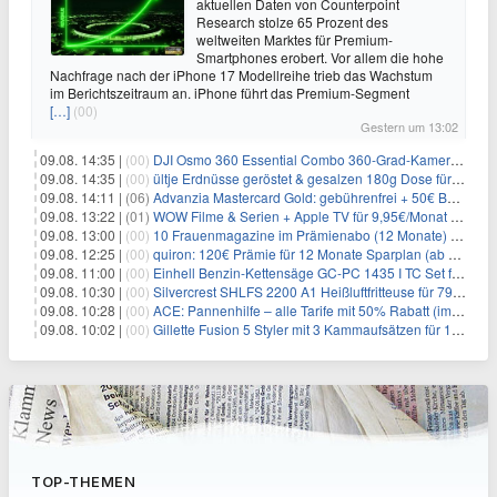
aktuellen Daten von Counterpoint
Research stolze 65 Prozent des
weltweiten Marktes für Premium-
Smartphones erobert. Vor allem die hohe
Nachfrage nach der iPhone 17 Modellreihe trieb das Wachstum
im Berichtszeitraum an. iPhone führt das Premium-Segment
[…]
(00)
Gestern um 13:02
09.08. 14:35 |
(00)
DJI Osmo 360 Essential Combo 360-Grad-Kamera für 375€
09.08. 14:35 |
(00)
ültje Erdnüsse geröstet & gesalzen 180g Dose für 1,52€ im Spar-Abo
09.08. 14:11 |
(06)
Advanzia Mastercard Gold: gebührenfrei + 50€ Bonus* + gratis Reiseversicherung
09.08. 13:22 |
(01)
WOW Filme & Serien + Apple TV für 9,95€/Monat // Alles von WOW (Filme, Serien, Live-Sport) für 34,97€/Monat
09.08. 13:00 |
(00)
10 Frauenmagazine im Prämienabo (12 Monate) mit Prämien bis zu 225€
09.08. 12:25 |
(00)
quiron: 120€ Prämie für 12 Monate Sparplan (ab 100€/Monat)
09.08. 11:00 |
(00)
Einhell Benzin-Kettensäge GC-PC 1435 I TC Set für 99,99€
09.08. 10:30 |
(00)
Silvercrest SHLFS 2200 A1 Heißluftfritteuse für 79,99€ – Grill & Räucherfunktion
09.08. 10:28 |
(00)
ACE: Pannenhilfe – alle Tarife mit 50% Rabatt (im ersten Jahr)
09.08. 10:02 |
(00)
Gillette Fusion 5 Styler mit 3 Kammaufsätzen für 16€
TOP-THEMEN