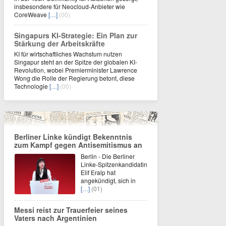
insbesondere für Neocloud-Anbieter wie
CoreWeave
[…]
(00)
Singapurs KI-Strategie: Ein Plan zur
Stärkung der Arbeitskräfte
KI für wirtschaftliches Wachstum nutzen
Singapur steht an der Spitze der globalen KI-
Revolution, wobei Premierminister Lawrence
Wong die Rolle der Regierung betont, diese
Technologie
[…]
(00)
Berliner Linke kündigt Bekenntnis
zum Kampf gegen Antisemitismus an
Berlin - Die Berliner
Linke-Spitzenkandidatin
Elif Eralp hat
angekündigt, sich in
[…]
(01)
Messi reist zur Trauerfeier seines
Vaters nach Argentinien