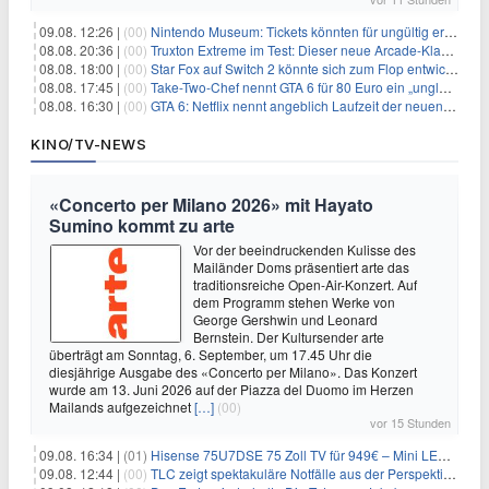
09.08. 12:26 |
(00)
Nintendo Museum: Tickets könnten für ungültig erklärt werden!
08.08. 20:36 |
(00)
Truxton Extreme im Test: Dieser neue Arcade-Klassiker verzeiht dir gar nichts
08.08. 18:00 |
(00)
Star Fox auf Switch 2 könnte sich zum Flop entwickeln
08.08. 17:45 |
(00)
Take-Two-Chef nennt GTA 6 für 80 Euro ein „unglaubliches Schnäppchen“
08.08. 16:30 |
(00)
GTA 6: Netflix nennt angeblich Laufzeit der neuen Gameplay-Präsentation
KINO/TV-NEWS
«Concerto per Milano 2026» mit Hayato
Sumino kommt zu arte
Vor der beeindruckenden Kulisse des
Mailänder Doms präsentiert arte das
traditionsreiche Open-Air-Konzert. Auf
dem Programm stehen Werke von
George Gershwin und Leonard
Bernstein. Der Kultursender arte
überträgt am Sonntag, 6. September, um 17.45 Uhr die
diesjährige Ausgabe des «Concerto per Milano». Das Konzert
wurde am 13. Juni 2026 auf der Piazza del Duomo im Herzen
Mailands aufgezeichnet
[…]
(00)
vor 15 Stunden
09.08. 16:34 |
(01)
Hisense 75U7DSE 75 Zoll TV für 949€ – Mini LED, 144Hz, 2026
09.08. 12:44 |
(00)
TLC zeigt spektakuläre Notfälle aus der Perspektive der Patienten