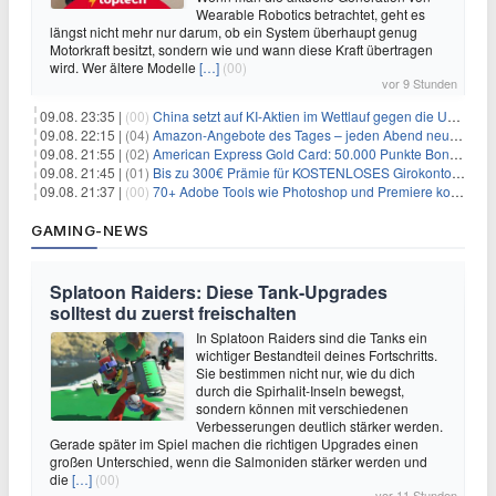
Wearable Robotics betrachtet, geht es
längst nicht mehr nur darum, ob ein System überhaupt genug
Motorkraft besitzt, sondern wie und wann diese Kraft übertragen
wird. Wer ältere Modelle
[…]
(00)
vor 9 Stunden
09.08. 23:35 |
(00)
China setzt auf KI-Aktien im Wettlauf gegen die USA um Chip- und Technologiedominanz
09.08. 22:15 |
(04)
Amazon-Angebote des Tages – jeden Abend neue Deals zum Stöbern
09.08. 21:55 |
(02)
American Express Gold Card: 50.000 Punkte Bonus + Metall-Kreditkarte
09.08. 21:45 |
(01)
Bis zu 300€ Prämie für KOSTENLOSES Girokonto bei der Santander – 50€ schon nach 1 Woche!
09.08. 21:37 |
(00)
70+ Adobe Tools wie Photoshop und Premiere kostenlos in ChatGPT
GAMING-NEWS
Splatoon Raiders: Diese Tank-Upgrades
solltest du zuerst freischalten
In Splatoon Raiders sind die Tanks ein
wichtiger Bestandteil deines Fortschritts.
Sie bestimmen nicht nur, wie du dich
durch die Spirhalit-Inseln bewegst,
sondern können mit verschiedenen
Verbesserungen deutlich stärker werden.
Gerade später im Spiel machen die richtigen Upgrades einen
großen Unterschied, wenn die Salmoniden stärker werden und
die
[…]
(00)
vor 11 Stunden