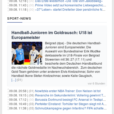
09.08. 12:18 |
(00)
Das Erste wiederholt «Die Tote vom Jakobsweg»
09.08. 11:43 |
(00)
Prime Video setzt auf koreanische Liebesgeschichte
09.08. 11:18 |
(00)
«37°Leben» startet Dreiteiler über persönliche Neuanfänge
SPORT-NEWS
Handball-Junioren im Goldrausch: U18 ist
Europameister
Belgrad (dpa) - Die deutschen Handball-
Junioren sind Europameister. Die
Auswahl von Bundestrainer Erik Wudtke
deklassierte im U18-Finale von Belgrad
Slowenien mit 36: 27 (17: 11) und
bescherte dem Deutschen Handballbund
die nächste Goldmedaille im Nachwuchsbereich. Zum deutschen
Gold-Team gehören unter anderem Elvis Kretzschmar, Sohn von
Handball-Ikone Stefan Kretzschmar, sowie Kalle Gaugisch,
[…]
(01)
vor 6 Stunden
09.08. 20:58 |
(01)
Nowitzkis erster NBA-Trainer: Don Nelson ist tot
09.08. 19:15 |
(06)
Revanche im Sekundenkrimi: Vollering gewinnt Tour
09.08. 17:12 |
(00)
Borussia Dortmund besiegt FC Arsenal in Testspiel mit 3:2
09.08. 16:49 |
(03)
Perfekter Einstand: Torhüter ter Stegen siegt mit Ajax
09.08. 11:38 |
(03)
Schmutzkampagne gegen Infantino? FIFA schaltet auf Angriff