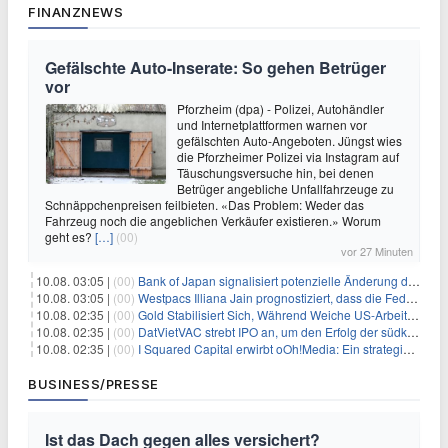
FINANZNEWS
Gefälschte Auto-Inserate: So gehen Betrüger
vor
Pforzheim (dpa) - Polizei, Autohändler
und Internetplattformen warnen vor
gefälschten Auto-Angeboten. Jüngst wies
die Pforzheimer Polizei via Instagram auf
Täuschungsversuche hin, bei denen
Betrüger angebliche Unfallfahrzeuge zu
Schnäppchenpreisen feilbieten. «Das Problem: Weder das
Fahrzeug noch die angeblichen Verkäufer existieren.» Worum
geht es?
[…]
(00)
vor 27 Minuten
10.08. 03:05 |
(00)
Bank of Japan signalisiert potenzielle Änderung der Zinspolitik angesichts von Inflationsbedenken
10.08. 03:05 |
(00)
Westpacs Illiana Jain prognostiziert, dass die Fed die Zinssätze nach dem Arbeitsmarktbericht stabil halten wird
10.08. 02:35 |
(00)
Gold Stabilisiert Sich, Während Weiche US-Arbeitsmarktdaten Zinsängste Lindern
10.08. 02:35 |
(00)
DatVietVAC strebt IPO an, um den Erfolg der südkoreanischen Unterhaltungsindustrie nachzuahmen
10.08. 02:35 |
(00)
I Squared Capital erwirbt oOh!Media: Ein strategischer Schritt in der Außenwerbung
BUSINESS/PRESSE
Ist das Dach gegen alles versichert?