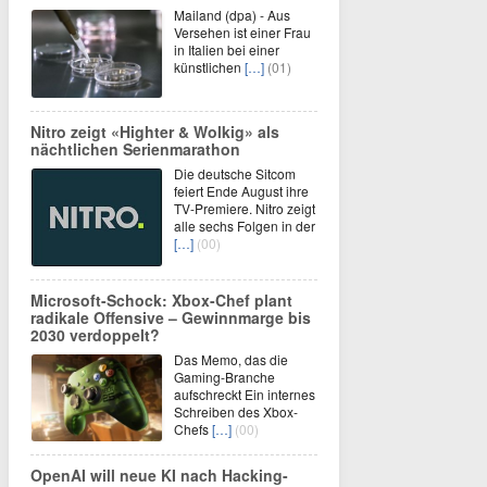
Mailand (dpa) - Aus
Versehen ist einer Frau
in Italien bei einer
künstlichen
[…]
(01)
Nitro zeigt «Highter & Wolkig» als
nächtlichen Serienmarathon
Die deutsche Sitcom
feiert Ende August ihre
TV-Premiere. Nitro zeigt
alle sechs Folgen in der
[…]
(00)
Microsoft-Schock: Xbox-Chef plant
radikale Offensive – Gewinnmarge bis
2030 verdoppelt?
Das Memo, das die
Gaming-Branche
aufschreckt Ein internes
Schreiben des Xbox-
Chefs
[…]
(00)
OpenAI will neue KI nach Hacking-