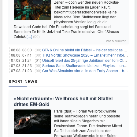
Zeiten – doch wer den neuen Rockstar-
Titel zum Release im Laden kauft,
bekommt überraschenderweise keine
klassische Disc. Stattdessen liegt der
physischen Version lediglich ein
Download-Code bei. Die Entscheidung sorgt bei Fans und
Sammlern für Kritik. Jetzt hat Take-Two Interactive -Chef Strauss
Zelnick
[…]
(00)
vor 5 Minuten
08.08. 08:30 |
(00)
GTA 6 Online bleibt ein Rätsel – Insider stellt das neue Gerücht klar
08.08. 07:41 |
(00)
THQ Nordic Showcase 2026 – Erhaltet mehr Informationen
07.08. 21:24 |
(01)
Ubisoft feiert das 25-jährige Jubiläum der Tom Clancy’s Ghost Recon-Reihe
07.08. 21:23 |
(00)
Serious Sam: Shatterverse lädt zum Playtest – und erscheint schon bald!
07.08. 21:23 |
(00)
Car Was Simulator startet in den Early Access – bald gehts los!
SPORT-NEWS
«Nicht erträumt»: Wellbrock holt mit Staffel
drittes EM-Gold
Paris (dpa) - Florian Wellbrock winkte
seine Teamkollegen heran und posierte
mit ihnen für ein Siegerfoto mit
Deutschland-Fahne. Die deutsche Mixed-
Staffel hat sich zum Abschluss der
Freiwasser-Wettbewerbe in der Seine