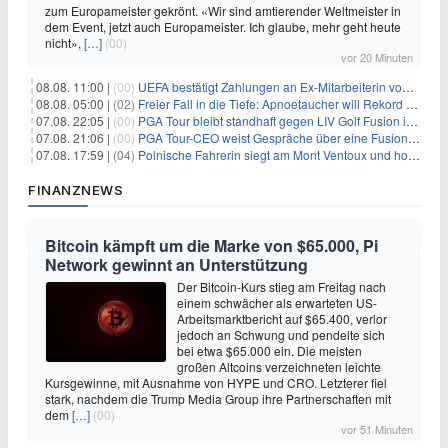
zum Europameister gekrönt. «Wir sind amtierender Weltmeister in
dem Event, jetzt auch Europameister. Ich glaube, mehr geht heute
nicht»,
[…]
(00)
vor 20 Minuten
08.08. 11:00 |
(00)
UEFA bestätigt Zahlungen an Ex-Mitarbeiterin von Infantino
08.08. 05:00 |
(02)
Freier Fall in die Tiefe: Apnoetaucher will Rekord brechen
07.08. 22:05 |
(00)
PGA Tour bleibt standhaft gegen LIV Golf Fusion in einem sich wandelnden Sportumfeld
07.08. 21:06 |
(00)
PGA Tour-CEO weist Gespräche über eine Fusion mit LIV Golf zurück und bekräftigt die Wettbewerbslandschaft
07.08. 17:59 |
(04)
Polnische Fahrerin siegt am Mont Ventoux und holt Tour-Gelb
FINANZNEWS
Bitcoin kämpft um die Marke von $65.000, Pi
Network gewinnt an Unterstützung
Der Bitcoin-Kurs stieg am Freitag nach
einem schwächer als erwarteten US-
Arbeitsmarktbericht auf $65.400, verlor
jedoch an Schwung und pendelte sich
bei etwa $65.000 ein. Die meisten
großen Altcoins verzeichneten leichte
Kursgewinne, mit Ausnahme von HYPE und CRO. Letzterer fiel
stark, nachdem die Trump Media Group ihre Partnerschaften mit
dem
[…]
(00)
vor 51 Minuten