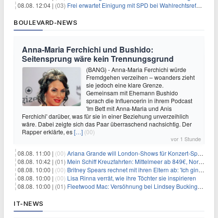
08.08. 12:04 |
(03)
Frei erwartet Einigung mit SPD bei Wahlrechtsreform
BOULEVARD-NEWS
Anna-Maria Ferchichi und Bushido:
Seitensprung wäre kein Trennungsgrund
(BANG) - Anna-Maria Ferchichi würde
Fremdgehen verzeihen – woanders zieht
sie jedoch eine klare Grenze.
Gemeinsam mit Ehemann Bushido
sprach die Influencerin in ihrem Podcast
'Im Bett mit Anna-Maria und Anis
Ferchichi' darüber, was für sie in einer Beziehung unverzeihlich
wäre. Dabei zeigte sich das Paar überraschend nachsichtig. Der
Rapper erklärte, es
[…]
(00)
vor 1 Stunde
08.08. 11:00 |
(00)
Ariana Grande will London-Shows für Konzert-Special filmen
08.08. 10:42 |
(01)
Mein Schiff Kreuzfahrten: Mittelmeer ab 849€, Norwegen ab 999€ p.P.
08.08. 10:00 |
(00)
Britney Spears rechnet mit ihren Eltern ab: 'Ich ging zwei Monate lang auf die Knie und weinte'
08.08. 10:00 |
(00)
Lisa Rinna verrät, wie ihre Töchter sie inspirieren
08.08. 10:00 |
(01)
Fleetwood Mac: Versöhnung bei Lindsey Buckingham und Stevie Nicks
IT-NEWS