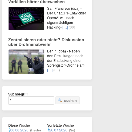
Vorfällen härter überwachen
San Francisco (dpa) -
Der ChatGPT-Entwickler
OpenAI will nach
eigenmächtigen
Hacking-
[…]
(00)
Zentralisieren oder nicht? Diskussion
über Drohnenabwehr
Berlin (dpa) - Neben
den Ermittlungen nach
der Entdeckung einer
Sprengstoff-Drohne am
[…]
(03)
Suchbegriff
suchen
Diese
Woche
Vorletzte
Woche
08.08.2026
26.07.2026
(Heute)
(So)