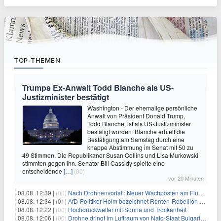
TOP-THEMEN
Trumps Ex-Anwalt Todd Blanche als US-
Justizminister bestätigt
Washington - Der ehemalige persönliche
Anwalt von Präsident Donald Trump,
Todd Blanche, ist als US-Justizminister
bestätigt worden. Blanche erhielt die
Bestätigung am Samstag durch eine
knappe Abstimmung im Senat mit 50 zu
49 Stimmen. Die Republikaner Susan Collins und Lisa Murkowski
stimmten gegen ihn. Senator Bill Cassidy spielte eine
entscheidende
[…]
(00)
vor 20 Minuten
08.08. 12:39 |
(00)
Nach Drohnenvorfall: Neuer Wachposten am Flughafen
08.08. 12:34 |
(01)
AfD-Politiker Holm bezeichnet Renten-Rebellion als "Rollenspiel"
08.08. 12:22 |
(00)
Hochdruckwetter mit Sonne und Trockenheit
08.08. 12:06 |
(00)
Drohne dringt im Luftraum von Nato-Staat Bulgarien ein