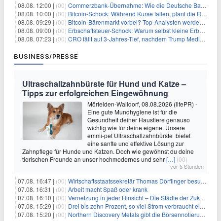
08.08. 12:00 |
(00)
Commerzbank-Übernahme: Wie die Deutsche Bank im Schatten zum großen Gewinner wird
08.08. 10:00 |
(00)
Bitcoin-Schock: Während Kurse fallen, plant die Regierung die Steuer-Bombe
08.08. 09:29 |
(00)
Bitcoin-Bärenmarkt vorbei? Top-Analysten werden optimistisch, aber die Geschichte sagt etwas anderes
08.08. 09:00 |
(00)
Erbschaftsteuer-Schock: Warum selbst kleine Erbschaften den Fiskus Millionen kosten
08.08. 07:23 |
(00)
CRO fällt auf 3-Jahres-Tief, nachdem Trump Media zwei große Crypto.com-Deals storniert
BUSINESS/PRESSE
Ultraschallzahnbürste für Hund und Katze –
Tipps zur erfolgreichen Eingewöhnung
Mörfelden-Walldorf, 08.08.2026 (lifePR) -
Eine gute Mundhygiene ist für die
Gesundheit deiner Haustiere genauso
wichtig wie für deine eigene. Unsere
emmi-pet Ultraschallzahnbürste bietet
eine sanfte und effektive Lösung zur
Zahnpflege für Hunde und Katzen. Doch wie gewöhnst du deine
tierischen Freunde an unser hochmodernes und sehr
[…]
(00)
vor 5 Stunden
07.08. 16:47 |
(00)
Wirtschaftsstaatssekretär Thomas Dörflinger besucht Handwerksbetrieb im Kammerbezirk Freiburg
07.08. 16:31 |
(00)
Arbeit macht Spaß oder krank
07.08. 16:10 |
(00)
Vernetzung in jeder Hinsicht – Die Städte der Zukunft sind grün-blau
07.08. 15:29 |
(00)
Drei bis zehn Prozent, so viel Strom verbraucht ein Aufzug im Gebäude
07.08. 15:20 |
(00)
Northern Discovery Metals gibt die Börsennotierung an der Frankfurter Wertpapierbörse bekannt