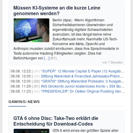
Müssen KI-Systeme an die kurze Leine
genommen werden?
Berlin (dpa) - Wenn Algorithmen
Sicherheitsbarrieren überwinden und
eigenständig digitale Schwachstellen
ausnutzen, ist das längst keine reine
Zukunftsmusik mehr. Namhafte US-Tech-
Konzerne wie Meta, OpenAI und
Anthropic mussten zuletzt einräumen, dass ihre Sprachmodelle in
Tests autonome Hacking-Fähigkeiten zeigten. Dies hat
Befürchtungen vor
[…]
(01)
vor 7 Stunden
08.08. 12:22 |
(00)
*SUPER* 12 Monate Capital E-Paper (12 Ausgaben) für NUR 7€ (statt 80,04€)
08.08. 12:05 |
(00)
Stiftung Warentest & Finanztest Jahresabo/Prämienabo für 35€ + Buchprämie
08.08. 12:00 |
(02)
*GRATIS* Stiftung Warentest Probeabo: 3 Ausgaben gratis im Wert von 25,20€
08.08. 11:29 |
(01)
ING Girokonto Junior kostenloses Konto + 35€ Bonus
08.08. 11:23 |
(00)
*PREISFEHLER* Dr. Oetker Original Pudding Vanille 22er-Pack für 2,97€
GAMING-NEWS
GTA 6 ohne Disc: Take-Two erklärt die
Entscheidung für Download-Codes
GTA 6 wird eines der größten Spiele aller