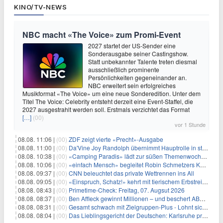
KINO/TV-NEWS
NBC macht «The Voice» zum Promi-Event
2027 startet der US-Sender eine
Sonderausgabe seiner Castingshow.
Statt unbekannter Talente treten diesmal
ausschließlich prominente
Persönlichkeiten gegeneinander an.
NBC erweitert sein erfolgreiches
Musikformat «The Voice» um eine neue Sonderedition. Unter dem
Titel The Voice: Celebrity entsteht derzeit eine Event-Staffel, die
2027 ausgestrahlt werden soll. Erstmals verzichtet das Format
[…]
(00)
vor 1 Stunde
08.08. 11:06 |
(00)
ZDF zeigt vierte «Precht»-Ausgabe
08.08. 11:00 |
(00)
Da'Vine Joy Randolph übernimmt Hauptrolle in starbesetzter schwarzer Komödie
08.08. 10:38 |
(00)
«Camping Paradis» lädt zur süßen Themenwoche ein
08.08. 10:06 |
(00)
«einfach Mensch» begleitet Robin Schmetzers Kampf gegen eine seltene Krankheit
08.08. 09:37 |
(00)
CNN beleuchtet das private Wettrennen ins All
08.08. 09:05 |
(00)
«Einspruch, Schatz!» kehrt mit tierischem Erbstreit zurück
08.08. 08:43 |
(00)
Primetime-Check: Freitag, 07. Augsut 2026
08.08. 08:37 |
(00)
Ben Affleck gewinnt Millionen – und beschert ABC Top-Quoten
08.08. 08:31 |
(00)
Gesamt schwach mit Zielgruppen-Plus - Lohnt sich First Dates Hotel doch?
08.08. 08:04 |
(00)
Das Lieblingsgericht der Deutschen: Karlsruhe prägt seit 75 Jahren die Republik