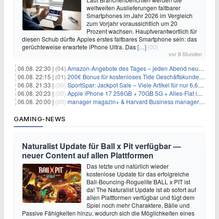
weltweiten Auslieferungen faltbarer
Smartphones im Jahr 2026 im Vergleich
zum Vorjahr voraussichtlich um 20
Prozent wachsen. Hauptverantwortlich für
diesen Schub dürfte Apples erstes faltbares Smartphone sein: das
gerüchteweise erwartete iPhone Ultra. Das
[…]
(00)
vor 8 Stunden
06.08. 22:30 |
(04)
Amazon-Angebote des Tages – jeden Abend neue Deals zum Stöbern
06.08. 22:15 |
(01)
200€ Bonus für kostenloses Tide Geschäftskundenkonto
06.08. 21:33 |
(00)
SportSpar: Jackpot Sale – Viele Artikel für nur 6,66€ – nur 48 Stunden
06.08. 20:23 |
(00)
Apple iPhone 17 256GB + 70GB 5G + Alles-Flat im Vodafone-Netz für 34,99€/Monat – eff. 4,65€/Monat
06.08. 20:00 |
(00)
manager magazin+ & Harvard Business manager+ Digital-Kombi-Abo 1 Monat kostenlos
GAMING-NEWS
Naturalist Update für Ball x Pit verfügbar —
neuer Content auf allen Plattformen
Das letzte und natürlich wieder
kostenlose Update für das erfolgreiche
Ball-Bouncing-Roguelite BALL x PIT ist
da! The Naturalist Update ist ab sofort auf
allen Plattformen verfügbar und fügt dem
Spiel noch mehr Charaktere, Bälle und
Passive Fähigkeiten hinzu, wodurch sich die Möglichkeiten eines