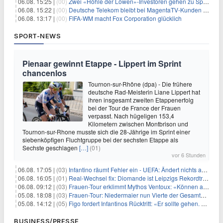
06.08. 15:25 |
(00)
Zwei «Höhle der Löwen»-Investoren gehen zu Springer
06.08. 15:22 |
(00)
Deutsche Telekom bleibt bei MagentaTV-Kunden vage
06.08. 13:17 |
(00)
FIFA-WM macht Fox Corporation glücklich
SPORT-NEWS
Pienaar gewinnt Etappe - Lippert im Sprint
chancenlos
Tournon-sur-Rhône (dpa) - Die frühere
deutsche Rad-Meisterin Liane Lippert hat
ihren insgesamt zweiten Etappenerfolg
bei der Tour de France der Frauen
verpasst. Nach hügeligen 153,4
Kilometern zwischen Montbrison und
Tournon-sur-Rhone musste sich die 28-Jährige im Sprint einer
siebenköpfigen Fluchtgruppe bei der sechsten Etappe als
Sechste geschlagen
[…]
(01)
vor 6 Stunden
06.08. 17:05 |
(03)
Infantino räumt Fehler ein - UEFA: Ändert nichts an Boykott
06.08. 16:05 |
(01)
Real-Wechsel fix: Diomande ist Leipzigs Rekordtransfer
06.08. 09:12 |
(03)
Frauen-Tour erklimmt Mythos Ventoux: «Können alles schaffen»
05.08. 18:08 |
(03)
Frauen-Tour: Niedermaier nun Vierte der Gesamtwertung
05.08. 14:12 |
(05)
Figo fordert Infantinos Rücktritt: «Er sollte gehen. Jetzt»
BUSINESS/PRESSE