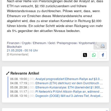
Nach einer Reihe von Preisrückgängen deutet der Analyst an, dass
ETH nun versucht, $2.150 zurückzuerobern und frühere
Widerstandsniveaus zu durchbrechen. Pillows warnt, dass, wenn
Ethereum vor Erreichen dieses Widerstandsbereichs erneut
abgelehnt wird, dies zu einer starken Korrektur in Richtung $2.000
führen könnte. Ein solcher Schritt würde einen Rückgang von mehr
als 5% gegenüber den aktuellen Niveaus bedeuten.
Finanzen / Crypto / Ethereum / Gold / Preisprognose / Kryptomarkt /
Blockchain
21.05.2026
·
00:16 Uhr
[0 Kommentare]
🔗 Relevante Artikel
06.08. 19:00 |
(00)
Analyst prognostiziert Ethereum-Rallye auf $3.000 nach entscheidendem On-Chain-Ausbruch
04.08. 17:19 |
(00)
Ethereum (ETH) steht kurz vor dem Durchbruch einer wichtigen Marke: Gute Nachrichten für alle Altcoins?
05.08. 20:38 |
(00)
Ethereum-Kursanalyse: ETH überwindet $1.900, aber größere Herausforderungen stehen bevor
06.08. 11:17 |
(00)
Pi Network's PI führt Altcoin-Rallye an, während Bitcoin $65.000 anpeilt
05.08. 13:16 |
(00)
Dogecoin (DOGE) fällt auf 3-Jahres-Tief, Analysten erwarten jedoch baldige Erholung