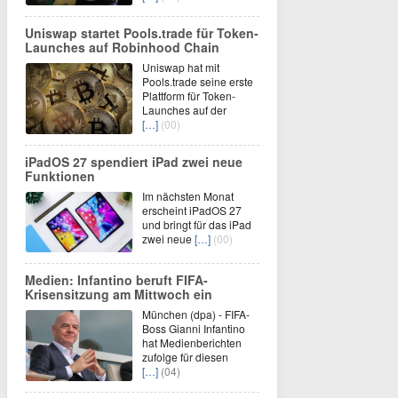
Uniswap startet Pools.trade für Token-
Launches auf Robinhood Chain
Uniswap hat mit
Pools.trade seine erste
Plattform für Token-
Launches auf der
[…]
(00)
iPadOS 27 spendiert iPad zwei neue
Funktionen
Im nächsten Monat
erscheint iPadOS 27
und bringt für das iPad
zwei neue
[…]
(00)
Medien: Infantino beruft FIFA-
Krisensitzung am Mittwoch ein
München (dpa) - FIFA-
Boss Gianni Infantino
hat Medienberichten
zufolge für diesen
[…]
(04)