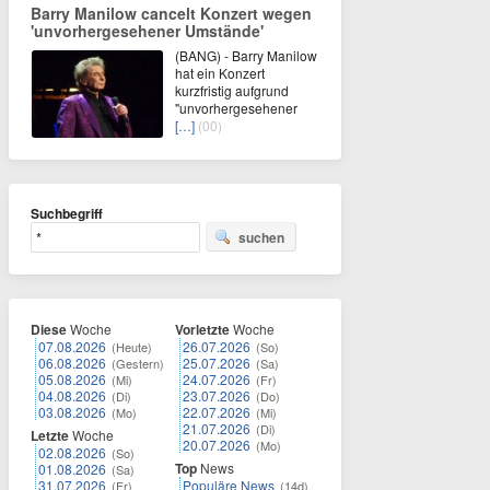
Barry Manilow cancelt Konzert wegen
'unvorhergesehener Umstände'
(BANG) - Barry Manilow
hat ein Konzert
kurzfristig aufgrund
"unvorhergesehener
[…]
(00)
Suchbegriff
suchen
Diese
Woche
Vorletzte
Woche
07.08.2026
26.07.2026
(Heute)
(So)
06.08.2026
25.07.2026
(Gestern)
(Sa)
05.08.2026
24.07.2026
(Mi)
(Fr)
04.08.2026
23.07.2026
(Di)
(Do)
03.08.2026
22.07.2026
(Mo)
(Mi)
21.07.2026
(Di)
Letzte
Woche
20.07.2026
(Mo)
02.08.2026
(So)
Top
News
01.08.2026
(Sa)
31.07.2026
Populäre News
(Fr)
(14d)