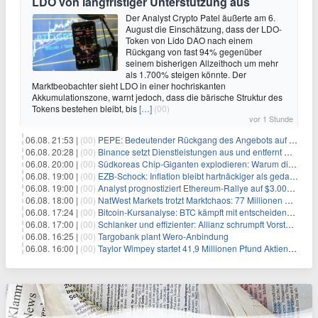
LDO von langfristiger Unterstützung aus
Der Analyst Crypto Patel äußerte am 6.
August die Einschätzung, dass der LDO-
Token von Lido DAO nach einem
Rückgang von fast 94% gegenüber
seinem bisherigen Allzeithoch um mehr
als 1.700% steigen könnte. Der
Marktbeobachter sieht LDO in einer hochriskanten
Akkumulationszone, warnt jedoch, dass die bärische Struktur des
Tokens bestehen bleibt, bis
[…]
(00)
vor 1 Stunde
06.08. 21:53 |
(00)
PEPE: Bedeutender Rückgang des Angebots auf Börsen – Was kommt als Nächstes?
06.08. 20:28 |
(00)
Binance setzt Dienstleistungen aus und entfernt mehrere Krypto-Paare: Wer ist betroffen?
06.08. 20:00 |
(00)
Südkoreas Chip-Giganten explodieren: Warum dieser Rekord-Tag die KI-Branche erschüttert
06.08. 19:00 |
(00)
EZB-Schock: Inflation bleibt hartnäckiger als gedacht – 2027 wird zum kritischen Test
06.08. 19:00 |
(00)
Analyst prognostiziert Ethereum-Rallye auf $3.000 nach entscheidendem On-Chain-Ausbruch
06.08. 18:00 |
(00)
NatWest Markets trotzt Marktchaos: 77 Millionen Pfund Gewinn im ersten Halbjahr
06.08. 17:24 |
(00)
Bitcoin-Kursanalyse: BTC kämpft mit entscheidender $65K-Hürde, während sich ein Liquidationscluster aufbaut
06.08. 17:00 |
(00)
Schlanker und effizienter: Allianz schrumpft Vorstand auf 8 Köpfe – das steckt dahinter
06.08. 16:25 |
(00)
Targobank plant Wero-Anbindung
06.08. 16:00 |
(00)
Taylor Wimpey startet 41,9 Millionen Pfund Aktienrückkauf – was Anleger wissen müssen