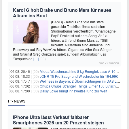
Karol G holt Drake und Bruno Mars für neues
Album ins Boot
(BANG) - Karol G hat die mit Stars
gespickte Trackliste ihres sechsten
Studioalbums veröffentlicht. "Champagne
Papi" Drake ist auf dem Song 'Ahí' zu
hören, während Bruno Mars auf 'Still'
mitwirkt. Außerdem sind Judeline und
Rusowsky auf 'Bby Wow' zu hören. Cigarettes After Sex-Sänger
und Gitarrist Greg Gonzalez spielt auf dem Albumabschluss
'Después de
[…]
(00)
vor 7 Stunden
06.08. 20:46 |
(00)
Midea Waschmaschine 8 kg Energieklasse A-10% 1400 U/Min für 289,97€
06.08. 18:33 |
(00)
JONR T5 Pro Saug- und Wischroboter für 194,99€
06.08. 17:47 |
(00)
Wellness in Bayern: 2 Übernachtungen im DAS LUDWIG Sports Resort inkl. HP + Wellness ab 174€ p.P.
06.08. 17:02 |
(00)
Chupa Chups Stranger Things Eimer 150 Lutscher für 21,95€
06.08. 17:00 |
(00)
Daisy Lowe bringt ihr zweites Kind zur Welt
IT-NEWS
iPhone Ultra lässt Verkauf faltbarer
Smartphones 2026 um 20 Prozent steigen
Laut Branchenberichten werden die