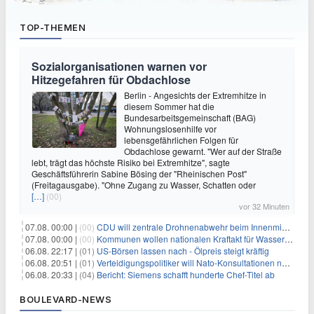
TOP-THEMEN
Sozialorganisationen warnen vor
Hitzegefahren für Obdachlose
Berlin - Angesichts der Extremhitze in
diesem Sommer hat die
Bundesarbeitsgemeinschaft (BAG)
Wohnungslosenhilfe vor
lebensgefährlichen Folgen für
Obdachlose gewarnt. "Wer auf der Straße
lebt, trägt das höchste Risiko bei Extremhitze", sagte
Geschäftsführerin Sabine Bösing der "Rheinischen Post"
(Freitagausgabe). "Ohne Zugang zu Wasser, Schatten oder
[…]
(00)
vor 32 Minuten
07.08. 00:00 |
(00)
CDU will zentrale Drohnenabwehr beim Innenministerium
07.08. 00:00 |
(00)
Kommunen wollen nationalen Kraftakt für Wasserversorgung
06.08. 22:17 |
(01)
US-Börsen lassen nach - Ölpreis steigt kräftig
06.08. 20:51 |
(01)
Verteidigungspolitiker will Nato-Konsultationen nach Drohnenfund
06.08. 20:33 |
(04)
Bericht: Siemens schafft hunderte Chef-Titel ab
BOULEVARD-NEWS