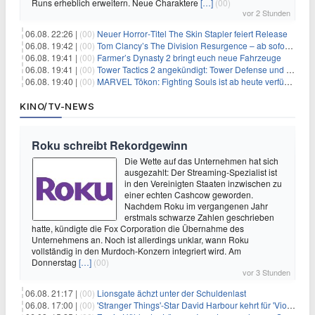
Runs erheblich erweitern. Neue Charaktere
[…]
(00)
vor 2 Stunden
06.08. 22:26 |
(00)
Neuer Horror‑Titel The Skin Stapler feiert Release
06.08. 19:42 |
(00)
Tom Clancy’s The Division Resurgence – ab sofort für euch verfügbar
06.08. 19:41 |
(00)
Farmer’s Dynasty 2 bringt euch neue Fahrzeuge
06.08. 19:41 |
(00)
Tower Tactics 2 angekündigt: Tower Defense und Deckbuilding Kombo kehrt zurück
06.08. 19:40 |
(00)
MARVEL Tōkon: Fighting Souls ist ab heute verfügbar
KINO/TV-NEWS
Roku schreibt Rekordgewinn
Die Wette auf das Unternehmen hat sich
ausgezahlt: Der Streaming-Spezialist ist
in den Vereinigten Staaten inzwischen zu
einer echten Cashcow geworden.
Nachdem Roku im vergangenen Jahr
erstmals schwarze Zahlen geschrieben
hatte, kündigte die Fox Corporation die Übernahme des
Unternehmens an. Noch ist allerdings unklar, wann Roku
vollständig in den Murdoch-Konzern integriert wird. Am
Donnerstag
[…]
(00)
vor 3 Stunden
06.08. 21:17 |
(00)
Lionsgate ächzt unter der Schuldenlast
06.08. 17:00 |
(00)
'Stranger Things'-Star David Harbour kehrt für 'Violent Night 2' zurück – Kristen Bell stößt zur Besetzung