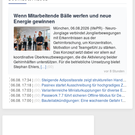
Wenn Mitarbeitende Bälle werfen und neue
Energie gewinnen
München, 06.08.2026 (lifePR) - Neuro-
Jonglage verbindet Jonglierbewegungen
mit Erkenntnissen aus der
Gehirnforschung, um Konzentration,
Motivation und Teamgefühl zu stärken.
Das Konzept setzt dabei vor allem auf
koordinative Überkreuzbewegungen, die die Aktivierung beider
Gehirnhälften unterstützen. Für die betriebliche Umsetzung bietet
Stephan Ehlers,
[…]
(00)
vor 8 Stunden
06.08. 17:34 |
(00)
Steigende Adipositasrate zeigt strukturellen Handlungsbedarf bei der Ernährung schulpflichtiger Kinder
06.08. 17:18 |
(00)
Pasinex startet Ausschreibung für hochgradiges Zinksulfidkonzentrat mit Germanium- und Silbergehalten und stellt ein Betriebsupdate bereit
06.08. 17:03 |
(00)
Variantenreiche Miniaturkupplungen für diverse Einsatzbereiche
06.08. 17:00 |
(00)
Passwork 7.7 führt sicheren Offline-Modus für Desktop- und Mobile-Apps ein
06.08. 17:00 |
(00)
Bauteilabkündigungen: Eine wachsende Gefahr für industrielle Elektroniksysteme