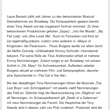
Laura Benanti zählt seit Jahren zu den bekanntesten Musical-
Darstellerinnen am Broadway. Die Schauspielerin gewann bereits
einen Tony Award und war insgesamt fünfmal nominiert. Zu ihren
bekanntesten Produktionen gehören „Gypsy“, „Into the Woods“, „My
Fair Lady“ und „She Loves Me“. Auch im Fernsehen und Kino ist
sie regelmäßig präsent, zuletzt unter anderem in «Mayor of
Kingstown» bei Paramount+. Tituss Burgess wurde vor allem durch
die Netflix-Comedy «Unbreakable Kimmy Schmidt» international
bekannt. Für seine Rolle als Titus Andromedon erhielt er mehrere
Emmy-Nominierungen. Zuletzt sorgte er am Broadway mit seinem
Auftritt in „Oh, Mary!“ für Aufmerksamkeit. Außerdem arbeitet
Burgess aktuell an mehreren Film- und Serienprojekten, darunter
eine Sprecherrolle in «The Cat in the Hat».
Bei den diesjährigen Tony-Nominierungen führen die Musicals „The
Lost Boys“ und „Schmigadoon!“ mit jeweils zwölf Nominierungen
das Feld an. Dahinter folgt die Neuinszenierung von „Ragtime“ mit
elf Nennungen. Im Schauspielbereich gilt „Death of a Salesman“
mit neun Nominierungen als Favorit. Die Hauptshow der Tony
Awards wird in diesem Jahr von Pink moderiert. Produziert wird die