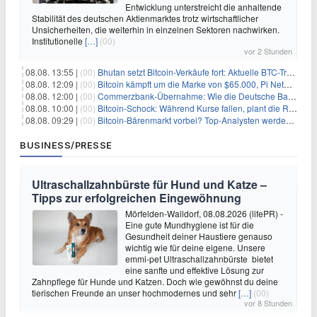
Entwicklung unterstreicht die anhaltende
Stabilität des deutschen Aktienmarktes trotz wirtschaftlicher
Unsicherheiten, die weiterhin in einzelnen Sektoren nachwirken.
Institutionelle
[…]
(00)
vor 2 Stunden
08.08. 13:55 |
(00)
Bhutan setzt Bitcoin-Verkäufe fort: Aktuelle BTC-Transaktionen
08.08. 12:09 |
(00)
Bitcoin kämpft um die Marke von $65.000, Pi Network gewinnt an Unterstützung
08.08. 12:00 |
(00)
Commerzbank-Übernahme: Wie die Deutsche Bank im Schatten zum großen Gewinner wird
08.08. 10:00 |
(00)
Bitcoin-Schock: Während Kurse fallen, plant die Regierung die Steuer-Bombe
08.08. 09:29 |
(00)
Bitcoin-Bärenmarkt vorbei? Top-Analysten werden optimistisch, aber die Geschichte sagt etwas anderes
BUSINESS/PRESSE
Ultraschallzahnbürste für Hund und Katze –
Tipps zur erfolgreichen Eingewöhnung
Mörfelden-Walldorf, 08.08.2026 (lifePR) -
Eine gute Mundhygiene ist für die
Gesundheit deiner Haustiere genauso
wichtig wie für deine eigene. Unsere
emmi-pet Ultraschallzahnbürste bietet
eine sanfte und effektive Lösung zur
Zahnpflege für Hunde und Katzen. Doch wie gewöhnst du deine
tierischen Freunde an unser hochmodernes und sehr
[…]
(00)
vor 8 Stunden