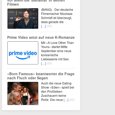
Filmen
(BANG) - Der deutsche
Filmemacher Nicolaas
Schmidt ist überzeugt,
dass gerade die
[…]
(00)
Prime Video setzt auf neue K-Romanze
Mit «A Love Other Than
Yours» startet Mitte
September eine neue
koreanische
Liebesserie mit Seo
[…]
(00)
«Born Famous» beantwortet die Frage
nach Fluch oder Segen
Auch die neue Dating-
Show «Eden» spielt bei
den ProSieben-
Zuschauern keine
Rolle. Die neue
[…]
(00)