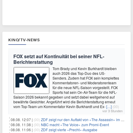
KINO/TV-NEWS
FOX setzt auf Kontinuität bei seiner NFL-
Berichterstattung
Tom Brady und Kevin Burkhardt bleiben
auch 2026 das Top-Duo des US-
Senders. Zudem hat FOX sein komplettes
Kommentatoren- und Moderatorenteam
für die neue NFL-Saison vorgestellt. FOX
Sports hat sein On-Air-Team für die NFL-
Saison 2026 bekannt gegeben und setzt dabei weitgehend auf
bewährte Gesichter. Angeführt wird die Berichterstattung erneut
vom Top-Team um Kommentator Kevin Burkhardt und Ex-
[…]
(00)
vor 3 Stunden
08.08. 12:07 |
(00)
ZDF zeigt nur den Auftakt von «The Assassin» im Fernsehen
08.08. 11:38 |
(00)
NBC macht «The Voice» zum Promi-Event
08.08. 11:06 |
(00)
ZDF zeigt vierte «Precht»-Ausgabe