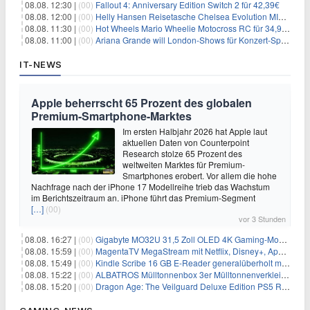
08.08. 12:30 |
(00)
Fallout 4: Anniversary Edition Switch 2 für 42,39€
08.08. 12:00 |
(00)
Helly Hansen Reisetasche Chelsea Evolution MID 54L für 29,99€
08.08. 11:30 |
(00)
Hot Wheels Mario Wheelie Motocross RC für 34,99€
08.08. 11:00 |
(00)
Ariana Grande will London-Shows für Konzert-Special filmen
IT-NEWS
Apple beherrscht 65 Prozent des globalen
Premium-Smartphone-Marktes
Im ersten Halbjahr 2026 hat Apple laut
aktuellen Daten von Counterpoint
Research stolze 65 Prozent des
weltweiten Marktes für Premium-
Smartphones erobert. Vor allem die hohe
Nachfrage nach der iPhone 17 Modellreihe trieb das Wachstum
im Berichtszeitraum an. iPhone führt das Premium-Segment
[…]
(00)
vor 3 Stunden
08.08. 16:27 |
(00)
Gigabyte MO32U 31,5 Zoll OLED 4K Gaming-Monitor für 549€
08.08. 15:59 |
(00)
MagentaTV MegaStream mit Netflix, Disney+, Apple TV+ & RTL+ für 30€/Monat (effektiv 20,83€/Monat)
08.08. 15:49 |
(00)
Kindle Scribe 16 GB E-Reader generalüberholt mit Eingabestift für 197,99€
08.08. 15:22 |
(00)
ALBATROS Mülltonnenbox 3er Mülltonnenverkleidung aus Metall für 577,15€
08.08. 15:20 |
(00)
Dragon Age: The Veilguard Deluxe Edition PS5 Rollenspiel für 13,76€