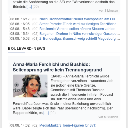
sowie die Annäherung an die AfD vor. "Wir verlassen deshalb das
Bündnis
[…]
(00)
vor 3 Minuten
08.08. 16:17 |
(00)
Nach Drohnenvorfall: Neuer Wachposten am Flughafen
08.08. 16:05 |
(00)
Street Parade: Zürich wird zur riesigen Tanzfläche
08.08. 15:46 |
(00)
Bestimmte Vereine sollen höhere Steuern zahlen
08.08. 15:34 |
(02)
Bulgarien: Drohne in Nähe von wichtiger Gaspipeline explodiert
08.08. 15:03 |
(01)
2. Bundesliga: Braunschweig schießt Magdeburg ab
BOULEVARD-NEWS
Anna-Maria Ferchichi und Bushido:
Seitensprung wäre kein Trennungsgrund
(BANG) - Anna-Maria Ferchichi würde
Fremdgehen verzeihen – woanders zieht
sie jedoch eine klare Grenze.
Gemeinsam mit Ehemann Bushido
sprach die Influencerin in ihrem Podcast
'Im Bett mit Anna-Maria und Anis
Ferchichi' darüber, was für sie in einer Beziehung unverzeihlich
wäre. Dabei zeigte sich das Paar überraschend nachsichtig. Der
Rapper erklärte, es
[…]
(00)
vor 5 Stunden
08.08. 14:02 |
(02)
MediaMarkt: 3 Tonie-Figuren für 37€