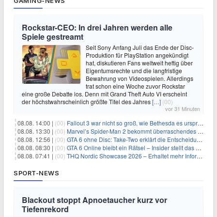
GAMING-NEWS
Rockstar-CEO: In drei Jahren werden alle
Spiele gestreamt
Seit Sony Anfang Juli das Ende der Disc-
Produktion für PlayStation angekündigt
hat, diskutieren Fans weltweit heftig über
Eigentumsrechte und die langfristige
Bewahrung von Videospielen. Allerdings
trat schon eine Woche zuvor Rockstar
eine große Debatte los. Denn mit Grand Theft Auto VI erscheint
der höchstwahrscheinlich größte Titel des Jahres
[…]
(00)
vor 31 Minuten
08.08. 14:00 |
(00)
Fallout 3 war nicht so groß, wie Bethesda es ursprünglich wollte
08.08. 13:30 |
(00)
Marvel’s Spider-Man 2 bekommt überraschendes PS5-Update mit gewünschter Komfortfunktion
08.08. 12:56 |
(00)
GTA 6 ohne Disc: Take-Two erklärt die Entscheidung für Download-Codes
08.08. 08:30 |
(00)
GTA 6 Online bleibt ein Rätsel – Insider stellt das neue Gerücht klar
08.08. 07:41 |
(00)
THQ Nordic Showcase 2026 – Erhaltet mehr Informationen
SPORT-NEWS
Blackout stoppt Apnoetaucher kurz vor
Tiefenrekord