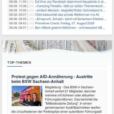
08.08. 11:00 |
(00)
Da'Vine Joy Randolph übernimmt Hauptrolle in starbesetzter schwarzer Komödie
08.08. 10:38 |
(00)
«Camping Paradis» lädt zur süßen Themenwoche ein
08.08. 10:06 |
(00)
«einfach Mensch» begleitet Robin Schmetzers Kampf gegen eine seltene Krankheit
08.08. 09:37 |
(00)
CNN beleuchtet das private Wettrennen ins All
08.08. 09:05 |
(00)
«Einspruch, Schatz!» kehrt mit tierischem Erbstreit zurück
08.08. 08:43 |
(00)
Primetime-Check: Freitag, 07. Augsut 2026
08.08. 08:37 |
(00)
Ben Affleck gewinnt Millionen – und beschert ABC Top-Quoten
TOP-THEMEN
Protest gegen AfD-Annäherung - Austritte
beim BSW Sachsen-Anhalt
Magdeburg - Das BSW in Sachsen-
Anhalt verliert 21 Mitglieder, darunter
mehrere mit früheren oder aktuellen
Führungsfunktionen. Das berichtet die
"Mitteldeutsche Zeitung". In einem
gemeinsamen Austrittsschreiben werfen
die Unzufriedenen der Parteispitze einen autoritären Führungsstil