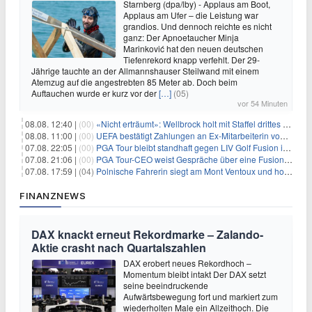
Starnberg (dpa/lby) - Applaus am Boot,
Applaus am Ufer – die Leistung war
grandios. Und dennoch reichte es nicht
ganz: Der Apnoetaucher Minja
Marinković hat den neuen deutschen
Tiefenrekord knapp verfehlt. Der 29-
Jährige tauchte an der Allmannshauser Steilwand mit einem
Atemzug auf die angestrebten 85 Meter ab. Doch beim
Auftauchen wurde er kurz vor der
[…]
(05)
vor 54 Minuten
08.08. 12:40 |
(00)
«Nicht erträumt»: Wellbrock holt mit Staffel drittes EM-Gold
08.08. 11:00 |
(00)
UEFA bestätigt Zahlungen an Ex-Mitarbeiterin von Infantino
07.08. 22:05 |
(00)
PGA Tour bleibt standhaft gegen LIV Golf Fusion in einem sich wandelnden Sportumfeld
07.08. 21:06 |
(00)
PGA Tour-CEO weist Gespräche über eine Fusion mit LIV Golf zurück und bekräftigt die Wettbewerbslandschaft
07.08. 17:59 |
(04)
Polnische Fahrerin siegt am Mont Ventoux und holt Tour-Gelb
FINANZNEWS
DAX knackt erneut Rekordmarke – Zalando-
Aktie crasht nach Quartalszahlen
DAX erobert neues Rekordhoch –
Momentum bleibt intakt Der DAX setzt
seine beeindruckende
Aufwärtsbewegung fort und markiert zum
wiederholten Male ein Allzeithoch. Die