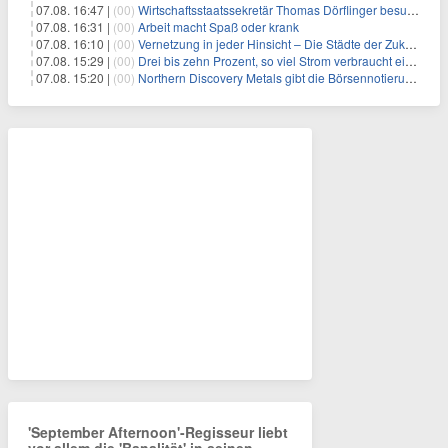
07.08. 16:47 |
(00)
Wirtschaftsstaatssekretär Thomas Dörflinger besucht Handwerksbetrieb im Kammerbezirk Freiburg
07.08. 16:31 |
(00)
Arbeit macht Spaß oder krank
07.08. 16:10 |
(00)
Vernetzung in jeder Hinsicht – Die Städte der Zukunft sind grün-blau
07.08. 15:29 |
(00)
Drei bis zehn Prozent, so viel Strom verbraucht ein Aufzug im Gebäude
07.08. 15:20 |
(00)
Northern Discovery Metals gibt die Börsennotierung an der Frankfurter Wertpapierbörse bekannt
'September Afternoon'-Regisseur liebt
vor allem die 'Banalität' in seinen