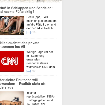
rfuß in Schlappen und Sandalen:
nd nackte Füße eklig?
Berlin (dpa) - Wir
möchten ja niemandem
auf die Füße treten und
der Fuß ist sicherlich
[…]
(15)
N beleuchtet das private
ttrennen ins All
Wenige Tage vor der
mit Spannung
erwarteten
Sonnenfinsternis
widmet sich CNN dem
[…]
(00)
der siebte Deutsche will
swandern – Realität sieht oft
ders aus
In einer
repräsentativen INSA-
Umfrage geben rund
14 Prozent der