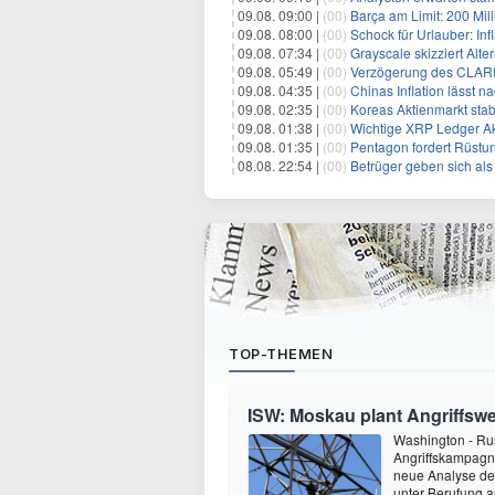
09.08. 09:00 |
(00)
Barça am Limit: 200 Millio
09.08. 08:00 |
(00)
Schock für Urlauber: Inf
09.08. 07:34 |
(00)
Grayscale skizziert Alt
09.08. 05:49 |
(00)
Verzögerung des CLARIT
09.08. 04:35 |
(00)
Chinas Inflation lässt nach:
09.08. 02:35 |
(00)
Koreas Aktienmarkt stab
09.08. 01:38 |
(00)
Wichtige XRP Ledger Aktu
09.08. 01:35 |
(00)
Pentagon fordert Rüstungsunte
08.08. 22:54 |
(00)
Betrüger geben sich als EU-Re
TOP-THEMEN
ISW: Moskau plant Angriffswe
Washington - Ru
Angriffskampagne
neue Analyse der
unter Berufung a