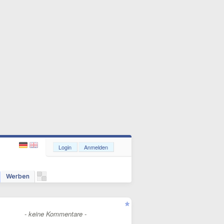
Login
Anmelden
Werben
- keine Kommentare -