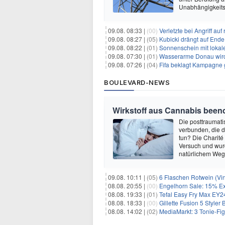
Unabhängigkeits
09.08. 08:33 |
(00)
Verletzte bei Angriff au
09.08. 08:27 |
(05)
Kubicki drängt auf Ende
09.08. 08:22 |
(01)
Sonnenschein mit lokal
09.08. 07:30 |
(01)
Wasserarme Donau wird
09.08. 07:26 |
(04)
Fifa beklagt Kampagne 
BOULEVARD-NEWS
Wirkstoff aus Cannabis beend
Die posttraumati
verbunden, die 
tun? Die Charité
Versuch und wurd
natürlichem Weg 
09.08. 10:11 |
(05)
6 Flaschen Rotwein (Vin
08.08. 20:55 |
(00)
Engelhorn Sale: 15% Ext
08.08. 19:33 |
(01)
Tefal Easy Fry Max EY245
08.08. 18:33 |
(00)
Gillette Fusion 5 Styler
08.08. 14:02 |
(02)
MediaMarkt: 3 Tonie-Fig