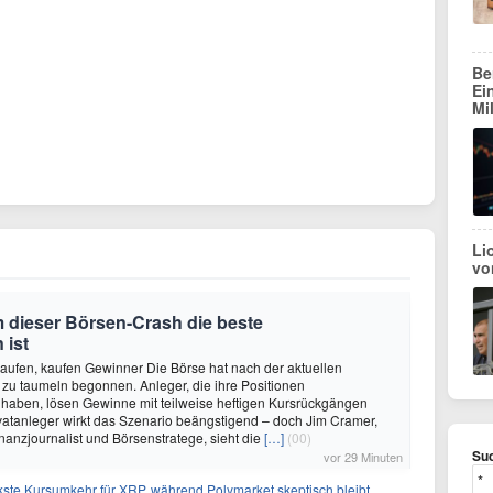
Be
Ei
Mi
Li
vo
 dieser Börsen-Crash die beste
 ist
aufen, kaufen Gewinner Die Börse hat nach der aktuellen
zu taumeln begonnen. Anleger, die ihre Positionen
haben, lösen Gewinne mit teilweise heftigen Kursrückgängen
rivatanleger wirkt das Szenario beängstigend – doch Jim Cramer,
nanzjournalist und Börsenstratege, sieht die
[…]
(00)
Suc
vor 29 Minuten
kste Kursumkehr für XRP, während Polymarket skeptisch bleibt