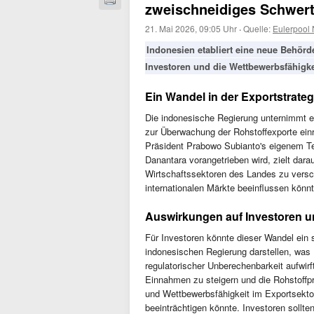
zweischneidiges Schwer
21. Mai 2026, 09:05 Uhr
·
Quelle:
Eulerpool
Indonesien etabliert eine neue Behörd
Investoren und die Wettbewerbsfähigke
Ein Wandel in der Exportstrateg
Die indonesische Regierung unternimmt ei
zur Überwachung der Rohstoffexporte einric
Präsident Prabowo Subianto's eigenem Tea
Danantara vorangetrieben wird, zielt darau
Wirtschaftssektoren des Landes zu versch
internationalen Märkte beeinflussen könnt
Auswirkungen auf Investoren u
Für Investoren könnte dieser Wandel ein s
indonesischen Regierung darstellen, was 
regulatorischer Unberechenbarkeit aufwir
Einnahmen zu steigern und die Rohstoffpre
und Wettbewerbsfähigkeit im Exportsektor
beeinträchtigen könnte. Investoren sollt