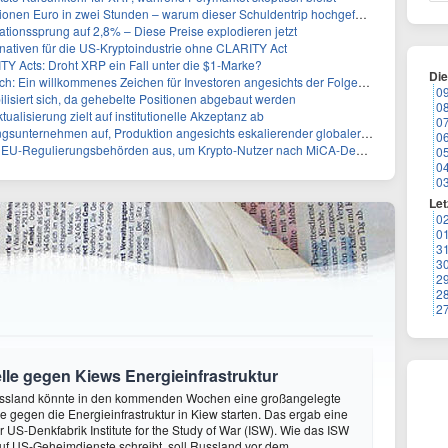
nen Euro in zwei Stunden – warum dieser Schuldentrip hochgefährlich wird
lationssprung auf 2,8% – Diese Preise explodieren jetzt
ernativen für die US-Kryptoindustrie ohne CLARITY Act
Y Acts: Droht XRP ein Fall unter die $1-Marke?
Di
 Ein willkommenes Zeichen für Investoren angesichts der Folgen des Öl-Schocks
0
ilisiert sich, da gehebelte Positionen abgebaut werden
0
alisierung zielt auf institutionelle Akzeptanz ab
0
rnehmen auf, Produktion angesichts eskalierender globaler Spannungen zu steigern
0
gulierungsbehörden aus, um Krypto-Nutzer nach MiCA-Deadline ins Visier zu nehmen
0
0
0
Let
0
0
3
3
2
2
2
lle gegen Kiews Energieinfrastruktur
ssland könnte in den kommenden Wochen eine großangelegte
 gegen die Energieinfrastruktur in Kiew starten. Das ergab eine
 US-Denkfabrik Institute for the Study of War (ISW). Wie das ISW
uf US-Geheimdienste schreibt, soll Russland vor dem