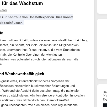
t für das Wachstum
 News
e zur Kontrolle von Rohstoffexporten. Dies könnte
it beeinflussen.
ie
nen mutigen Schritt, indem sie eine neue staatliche Einrichtung
htet, ein Schritt, der viele, einschließlich Mitglieder von
m, überrascht hat. Diese Initiative, die vom Staatsfonds
f ab, die Kontrolle über einen der wichtigsten
ärfen, was potenziell sowohl die nationalen als auch die
e.
nd Wettbewerbsfähigkeit
ignalisiertes, interventionistischeres Vorgehen der
Bedenken hinsichtlich bürokratischer Belastungen und
ft. Während die Absicht darin bestehen mag, die nationalen
Ba
ise zu stabilisieren, könnten strengere Kontrollen Innovation
Pü
Er
 ersticken, was letztendlich den Shareholder-Wert
en genau beobachten, wie sich dieses neue regulatorische