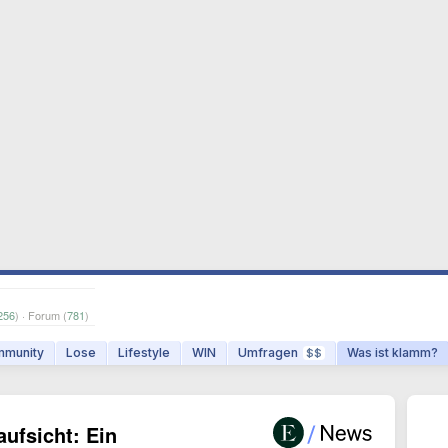
256
) · Forum (
781
)
munity
Lose
Lifestyle
WIN
Umfragen
Was ist klamm?
$$
ufsicht: Ein