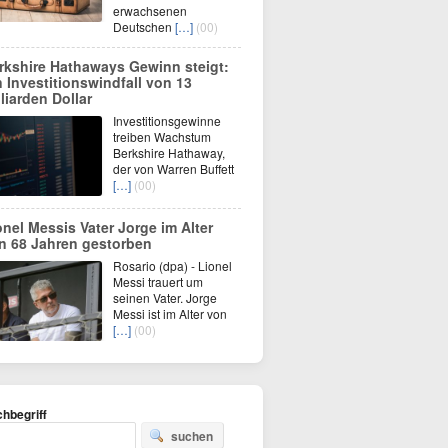
erwachsenen
Deutschen
[…]
(00)
rkshire Hathaways Gewinn steigt:
n Investitionswindfall von 13
lliarden Dollar
Investitionsgewinne
treiben Wachstum
Berkshire Hathaway,
der von Warren Buffett
[…]
(00)
onel Messis Vater Jorge im Alter
n 68 Jahren gestorben
Rosario (dpa) - Lionel
Messi trauert um
seinen Vater. Jorge
Messi ist im Alter von
[…]
(00)
hbegriff
suchen