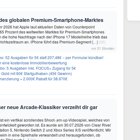
 des globalen Premium-Smartphone-Marktes
hr 2026 hat Apple laut aktuellen Daten von Counterpoint
 65 Prozent des weltweiten Marktes für Premium-Smartphones
em die hohe Nachfrage nach der iPhone 17 Modellreihe trieb das
ichtszeitraum an. iPhone führt das Premium-Segment
[…]
(00)
vor 21 Stunden
o: 52 Ausgaben für 5€ statt 207,48€ – per Formular kündbar!
r eine kostenlose Immobilienbewertung
: 5 Ausgaben inkl. FOCUS+ Zugang für 5€
e Gold mit 60€ Startguthaben (45€ Gewinn)
nanzierung + 2.000€ Rabatt für 38.970€
er neue Arcade-Klassiker verzeiht dir gar
ist ein vertikal scrollendes Shoot-‚em-up-Videospiel, welches von
. entwickelt geworden ist. Es wurde am 30.07.2026 von Clear River
ation 5, Nintendo Switch 2 und Xbox Series X/S veröffentlicht. Wir
eim in eine Spielhalle verwandelt und herausgefunden, ob
de-Titel auch
[…]
(00)