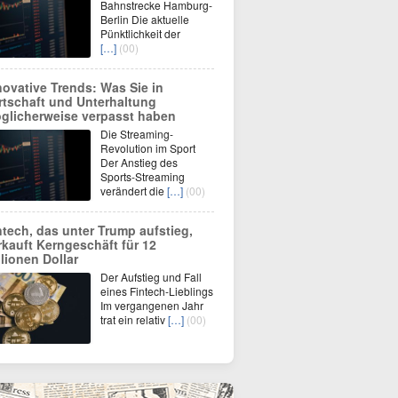
Bahnstrecke Hamburg-
Berlin Die aktuelle
Pünktlichkeit der
[…]
(00)
novative Trends: Was Sie in
rtschaft und Unterhaltung
glicherweise verpasst haben
Die Streaming-
Revolution im Sport
Der Anstieg des
Sports-Streaming
verändert die
[…]
(00)
ntech, das unter Trump aufstieg,
rkauft Kerngeschäft für 12
llionen Dollar
Der Aufstieg und Fall
eines Fintech-Lieblings
Im vergangenen Jahr
trat ein relativ
[…]
(00)