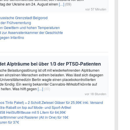
tag der Ukraine am 24. August einen
[…]
(09)
vor 57 Minuten
f russische Grenzstadt Belgorod
 der Frühverrentung
en Gewittern und hohen Temperaturen
 zur Asservatenkammer der Geschichte
gegen Infantino
et Alpträume bei über 1/3 der PTSD-Patienten
sche Belastungsstörung ist oft mit wiederkehrenden Alpträumen
den einzelnen Menschen extrem belasten. Was lässt sich dagegen
 Universitätsmedizin Berlin wagte einen placebokontrollierten
e fündig: Ein wenig bekannter Cannabis-Wirkstoff könnte auf
helfen. Was hilft gegen
[…]
(00)
vor 18 Stunden
os Tinto Paket) + 2 Schott Zwiesel Gläser für 25,99€ inkl. Versand
ra-Rabatt on top auf Mode- und Sport-Artikel
8 Heißluftfritteuse mit 5 Litern für 64,99€
 Barttrimmer und Rasierer (All in One) für 16€
uren für 37€