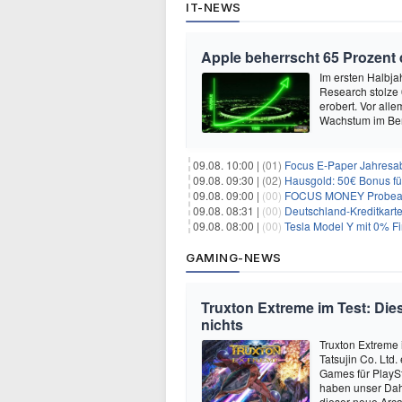
IT-NEWS
Apple beherrscht 65 Prozent
Im ersten Halbja
Research stolze
erobert. Vor all
Wachstum im Ber
09.08. 10:00 |
(01)
Focus E-Paper Jahresab
09.08. 09:30 |
(02)
Hausgold: 50€ Bonus fü
09.08. 09:00 |
(00)
FOCUS MONEY Probeabo
09.08. 08:31 |
(00)
Deutschland-Kreditkart
09.08. 08:00 |
(00)
Tesla Model Y mit 0% Fi
GAMING-NEWS
Truxton Extreme im Test: Dies
nichts
Truxton Extreme 
Tatsujin Co. Ltd
Games für PlaySt
haben unser Dah
dieser neue Arca