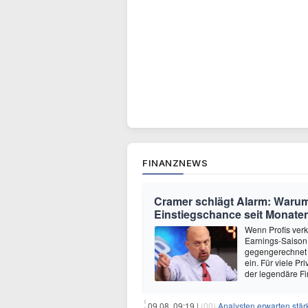
FINANZNEWS
Cramer schlägt Alarm: Warum
Einstiegschance seit Monaten
Wenn Profis verk
Earnings-Saison 
gegengerechnet 
ein. Für viele P
der legendäre Fi
09.08. 09:19 |
(00)
Analysten erwarten stär