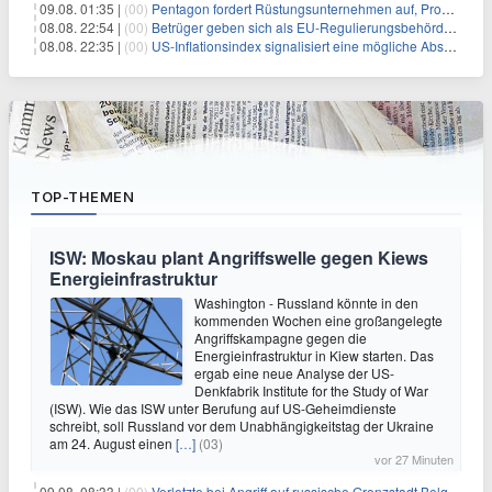
09.08. 01:35 |
(00)
Pentagon fordert Rüstungsunternehmen auf, Produktion angesichts eskalierender globaler Spannungen zu steigern
08.08. 22:54 |
(00)
Betrüger geben sich als EU-Regulierungsbehörden aus, um Krypto-Nutzer nach MiCA-Deadline ins Visier zu nehmen
08.08. 22:35 |
(00)
US-Inflationsindex signalisiert eine mögliche Abschwächung der Inflationsdruck
TOP-THEMEN
ISW: Moskau plant Angriffswelle gegen Kiews
Energieinfrastruktur
Washington - Russland könnte in den
kommenden Wochen eine großangelegte
Angriffskampagne gegen die
Energieinfrastruktur in Kiew starten. Das
ergab eine neue Analyse der US-
Denkfabrik Institute for the Study of War
(ISW). Wie das ISW unter Berufung auf US-Geheimdienste
schreibt, soll Russland vor dem Unabhängigkeitstag der Ukraine
am 24. August einen
[…]
(03)
vor 27 Minuten
09.08. 08:33 |
(00)
Verletzte bei Angriff auf russische Grenzstadt Belgorod