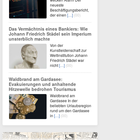
neueste
Beschäftigungsbericht,
der einen
[…]
(00)
Das Vermächtnis eines Bankiers: Wie
Johann Friedrich Städel sein Imperium
unsterblich machte
Von der
Kunstleidenschaft zur
Weltinstitution Johann
Friedrich Städel war
nicht
[…]
(00)
Waldbrand am Gardasee:
Evakuierungen und anhaltende
Hitzewelle bedrohen Tourismus
Waldbrand am
Gardasee In der
beliebten Urlaubsregion
rund um den Gardasee
in
[…]
(00)