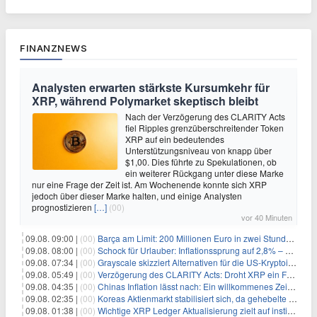
FINANZNEWS
Analysten erwarten stärkste Kursumkehr für
XRP, während Polymarket skeptisch bleibt
Nach der Verzögerung des CLARITY Acts
fiel Ripples grenzüberschreitender Token
XRP auf ein bedeutendes
Unterstützungsniveau von knapp über
$1,00. Dies führte zu Spekulationen, ob
ein weiterer Rückgang unter diese Marke
nur eine Frage der Zeit ist. Am Wochenende konnte sich XRP
jedoch über dieser Marke halten, und einige Analysten
prognostizieren
[…]
(00)
vor 40 Minuten
09.08. 09:00 |
(00)
Barça am Limit: 200 Millionen Euro in zwei Stunden – warum dieser Schuldentrip hochgefährlich wird
09.08. 08:00 |
(00)
Schock für Urlauber: Inflationssprung auf 2,8% – Diese Preise explodieren jetzt
09.08. 07:34 |
(00)
Grayscale skizziert Alternativen für die US-Kryptoindustrie ohne CLARITY Act
09.08. 05:49 |
(00)
Verzögerung des CLARITY Acts: Droht XRP ein Fall unter die $1-Marke?
09.08. 04:35 |
(00)
Chinas Inflation lässt nach: Ein willkommenes Zeichen für Investoren angesichts der Folgen des Öl-Schocks
09.08. 02:35 |
(00)
Koreas Aktienmarkt stabilisiert sich, da gehebelte Positionen abgebaut werden
09.08. 01:38 |
(00)
Wichtige XRP Ledger Aktualisierung zielt auf institutionelle Akzeptanz ab