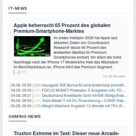
IT-NEWS
Apple beherrscht 65 Prozent des globalen
Premium-Smartphone-Marktes
Im ersten Halbjahr 2026 hat Apple laut
aktuellen Daten von Counterpoint
Research stolze 65 Prozent des
weltweiten Marktes für Premium-
Smartphones erobert. Vor allem die hohe
Nachfrage nach der iPhone 17 Modellreihe trieb das Wachstum
im Berichtszeitraum an. iPhone führt das Premium-Segment
[…]
(00)
vor 20 Stunden
09.08. 09:30 |
(02)
Hausgold: 50€ Bonus für eine kostenlose Immobilienbewertung
09.08. 09:00 |
(00)
FOCUS MONEY Probeabo: 5 Ausgaben inkl. FOCUS+ Zugang für 5€
09.08. 08:31 |
(00)
Deutschland-Kreditkarte Gold mit 60€ Startguthaben (45€ Gewinn)
09.08. 08:00 |
(00)
Tesla Model Y mit 0% Finanzierung + 2.000€ Rabatt für 38.970€
09.08. 06:00 |
(12)
Weight Watchers Angebot: 12 Monate mit 75% Rabatt ab 6,25€/Monat
GAMING-NEWS
Truxton Extreme im Test: Dieser neue Arcade-