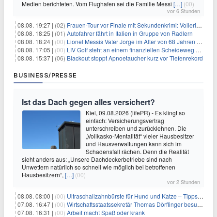
Medien berichteten. Vom Flughafen sei die Familie Messi
[…]
(00)
vor 6 Stunden
08.08. 19:27 |
(02)
Frauen-Tour vor Finale mit Sekundenkrimi: Vollering in Gelb
08.08. 18:25 |
(01)
Autofahrer fährt in Italien in Gruppe von Radlern
08.08. 18:24 |
(00)
Lionel Messis Vater Jorge im Alter von 68 Jahren gestorben
08.08. 17:05 |
(00)
LIV Golf steht an einem finanziellen Scheideweg auf der Suche nach neuen Investitionen
08.08. 15:37 |
(06)
Blackout stoppt Apnoetaucher kurz vor Tiefenrekord
BUSINESS/PRESSE
Ist das Dach gegen alles versichert?
Kiel, 09.08.2026 (lifePR) - Es klingt so
einfach: Versicherungsvertrag
unterschreiben und zurücklehnen. Die
„Vollkasko-Mentalität“ vieler Hausbesitzer
und Hausverwaltungen kann sich im
Schadensfall rächen. Denn die Realität
sieht anders aus: „Unsere Dachdeckerbetriebe sind nach
Unwettern natürlich so schnell wie möglich bei betroffenen
Hausbesitzern“,
[…]
(00)
vor 2 Stunden
08.08. 08:00 |
(00)
Ultraschallzahnbürste für Hund und Katze – Tipps zur erfolgreichen Eingewöhnung
07.08. 16:47 |
(00)
Wirtschaftsstaatssekretär Thomas Dörflinger besucht Handwerksbetrieb im Kammerbezirk Freiburg
07.08. 16:31 |
(00)
Arbeit macht Spaß oder krank