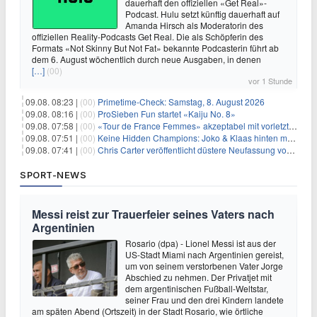
dauerhaft den offiziellen «Get Real»-
Podcast. Hulu setzt künftig dauerhaft auf
Amanda Hirsch als Moderatorin des
offiziellen Reality-Podcasts Get Real. Die als Schöpferin des
Formats «Not Skinny But Not Fat» bekannte Podcasterin führt ab
dem 6. August wöchentlich durch neue Ausgaben, in denen
[…]
(00)
vor 1 Stunde
09.08. 08:23 |
(00)
Primetime-Check: Samstag, 8. August 2026
09.08. 08:16 |
(00)
ProSieben Fun startet «Kaiju No. 8»
09.08. 07:58 |
(00)
«Tour de France Femmes» akzeptabel mit vorletzter Etappe
09.08. 07:51 |
(00)
Keine Hidden Champions: Joko & Klaas hinten mit Best-Of
09.08. 07:41 |
(00)
Chris Carter veröffentlicht düstere Neufassung von «Akte X: Jenseits der Wahrheit»
SPORT-NEWS
Messi reist zur Trauerfeier seines Vaters nach
Argentinien
Rosario (dpa) - Lionel Messi ist aus der
US-Stadt Miami nach Argentinien gereist,
um von seinem verstorbenen Vater Jorge
Abschied zu nehmen. Der Privatjet mit
dem argentinischen Fußball-Weltstar,
seiner Frau und den drei Kindern landete
am späten Abend (Ortszeit) in der Stadt Rosario, wie örtliche