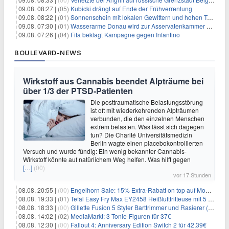
09.08. 08:27 |
(05)
Kubicki drängt auf Ende der Frühverrentung
09.08. 08:22 |
(01)
Sonnenschein mit lokalen Gewittern und hohen Temperaturen
09.08. 07:30 |
(01)
Wasserarme Donau wird zur Asservatenkammer der Geschichte
09.08. 07:26 |
(04)
Fifa beklagt Kampagne gegen Infantino
BOULEVARD-NEWS
Wirkstoff aus Cannabis beendet Alpträume bei
über 1/3 der PTSD-Patienten
Die posttraumatische Belastungsstörung
ist oft mit wiederkehrenden Alpträumen
verbunden, die den einzelnen Menschen
extrem belasten. Was lässt sich dagegen
tun? Die Charité Universitätsmedizin
Berlin wagte einen placebokontrollierten
Versuch und wurde fündig: Ein wenig bekannter Cannabis-
Wirkstoff könnte auf natürlichem Weg helfen. Was hilft gegen
[…]
(00)
vor 17 Stunden
08.08. 20:55 |
(00)
Engelhorn Sale: 15% Extra-Rabatt on top auf Mode- und Sport-Artikel
08.08. 19:33 |
(01)
Tefal Easy Fry Max EY2458 Heißluftfritteuse mit 5 Litern für 64,99€
08.08. 18:33 |
(00)
Gillette Fusion 5 Styler Barttrimmer und Rasierer (All in One) für 16€
08.08. 14:02 |
(02)
MediaMarkt: 3 Tonie-Figuren für 37€
08.08. 12:30 |
(00)
Fallout 4: Anniversary Edition Switch 2 für 42,39€