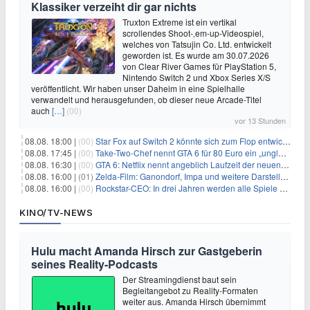
Klassiker verzeiht dir gar nichts
Truxton Extreme ist ein vertikal
scrollendes Shoot-‚em-up-Videospiel,
welches von Tatsujin Co. Ltd. entwickelt
geworden ist. Es wurde am 30.07.2026
von Clear River Games für PlayStation 5,
Nintendo Switch 2 und Xbox Series X/S
veröffentlicht. Wir haben unser Daheim in eine Spielhalle
verwandelt und herausgefunden, ob dieser neue Arcade-Titel
auch
[…]
(00)
vor 13 Stunden
08.08. 18:00 |
(00)
Star Fox auf Switch 2 könnte sich zum Flop entwickeln
08.08. 17:45 |
(00)
Take-Two-Chef nennt GTA 6 für 80 Euro ein „unglaubliches Schnäppchen“
08.08. 16:30 |
(00)
GTA 6: Netflix nennt angeblich Laufzeit der neuen Gameplay-Präsentation
08.08. 16:00 |
(01)
Zelda-Film: Ganondorf, Impa und weitere Darsteller sollen feststehen
08.08. 16:00 |
(00)
Rockstar-CEO: In drei Jahren werden alle Spiele gestreamt
KINO/TV-NEWS
Hulu macht Amanda Hirsch zur Gastgeberin
seines Reality-Podcasts
Der Streamingdienst baut sein
Begleitangebot zu Reality-Formaten
weiter aus. Amanda Hirsch übernimmt