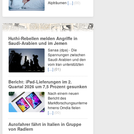
Alpträumen
[…]
(00)
Huthi-Rebellen melden Angriffe in
Saudi-Arabien und im Jemen
Sanaa (dpa) - Die
Spannungen zwischen
Saudi-Arabien und den
vom Iran unterstützten
[…]
(01)
Bericht: iPad-Lieferungen im 2.
Quartal 2026 um 7,5 Prozent gesunken
Nach einem neuen
Bericht des
Marktforschungsunterne
hmens Omdia fielen
[…]
(00)
Autofahrer fährt in Italien in Gruppe
von Radlern