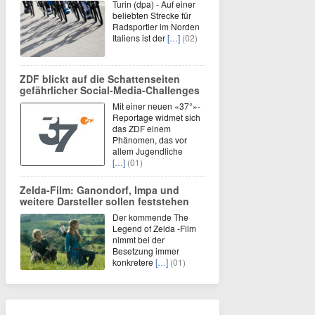
Turin (dpa) - Auf einer
beliebten Strecke für
Radsportler im Norden
Italiens ist der
[…]
(02)
ZDF blickt auf die Schattenseiten
gefährlicher Social-Media-Challenges
Mit einer neuen «37°»-
Reportage widmet sich
das ZDF einem
Phänomen, das vor
allem Jugendliche
[…]
(01)
Zelda-Film: Ganondorf, Impa und
weitere Darsteller sollen feststehen
Der kommende The
Legend of Zelda -Film
nimmt bei der
Besetzung immer
konkretere
[…]
(01)