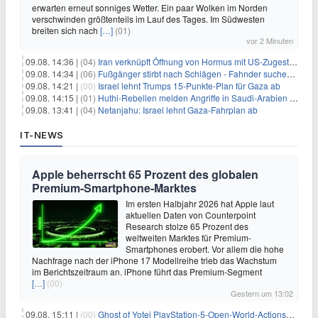
erwarten erneut sonniges Wetter. Ein paar Wolken im Norden
verschwinden größtenteils im Lauf des Tages. Im Südwesten
breiten sich nach
[…]
(01)
vor 2 Minuten
09.08. 14:36 |
(04)
Iran verknüpft Öffnung von Hormus mit US-Zugeständnissen
09.08. 14:34 |
(06)
Fußgänger stirbt nach Schlägen - Fahnder suchen Autofahrer
09.08. 14:21 |
(00)
Israel lehnt Trumps 15-Punkte-Plan für Gaza ab
09.08. 14:15 |
(01)
Huthi-Rebellen melden Angriffe in Saudi-Arabien und im Jemen
09.08. 13:41 |
(04)
Netanjahu: Israel lehnt Gaza-Fahrplan ab
IT-NEWS
Apple beherrscht 65 Prozent des globalen
Premium-Smartphone-Marktes
Im ersten Halbjahr 2026 hat Apple laut
aktuellen Daten von Counterpoint
Research stolze 65 Prozent des
weltweiten Marktes für Premium-
Smartphones erobert. Vor allem die hohe
Nachfrage nach der iPhone 17 Modellreihe trieb das Wachstum
im Berichtszeitraum an. iPhone führt das Premium-Segment
[…]
(00)
Gestern um 13:02
09.08. 15:11 |
(00)
Ghost of Yotei PlayStation-5-Open-World-Actionspiel für 55,65€