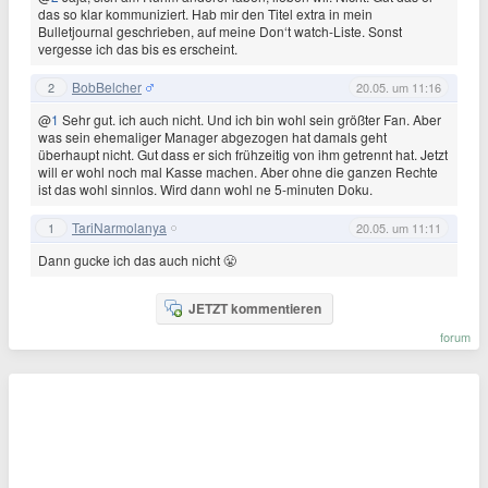
das so klar kommuniziert. Hab mir den Titel extra in mein
Bulletjournal geschrieben, auf meine Don‘t watch-Liste. Sonst
vergesse ich das bis es erscheint.
BobBelcher
2
20.05. um 11:16
@
1
Sehr gut. ich auch nicht. Und ich bin wohl sein größter Fan. Aber
was sein ehemaliger Manager abgezogen hat damals geht
überhaupt nicht. Gut dass er sich frühzeitig von ihm getrennt hat. Jetzt
will er wohl noch mal Kasse machen. Aber ohne die ganzen Rechte
ist das wohl sinnlos. Wird dann wohl ne 5-minuten Doku.
TariNarmolanya
1
20.05. um 11:11
Dann gucke ich das auch nicht 😤
JETZT kommentieren
forum