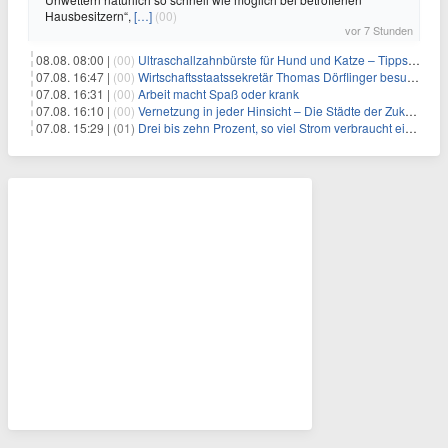
Hausbesitzern“,
[…]
(00)
vor 7 Stunden
08.08. 08:00 |
(00)
Ultraschallzahnbürste für Hund und Katze – Tipps zur erfolgreichen Eingewöhnung
07.08. 16:47 |
(00)
Wirtschaftsstaatssekretär Thomas Dörflinger besucht Handwerksbetrieb im Kammerbezirk Freiburg
07.08. 16:31 |
(00)
Arbeit macht Spaß oder krank
07.08. 16:10 |
(00)
Vernetzung in jeder Hinsicht – Die Städte der Zukunft sind grün-blau
07.08. 15:29 |
(01)
Drei bis zehn Prozent, so viel Strom verbraucht ein Aufzug im Gebäude