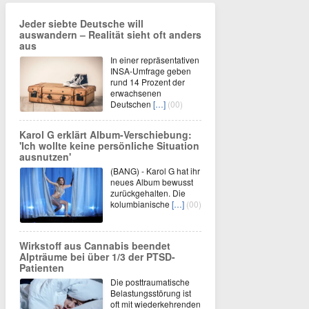
Jeder siebte Deutsche will
auswandern – Realität sieht oft anders
aus
In einer repräsentativen
INSA-Umfrage geben
rund 14 Prozent der
erwachsenen
Deutschen
[…]
(00)
Karol G erklärt Album-Verschiebung:
'Ich wollte keine persönliche Situation
ausnutzen'
(BANG) - Karol G hat ihr
neues Album bewusst
zurückgehalten. Die
kolumbianische
[…]
(00)
Wirkstoff aus Cannabis beendet
Alpträume bei über 1/3 der PTSD-
Patienten
Die posttraumatische
Belastungsstörung ist
oft mit wiederkehrenden