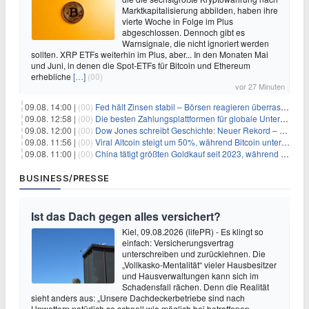
Marktkapitalisierung abbilden, haben ihre
vierte Woche in Folge im Plus
abgeschlossen. Dennoch gibt es
Warnsignale, die nicht ignoriert werden
sollten. XRP ETFs weiterhin im Plus, aber... In den Monaten Mai
und Juni, in denen die Spot-ETFs für Bitcoin und Ethereum
erhebliche
[…]
(00)
vor 27 Minuten
09.08. 14:00 |
(00)
Fed hält Zinsen stabil – Börsen reagieren überraschend volatil
09.08. 12:58 |
(00)
Die besten Zahlungsplattformen für globale Unternehmen im Jahr 2026
09.08. 12:00 |
(00)
Dow Jones schreibt Geschichte: Neuer Rekord – und Amazon knackt die nächste Billionen-Marke
09.08. 11:56 |
(00)
Viral Altcoin steigt um 50%, während Bitcoin unter $65.000 fällt
09.08. 11:00 |
(00)
China tätigt größten Goldkauf seit 2023, während Goldpreis um 8% steigt
BUSINESS/PRESSE
Ist das Dach gegen alles versichert?
Kiel, 09.08.2026 (lifePR) - Es klingt so
einfach: Versicherungsvertrag
unterschreiben und zurücklehnen. Die
„Vollkasko-Mentalität“ vieler Hausbesitzer
und Hausverwaltungen kann sich im
Schadensfall rächen. Denn die Realität
sieht anders aus: „Unsere Dachdeckerbetriebe sind nach
Unwettern natürlich so schnell wie möglich bei betroffenen