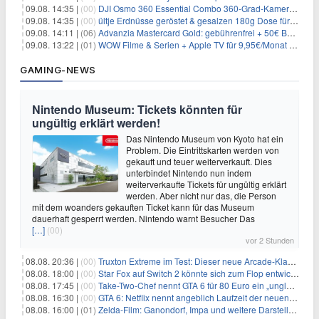
09.08. 14:35 |
(00)
DJI Osmo 360 Essential Combo 360-Grad-Kamera für 375€
09.08. 14:35 |
(00)
ültje Erdnüsse geröstet & gesalzen 180g Dose für 1,52€ im Spar-Abo
09.08. 14:11 |
(06)
Advanzia Mastercard Gold: gebührenfrei + 50€ Bonus* + gratis Reiseversicherung
09.08. 13:22 |
(01)
WOW Filme & Serien + Apple TV für 9,95€/Monat // Alles von WOW (Filme, Serien, Live-Sport) für 34,97€/Monat
GAMING-NEWS
Nintendo Museum: Tickets könnten für
ungültig erklärt werden!
Das Nintendo Museum von Kyoto hat ein
Problem. Die Eintrittskarten werden von
gekauft und teuer weiterverkauft. Dies
unterbindet Nintendo nun indem
weiterverkaufte Tickets für ungültig erklärt
werden. Aber nicht nur das, die Person
mit dem woanders gekauften Ticket kann für das Museum
dauerhaft gesperrt werden. Nintendo warnt Besucher Das
[…]
(00)
vor 2 Stunden
08.08. 20:36 |
(00)
Truxton Extreme im Test: Dieser neue Arcade-Klassiker verzeiht dir gar nichts
08.08. 18:00 |
(00)
Star Fox auf Switch 2 könnte sich zum Flop entwickeln
08.08. 17:45 |
(00)
Take-Two-Chef nennt GTA 6 für 80 Euro ein „unglaubliches Schnäppchen“
08.08. 16:30 |
(00)
GTA 6: Netflix nennt angeblich Laufzeit der neuen Gameplay-Präsentation
08.08. 16:00 |
(01)
Zelda-Film: Ganondorf, Impa und weitere Darsteller sollen feststehen