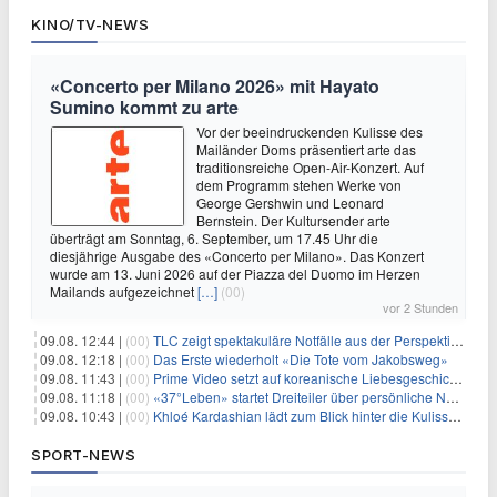
KINO/TV-NEWS
«Concerto per Milano 2026» mit Hayato
Sumino kommt zu arte
Vor der beeindruckenden Kulisse des
Mailänder Doms präsentiert arte das
traditionsreiche Open-Air-Konzert. Auf
dem Programm stehen Werke von
George Gershwin und Leonard
Bernstein. Der Kultursender arte
überträgt am Sonntag, 6. September, um 17.45 Uhr die
diesjährige Ausgabe des «Concerto per Milano». Das Konzert
wurde am 13. Juni 2026 auf der Piazza del Duomo im Herzen
Mailands aufgezeichnet
[…]
(00)
vor 2 Stunden
09.08. 12:44 |
(00)
TLC zeigt spektakuläre Notfälle aus der Perspektive der Patienten
09.08. 12:18 |
(00)
Das Erste wiederholt «Die Tote vom Jakobsweg»
09.08. 11:43 |
(00)
Prime Video setzt auf koreanische Liebesgeschichte
09.08. 11:18 |
(00)
«37°Leben» startet Dreiteiler über persönliche Neuanfänge
09.08. 10:43 |
(00)
Khloé Kardashian lädt zum Blick hinter die Kulissen ihres Freundeskreises
SPORT-NEWS