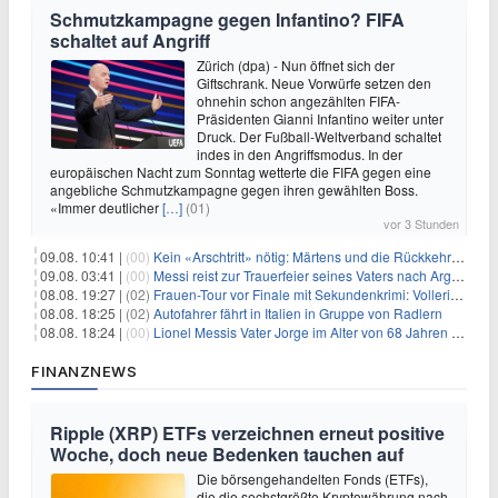
Schmutzkampagne gegen Infantino? FIFA
schaltet auf Angriff
Zürich (dpa) - Nun öffnet sich der
Giftschrank. Neue Vorwürfe setzen den
ohnehin schon angezählten FIFA-
Präsidenten Gianni Infantino weiter unter
Druck. Der Fußball-Weltverband schaltet
indes in den Angriffsmodus. In der
europäischen Nacht zum Sonntag wetterte die FIFA gegen eine
angebliche Schmutzkampagne gegen ihren gewählten Boss.
«Immer deutlicher
[…]
(01)
vor 3 Stunden
09.08. 10:41 |
(00)
Kein «Arschtritt» nötig: Märtens und die Rückkehr nach Paris
09.08. 03:41 |
(00)
Messi reist zur Trauerfeier seines Vaters nach Argentinien
08.08. 19:27 |
(02)
Frauen-Tour vor Finale mit Sekundenkrimi: Vollering in Gelb
08.08. 18:25 |
(02)
Autofahrer fährt in Italien in Gruppe von Radlern
08.08. 18:24 |
(00)
Lionel Messis Vater Jorge im Alter von 68 Jahren gestorben
FINANZNEWS
Ripple (XRP) ETFs verzeichnen erneut positive
Woche, doch neue Bedenken tauchen auf
Die börsengehandelten Fonds (ETFs),
die die sechstgrößte Kryptowährung nach