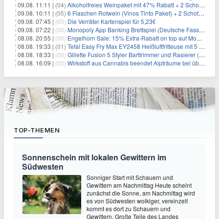
09.08. 11:11 |
(04)
Alkoholfreies Weinpaket mit 47% Rabatt + 2 Schott Zwiesel Gläser GRATIS für 29,99€
09.08. 10:11 |
(05)
6 Flaschen Rotwein (Vinos Tinto Paket) + 2 Schott Zwiesel Gläser für 25,99€ inkl. Versand
09.08. 07:45 |
(00)
Die Verräter Kartenspiel für 5,23€
09.08. 07:22 |
(00)
Monopoly App Banking Brettspiel (Deutsche Fassung) für 9,84€
08.08. 20:55 |
(00)
Engelhorn Sale: 15% Extra-Rabatt on top auf Mode- und Sport-Artikel
08.08. 19:33 |
(01)
Tefal Easy Fry Max EY2458 Heißluftfritteuse mit 5 Litern für 64,99€
08.08. 18:33 |
(00)
Gillette Fusion 5 Styler Barttrimmer und Rasierer (All in One) für 16€
08.08. 16:09 |
(00)
Wirkstoff aus Cannabis beendet Alpträume bei über 1/3 der PTSD-Patienten
TOP-THEMEN
Sonnenschein mit lokalen Gewittern im
Südwesten
Sonniger Start mit Schauern und
Gewittern am Nachmittag Heute scheint
zunächst die Sonne, am Nachmittag wird
es von Südwesten wolkiger, vereinzelt
kommt es dort zu Schauern und
Gewittern. Große Teile des Landes