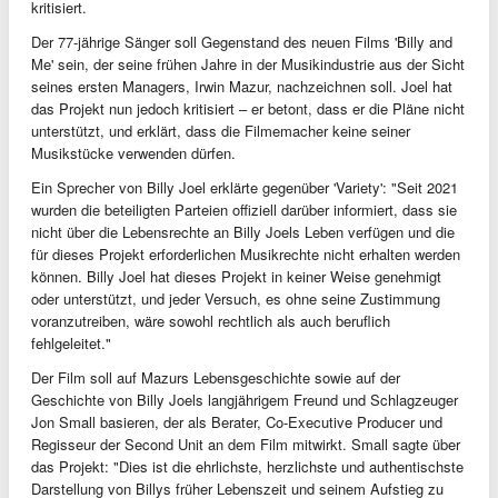
kritisiert.
Der 77-jährige Sänger soll Gegenstand des neuen Films 'Billy and
Me' sein, der seine frühen Jahre in der Musikindustrie aus der Sicht
seines ersten Managers, Irwin Mazur, nachzeichnen soll. Joel hat
das Projekt nun jedoch kritisiert – er betont, dass er die Pläne nicht
unterstützt, und erklärt, dass die Filmemacher keine seiner
Musikstücke verwenden dürfen.
Ein Sprecher von Billy Joel erklärte gegenüber 'Variety': "Seit 2021
wurden die beteiligten Parteien offiziell darüber informiert, dass sie
nicht über die Lebensrechte an Billy Joels Leben verfügen und die
für dieses Projekt erforderlichen Musikrechte nicht erhalten werden
können. Billy Joel hat dieses Projekt in keiner Weise genehmigt
oder unterstützt, und jeder Versuch, es ohne seine Zustimmung
voranzutreiben, wäre sowohl rechtlich als auch beruflich
fehlgeleitet."
Der Film soll auf Mazurs Lebensgeschichte sowie auf der
Geschichte von Billy Joels langjährigem Freund und Schlagzeuger
Jon Small basieren, der als Berater, Co-Executive Producer und
Regisseur der Second Unit an dem Film mitwirkt. Small sagte über
das Projekt: "Dies ist die ehrlichste, herzlichste und authentischste
Darstellung von Billys früher Lebenszeit und seinem Aufstieg zu