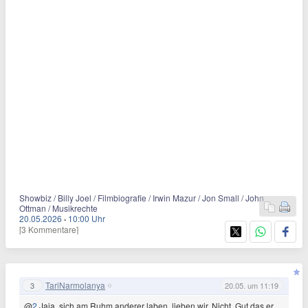
Showbiz / Billy Joel / Filmbiografie / Irwin Mazur / Jon Small / John
Ottman / Musikrechte
20.05.2026
·
10:00 Uhr
[3 Kommentare]
TariNarmolanya
3
20.05. um 11:19
@
2
Jaja, sich am Ruhm anderer laben, lieben wir. Nicht. Gut das er