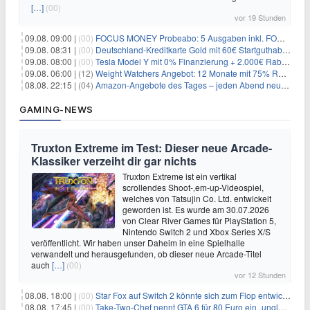
[…]
(00)
vor 19 Stunden
09.08. 09:00 |
(00)
FOCUS MONEY Probeabo: 5 Ausgaben inkl. FOCUS+ Zugang für 5€
09.08. 08:31 |
(00)
Deutschland-Kreditkarte Gold mit 60€ Startguthaben (45€ Gewinn)
09.08. 08:00 |
(00)
Tesla Model Y mit 0% Finanzierung + 2.000€ Rabatt für 38.970€
09.08. 06:00 |
(12)
Weight Watchers Angebot: 12 Monate mit 75% Rabatt ab 6,25€/Monat
08.08. 22:15 |
(04)
Amazon-Angebote des Tages – jeden Abend neue Deals zum Stöbern
GAMING-NEWS
Truxton Extreme im Test: Dieser neue Arcade-
Klassiker verzeiht dir gar nichts
Truxton Extreme ist ein vertikal
scrollendes Shoot-‚em-up-Videospiel,
welches von Tatsujin Co. Ltd. entwickelt
geworden ist. Es wurde am 30.07.2026
von Clear River Games für PlayStation 5,
Nintendo Switch 2 und Xbox Series X/S
veröffentlicht. Wir haben unser Daheim in eine Spielhalle
verwandelt und herausgefunden, ob dieser neue Arcade-Titel
auch
[…]
(00)
vor 12 Stunden
08.08. 18:00 |
(00)
Star Fox auf Switch 2 könnte sich zum Flop entwickeln
08.08. 17:45 |
(00)
Take-Two-Chef nennt GTA 6 für 80 Euro ein „unglaubliches Schnäppchen“