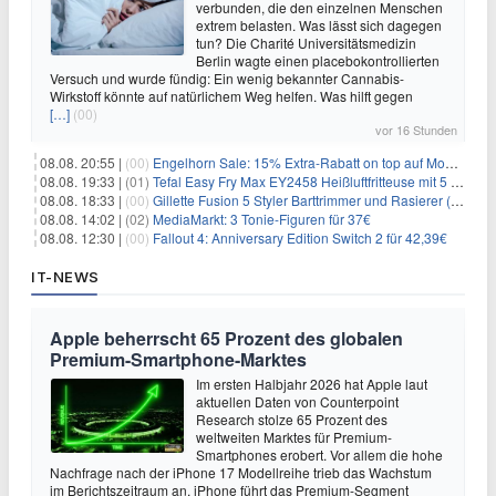
verbunden, die den einzelnen Menschen
extrem belasten. Was lässt sich dagegen
tun? Die Charité Universitätsmedizin
Berlin wagte einen placebokontrollierten
Versuch und wurde fündig: Ein wenig bekannter Cannabis-
Wirkstoff könnte auf natürlichem Weg helfen. Was hilft gegen
[…]
(00)
vor 16 Stunden
08.08. 20:55 |
(00)
Engelhorn Sale: 15% Extra-Rabatt on top auf Mode- und Sport-Artikel
08.08. 19:33 |
(01)
Tefal Easy Fry Max EY2458 Heißluftfritteuse mit 5 Litern für 64,99€
08.08. 18:33 |
(00)
Gillette Fusion 5 Styler Barttrimmer und Rasierer (All in One) für 16€
08.08. 14:02 |
(02)
MediaMarkt: 3 Tonie-Figuren für 37€
08.08. 12:30 |
(00)
Fallout 4: Anniversary Edition Switch 2 für 42,39€
IT-NEWS
Apple beherrscht 65 Prozent des globalen
Premium-Smartphone-Marktes
Im ersten Halbjahr 2026 hat Apple laut
aktuellen Daten von Counterpoint
Research stolze 65 Prozent des
weltweiten Marktes für Premium-
Smartphones erobert. Vor allem die hohe
Nachfrage nach der iPhone 17 Modellreihe trieb das Wachstum
im Berichtszeitraum an. iPhone führt das Premium-Segment