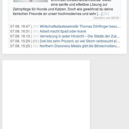
eine sanfte und effektive Lösung zur
Zahnpflege für Hunde und Katzen. Doch wie gewöhnst du deine
tierischen Freunde an unser hochmodernes und sehr
[…]
(00)
Gestern um 08:00
07.08. 16:47 |
(00)
Wirtschaftsstaatssekretär Thomas Dörflinger besucht Handwerksbetrieb im Kammerbezirk Freiburg
07.08. 16:31 |
(00)
Arbeit macht Spaß oder krank
07.08. 16:10 |
(00)
Vernetzung in jeder Hinsicht – Die Städte der Zukunft sind grün-blau
07.08. 15:29 |
(01)
Drei bis zehn Prozent, so viel Strom verbraucht ein Aufzug im Gebäude
07.08. 15:20 |
(00)
Northern Discovery Metals gibt die Börsennotierung an der Frankfurter Wertpapierbörse bekannt