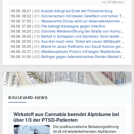
vor 29 Minuten
09.08. 08:27 |
(02)
Kubicki drängt auf Ende der Frühverrentung
09.08. 08:22 |
(01)
Sonnenschein mit lokalen Gewittern und hohen Temperaturen
09.08. 07:30 |
(00)
Wasserarme Donau wird zur Asservatenkammer der Geschichte
09.08. 07:26 |
(02)
Fifa beklagt Kampagne gegen Infantino
09.08. 06:20 |
(02)
Schnelle Wiedereröffnung der Straße von Hormus ungewiss
09.08. 06:00 |
(15)
Barfuß in Schlappen und Sandalen: Sind nackte Füße eklig?
09.08. 05:55 |
(04)
Aus drei mach viele: Türkei will neuen Militärpakt erweitern
09.08. 05:05 |
(01)
Brand im Jazan-Raffinerie von Saudi Aramco gelöscht: Auswirkungen auf die Energiemärkte
09.08. 02:37 |
(02)
Westkanadische Provinz ruft wegen Waldbränden Notstand aus
09.08. 01:00 |
(02)
Bofinger gegen österreichisches Renten-Modell für Schwerarbeiter
BOULEVARD-NEWS
Wirkstoff aus Cannabis beendet Alpträume bei
über 1/3 der PTSD-Patienten
Die posttraumatische Belastungsstörung
ist oft mit wiederkehrenden Alpträumen