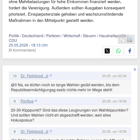
ohne Mehrbelastungen für hohe Einkommen finanziert werden,
fordert die Vereinigung. Außerdem sollten Ausgaben konsequent
priorisiert, Einsparpotenziale gehoben und wachstumsfördernde
Maßnahmen in den Mittelpunkt gestellt werden.
Politik / Deutschland / Parteien / Wirtschaft / Steuern / Haushaltspolitik /
CDU
20.05.2026
·
18:13 Uhr
[9 Kommentare]
Dr_Feelgood_Jr
10
20.05. um 20:34
@
9
Na, es dürfen noch so lange Wahlen geübt werden, bis dem
Republiksermächtigungsg esetz nichts mehr im Wege steht!
Pontius
9
20.05. um 19:59
20-30-Kipppunkt? Sind das diese Leugnungen von Wahlkippunkten?
Und sollten Wahlen nicht eh abgeschafft werden, weil alles
Hokuspokus?
Dr_Feelgood_Jr
8
20.05. um 19:56