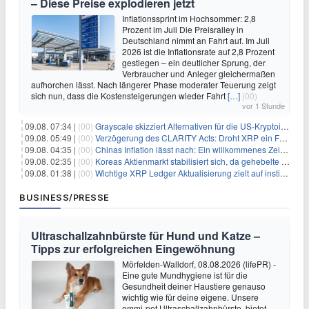
– Diese Preise explodieren jetzt
Inflationssprint im Hochsommer: 2,8
Prozent im Juli Die Preisralley in
Deutschland nimmt an Fahrt auf. Im Juli
2026 ist die Inflationsrate auf 2,8 Prozent
gestiegen – ein deutlicher Sprung, der
Verbraucher und Anleger gleichermaßen
aufhorchen lässt. Nach längerer Phase moderater Teuerung zeigt
sich nun, dass die Kostensteigerungen wieder Fahrt
[…]
(00)
vor 1 Stunde
09.08. 07:34 |
(00)
Grayscale skizziert Alternativen für die US-Kryptoindustrie ohne CLARITY Act
09.08. 05:49 |
(00)
Verzögerung des CLARITY Acts: Droht XRP ein Fall unter die $1-Marke?
09.08. 04:35 |
(00)
Chinas Inflation lässt nach: Ein willkommenes Zeichen für Investoren angesichts der Folgen des Öl-Schocks
09.08. 02:35 |
(00)
Koreas Aktienmarkt stabilisiert sich, da gehebelte Positionen abgebaut werden
09.08. 01:38 |
(00)
Wichtige XRP Ledger Aktualisierung zielt auf institutionelle Akzeptanz ab
BUSINESS/PRESSE
Ultraschallzahnbürste für Hund und Katze –
Tipps zur erfolgreichen Eingewöhnung
Mörfelden-Walldorf, 08.08.2026 (lifePR) -
Eine gute Mundhygiene ist für die
Gesundheit deiner Haustiere genauso
wichtig wie für deine eigene. Unsere
emmi-pet Ultraschallzahnbürste bietet