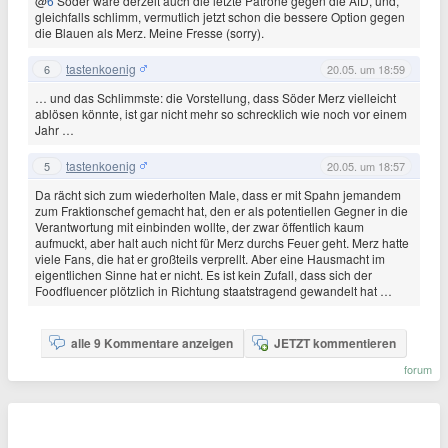
@
6
Söder wäre derzeit auch die letzte Patrone gegen die AfD, und,
gleichfalls schlimm, vermutlich jetzt schon die bessere Option gegen
die Blauen als Merz. Meine Fresse (sorry).
tastenkoenig
6
20.05. um 18:59
… und das Schlimmste: die Vorstellung, dass Söder Merz vielleicht
ablösen könnte, ist gar nicht mehr so schrecklich wie noch vor einem
Jahr …
tastenkoenig
5
20.05. um 18:57
Da rächt sich zum wiederholten Male, dass er mit Spahn jemandem
zum Fraktionschef gemacht hat, den er als potentiellen Gegner in die
Verantwortung mit einbinden wollte, der zwar öffentlich kaum
aufmuckt, aber halt auch nicht für Merz durchs Feuer geht. Merz hatte
viele Fans, die hat er großteils verprellt. Aber eine Hausmacht im
eigentlichen Sinne hat er nicht. Es ist kein Zufall, dass sich der
Foodfluencer plötzlich in Richtung staatstragend gewandelt hat …
alle 9 Kommentare anzeigen
JETZT kommentieren
forum