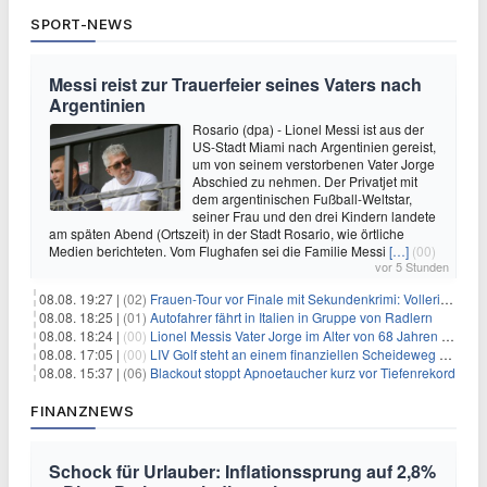
SPORT-NEWS
Messi reist zur Trauerfeier seines Vaters nach
Argentinien
Rosario (dpa) - Lionel Messi ist aus der
US-Stadt Miami nach Argentinien gereist,
um von seinem verstorbenen Vater Jorge
Abschied zu nehmen. Der Privatjet mit
dem argentinischen Fußball-Weltstar,
seiner Frau und den drei Kindern landete
am späten Abend (Ortszeit) in der Stadt Rosario, wie örtliche
Medien berichteten. Vom Flughafen sei die Familie Messi
[…]
(00)
vor 5 Stunden
08.08. 19:27 |
(02)
Frauen-Tour vor Finale mit Sekundenkrimi: Vollering in Gelb
08.08. 18:25 |
(01)
Autofahrer fährt in Italien in Gruppe von Radlern
08.08. 18:24 |
(00)
Lionel Messis Vater Jorge im Alter von 68 Jahren gestorben
08.08. 17:05 |
(00)
LIV Golf steht an einem finanziellen Scheideweg auf der Suche nach neuen Investitionen
08.08. 15:37 |
(06)
Blackout stoppt Apnoetaucher kurz vor Tiefenrekord
FINANZNEWS
Schock für Urlauber: Inflationssprung auf 2,8%