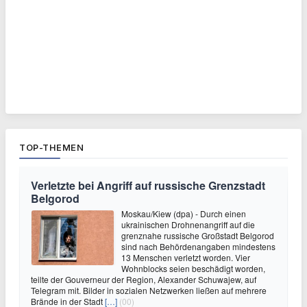
TOP-THEMEN
Verletzte bei Angriff auf russische Grenzstadt
Belgorod
Moskau/Kiew (dpa) - Durch einen
ukrainischen Drohnenangriff auf die
grenznahe russische Großstadt Belgorod
sind nach Behördenangaben mindestens
13 Menschen verletzt worden. Vier
Wohnblocks seien beschädigt worden,
teilte der Gouverneur der Region, Alexander Schuwajew, auf
Telegram mit. Bilder in sozialen Netzwerken ließen auf mehrere
Brände in der Stadt
[…]
(00)