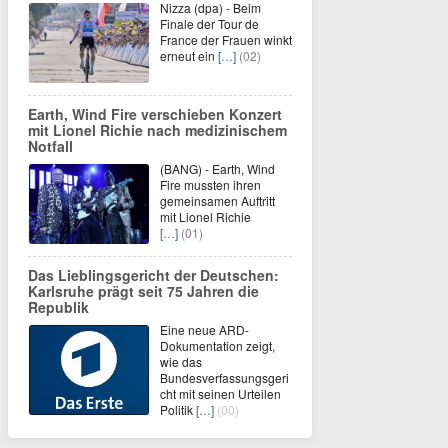
Nizza (dpa) - Beim
Finale der Tour de
France der Frauen winkt
erneut ein
[…]
(02)
Earth, Wind Fire verschieben Konzert
mit Lionel Richie nach medizinischem
Notfall
(BANG) - Earth, Wind
Fire mussten ihren
gemeinsamen Auftritt
mit Lionel Richie
[…]
(01)
Das Lieblingsgericht der Deutschen:
Karlsruhe prägt seit 75 Jahren die
Republik
Eine neue ARD-
Dokumentation zeigt,
wie das
Bundesverfassungsgeri
cht mit seinen Urteilen
Politik
[…]
(00)