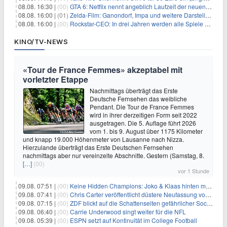
08.08. 16:30 |
(00)
GTA 6: Netflix nennt angeblich Laufzeit der neuen Gameplay-Präsentation
08.08. 16:00 |
(01)
Zelda-Film: Ganondorf, Impa und weitere Darsteller sollen feststehen
08.08. 16:00 |
(00)
Rockstar-CEO: In drei Jahren werden alle Spiele gestreamt
KINO/TV-NEWS
«Tour de France Femmes» akzeptabel mit
vorletzter Etappe
Nachmittags überträgt das Erste
Deutsche Fernsehen das weibliche
Pendant. Die Tour de France Femmes
wird in ihrer derzeitigen Form seit 2022
ausgetragen. Die 5. Auflage führt 2026
vom 1. bis 9. August über 1175 Kilometer
und knapp 19.000 Höhenmeter von Lausanne nach Nizza.
Hierzulande überträgt das Erste Deutschen Fernsehen
nachmittags aber nur vereinzelte Abschnitte. Gestern (Samstag, 8.
[…]
(00)
vor 1 Stunde
09.08. 07:51 |
(00)
Keine Hidden Champions: Joko & Klaas hinten mit Best-Of
09.08. 07:41 |
(00)
Chris Carter veröffentlicht düstere Neufassung von «Akte X: Jenseits der Wahrheit»
09.08. 07:15 |
(00)
ZDF blickt auf die Schattenseiten gefährlicher Social-Media-Challenges
09.08. 06:40 |
(00)
Carrie Underwood singt weiter für die NFL
09.08. 05:39 |
(00)
ESPN setzt auf Kontinuität im College Football