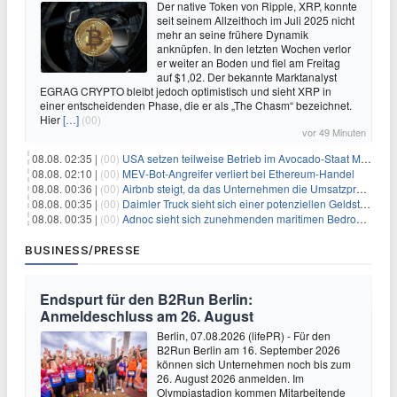
Der native Token von Ripple, XRP, konnte
seit seinem Allzeithoch im Juli 2025 nicht
mehr an seine frühere Dynamik
anknüpfen. In den letzten Wochen verlor
er weiter an Boden und fiel am Freitag
auf $1,02. Der bekannte Marktanalyst
EGRAG CRYPTO bleibt jedoch optimistisch und sieht XRP in
einer entscheidenden Phase, die er als „The Chasm“ bezeichnet.
Hier
[…]
(00)
vor 49 Minuten
08.08. 02:35 |
(00)
USA setzen teilweise Betrieb im Avocado-Staat Michoacán in Mexiko wieder in Gang
08.08. 02:10 |
(00)
MEV-Bot-Angreifer verliert bei Ethereum-Handel
08.08. 00:36 |
(00)
Airbnb steigt, da das Unternehmen die Umsatzprognose anhebt und starkes Wachstum signalisiert
08.08. 00:35 |
(00)
Daimler Truck sieht sich einer potenziellen Geldstrafe von 1 Milliarde Euro aufgrund von EU-Emissionsvorschriften gegenüber
08.08. 00:35 |
(00)
Adnoc sieht sich zunehmenden maritimen Bedrohungen angesichts regionaler Spannungen gegenüber
BUSINESS/PRESSE
Endspurt für den B2Run Berlin:
Anmeldeschluss am 26. August
Berlin, 07.08.2026 (lifePR) - Für den
B2Run Berlin am 16. September 2026
können sich Unternehmen noch bis zum
26. August 2026 anmelden. Im
Olympiastadion kommen Mitarbeitende