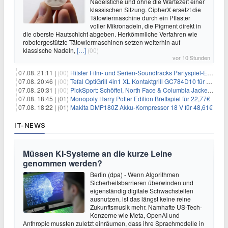
Nadelstiche und ohne die Wartezeit einer
klassischen Sitzung. CipherX ersetzt die
Tätowiermaschine durch ein Pflaster
voller Mikronadeln, die Pigment direkt in
die oberste Hautschicht abgeben. Herkömmliche Verfahren wie
robotergestützte Tätowiermaschinen setzen weiterhin auf
klassische Nadeln,
[…]
(00)
vor 10 Stunden
07.08. 21:11 |
(00)
Hitster Film- und Serien-Soundtracks Partyspiel-Erweiterung für 6,99€
07.08. 20:46 |
(00)
Tefal OptiGrill 4in1 XL Kontaktgrill GC784D10 für 239,99€
07.08. 20:31 |
(00)
PickSport: Schöffel, North Face & Columbia Jacken ab 39,60€
07.08. 18:45 |
(01)
Monopoly Harry Potter Edition Brettspiel für 22,77€
07.08. 18:22 |
(01)
Makita DMP180Z Akku-Kompressor 18 V für 48,61€
IT-NEWS
Müssen KI-Systeme an die kurze Leine
genommen werden?
Berlin (dpa) - Wenn Algorithmen
Sicherheitsbarrieren überwinden und
eigenständig digitale Schwachstellen
ausnutzen, ist das längst keine reine
Zukunftsmusik mehr. Namhafte US-Tech-
Konzerne wie Meta, OpenAI und
Anthropic mussten zuletzt einräumen, dass ihre Sprachmodelle in