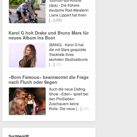
Tournon-sur-Rhône
(dpa) - Die frühere
deutsche Rad-Meisterin
Liane Lippert hat ihren
[…]
(02)
Karol G holt Drake und Bruno Mars für
neues Album ins Boot
(BANG) - Karol G hat
die mit Stars gespickte
Trackliste ihres
sechsten Studioalbums
[…]
(00)
«Born Famous» beantwortet die Frage
nach Fluch oder Segen
Auch die neue Dating-
Show «Eden» spielt bei
den ProSieben-
Zuschauern keine
Rolle. Die neue
[…]
(00)
Suchbegriff