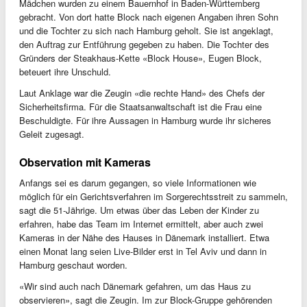
Mädchen wurden zu einem Bauernhof in Baden-Württemberg
gebracht. Von dort hatte Block nach eigenen Angaben ihren Sohn
und die Tochter zu sich nach Hamburg geholt. Sie ist angeklagt,
den Auftrag zur Entführung gegeben zu haben. Die Tochter des
Gründers der Steakhaus-Kette «Block House», Eugen Block,
beteuert ihre Unschuld.
Laut Anklage war die Zeugin «die rechte Hand» des Chefs der
Sicherheitsfirma. Für die Staatsanwaltschaft ist die Frau eine
Beschuldigte. Für ihre Aussagen in Hamburg wurde ihr sicheres
Geleit zugesagt.
Observation mit Kameras
Anfangs sei es darum gegangen, so viele Informationen wie
möglich für ein Gerichtsverfahren im Sorgerechtsstreit zu sammeln,
sagt die 51-Jährige. Um etwas über das Leben der Kinder zu
erfahren, habe das Team im Internet ermittelt, aber auch zwei
Kameras in der Nähe des Hauses in Dänemark installiert. Etwa
einen Monat lang seien Live-Bilder erst in Tel Aviv und dann in
Hamburg geschaut worden.
«Wir sind auch nach Dänemark gefahren, um das Haus zu
observieren», sagt die Zeugin. Im zur Block-Gruppe gehörenden