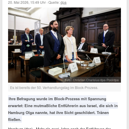
20. Mai 2026, 15:49 Uhr
·
Quelle:
dpa
Foto: Christian Charisius/dpa-Pool/dpa
Es ist bereits der 50. Verhandlungstag im Block-Prozess.
Ihre Befragung wurde im Block-Prozess mit Spannung
erwartet: Eine mutmaßliche Entführerin aus Israel, die sich in
Hamburg Olga nannte, hat ihre Sicht geschildert. Tränen
fließen.
Hamburg (dpa) - Mehr als zwei Jahre nach der Entführung der