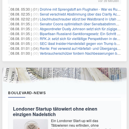
vor 39 Minuten
08.08. 05:30 |
(01)
Drohne mit Sprengstoff am Flughafen - War es Russland?
08.08. 02:35 |
(00)
Senat verschiebt Abstimmung über das Clarity Act: Auswirkungen auf Unternehmen und das Vertrauen der Investoren
08.08. 02:02 |
(01)
Löschhubschrauber stürzt bei Waldbrand in Utah ab
08.08. 01:35 |
(00)
Senator Coons optimistisch über Senatsabstimmungen angesichts von Finanzierungsbedenken
08.08. 01:35 |
(00)
Abgeordneter Dusty Johnson setzt sich für zügige Regierungsfinanzierung angesichts von Shutdown-Risiken ein
08.08. 01:35 |
(00)
Bipartisan Russland-Sanktionsgesetz: Ein Schritt in Richtung Energieunabhängigkeit
08.08. 01:05 |
(00)
RFK Jr. setzt sich für vielfältige Perspektiven in der Gesundheitspolitik beim CDC-Gedenkakt ein
08.08. 01:05 |
(00)
SEC lässt Insider-Handelsfall gegen von Trump begnadigten Manager fallen
08.08. 01:01 |
(04)
Rente: Frei verweist auf Härtefall- und Übergangsregelungen
08.08. 01:00 |
(00)
Verbraucherschützer fordern Nachbesserungen bei Frühstartrente
BOULEVARD-NEWS
Londoner Startup tätowiert ohne einen
einzigen Nadelstich
Ein Londoner Start-up will das
Tätowieren neu erfinden, ohne