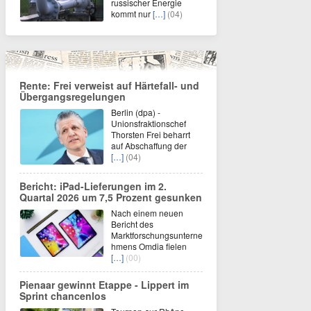
russischer Energie
kommt nur
[…]
(04)
Rente: Frei verweist auf Härtefall- und
Übergangsregelungen
Berlin (dpa) -
Unionsfraktionschef
Thorsten Frei beharrt
auf Abschaffung der
[…]
(04)
Bericht: iPad-Lieferungen im 2.
Quartal 2026 um 7,5 Prozent gesunken
Nach einem neuen
Bericht des
Marktforschungsunterne
hmens Omdia fielen
[…]
(00)
Pienaar gewinnt Etappe - Lippert im
Sprint chancenlos