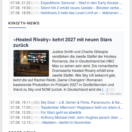
07.08. 21:22 |
(00)
Expeditions: Samurai – Start in den Early Access ab heute im feudalen Japan
07.08. 19:30 |
(00)
Silent Hill 2 erhält neues Update – Bloober verbessert Grafik und Performance
07.08. 18:59 |
(00)
Helldivers 2 hebt das Level-Limit an – Veteranen können endlich weiter aufsteigen
KINO/TV-NEWS
«Heated Rivalry» kehrt 2027 mit neuen Stars
zurück
Justice Smith und Charlie Gillespie
verstärken die zweite Staffel der Hockey-
Romanze, die in Deutschland bei HBO
Max zu sehen sein wird. Die romantische
Dramaserie Heated Rivalry erhält eine
zweite Staffel. Wie Sky UK bekannt gab,
kehrt die auf Rachel Reids „Game Changers“-Romanen
basierende Produktion im Frühjahr 2027 in Großbritannien und
Irland zu Sky und NOW zurück. In Deutschland wird die
[…]
(00)
vor 10 Stunden
07.08. 19:11 |
(02)
Sky Deal – z.B. Serien & Filme, Paramount+ & Netflix für 19,99€/Monat
07.08. 17:00 |
(00)
'September Afternoon'-Regisseur liebt vor allem die 'Banalität' in seinen Filmen
07.08. 13:35 |
(00)
Für Starz geht es abwärts
07.08. 13:00 |
(00)
Anthony Michael Hall: John Hughes sprach über eine Fortsetzung von 'The Breakfast Club'
07.08. 12:15 |
(00)
«Madden» startet im November