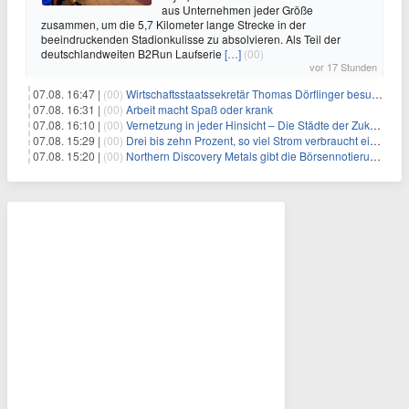
aus Unternehmen jeder Größe
zusammen, um die 5,7 Kilometer lange Strecke in der
beeindruckenden Stadionkulisse zu absolvieren. Als Teil der
deutschlandweiten B2Run Laufserie
[…]
(00)
vor 17 Stunden
07.08. 16:47 |
(00)
Wirtschaftsstaatssekretär Thomas Dörflinger besucht Handwerksbetrieb im Kammerbezirk Freiburg
07.08. 16:31 |
(00)
Arbeit macht Spaß oder krank
07.08. 16:10 |
(00)
Vernetzung in jeder Hinsicht – Die Städte der Zukunft sind grün-blau
07.08. 15:29 |
(00)
Drei bis zehn Prozent, so viel Strom verbraucht ein Aufzug im Gebäude
07.08. 15:20 |
(00)
Northern Discovery Metals gibt die Börsennotierung an der Frankfurter Wertpapierbörse bekannt