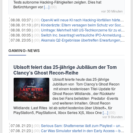
Tests autonome Hacking-Fähigkeiten zeigten. Dies hat
Befürchtungen vor
[…]
(00)
vor 30 Minuten
08.08. 03:37 |
(00)
OpenAI will neue KI nach Hacking-Vorfällen härter überwachen
08.08. 01:10 |
(01)
Kinderärzte: Eltern versagen beim Schutz vor Social Media
08.08. 01:00 |
(00)
Umfrage: Mehrheit hält US-Techkonzerne für zu einflussreich
08.08. 00:05 |
(00)
Switch Inc. beantragt vertrauliche IPO-Anmeldung im Zuge des AI-Booms
07.08. 23:05 |
(00)
Akamais Q2-Ergebnisse übertreffen Erwartungen, doch Aktien fallen: Ein tieferer Blick
GAMING-NEWS
Ubisoft feiert das 25-jährige Jubiläum der Tom
Clancy’s Ghost Recon-Reihe
Ubisoft feierte heute das 25-jährige
Jubiläum von Tom Clancy’s Ghost Recon
mit einem kostenlosen Titel-Update für
Ghost Recon Wildlands , der Rückkehr
des bei Fans beliebten Predator -Events
und weiteren Inhalten. Ghost Recon
Wildlands: Last Rites ist ab sofort kostenlos über Ubisoft+, für
PlayStation5, PlayStation4, Xbox Series X|S, Xbox One
[…]
(00)
vor 9 Stunden
07.08. 21:23 |
(00)
Serious Sam: Shatterverse lädt zum Playtest – und erscheint schon bald!
07.08. 21:23 |
(00)
Car Was Simulator startet in den Early Access – bald gehts los!