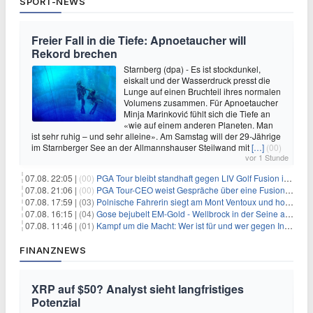
SPORT-NEWS
Freier Fall in die Tiefe: Apnoetaucher will
Rekord brechen
Starnberg (dpa) - Es ist stockdunkel,
eiskalt und der Wasserdruck presst die
Lunge auf einen Bruchteil ihres normalen
Volumens zusammen. Für Apnoetaucher
Minja Marinković fühlt sich die Tiefe an
«wie auf einem anderen Planeten. Man
ist sehr ruhig – und sehr alleine». Am Samstag will der 29-Jährige
im Starnberger See an der Allmannshauser Steilwand mit
[…]
(00)
vor 1 Stunde
07.08. 22:05 |
(00)
PGA Tour bleibt standhaft gegen LIV Golf Fusion in einem sich wandelnden Sportumfeld
07.08. 21:06 |
(00)
PGA Tour-CEO weist Gespräche über eine Fusion mit LIV Golf zurück und bekräftigt die Wettbewerbslandschaft
07.08. 17:59 |
(03)
Polnische Fahrerin siegt am Mont Ventoux und holt Tour-Gelb
07.08. 16:15 |
(04)
Gose bejubelt EM-Gold - Wellbrock in der Seine ausgebremst
07.08. 11:46 |
(01)
Kampf um die Macht: Wer ist für und wer gegen Infantino?
FINANZNEWS
XRP auf $50? Analyst sieht langfristiges
Potenzial