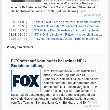
trat schon eine Woche zuvor Rockstar
eine große Debatte los. Denn mit Grand Theft Auto VI erscheint
der höchstwahrscheinlich größte Titel des Jahres
[…]
(00)
vor 22 Minuten
08.08. 14:00 |
(00)
Fallout 3 war nicht so groß, wie Bethesda es ursprünglich wollte
08.08. 13:30 |
(00)
Marvel’s Spider-Man 2 bekommt überraschendes PS5-Update mit gewünschter Komfortfunktion
08.08. 12:56 |
(00)
GTA 6 ohne Disc: Take-Two erklärt die Entscheidung für Download-Codes
08.08. 08:30 |
(00)
GTA 6 Online bleibt ein Rätsel – Insider stellt das neue Gerücht klar
08.08. 07:41 |
(00)
THQ Nordic Showcase 2026 – Erhaltet mehr Informationen
KINO/TV-NEWS
FOX setzt auf Kontinuität bei seiner NFL-
Berichterstattung
Tom Brady und Kevin Burkhardt bleiben
auch 2026 das Top-Duo des US-
Senders. Zudem hat FOX sein komplettes
Kommentatoren- und Moderatorenteam
für die neue NFL-Saison vorgestellt. FOX
Sports hat sein On-Air-Team für die NFL-
Saison 2026 bekannt gegeben und setzt dabei weitgehend auf
bewährte Gesichter. Angeführt wird die Berichterstattung erneut
vom Top-Team um Kommentator Kevin Burkhardt und Ex-
[…]
(00)
vor 3 Stunden