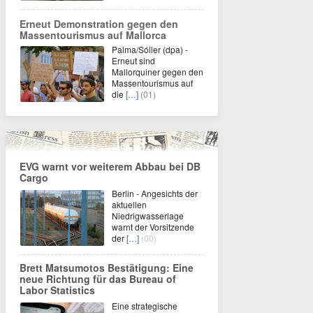
Erneut Demonstration gegen den
Massentourismus auf Mallorca
Palma/Sóller (dpa) -
Erneut sind
Mallorquiner gegen den
Massentourismus auf
die
[…]
(01)
EVG warnt vor weiterem Abbau bei DB
Cargo
Berlin - Angesichts der
aktuellen
Niedrigwasserlage
warnt der Vorsitzende
der
[…]
(00)
Brett Matsumotos Bestätigung: Eine
neue Richtung für das Bureau of
Labor Statistics
Eine strategische