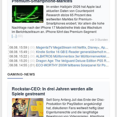
Premium-Smartphone-Marktes
Im ersten Halbjahr 2026 hat Apple laut
aktuellen Daten von Counterpoint
Research stolze 65 Prozent des
weltweiten Marktes für Premium-
Smartphones erobert. Vor allem die hohe
Nachfrage nach der iPhone 17 Modellreihe trieb das Wachstum
im Berichtszeitraum an. iPhone führt das Premium-Segment
[…]
(00)
vor 3 Stunden
08.08. 15:59 |
(00)
MagentaTV MegaStream mit Netflix, Disney+, Apple TV+ & RTL+ für 30€/Monat (effektiv 20,83€/Monat)
08.08. 15:49 |
(00)
Kindle Scribe 16 GB E-Reader generalüberholt mit Eingabestift für 197,99€
08.08. 15:22 |
(00)
ALBATROS Mülltonnenbox 3er Mülltonnenverkleidung aus Metall für 577,15€
08.08. 15:20 |
(00)
Dragon Age: The Veilguard Deluxe Edition PS5 Rollenspiel für 13,76€
08.08. 14:55 |
(01)
ECO-WORTHY 200W faltbares Solarpanel für Powerstation & Camping für 123,99€
GAMING-NEWS
Rockstar-CEO: In drei Jahren werden alle
Spiele gestreamt
Seit Sony Anfang Juli das Ende der Disc-
Produktion für PlayStation angekündigt
hat, diskutieren Fans weltweit heftig über
Eigentumsrechte und die langfristige
Bewahrung von Videospielen. Allerdings