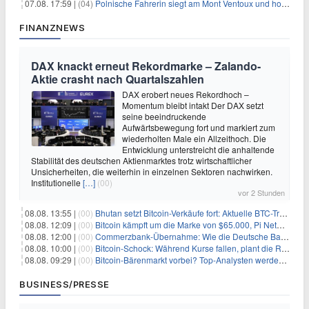
07.08. 17:59 |
(04)
Polnische Fahrerin siegt am Mont Ventoux und holt Tour-Gelb
FINANZNEWS
DAX knackt erneut Rekordmarke – Zalando-
Aktie crasht nach Quartalszahlen
DAX erobert neues Rekordhoch –
Momentum bleibt intakt Der DAX setzt
seine beeindruckende
Aufwärtsbewegung fort und markiert zum
wiederholten Male ein Allzeithoch. Die
Entwicklung unterstreicht die anhaltende
Stabilität des deutschen Aktienmarktes trotz wirtschaftlicher
Unsicherheiten, die weiterhin in einzelnen Sektoren nachwirken.
Institutionelle
[…]
(00)
vor 2 Stunden
08.08. 13:55 |
(00)
Bhutan setzt Bitcoin-Verkäufe fort: Aktuelle BTC-Transaktionen
08.08. 12:09 |
(00)
Bitcoin kämpft um die Marke von $65.000, Pi Network gewinnt an Unterstützung
08.08. 12:00 |
(00)
Commerzbank-Übernahme: Wie die Deutsche Bank im Schatten zum großen Gewinner wird
08.08. 10:00 |
(00)
Bitcoin-Schock: Während Kurse fallen, plant die Regierung die Steuer-Bombe
08.08. 09:29 |
(00)
Bitcoin-Bärenmarkt vorbei? Top-Analysten werden optimistisch, aber die Geschichte sagt etwas anderes
BUSINESS/PRESSE