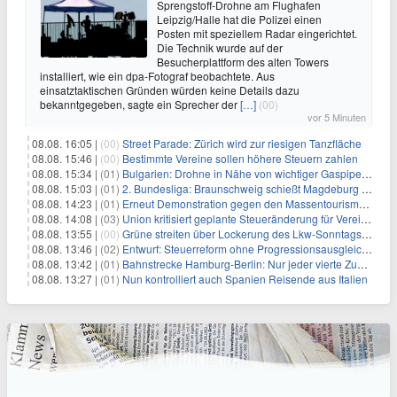
Sprengstoff-Drohne am Flughafen
Leipzig/Halle hat die Polizei einen
Posten mit speziellem Radar eingerichtet.
Die Technik wurde auf der
Besucherplattform des alten Towers
installiert, wie ein dpa-Fotograf beobachtete. Aus
einsatztaktischen Gründen würden keine Details dazu
bekanntgegeben, sagte ein Sprecher der
[…]
(00)
vor 5 Minuten
08.08. 16:05 |
(00)
Street Parade: Zürich wird zur riesigen Tanzfläche
08.08. 15:46 |
(00)
Bestimmte Vereine sollen höhere Steuern zahlen
08.08. 15:34 |
(01)
Bulgarien: Drohne in Nähe von wichtiger Gaspipeline explodiert
08.08. 15:03 |
(01)
2. Bundesliga: Braunschweig schießt Magdeburg ab
08.08. 14:23 |
(01)
Erneut Demonstration gegen den Massentourismus auf Mallorca
08.08. 14:08 |
(03)
Union kritisiert geplante Steueränderung für Vereine
08.08. 13:55 |
(00)
Grüne streiten über Lockerung des Lkw-Sonntagsfahrverbots
08.08. 13:46 |
(02)
Entwurf: Steuerreform ohne Progressionsausgleich geplant
08.08. 13:42 |
(01)
Bahnstrecke Hamburg-Berlin: Nur jeder vierte Zug pünktlich
08.08. 13:27 |
(01)
Nun kontrolliert auch Spanien Reisende aus Italien