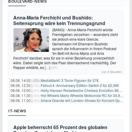
BOULEVARD-NEWS
Anna-Maria Ferchichi und Bushido:
Seitensprung wäre kein Trennungsgrund
(BANG) - Anna-Maria Ferchichi würde
Fremdgehen verzeihen – woanders zieht
sie jedoch eine klare Grenze.
Gemeinsam mit Ehemann Bushido
sprach die Influencerin in ihrem Podcast
'Im Bett mit Anna-Maria und Anis
Ferchichi' darüber, was für sie in einer Beziehung unverzeihlich
wäre. Dabei zeigte sich das Paar überraschend nachsichtig. Der
Rapper erklärte, es
[…]
(00)
vor 4 Stunden
08.08. 14:02 |
(02)
MediaMarkt: 3 Tonie-Figuren für 37€
08.08. 12:30 |
(00)
Fallout 4: Anniversary Edition Switch 2 für 42,39€
08.08. 12:00 |
(00)
Helly Hansen Reisetasche Chelsea Evolution MID 54L für 29,99€
08.08. 11:30 |
(00)
Hot Wheels Mario Wheelie Motocross RC für 34,99€
08.08. 11:00 |
(00)
Ariana Grande will London-Shows für Konzert-Special filmen
IT-NEWS
Apple beherrscht 65 Prozent des globalen