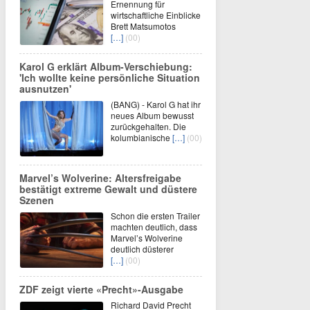
Ernennung für
wirtschaftliche Einblicke
Brett Matsumotos
[…]
(00)
Karol G erklärt Album-Verschiebung:
'Ich wollte keine persönliche Situation
ausnutzen'
(BANG) - Karol G hat ihr
neues Album bewusst
zurückgehalten. Die
kolumbianische
[…]
(00)
Marvel’s Wolverine: Altersfreigabe
bestätigt extreme Gewalt und düstere
Szenen
Schon die ersten Trailer
machten deutlich, dass
Marvel’s Wolverine
deutlich düsterer
[…]
(00)
ZDF zeigt vierte «Precht»-Ausgabe
Richard David Precht