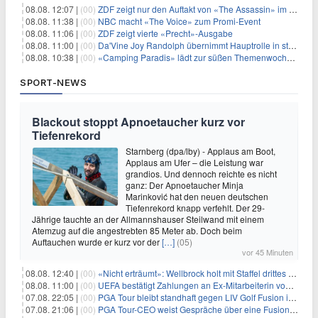
08.08. 12:07 |
(00)
ZDF zeigt nur den Auftakt von «The Assassin» im Fernsehen
08.08. 11:38 |
(00)
NBC macht «The Voice» zum Promi-Event
08.08. 11:06 |
(00)
ZDF zeigt vierte «Precht»-Ausgabe
08.08. 11:00 |
(00)
Da'Vine Joy Randolph übernimmt Hauptrolle in starbesetzter schwarzer Komödie
08.08. 10:38 |
(00)
«Camping Paradis» lädt zur süßen Themenwoche ein
SPORT-NEWS
Blackout stoppt Apnoetaucher kurz vor
Tiefenrekord
Starnberg (dpa/lby) - Applaus am Boot,
Applaus am Ufer – die Leistung war
grandios. Und dennoch reichte es nicht
ganz: Der Apnoetaucher Minja
Marinković hat den neuen deutschen
Tiefenrekord knapp verfehlt. Der 29-
Jährige tauchte an der Allmannshauser Steilwand mit einem
Atemzug auf die angestrebten 85 Meter ab. Doch beim
Auftauchen wurde er kurz vor der
[…]
(05)
vor 45 Minuten
08.08. 12:40 |
(00)
«Nicht erträumt»: Wellbrock holt mit Staffel drittes EM-Gold
08.08. 11:00 |
(00)
UEFA bestätigt Zahlungen an Ex-Mitarbeiterin von Infantino
07.08. 22:05 |
(00)
PGA Tour bleibt standhaft gegen LIV Golf Fusion in einem sich wandelnden Sportumfeld
07.08. 21:06 |
(00)
PGA Tour-CEO weist Gespräche über eine Fusion mit LIV Golf zurück und bekräftigt die Wettbewerbslandschaft