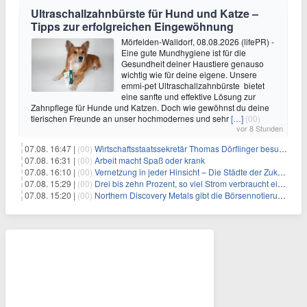
Ultraschallzahnbürste für Hund und Katze –
Tipps zur erfolgreichen Eingewöhnung
Mörfelden-Walldorf, 08.08.2026 (lifePR) -
Eine gute Mundhygiene ist für die
Gesundheit deiner Haustiere genauso
wichtig wie für deine eigene. Unsere
emmi-pet Ultraschallzahnbürste bietet
eine sanfte und effektive Lösung zur
Zahnpflege für Hunde und Katzen. Doch wie gewöhnst du deine
tierischen Freunde an unser hochmodernes und sehr
[…]
(00)
vor 8 Stunden
07.08. 16:47 |
(00)
Wirtschaftsstaatssekretär Thomas Dörflinger besucht Handwerksbetrieb im Kammerbezirk Freiburg
07.08. 16:31 |
(00)
Arbeit macht Spaß oder krank
07.08. 16:10 |
(00)
Vernetzung in jeder Hinsicht – Die Städte der Zukunft sind grün-blau
07.08. 15:29 |
(00)
Drei bis zehn Prozent, so viel Strom verbraucht ein Aufzug im Gebäude
07.08. 15:20 |
(00)
Northern Discovery Metals gibt die Börsennotierung an der Frankfurter Wertpapierbörse bekannt