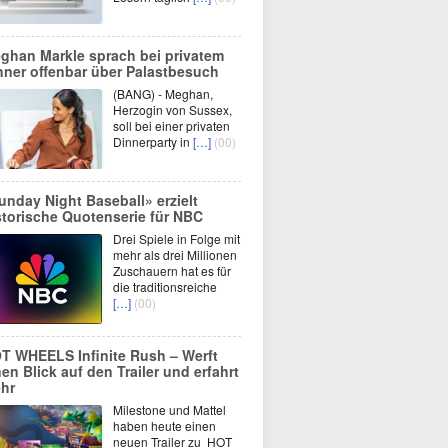
ghan Markle sprach bei privatem
nner offenbar über Palastbesuch
(BANG) - Meghan,
Herzogin von Sussex,
soll bei einer privaten
Dinnerparty in
[…]
(00)
unday Night Baseball» erzielt
storische Quotenserie für NBC
Drei Spiele in Folge mit
mehr als drei Millionen
Zuschauern hat es für
die traditionsreiche
[…]
(00)
T WHEELS Infinite Rush – Werft
nen Blick auf den Trailer und erfahrt
hr
Milestone und Mattel
haben heute einen
neuen Trailer zu HOT