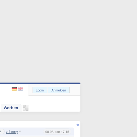
Login
Anmelden
Werben
vdanny
2
08.06. um 17:15