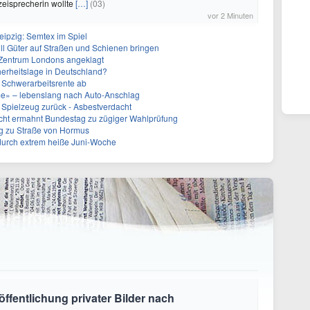
izeisprecherin wollte
[…]
(03)
vor 2 Minuten
eipzig: Semtex im Spiel
ill Güter auf Straßen und Schienen bringen
 Zentrum Londons angeklagt
herheitslage in Deutschland?
 Schwerarbeitsrente ab
me» – lebenslang nach Auto-Anschlag
 Spielzeug zurück - Asbestverdacht
cht ermahnt Bundestag zu zügiger Wahlprüfung
g zu Straße von Hormus
 durch extrem heiße Juni-Woche
öffentlichung privater Bilder nach