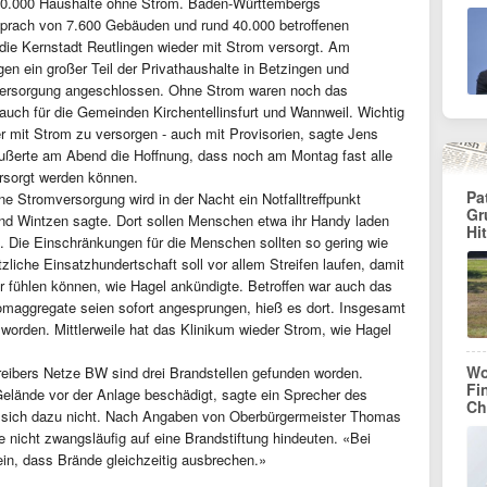
20.000 Haushalte ohne Strom. Baden-Württembergs
prach von 7.600 Gebäuden und rund 40.000 betroffenen
ie Kernstadt Reutlingen wieder mit Strom versorgt. Am
en ein großer Teil der Privathaushalte in Betzingen und
ersorgung angeschlossen. Ohne Strom waren noch das
 auch für die Gemeinden Kirchentellinsfurt und Wannweil. Wichtig
er mit Strom zu versorgen - auch mit Provisorien, sagte Jens
ußerte am Abend die Hoffnung, dass noch am Montag fast alle
ersorgt werden können.
Pa
 Stromversorgung wird in der Nacht ein Notfalltreffpunkt
Gr
and Wintzen sagte. Dort sollen Menschen etwa ihr Handy laden
Hi
Die Einschränkungen für die Menschen sollten so gering wie
liche Einsatzhundertschaft soll vor allem Streifen laufen, damit
 fühlen können, wie Hagel ankündigte. Betroffen war auch das
romaggregate seien sofort angesprungen, hieß es dort. Insgesamt
orden. Mittlerweile hat das Klinikum wieder Strom, wie Hagel
Wo
ibers Netze BW sind drei Brandstellen gefunden worden.
Fi
lände vor der Anlage beschädigt, sagte ein Sprecher des
Ch
n sich dazu nicht. Nach Angaben von Oberbürgermeister Thomas
 nicht zwangsläufig auf eine Brandstiftung hindeuten. «Bei
in, dass Brände gleichzeitig ausbrechen.»