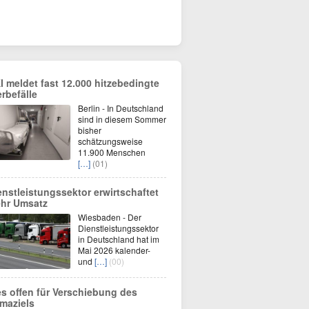
I meldet fast 12.000 hitzebedingte
erbefälle
Berlin - In Deutschland
sind in diesem Sommer
bisher
schätzungsweise
11.900 Menschen
[…]
(01)
enstleistungssektor erwirtschaftet
hr Umsatz
Wiesbaden - Der
Dienstleistungssektor
in Deutschland hat im
Mai 2026 kalender-
und
[…]
(00)
es offen für Verschiebung des
imaziels