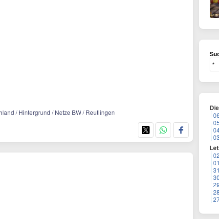
Suc
Di
land / Hintergrund / Netze BW / Reutlingen
0
0
0
0
Let
0
0
3
3
2
2
2