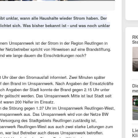
t unklar, wann alle Haushalte wieder Strom haben. Der
ichtet sich. Was bisher bekannt ist - und was noch unklar
RK
St
inem Umspannwerk ist der Strom in der Region Reutlingen in
r Netzbetreiber spricht von Hinweisen auf eine Brandstiftung.
nd wie lange dauern die Einschränkungen noch?
Uhr über den Stromausfall informiert. Zwei Minuten später
auf den Brand im Umspannwerk. Nach Angaben der Einsatzkräfte
Di
ch Angaben der Stadt konnte der Brand gegen 2.15 Uhr unter
me
hr gelöscht werden. Das Umspannwerk Mitte ist laut Stadt seit
mt waren 200 Helfer im Einsatz.
n die Störung gegen 1.37 Uhr im Umspannwerk Reutlingen-West,
e Umspannwerk aus. Das Umspannwerk wird von der Netze BW
he Versorgung des Stadtgebiets Reutlingen zuständig ist,
annwerk Reutlingen‑West aus auch zwei starke Leitungen zum
Li
n, war laut Betreiber auch dieses Umspannwerk betroffen.
Kl