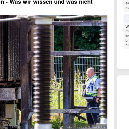
en - Was wir wissen und was nicht
@
ni
Wa
mu
ke
br
ni
Foto: Christoph Schmidt/dpa