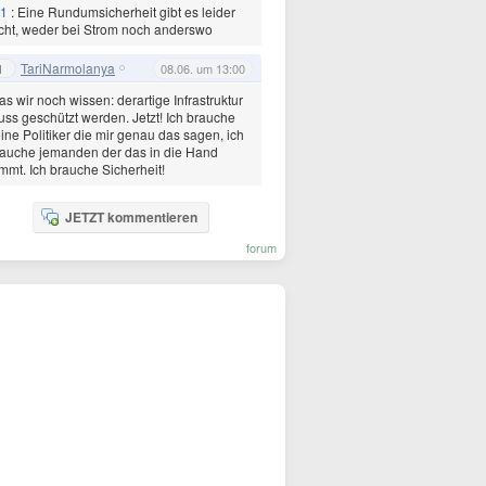
1
: Eine Rundumsicherheit gibt es leider
cht, weder bei Strom noch anderswo
TariNarmolanya
1
08.06. um 13:00
s wir noch wissen: derartige Infrastruktur
ss geschützt werden. Jetzt! Ich brauche
ine Politiker die mir genau das sagen, ich
auche jemanden der das in die Hand
mmt. Ich brauche Sicherheit!
JETZT kommentieren
forum