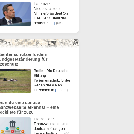
Hannover -
Niedersachsens
Ministerpräsident Olaf
Lies (SPD) stellt das
deutsche
[…]
(06)
tientenschützer fordern
undgesetzänderung für
tzeschutz
Berlin - Die Deutsche
Stiftung
Patientenschutz fordert
wegen der vielen
Hitzetoten in
[…]
(00)
ran du eine seriöse
nanzwebseite erkennst – eine
eckliste für 2026
Die Zahl der
Finanzwebseiten, die
deutschsprachigen
Lesern täglich
[…]
(00)