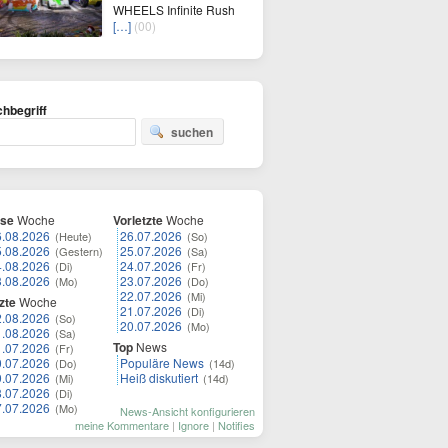
WHEELS Infinite Rush
[…]
(00)
hbegriff
suchen
ese
Woche
Vorletzte
Woche
6.08.2026
26.07.2026
(Heute)
(So)
5.08.2026
25.07.2026
(Gestern)
(Sa)
4.08.2026
24.07.2026
(Di)
(Fr)
3.08.2026
23.07.2026
(Mo)
(Do)
22.07.2026
(Mi)
zte
Woche
21.07.2026
(Di)
2.08.2026
(So)
20.07.2026
(Mo)
1.08.2026
(Sa)
Top
News
1.07.2026
(Fr)
0.07.2026
Populäre News
(Do)
(14d)
9.07.2026
Heiß diskutiert
(Mi)
(14d)
8.07.2026
(Di)
7.07.2026
(Mo)
News-Ansicht konfigurieren
meine Kommentare
|
Ignore
|
Notifies