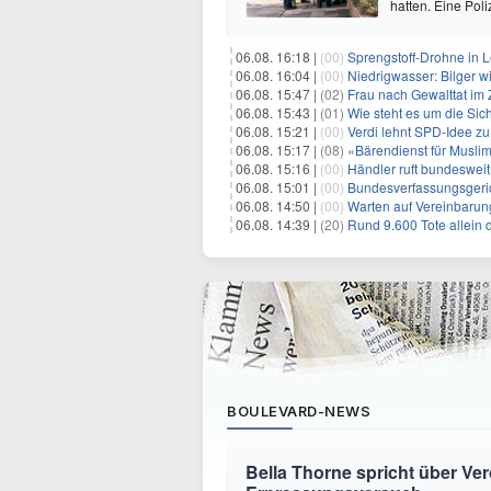
hatten. Eine Pol
06.08. 16:18 |
(00)
Sprengstoff-Drohne in L
06.08. 16:04 |
(00)
Niedrigwasser: Bilger w
06.08. 15:47 |
(02)
Frau nach Gewalttat im
06.08. 15:43 |
(01)
Wie steht es um die Sic
06.08. 15:21 |
(00)
Verdi lehnt SPD-Idee zu
06.08. 15:17 |
(08)
«Bärendienst für Musli
06.08. 15:16 |
(00)
Händler ruft bundesweit
06.08. 15:01 |
(00)
Bundesverfassungsgeri
06.08. 14:50 |
(00)
Warten auf Vereinbarun
06.08. 14:39 |
(20)
Rund 9.600 Tote allein
BOULEVARD-NEWS
Bella Thorne spricht über Ver