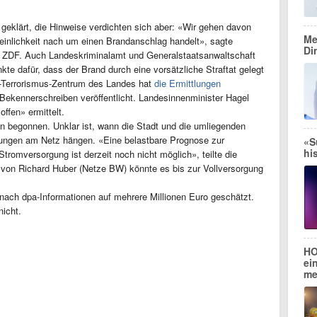
 geklärt, die Hinweise verdichten sich aber: «Wir gehen davon
Me
heinlichkeit nach um einen Brandanschlag handelt», sagte
Di
m ZDF. Auch Landeskriminalamt und Generalstaatsanwaltschaft
kte dafür, dass der Brand durch eine vorsätzliche Straftat gelegt
i-Terrorismus-Zentrum des Landes hat
die Ermittlungen
 Bekennerschreiben veröffentlicht. Landesinnenminister Hagel
ffen» ermittelt.
n begonnen. Unklar ist, wann die Stadt und die umliegenden
ngen am Netz hängen. «Eine belastbare Prognose zur
«S
hi
Stromversorgung ist derzeit noch nicht möglich», teilte die
von Richard Huber (Netze BW) könnte es bis zur Vollversorgung
nach dpa-Informationen auf mehrere Millionen Euro geschätzt.
nicht.
HO
ei
me