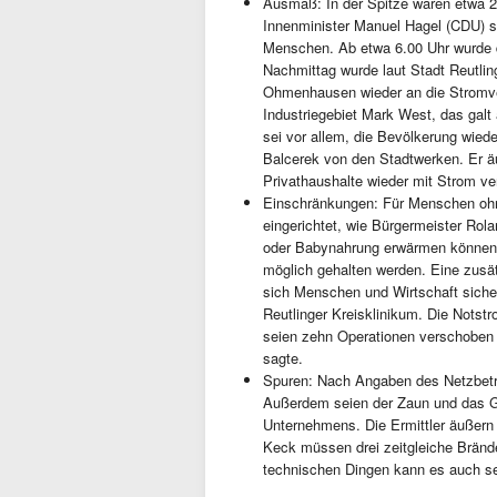
Ausmaß: In der Spitze waren etwa 
Innenminister Manuel Hagel (CDU) s
Menschen. Ab etwa 6.00 Uhr wurde d
Nachmittag wurde laut Stadt Reutling
Ohmenhausen wieder an die Stromv
Industriegebiet Mark West, das galt
sei vor allem, die Bevölkerung wied
Balcerek von den Stadtwerken. Er ä
Privathaushalte wieder mit Strom v
Einschränkungen: Für Menschen ohne
eingerichtet, wie Bürgermeister Rol
oder Babynahrung erwärmen können. 
möglich gehalten werden. Eine zusätz
sich Menschen und Wirtschaft sicher
Reutlinger Kreisklinikum. Die Notst
seien zehn Operationen verschoben w
sagte.
Spuren: Nach Angaben des Netzbetre
Außerdem seien der Zaun und das Ge
Unternehmens. Die Ermittler äußer
Keck müssen drei zeitgleiche Brände
technischen Dingen kann es auch se