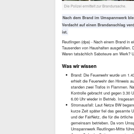
Die Polizei ermittelt zur Brandursache.
Nach dem Brand im Umspannwerk bleib
Verdacht auf einen Brandanschlag verd
ist.
Reutlingen (dpa) - Nach einem Brand in e
Tausenden von Haushalten ausgefallen. De
Waren tatsächlich Saboteure am Werk? U
Was wir wissen
Brand: Die Feuerwehr wurde um 1.43 
erhielt die Feuerwehr den Hinweis 
standen zwei Trafos in Flammen. Na
Kontrolle gebracht und gegen 3.30 U
6.00 Uhr wieder in Betrieb. Insgesa
Stromausfall: Laut Netze BW began
kurze Zeit später fiel das gesamt
und der FairNetz, die für die örtlic
gemeinsam betrieben. Da vom Umsp
Umspannwerk Reutlingen‑Mitte führe