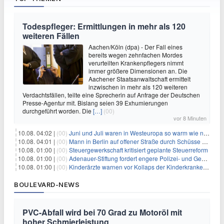
Todespfleger: Ermittlungen in mehr als 120
weiteren Fällen
Aachen/Köln (dpa) - Der Fall eines
bereits wegen zehnfachen Mordes
verurteilten Krankenpflegers nimmt
immer größere Dimensionen an. Die
Aachener Staatsanwaltschaft ermittelt
inzwischen in mehr als 120 weiteren
Verdachtsfällen, teilte eine Sprecherin auf Anfrage der Deutschen
Presse-Agentur mit. Bislang seien 39 Exhumierungen
durchgeführt worden. Die
[…]
(00)
vor 8 Minuten
10.08. 04:02 |
(00)
Juni und Juli waren in Westeuropa so warm wie noch nie
10.08. 04:01 |
(00)
Mann in Berlin auf offener Straße durch Schüsse getötet
10.08. 01:00 |
(00)
Steuergewerkschaft kritisiert geplante Steuerreform
10.08. 01:00 |
(00)
Adenauer-Stiftung fordert engere Polizei- und Geheimdienstkooperation
10.08. 01:00 |
(00)
Kinderärzte warnen vor Kollaps der Kinderkrankenpflege
BOULEVARD-NEWS
PVC-Abfall wird bei 70 Grad zu Motoröl mit
hoher Schmierleistung