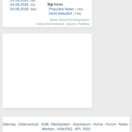
(Mi)
Top
News
04.08.2026
(Di)
03.08.2026
Populäre News
(Mo)
(14d)
Heiß diskutiert
(14d)
News-Ansicht konfigurieren
meine Kommentare
|
Ignore
|
Notifies
Sitemap
·
Datenschutz
·
AGB
·
Mediadaten
·
Impressum
·
Home
·
Forum
·
News
·
Werben
·
Hilfe/FAQ
·
API
·
RSS