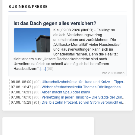
BUSINESS/PRESSE
Ist das Dach gegen alles versichert?
Kiel, 09.08.2026 (lifePR) - Es klingt so
einfach: Versicherungsvertrag
unterschreiben und zurücklehnen. Die
„Vollkasko-Mentalität“ vieler Hausbesitzer
und Hausverwaltungen kann sich im
Schadensfall rächen. Denn die Realität
sieht anders aus: „Unsere Dachdeckerbetriebe sind nach
Unwettern natürlich so schnell wie möglich bei betroffenen
Hausbesitzern“,
[…]
(00)
vor 20 Stunden
08.08. 08:00 |
(00)
Ultraschallzahnbürste für Hund und Katze – Tipps zur erfolgreichen Eingewöhnung
07.08. 16:47 |
(00)
Wirtschaftsstaatssekretär Thomas Dörflinger besucht Handwerksbetrieb im Kammerbezirk Freiburg
07.08. 16:31 |
(00)
Arbeit macht Spaß oder krank
07.08. 16:10 |
(00)
Vernetzung in jeder Hinsicht – Die Städte der Zukunft sind grün-blau
07.08. 15:29 |
(01)
Drei bis zehn Prozent, so viel Strom verbraucht ein Aufzug im Gebäude