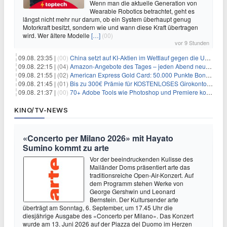
Wenn man die aktuelle Generation von
Wearable Robotics betrachtet, geht es
längst nicht mehr nur darum, ob ein System überhaupt genug
Motorkraft besitzt, sondern wie und wann diese Kraft übertragen
wird. Wer ältere Modelle
[…]
(00)
vor 9 Stunden
09.08. 23:35 |
(00)
China setzt auf KI-Aktien im Wettlauf gegen die USA um Chip- und Technologiedominanz
09.08. 22:15 |
(04)
Amazon-Angebote des Tages – jeden Abend neue Deals zum Stöbern
09.08. 21:55 |
(02)
American Express Gold Card: 50.000 Punkte Bonus + Metall-Kreditkarte
09.08. 21:45 |
(01)
Bis zu 300€ Prämie für KOSTENLOSES Girokonto bei der Santander – 50€ schon nach 1 Woche!
09.08. 21:37 |
(00)
70+ Adobe Tools wie Photoshop und Premiere kostenlos in ChatGPT
KINO/TV-NEWS
«Concerto per Milano 2026» mit Hayato
Sumino kommt zu arte
Vor der beeindruckenden Kulisse des
Mailänder Doms präsentiert arte das
traditionsreiche Open-Air-Konzert. Auf
dem Programm stehen Werke von
George Gershwin und Leonard
Bernstein. Der Kultursender arte
überträgt am Sonntag, 6. September, um 17.45 Uhr die
diesjährige Ausgabe des «Concerto per Milano». Das Konzert
wurde am 13. Juni 2026 auf der Piazza del Duomo im Herzen