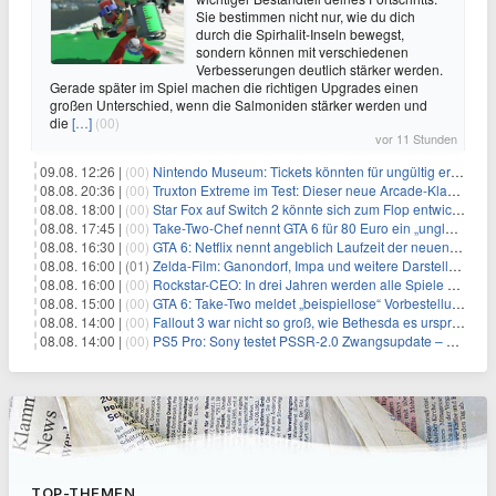
Sie bestimmen nicht nur, wie du dich
durch die Spirhalit-Inseln bewegst,
sondern können mit verschiedenen
Verbesserungen deutlich stärker werden.
Gerade später im Spiel machen die richtigen Upgrades einen
großen Unterschied, wenn die Salmoniden stärker werden und
die
[…]
(00)
vor 11 Stunden
09.08. 12:26 |
(00)
Nintendo Museum: Tickets könnten für ungültig erklärt werden!
08.08. 20:36 |
(00)
Truxton Extreme im Test: Dieser neue Arcade-Klassiker verzeiht dir gar nichts
08.08. 18:00 |
(00)
Star Fox auf Switch 2 könnte sich zum Flop entwickeln
08.08. 17:45 |
(00)
Take-Two-Chef nennt GTA 6 für 80 Euro ein „unglaubliches Schnäppchen“
08.08. 16:30 |
(00)
GTA 6: Netflix nennt angeblich Laufzeit der neuen Gameplay-Präsentation
08.08. 16:00 |
(01)
Zelda-Film: Ganondorf, Impa und weitere Darsteller sollen feststehen
08.08. 16:00 |
(00)
Rockstar-CEO: In drei Jahren werden alle Spiele gestreamt
08.08. 15:00 |
(00)
GTA 6: Take-Two meldet „beispiellose“ Vorbestellungen – und nennt sie im selben Atemzug unkalkulierbar
08.08. 14:00 |
(00)
Fallout 3 war nicht so groß, wie Bethesda es ursprünglich wollte
08.08. 14:00 |
(00)
PS5 Pro: Sony testet PSSR-2.0 Zwangsupdate – und das ist gut so
TOP-THEMEN