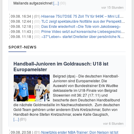
Mailands aufgezeichnet
[…]
(00)
vor 15 Stunden
09.08. 16:34 |
(01)
Hisense 75U7DSE 75 Zoll TV für 949€ – Mini LED, 144Hz, 2026
09.08. 12:44 |
(00)
TLC zeigt spektakuläre Notfälle aus der Perspektive der Patienten
09.08. 12:18 |
(00)
Das Erste wiederholt «Die Tote vom Jakobsweg»
09.08. 11:43 |
(00)
Prime Video setzt auf koreanische Liebesgeschichte
09.08. 11:18 |
(00)
«37°Leben» startet Dreiteiler über persönliche Neuanfänge
SPORT-NEWS
Handball-Junioren im Goldrausch: U18 ist
Europameister
Belgrad (dpa) - Die deutschen Handball-
Junioren sind Europameister. Die
Auswahl von Bundestrainer Erik Wudtke
deklassierte im U18-Finale von Belgrad
Slowenien mit 36: 27 (17: 11) und
bescherte dem Deutschen Handballbund
die nächste Goldmedaille im Nachwuchsbereich. Zum deutschen
Gold-Team gehören unter anderem Elvis Kretzschmar, Sohn von
Handball-Ikone Stefan Kretzschmar, sowie Kalle Gaugisch,
[…]
(01)
vor 6 Stunden
09.08. 20:58 |
(01)
Nowitzkis erster NBA-Trainer: Don Nelson ist tot