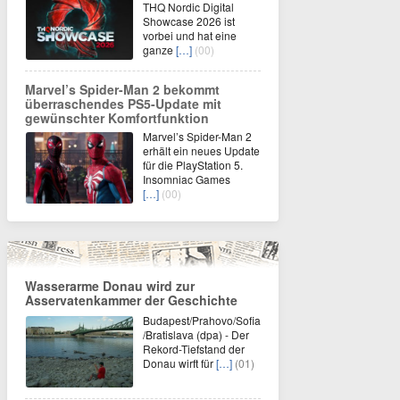
THQ Nordic Digital
Showcase 2026 ist
vorbei und hat eine
ganze
[…]
(00)
Marvel’s Spider-Man 2 bekommt
überraschendes PS5-Update mit
gewünschter Komfortfunktion
Marvel’s Spider-Man 2
erhält ein neues Update
für die PlayStation 5.
Insomniac Games
[…]
(00)
Wasserarme Donau wird zur
Asservatenkammer der Geschichte
Budapest/Prahovo/Sofia
/Bratislava (dpa) - Der
Rekord-Tiefstand der
Donau wirft für
[…]
(01)