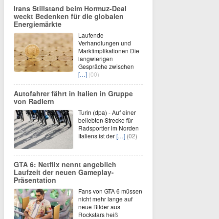
Irans Stillstand beim Hormuz-Deal
weckt Bedenken für die globalen
Energiemärkte
Laufende
Verhandlungen und
Marktimplikationen Die
langwierigen
Gespräche zwischen
[…]
(00)
Autofahrer fährt in Italien in Gruppe
von Radlern
Turin (dpa) - Auf einer
beliebten Strecke für
Radsportler im Norden
Italiens ist der
[…]
(02)
GTA 6: Netflix nennt angeblich
Laufzeit der neuen Gameplay-
Präsentation
Fans von GTA 6 müssen
nicht mehr lange auf
neue Bilder aus
Rockstars heiß