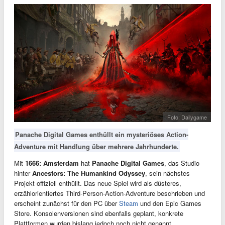
Foto: Dailygame
Panache Digital Games enthüllt ein mysteriöses Action-
Adventure mit Handlung über mehrere Jahrhunderte.
Mit
1666: Amsterdam
hat
Panache Digital Games
, das Studio
hinter
Ancestors: The Humankind Odyssey
, sein nächstes
Projekt offiziell enthüllt. Das neue Spiel wird als düsteres,
erzählorientiertes Third-Person-Action-Adventure beschrieben und
erscheint zunächst für den PC über
Steam
und den Epic Games
Store. Konsolenversionen sind ebenfalls geplant, konkrete
Plattformen wurden bislang jedoch noch nicht genannt.