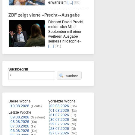
erwartetem
[…]
(00)
ZDF zeigt vierte «Precht»-Ausgabe
Richard David Precht
meldet sich Mitte
September mit einer
weiteren Ausgabe
seines Philosophie-
[…]
(01)
Suchbegriff
suchen
Diese
Woche
Vorletzte
Woche
10.08.2026
02.08.2026
(Heute)
(So)
01.08.2026
(Sa)
Letzte
Woche
31.07.2026
(Fr)
09.08.2026
(Gestern)
30.07.2026
(Do)
08.08.2026
(Sa)
29.07.2026
(Mi)
07.08.2026
(Fr)
28.07.2026
(Di)
06.08.2026
(Do)
27.07.2026
(Mo)
05.08.2026