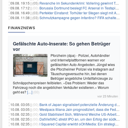
09.08. 19:15 |
(05)
Revanche im Sekundenkrimi: Vollering gewinnt Tour
09.08. 17:12 |
(00)
Borussia Dortmund besiegt FC Arsenal in Testspiel mit 3:2
09.08. 16:49 |
(03)
Perfekter Einstand: Torhüter ter Stegen siegt mit Ajax
09.08. 11:38 |
(03)
Schmutzkampagne gegen Infantino? FIFA schaltet auf Angriff
FINANZNEWS
Gefälschte Auto-Inserate: So gehen Betrüger
vor
Pforzheim (dpa) - Polizei, Autohändler
und Internetplattformen warnen vor
gefälschten Auto-Angeboten. Jüngst wies
die Pforzheimer Polizei via Instagram auf
Täuschungsversuche hin, bei denen
Betrüger angebliche Unfallfahrzeuge zu
Schnäppchenpreisen feilbieten. «Das Problem: Weder das
Fahrzeug noch die angeblichen Verkäufer existieren.» Worum
geht es?
[…]
(00)
vor 23 Minuten
10.08. 03:05 |
(00)
Bank of Japan signalisiert potenzielle Änderung der Zinspolitik angesichts von Inflationsbedenken
10.08. 03:05 |
(00)
Westpacs Illiana Jain prognostiziert, dass die Fed die Zinssätze nach dem Arbeitsmarktbericht stabil halten wird
10.08. 02:35 |
(00)
Gold Stabilisiert Sich, Während Weiche US-Arbeitsmarktdaten Zinsängste Lindern
10.08. 02:35 |
(00)
DatVietVAC strebt IPO an, um den Erfolg der südkoreanischen Unterhaltungsindustrie nachzuahmen
10.08. 02:35 |
(00)
I Squared Capital erwirbt oOh!Media: Ein strategischer Schritt in der Außenwerbung