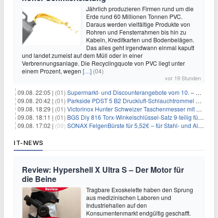
Jährlich produzieren Firmen rund um die
Erde rund 60 Millionen Tonnen PVC.
Daraus werden vielfältige Produkte von
Rohren und Fensterrahmen bis hin zu
Kabeln, Kreditkarten und Bodenbelägen.
Das alles geht irgendwann einmal kaputt
und landet zumeist auf dem Müll oder in einer
Verbrennungsanlage. Die Recyclingquote von PVC liegt unter
einem Prozent, wegen
[…]
(04)
vor 19 Stunden
09.08. 22:05 |
(01)
Supermarkt- und Discounterangebote vom 10. – 15.08.2026
09.08. 20:42 |
(01)
Parkside PDST 5 B2 Druckluft-Schlauchtrommel mit 10 m Schlauch für 25,94€
09.08. 18:29 |
(01)
Victorinox Hunter Schweizer Taschenmesser mit 12 Funktionen für 43,99€
09.08. 18:11 |
(01)
BGS Diy 816 Torx-Winkelschlüssel-Satz 9-teilig für 6,45€
09.08. 17:02 |
(00)
SONAX FelgenBürste für 5,52€ – für Stahl- und Alufelgen
IT-NEWS
Review: Hypershell X Ultra S – Der Motor für
die Beine
Tragbare Exoskelette haben den Sprung
aus medizinischen Laboren und
Industriehallen auf den
Konsumentenmarkt endgültig geschafft.